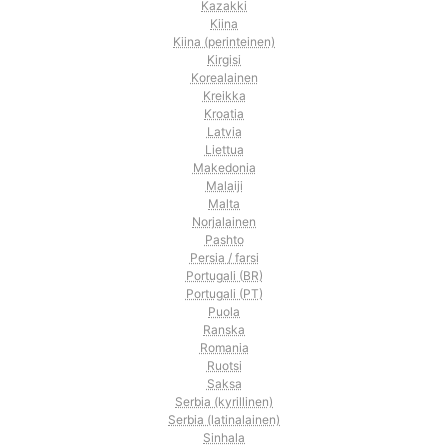
Kazakki
Kiina
Kiina (perinteinen)
Kirgisi
Korealainen
Kreikka
Kroatia
Latvia
Liettua
Makedonia
Malaiji
Malta
Norjalainen
Pashto
Persia / farsi
Portugali (BR)
Portugali (PT)
Puola
Ranska
Romania
Ruotsi
Saksa
Serbia (kyrillinen)
Serbia (latinalainen)
Sinhala