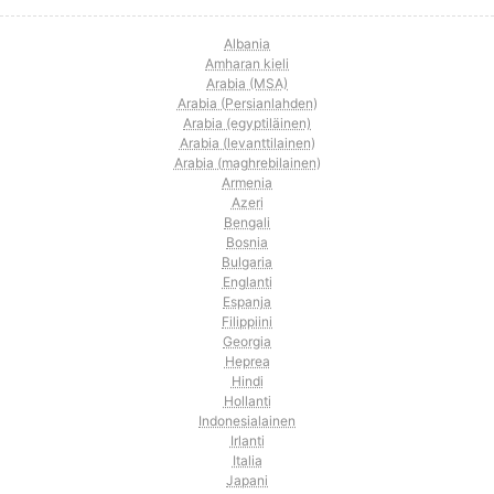
Albania
Amharan kieli
Arabia (MSA)
Arabia (Persianlahden)
Arabia (egyptiläinen)
Arabia (levanttilainen)
Arabia (maghrebilainen)
Armenia
Azeri
Bengali
Bosnia
Bulgaria
Englanti
Espanja
Filippiini
Georgia
Heprea
Hindi
Hollanti
Indonesialainen
Irlanti
Italia
Japani