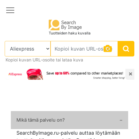
Tuotteiden haku kuvalla
Kopioi kuvan URL-osoite tai lataa kuva
×
Mikä tämä palvelu on?
SearchByImage.ru-palvelu auttaa löytämään