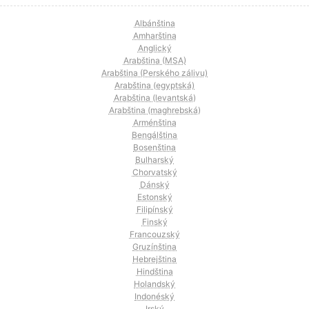
Albánština
Amharština
Anglický
Arabština (MSA)
Arabština (Perského zálivu)
Arabština (egyptská)
Arabština (levantská)
Arabština (maghrebská)
Arménština
Bengálština
Bosenština
Bulharský
Chorvatský
Dánský
Estonský
Filipínský
Finský
Francouzský
Gruzínština
Hebrejština
Hindština
Holandský
Indonéský
Irský