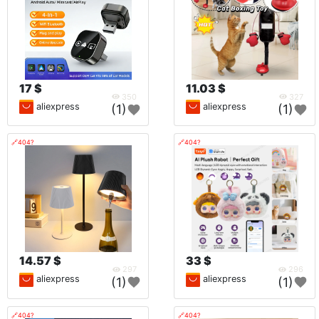
17 $
11.03 $
350
327
aliexpress
aliexpress
(1)
(1)
🔗404?
🔗404?
14.57 $
33 $
297
296
aliexpress
aliexpress
(1)
(1)
🔗404?
🔗404?