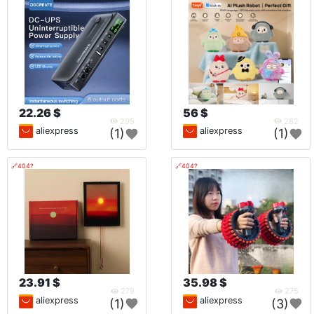
22.26 $
56 $
295
282
aliexpress
aliexpress
(1)
(1)
🔗404?
🔗404?
23.91 $
35.98 $
279
275
aliexpress
aliexpress
(1)
(3)