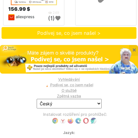
156.99 $
249
aliexpress
(1)
Podívej se, co jsem našel >
×
Vyhledávání
Podívej se, co jsem našel
O službě
Zpětná vazba
Instalovat rozšíření pro prohlížeč:
Jazyk: