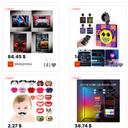
🔗404?
🔗404?
84.45 $
14.73 $
268
260
aliexpress
aliexpress
(4)
(0)
🔗404?
🔗404?
2.27 $
38.74 $