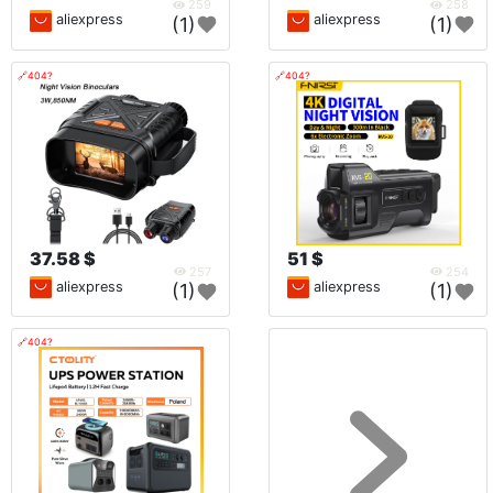
259
258
aliexpress
aliexpress
(1)
(1)
🔗404?
🔗404?
37.58 $
51 $
257
254
aliexpress
aliexpress
(1)
(1)
🔗404?