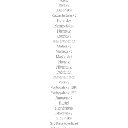
Italský
Japonský
Kazachstánský
Korejský
Kyrgyzština
Litevský
Lotyšský
Makedonština
Malajský
Maltézský
Maďarský
Norský
Německý
Paštština
Perština / fársí
Polský
Portugalský (BR)
Portugalský (PT)
Rumunský
Ruský
Sinhálština
Slovenský
Slovinský
Srbština (cyrilice)