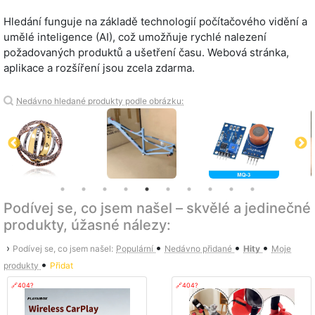
Hledání funguje na základě technologií počítačového vidění a
umělé inteligence (AI), což umožňuje rychlé nalezení
požadovaných produktů a ušetření času. Webová stránka,
aplikace a rozšíření jsou zcela zdarma.
Nedávno hledané produkty podle obrázku:
Podívej se, co jsem našel – skvělé a jedinečné
produkty, úžasné nálezy:
•
•
•
›
Podívej se, co jsem našel:
Populární
Nedávno přidané
Hity
Moje
•
produkty
Přidat
🔗404?
🔗404?