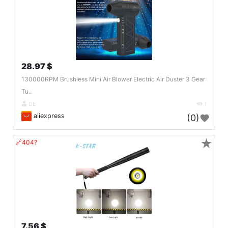
28.97 $
130000RPM Brushless Mini Air Blower Electric Air Duster 3 Gear
Tu..
DE
1
aliexpress
(0)
★
🔗404?
7.56 $