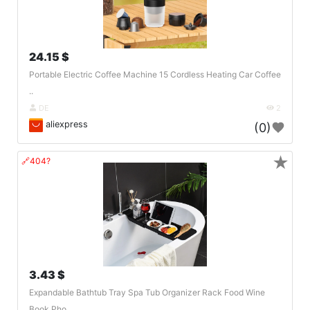
24.15 $
Portable Electric Coffee Machine 15 Cordless Heating Car Coffee
..
DE
2
aliexpress
(0)
★
🔗404?
3.43 $
Expandable Bathtub Tray Spa Tub Organizer Rack Food Wine
Book Pho..