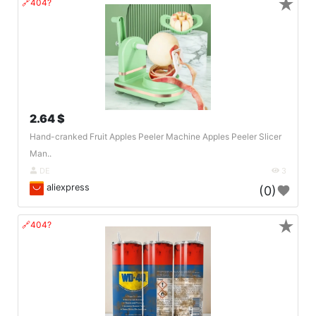
★
🔗404?
2.64 $
Hand-cranked Fruit Apples Peeler Machine Apples Peeler Slicer
Man..
DE
3
aliexpress
(0)
★
🔗404?