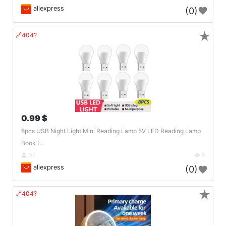
aliexpress
(0)
★
🔗404?
0.99 $
8pcs USB Night Light Mini Reading Lamp 5V LED Reading Lamp
Book L..
DE
3
aliexpress
(0)
★
🔗404?