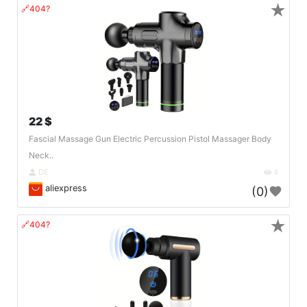
★
🔗404?
22 $
Fascial Massage Gun Electric Percussion Pistol Massager Body
Neck..
DE
4
aliexpress
(0)
★
🔗404?