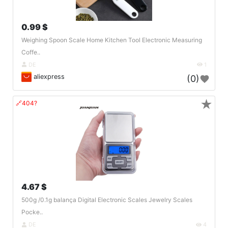
0.99 $
Weighing Spoon Scale Home Kitchen Tool Electronic Measuring
Coffe..
DE
1
aliexpress
(0)
★
🔗404?
4.67 $
500g /0.1g balança Digital Electronic Scales Jewelry Scales
Pocke..
DE
4