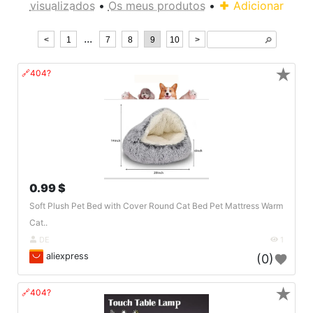
visualizados
•
Os meus produtos
•
Adicionar
...
<
1
7
8
9
10
>
🔎︎
★
🔗404?
0.99 $
Soft Plush Pet Bed with Cover Round Cat Bed Pet Mattress Warm
Cat..
DE
1
aliexpress
(0)
★
🔗404?