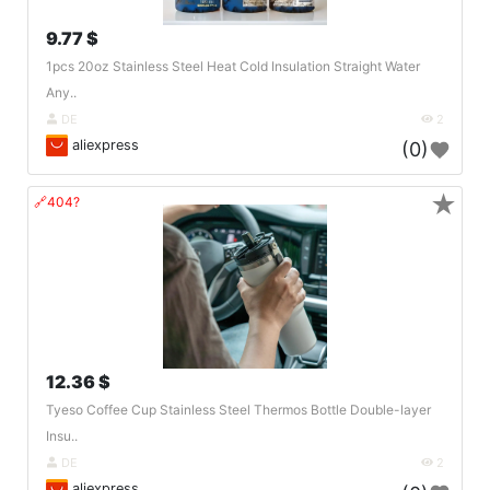
9.77 $
1pcs 20oz Stainless Steel Heat Cold Insulation Straight Water
Any..
DE
2
aliexpress
(0)
★
🔗404?
12.36 $
Tyeso Coffee Cup Stainless Steel Thermos Bottle Double-layer
Insu..
DE
2
aliexpress