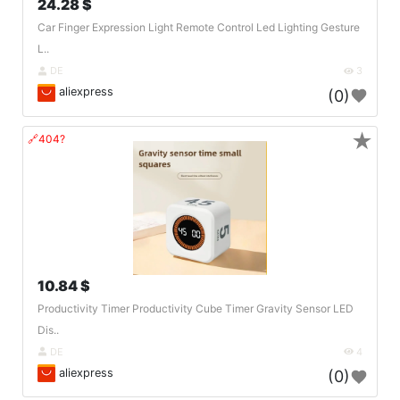
24.28 $
Car Finger Expression Light Remote Control Led Lighting Gesture
L..
DE
3
aliexpress
(0)
★
🔗404?
10.84 $
Productivity Timer Productivity Cube Timer Gravity Sensor LED
Dis..
DE
4
aliexpress
(0)