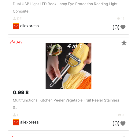
Dual USB Light LED Book Lamp Eye Protection Reading Light
Compute..
DE
11
aliexpress
(0)
★
🔗404?
0.99 $
Multifunctional Kitchen Peeler Vegetable Fruit Peeler Stainless
S..
DE
3
aliexpress
(0)