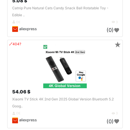
5.08 $
Catnip Pure Natural Cats Candy Snack Ball Rotatable Toy -
Edible ..
DE
3
aliexpress
(0)
★
🔗404?
54.06 $
Xiaomi TV Stick 4K 2nd Gen 2025 Global Version Bluetooth 5.2
Goog..
DE
3
aliexpress
(0)