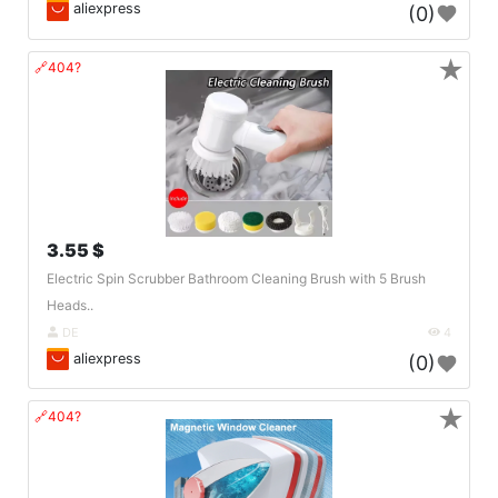
aliexpress
(0)
★
🔗404?
3.55 $
Electric Spin Scrubber Bathroom Cleaning Brush with 5 Brush
Heads..
DE
4
aliexpress
(0)
★
🔗404?