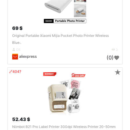
69 $
Original Portable Xiaomi Mijia Pocket Photo Printer Wireless
Blue..
DE
3
aliexpress
(0)
★
🔗404?
52.43 $
Niimbot B21 Pro Label Printer 300dpi Wireless Printer 20-50mm