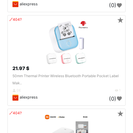
aliexpress
(0)
★
🔗404?
21.97 $
50mm Thermal Printer Wireless Bluetooth Portable Pocket Label
Mak..
DE
1
aliexpress
(0)
★
🔗404?