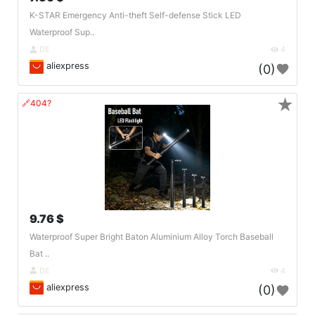
K-STAR Emergency Anti-theft Self-defense Stick LED
Waterproof Sup..
DE
4
aliexpress
(0)
★
🔗404?
9.76 $
Waterproof Super Bright Baton Aluminium Alloy Torch Baseball
Bat ..
DE
4
aliexpress
(0)