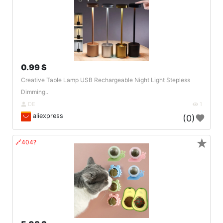
0.99 $
Creative Table Lamp USB Rechargeable Night Light Stepless
Dimming..
DE
1
aliexpress
(0)
★
🔗404?