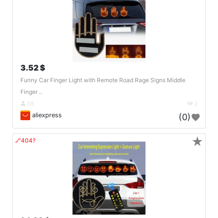
3.52 $
Funny Car Finger Light with Remote Road Rage Signs Middle
Finger ..
DE
2
aliexpress
(0)
★
🔗404?