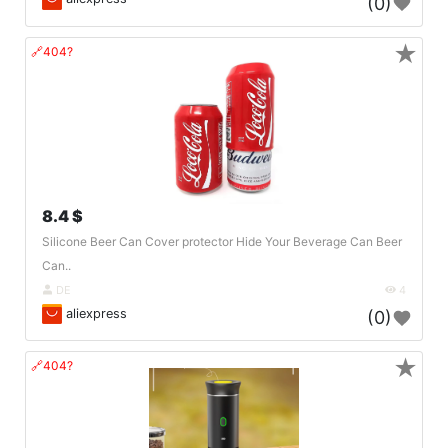
(0)
★
🔗404?
8.4 $
Silicone Beer Can Cover protector Hide Your Beverage Can Beer
Can..
DE
4
aliexpress
(0)
★
🔗404?