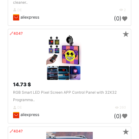
cleaner..
DE
2
aliexpress
(0)
★
🔗404?
14.73 $
RGB Smart LED Pixel Screen APP Control Panel with 32X32
Programma..
DE
260
aliexpress
(0)
★
🔗404?