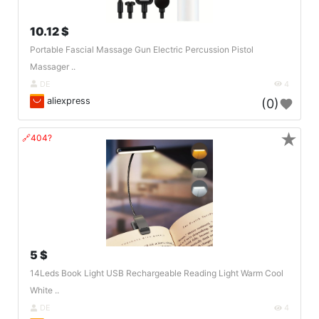
10.12 $
Portable Fascial Massage Gun Electric Percussion Pistol
Massager ..
DE
4
aliexpress
(0)
★
🔗404?
5 $
14Leds Book Light USB Rechargeable Reading Light Warm Cool
White ..
DE
4