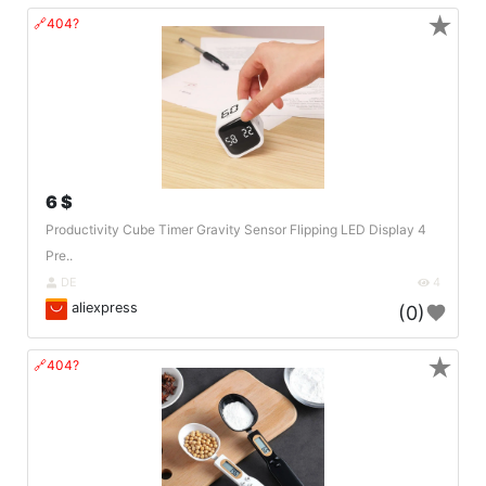
★
🔗404?
6 $
Productivity Cube Timer Gravity Sensor Flipping LED Display 4
Pre..
DE
4
aliexpress
(0)
★
🔗404?