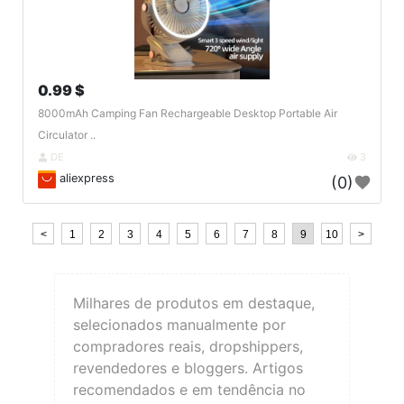
0.99 $
8000mAh Camping Fan Rechargeable Desktop Portable Air
Circulator ..
DE
3
aliexpress
(0)
<
1
2
3
4
5
6
7
8
9
10
>
Milhares de produtos em destaque,
selecionados manualmente por
compradores reais, dropshippers,
revendedores e bloggers. Artigos
recomendados e em tendência no