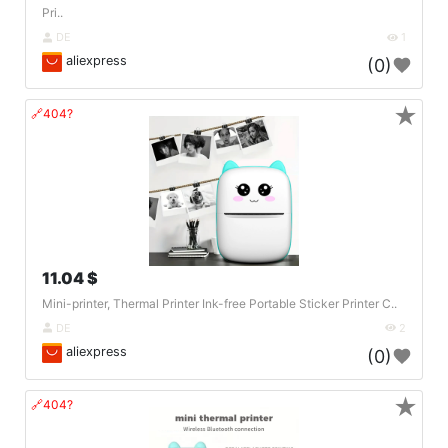
Pri..
DE
1
aliexpress
(0)
★
🔗404?
11.04 $
Mini-printer, Thermal Printer Ink-free Portable Sticker Printer C..
DE
2
aliexpress
(0)
★
🔗404?