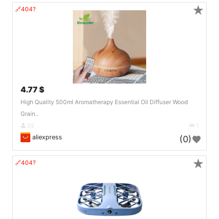
★
🔗404?
4.77 $
High Quality 500ml Aromatherapy Essential Oil Diffuser Wood
Grain..
DE
1
aliexpress
(0)
★
🔗404?