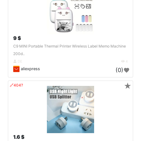
9 $
C9 MINI Portable Thermal Printer Wireless Label Memo Machine
200d..
DE
4
aliexpress
(0)
★
🔗404?
1.6 $