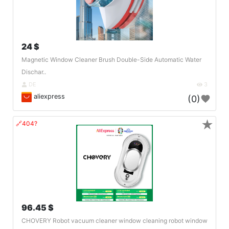
24 $
Magnetic Window Cleaner Brush Double-Side Automatic Water
Dischar..
DE
3
aliexpress
(0)
★
🔗404?
96.45 $
CHOVERY Robot vacuum cleaner window cleaning robot window