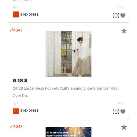
DE
1
aliexpress
(0)
★
🔗404?
6.18 $
24/28 Large Mesh Pockets Wall Hanging Shoe Organizer Rack
Over Do..
DE
3
aliexpress
(0)
★
🔗404?