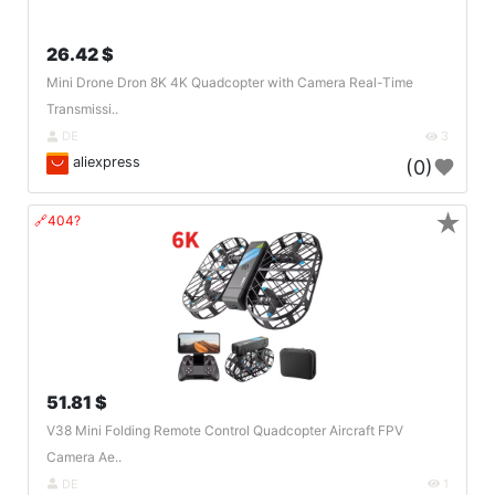
26.42 $
Mini Drone Dron 8K 4K Quadcopter with Camera Real-Time
Transmissi..
DE
3
aliexpress
(0)
★
🔗404?
51.81 $
V38 Mini Folding Remote Control Quadcopter Aircraft FPV
Camera Ae..
DE
1