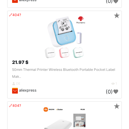
(0)
★
🔗404?
21.97 $
50mm Thermal Printer Wireless Bluetooth Portable Pocket Label
Mak..
DE
1
aliexpress
(0)
★
🔗404?