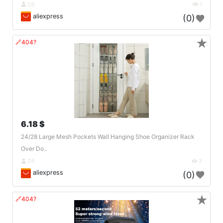
DE
1
aliexpress
(0)
★
🔗404?
6.18 $
24/28 Large Mesh Pockets Wall Hanging Shoe Organizer Rack
Over Do..
DE
3
aliexpress
(0)
★
🔗404?