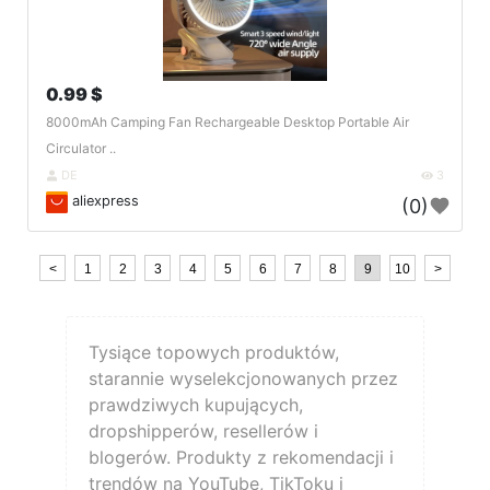
0.99 $
8000mAh Camping Fan Rechargeable Desktop Portable Air
Circulator ..
DE
3
aliexpress
(0)
<
1
2
3
4
5
6
7
8
9
10
>
Tysiące topowych produktów,
starannie wyselekcjonowanych przez
prawdziwych kupujących,
dropshipperów, resellerów i
blogerów. Produkty z rekomendacji i
trendów na YouTube, TikToku i