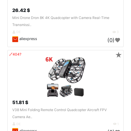
26.42 $
Mini Drone Dron 8K 4K Quadcopter with Camera Real-Time
Transmissi..
DE
3
aliexpress
(0)
★
🔗404?
51.81 $
V38 Mini Folding Remote Control Quadcopter Aircraft FPV
Camera Ae..
DE
1
aliexpress