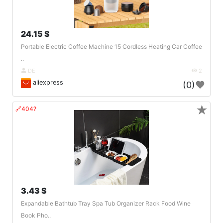
24.15 $
Portable Electric Coffee Machine 15 Cordless Heating Car Coffee
..
DE
2
aliexpress
(0)
★
🔗404?
3.43 $
Expandable Bathtub Tray Spa Tub Organizer Rack Food Wine
Book Pho..