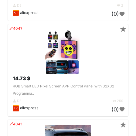
DE
2
aliexpress
(0)
★
🔗404?
14.73 $
RGB Smart LED Pixel Screen APP Control Panel with 32X32
Programma..
DE
259
aliexpress
(0)
★
🔗404?