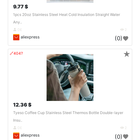
9.77 $
1pcs 20oz Stainless Steel Heat Cold Insulation Straight Water
Any..
DE
2
aliexpress
(0)
★
🔗404?
12.36 $
Tyeso Coffee Cup Stainless Steel Thermos Bottle Double-layer
Insu..
DE
2
aliexpress
(0)