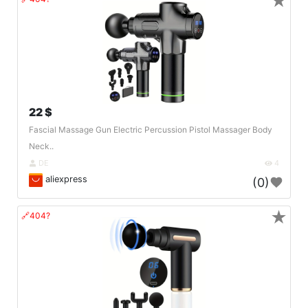
★
22 $
Fascial Massage Gun Electric Percussion Pistol Massager Body
Neck..
DE
4
aliexpress
(0)
★
🔗404?