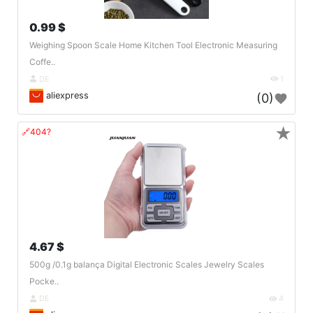
0.99 $
Weighing Spoon Scale Home Kitchen Tool Electronic Measuring
Coffe..
DE
1
aliexpress
(0)
★
🔗404?
4.67 $
500g /0.1g balança Digital Electronic Scales Jewelry Scales
Pocke..
DE
4