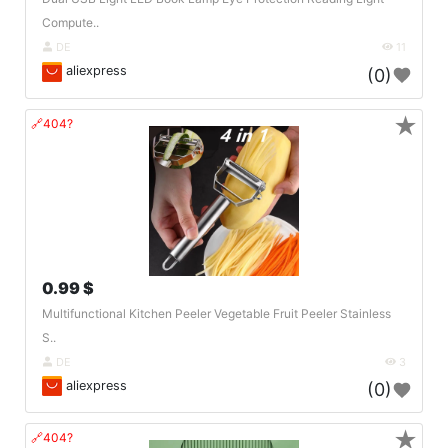
Compute..
DE
11
aliexpress
(0)
★
🔗404?
0.99 $
Multifunctional Kitchen Peeler Vegetable Fruit Peeler Stainless
S..
DE
3
aliexpress
(0)
★
🔗404?