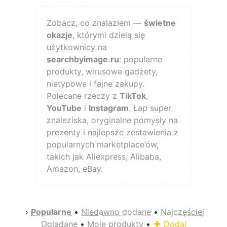
Zobacz, co znalazłem —
świetne
okazje
, którymi dzielą się
użytkownicy na
searchbyimage.ru
: popularne
produkty, wirusowe gadżety,
nietypowe i fajne zakupy.
Polecane rzeczy z
TikTok
,
YouTube
i
Instagram
. Łap super
znaleziska, oryginalne pomysły na
prezenty i najlepsze zestawienia z
popularnych marketplace’ów,
takich jak Aliexpress, Alibaba,
Amazon, eBay.
›
Popularne
•
Niedawno dodane
•
Najczęściej
Oglądane
•
Moje produkty
•
Dodaj