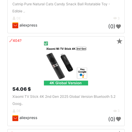
Catnip Pure Natural Cats Candy Snack Ball Rotatable Toy -
Edible ..
DE
3
aliexpress
(0)
★
🔗404?
54.06 $
Xiaomi TV Stick 4K 2nd Gen 2025 Global Version Bluetooth 5.2
Goog..
DE
3
aliexpress
(0)