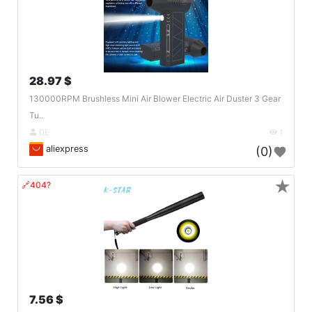
28.97 $
130000RPM Brushless Mini Air Blower Electric Air Duster 3 Gear
Tu..
DE
1
aliexpress
(0)
★
🔗404?
7.56 $