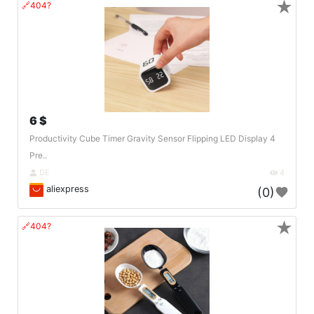
★
🔗404?
6 $
Productivity Cube Timer Gravity Sensor Flipping LED Display 4
Pre..
DE
4
aliexpress
(0)
★
🔗404?