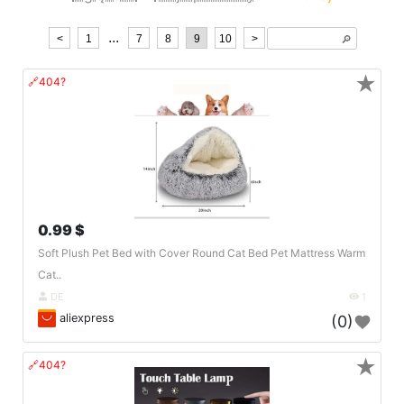
...
<
1
7
8
9
10
>
🔎︎
★
🔗404?
0.99 $
Soft Plush Pet Bed with Cover Round Cat Bed Pet Mattress Warm
Cat..
DE
1
aliexpress
(0)
★
🔗404?