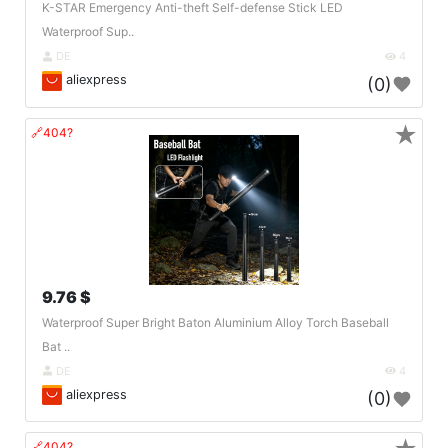
K-STAR Emergency Anti-theft Self-defense Stick LED
Waterproof Sup..
DE
4
aliexpress
(0)
★
🔗404?
9.76 $
Waterproof Super Bright Baton Aluminium Alloy Torch Baseball
Bat ..
DE
4
aliexpress
(0)
🔗404?