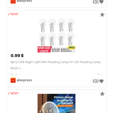
aliexpress
(0)
★
🔗404?
0.99 $
8pcs USB Night Light Mini Reading Lamp 5V LED Reading Lamp
Book L..
DE
3
aliexpress
(0)
★
🔗404?