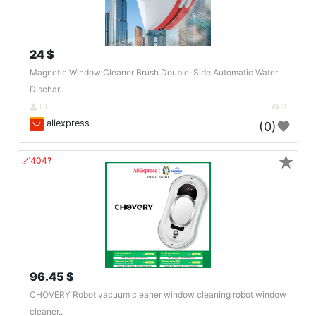
24 $
Magnetic Window Cleaner Brush Double-Side Automatic Water
Dischar..
DE
3
aliexpress
(0)
★
🔗404?
96.45 $
CHOVERY Robot vacuum cleaner window cleaning robot window
cleaner..