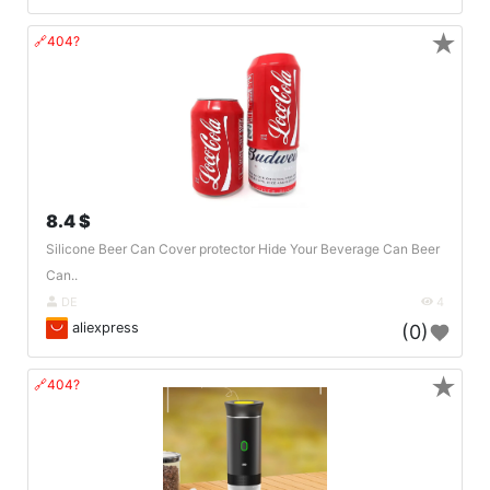
★
🔗404?
8.4 $
Silicone Beer Can Cover protector Hide Your Beverage Can Beer
Can..
DE
4
aliexpress
(0)
★
🔗404?