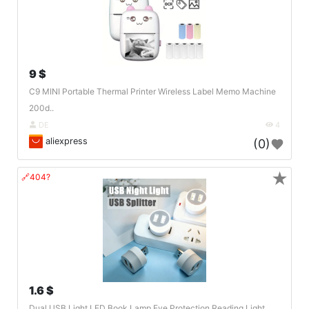
9 $
C9 MINI Portable Thermal Printer Wireless Label Memo Machine
200d..
DE
4
aliexpress
(0)
★
🔗404?
1.6 $
Dual USB Light LED Book Lamp Eye Protection Reading Light