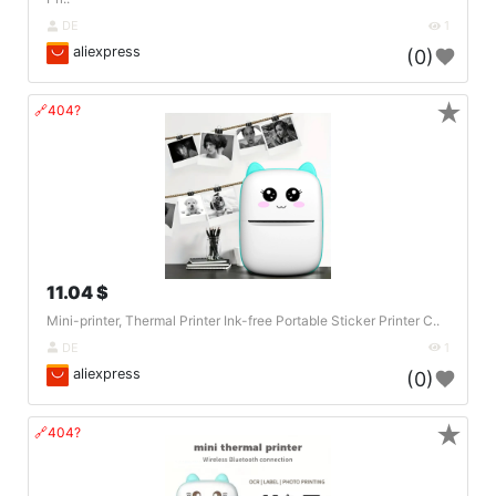
DE
1
aliexpress
(0)
★
🔗404?
11.04 $
Mini-printer, Thermal Printer Ink-free Portable Sticker Printer C..
DE
1
aliexpress
(0)
★
🔗404?