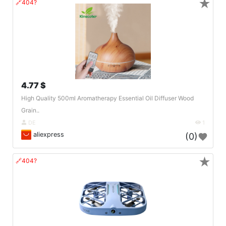
★
🔗404?
4.77 $
High Quality 500ml Aromatherapy Essential Oil Diffuser Wood
Grain..
DE
1
aliexpress
(0)
★
🔗404?