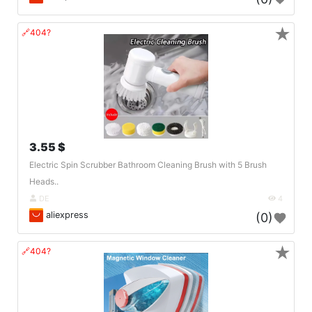
★
🔗404?
3.55 $
Electric Spin Scrubber Bathroom Cleaning Brush with 5 Brush
Heads..
DE
4
aliexpress
(0)
★
🔗404?