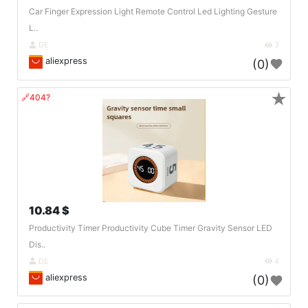
Car Finger Expression Light Remote Control Led Lighting Gesture
L..
DE
3
aliexpress
(0)
★
🔗404?
10.84 $
Productivity Timer Productivity Cube Timer Gravity Sensor LED
Dis..
DE
4
aliexpress
(0)