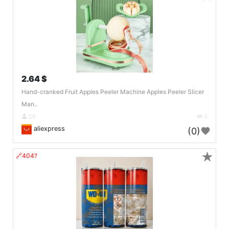
2.64 $
Hand-cranked Fruit Apples Peeler Machine Apples Peeler Slicer
Man..
DE
3
aliexpress
(0)
★
🔗404?