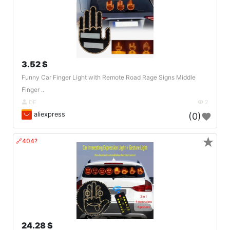
3.52 $
Funny Car Finger Light with Remote Road Rage Signs Middle
Finger ..
DE
2
aliexpress
(0)
★
🔗404?
24.28 $