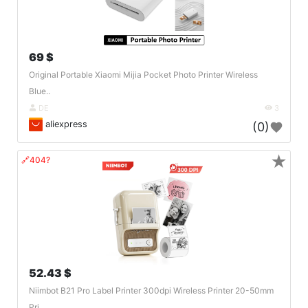
69 $
Original Portable Xiaomi Mijia Pocket Photo Printer Wireless
Blue..
DE
3
aliexpress
(0)
★
🔗404?
52.43 $
Niimbot B21 Pro Label Printer 300dpi Wireless Printer 20-50mm
Pri..