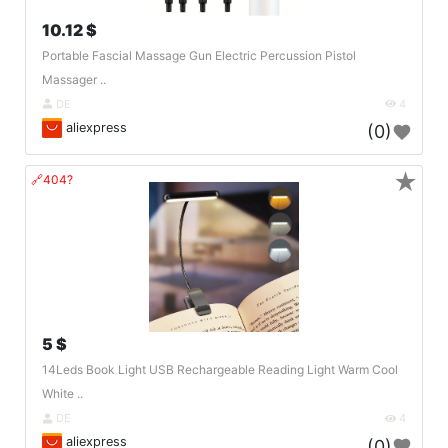
10.12 $
Portable Fascial Massage Gun Electric Percussion Pistol
Massager ..
DE
4
aliexpress
(0)
★
🔗404?
5 $
14Leds Book Light USB Rechargeable Reading Light Warm Cool
White ..
DE
4
aliexpress
(0)