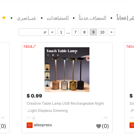
ثر إعجاباً
•
المضاف حديثاً
•
المشاهدات
•
عنــاصري
•
أ
...
<
1
7
8
9
10
>
🔎︎
🔗404?
0.99 $
Creative Table Lamp USB Rechargeable Night
So
Light Stepless Dimming..
P
3
DE
1
aliexpress
(0)
(0)