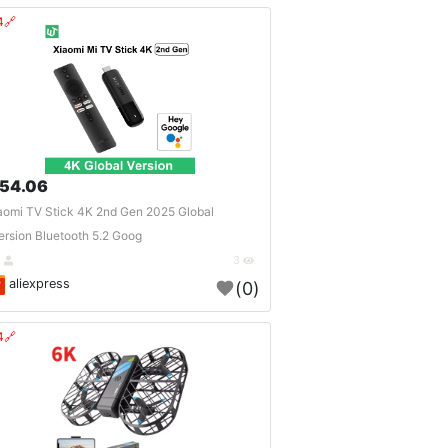
🔗404?
54.06 $
aomi TV Stick 4K 2nd Gen 2025 Global
ersion Bluetooth 5.2 Goog..
DE
3
aliexpress
(0)
🔗404?