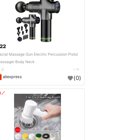
22 $
scial Massage Gun Electric Percussion Pistol
assager Body Neck..
DE
4
aliexpress
(0)
🔗404?