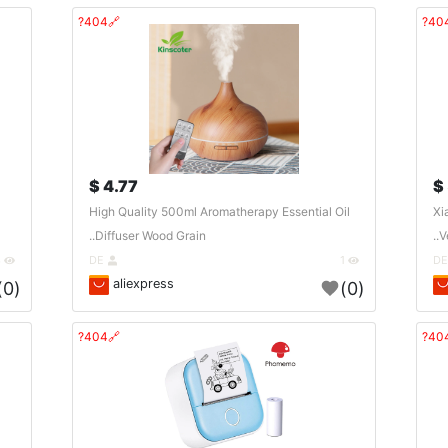
🔗404?
4.77 $
High Quality 500ml Aromatherapy Essential Oil
Xi
Diffuser Wood Grain..
V
3
DE
1
aliexpress
(0)
(0)
🔗404?