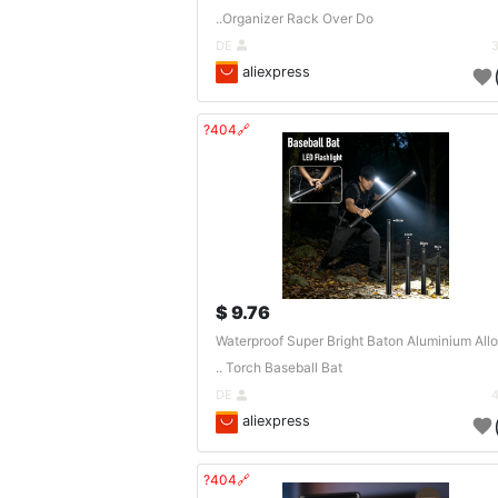
Organizer Rack Over Do..
DE
aliexpress
🔗404?
9.76 $
Waterproof Super Bright Baton Aluminium All
Torch Baseball Bat ..
DE
aliexpress
🔗404?