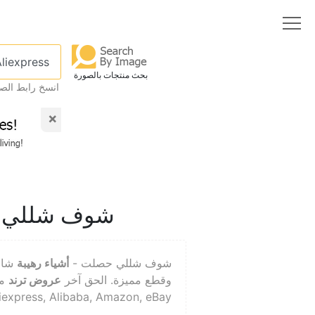
بحث منتجات بالصورة
انسخ رابط الص
×
شوف شللي حص
شوف شللي حصلت -
أشياء رهيبة
شار
وقطع مميزة. الحق آخر
عروض ترند
م
iexpress, Alibaba, Amazon, eBay.