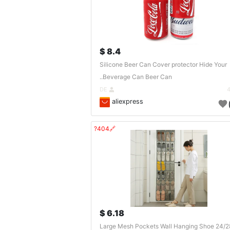
8.4 $
Silicone Beer Can Cover protector Hide Your
Beverage Can Beer Can..
DE
aliexpress
🔗404?
6.18 $
24/28 Large Mesh Pockets Wall Hanging Shoe