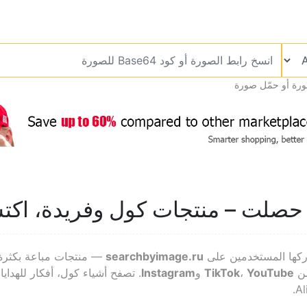
ورة أو حمّل صورة
لت – منتجات كول وفريدة، اكتش
كها المستخدمين على
searchbyimage.ru
— منتجات مباعة بكثرة، أ
ن
YouTube
،
TikTok
و
Instagram
. تصفح أشياء كول، أفكار للهداي
Al