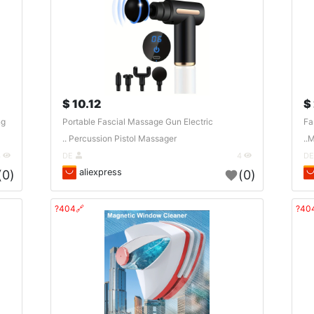
10.12 $
ng
Portable Fascial Massage Gun Electric
Fa
Percussion Pistol Massager ..
M
4
DE
4
aliexpress
(0)
(0)
🔗404?