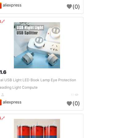
aliexpress
(0)
🔗404?
1.6 $
al USB Light LED Book Lamp Eye Protection
eading Light Compute..
DE
11
aliexpress
(0)
🔗404?