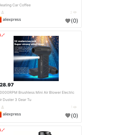
eating Car Coffee ..
DE
2
aliexpress
(0)
🔗404?
28.97 $
0000RPM Brushless Mini Air Blower Electric
ir Duster 3 Gear Tu..
DE
1
aliexpress
(0)
🔗404?