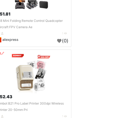
51.81 $
8 Mini Folding Remote Control Quadcopter
ircraft FPV Camera Ae..
DE
1
aliexpress
(0)
🔗404?
52.43 $
imbot B21 Pro Label Printer 300dpi Wireless
rinter 20-50mm Pri..
DE
1