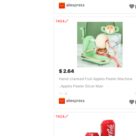
aliexpress
🔗404?
2.64 $
Hand-cranked Fruit Apples Peeler Machine
Apples Peeler Slicer Man..
DE
aliexpress
🔗404?