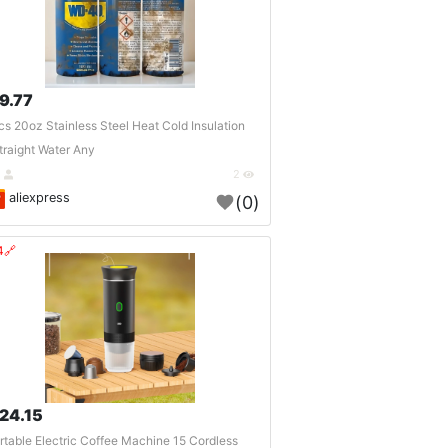
9.77 $
cs 20oz Stainless Steel Heat Cold Insulation
traight Water Any..
DE
2
aliexpress
(0)
🔗404?
24.15 $
rtable Electric Coffee Machine 15 Cordless