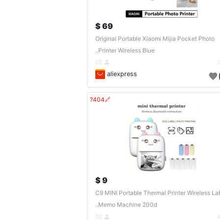
69 $
Original Portable Xiaomi Mijia Pocket Photo
Printer Wireless Blue..
DE
aliexpress
🔗404?
9 $
C9 MINI Portable Thermal Printer Wireless La
Memo Machine 200d..
DE