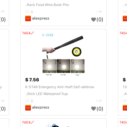
Rack Food Wine Book Pho..
H
3
DE
1
aliexpress
(0)
(0)
🔗404?
7.56 $
oy
K-STAR Emergency Anti-theft Self-defense
13
Stick LED Waterproof Sup..
A
4
DE
4
aliexpress
(0)
(0)
🔗404?