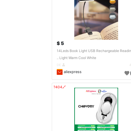
5 $
14Leds Book Light USB Rechargeable Readi
Light Warm Cool White ..
DE
aliexpress
🔗404?