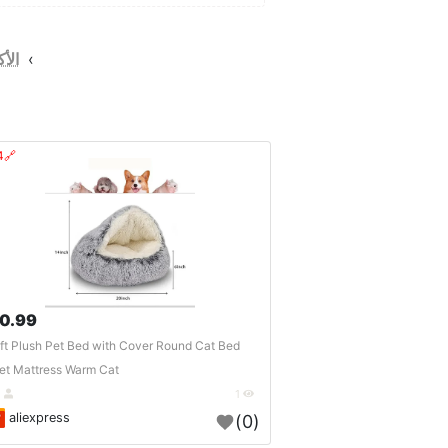
›
الأك
🔗404?
0.99 $
ft Plush Pet Bed with Cover Round Cat Bed
et Mattress Warm Cat..
DE
1
aliexpress
(0)