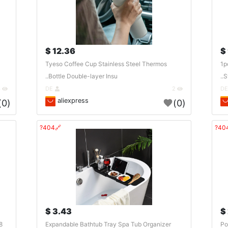
12.36 $
Tyeso Coffee Cup Stainless Steel Thermos
1p
Bottle Double-layer Insu..
S
4
DE
2
aliexpress
(0)
(0)
🔗404?
3.43 $
Expandable Bathtub Tray Spa Tub Organizer
Po