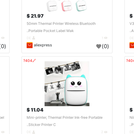
21.97 $
50mm Thermal Printer Wireless Bluetooth
V3
Portable Pocket Label Mak..
A
3
DE
1
aliexpress
(0)
(0)
🔗404?
11.04 $
bel
Mini-printer, Thermal Printer Ink-free Portable
Ni
Sticker Printer C..
P
4
DE
2