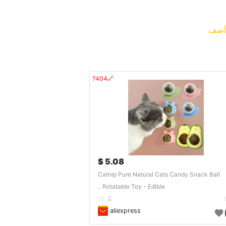
ضف
🔗404?
5.08 $
Catnip Pure Natural Cats Candy Snack Ball
Rotatable Toy - Edible ..
DE
aliexpress