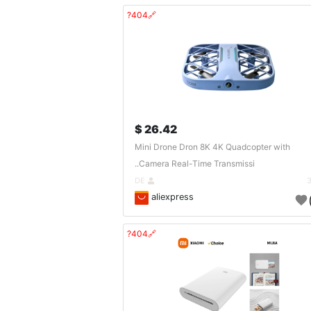
🔗404?
26.42 $
Mini Drone Dron 8K 4K Quadcopter with
Camera Real-Time Transmissi..
DE
aliexpress
🔗404?