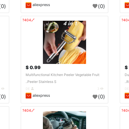
aliexpress
(0)
(0)
🔗404?
0.99 $
Multifunctional Kitchen Peeler Vegetable Fruit
Du
Peeler Stainless S..
R
3
DE
3
aliexpress
(0)
(0)
🔗404?