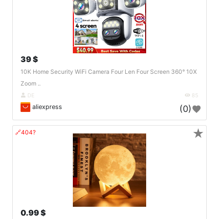
39 $
10K Home Security WiFi Camera Four Len Four Screen 360° 10X
Zoom ..
DE
85
aliexpress
(0)
★
🔗404?
0.99 $