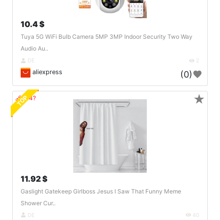
10.4 $
Tuya 5G WiFi Bulb Camera 5MP 3MP Indoor Security Two Way
Audio Au..
DE
2
aliexpress
(0)
★
TOP
🔗404?
11.92 $
Gaslight Gatekeep Girlboss Jesus I Saw That Funny Meme
Shower Cur..
DE
40