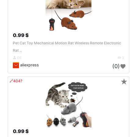
0.99 $
Pet Cat Toy Mechanical Motion Rat Wireless Remote Electronic
Rat ..
DE
3
aliexpress
(0)
★
🔗404?
0.99 $