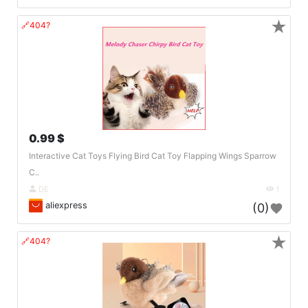
★
🔗404?
0.99 $
Interactive Cat Toys Flying Bird Cat Toy Flapping Wings Sparrow
C..
DE
1
aliexpress
(0)
★
🔗404?