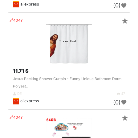
aliexpress
(0)
★
🔗404?
11.71 $
Jesus Peeking Shower Curtain - Funny Unique Bathroom Dorm
Polyest..
DE
47
aliexpress
(0)
★
🔗404?