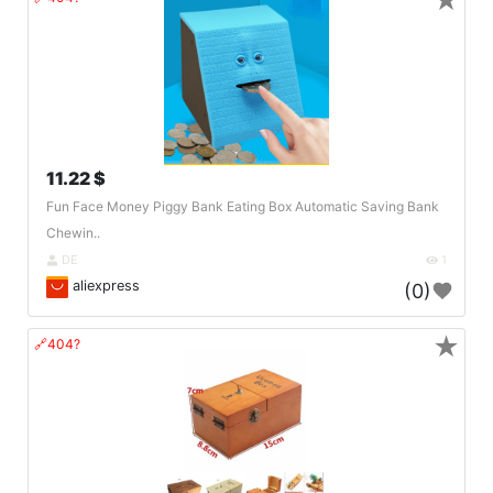
★
11.22 $
Fun Face Money Piggy Bank Eating Box Automatic Saving Bank
Chewin..
DE
1
aliexpress
(0)
★
🔗404?