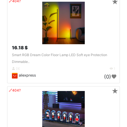
★
🔗404?
16.18 $
Smart RGB Dream Color Floor Lamp LED Soft eye Protection
Dimmable..
DE
1
aliexpress
(0)
★
🔗404?