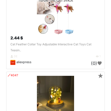
2.44 $
Cat Feather Collar Toy Adjustable Interactive Cat Toys Cat
Teasin..
DE
1
aliexpress
(0)
★
🔗404?