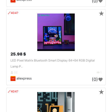
(0)
★
🔗404?
25.98 $
LED Pixel Matrix Bluetooth Smart Display 64x64 RGB Digital
Lamp P..
DE
1
aliexpress
(0)
★
🔗404?