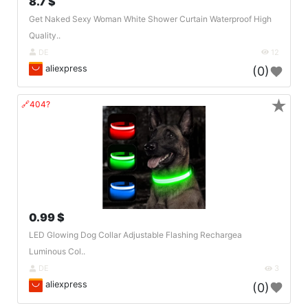
8.7 $
Get Naked Sexy Woman White Shower Curtain Waterproof High
Quality..
DE
12
aliexpress
(0)
★
🔗404?
0.99 $
LED Glowing Dog Collar Adjustable Flashing Rechargea
Luminous Col..
DE
3
aliexpress
(0)