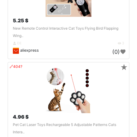
5.25 $
New Remote Control Interactive Cat Toys Flying Bird Flapping
Wing..
DE
3
aliexpress
(0)
★
🔗404?
4.96 $
Pet Cat Laser Toys Rechargeable 5 Adjustable Patterns Cats
Intera..