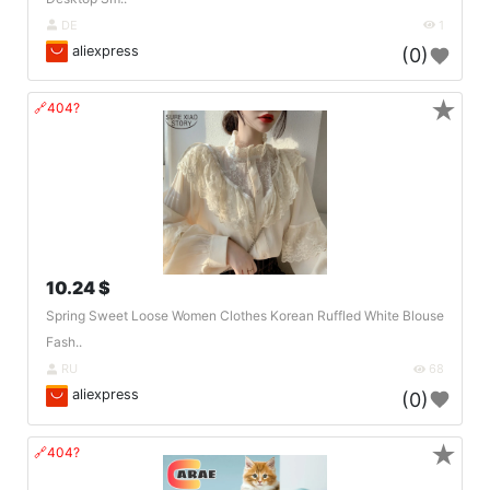
DE
1
aliexpress
(0)
★
🔗404?
10.24 $
Spring Sweet Loose Women Clothes Korean Ruffled White Blouse
Fash..
RU
68
aliexpress
(0)
★
🔗404?