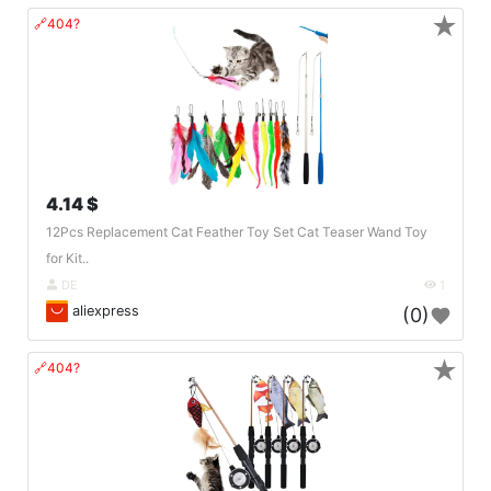
★
🔗404?
4.14 $
12Pcs Replacement Cat Feather Toy Set Cat Teaser Wand Toy
for Kit..
DE
1
aliexpress
(0)
★
🔗404?