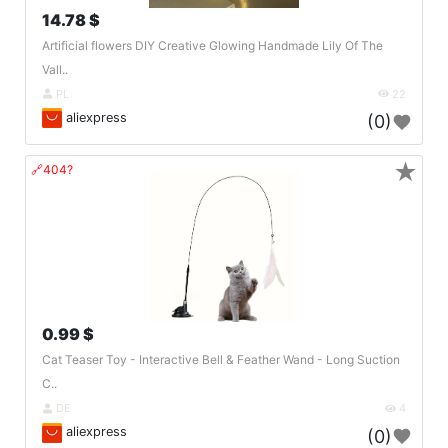
14.78 $
Artificial flowers DIY Creative Glowing Handmade Lily Of The
Vall..
PL
22
aliexpress
(0)
★
🔗404?
0.99 $
Cat Teaser Toy - Interactive Bell & Feather Wand - Long Suction
C..
DE
4
aliexpress
(0)