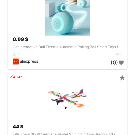
0.99 $
Cat Interactive Ball Electric Automatic Rolling Ball Smart Toys f..
DE
3
aliexpress
(0)
★
🔗404?
44 $
EPP Foam 3D RC Airplane Model Shining Indoor/Ourdoor F3P