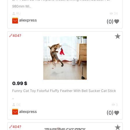
980mm Wi..
RU
34
aliexpress
(0)
★
🔗404?
0.99 $
Funny Cat Toy Folorful Fluffy Feather With Bell Sucker Cat Stick
..
DE
3
aliexpress
(0)
★
🔗404?