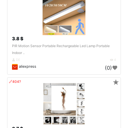
3.8 $
PIR Motion Sensor Portable Rechargeable Led Lamp Portable
Indoor ..
DE
4
aliexpress
(0)
★
🔗404?