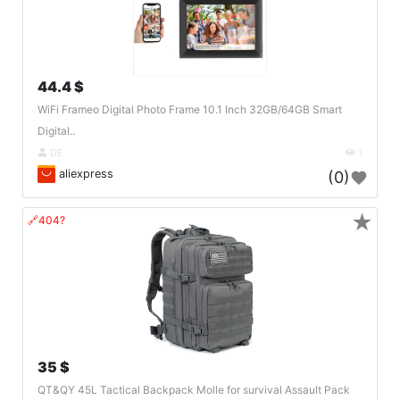
44.4 $
WiFi Frameo Digital Photo Frame 10.1 Inch 32GB/64GB Smart
Digital..
DE
1
aliexpress
(0)
★
🔗404?
35 $
QT&QY 45L Tactical Backpack Molle for survival Assault Pack