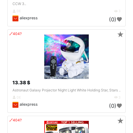
CCW 3..
DE
3
aliexpress
(0)
★
🔗404?
13.38 $
Astronaut Galaxy Projector Night Light White Holding Star, Stars ..
DE
3
aliexpress
(0)
★
🔗404?