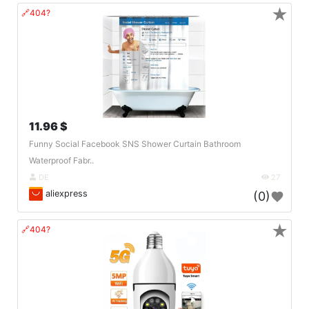
★
🔗404?
11.96 $
Funny Social Facebook SNS Shower Curtain Bathroom
Waterproof Fabr..
DE
27
aliexpress
(0)
★
🔗404?