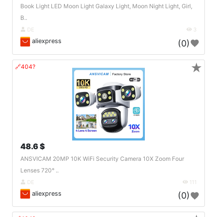
Book Light LED Moon Light Galaxy Light, Moon Night Light, Girl,
B..
DE
3
aliexpress
(0)
★
🔗404?
48.6 $
ANSVICAM 20MP 10K WiFi Security Camera 10X Zoom Four
Lenses 720° ..
DE
111
aliexpress
(0)