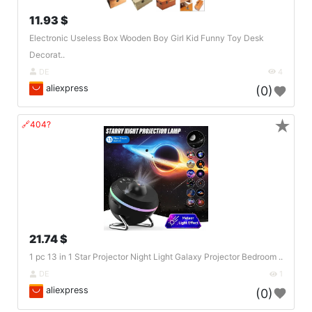
11.93 $
Electronic Useless Box Wooden Boy Girl Kid Funny Toy Desk
Decorat..
DE
4
aliexpress
(0)
★
🔗404?
21.74 $
1 pc 13 in 1 Star Projector Night Light Galaxy Projector Bedroom ..
DE
1
aliexpress
(0)