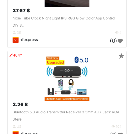
37.67 $
Nixie Tube Clock Night Light IPS RGB Glow Color App Control
DIY S..
DE
4
aliexpress
(0)
★
🔗404?
3.26 $
Bluetooth 5.0 Audio Transmitter Receiver 3.5mm AUX Jack RCA
Stere..
US
104
aliexpress