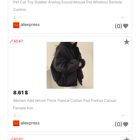
Pet Cat Toy Rubber Analog Sound Mouse Pet Wireless Remote
Control..
DE
1
aliexpress
(0)
★
🔗404?
8.61 $
Women Add Velvet Thick Fleece Cotton Pad Parkas Casual
Female Kor..
RU
1
aliexpress
(0)
🔗404?