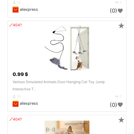
DE
4
aliexpress
(0)
★
🔗404?
0.99 $
Various Simulated Animals Door Hanging Cat Toy Jump
Interactive T..
DE
3
aliexpress
(0)
★
🔗404?