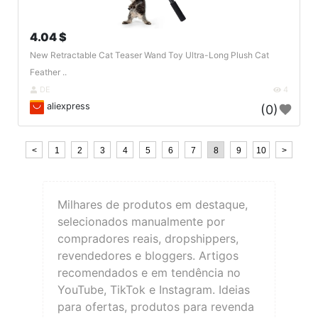
4.04 $
New Retractable Cat Teaser Wand Toy Ultra-Long Plush Cat
Feather ..
DE
4
aliexpress
(0)
<
1
2
3
4
5
6
7
8
9
10
>
Milhares de produtos em destaque,
selecionados manualmente por
compradores reais, dropshippers,
revendedores e bloggers. Artigos
recomendados e em tendência no
YouTube, TikTok e Instagram. Ideias
para ofertas, produtos para revenda