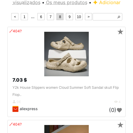
visualizados
•
Os meus produtos
•
Adicionar
...
<
1
6
7
8
9
10
>
🔎︎
★
🔗404?
7.03 $
Y2k House Slippers women Cloud Summer Soft Sandal skull Flip
Flop..
DE
4
aliexpress
(0)
★
🔗404?