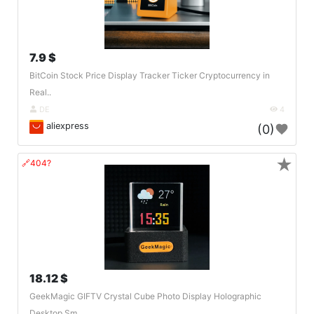
7.9 $
BitCoin Stock Price Display Tracker Ticker Cryptocurrency in
Real..
DE
4
aliexpress
(0)
★
🔗404?
18.12 $
GeekMagic GIFTV Crystal Cube Photo Display Holographic
Desktop Sm..