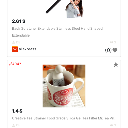
2.61 $
Back Scratcher Extendable Stainless Steel Hand Shaped
Extendable ..
DE
3
aliexpress
(0)
★
🔗404?
1.4 $
Creative Tea Strainer Food Grade Silica Gel Tea Filter Mr.Tea Vil..
DE
3