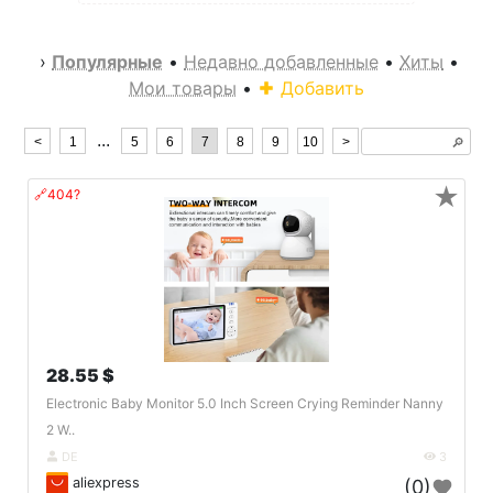
›
Популярные
•
Недавно добавленные
•
Хиты
•
Мои товары
•
Добавить
...
<
1
5
6
7
8
9
10
>
🔎︎
★
🔗404?
28.55 $
Electronic Baby Monitor 5.0 Inch Screen Crying Reminder Nanny
2 W..
DE
3
aliexpress
(0)