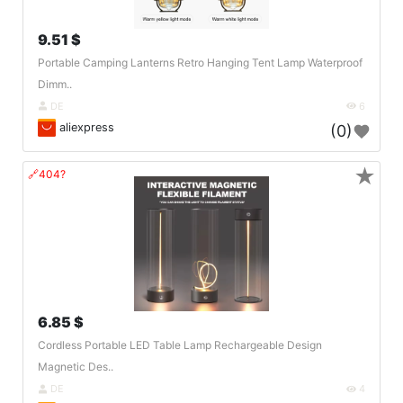
9.51 $
Portable Camping Lanterns Retro Hanging Tent Lamp Waterproof
Dimm..
DE
6
aliexpress
(0)
★
🔗404?
6.85 $
Cordless Portable LED Table Lamp Rechargeable Design
Magnetic Des..
DE
4