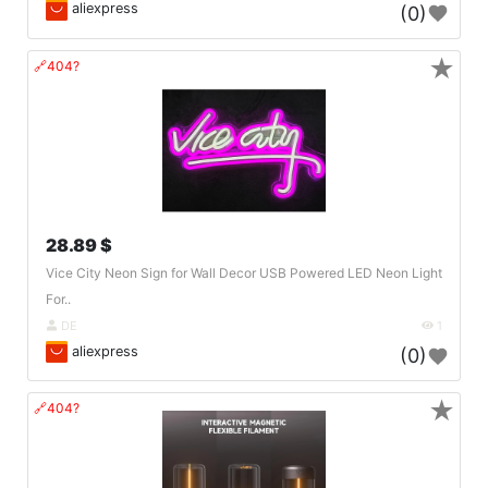
aliexpress
(0)
★
🔗404?
28.89 $
Vice City Neon Sign for Wall Decor USB Powered LED Neon Light
For..
DE
1
aliexpress
(0)
★
🔗404?