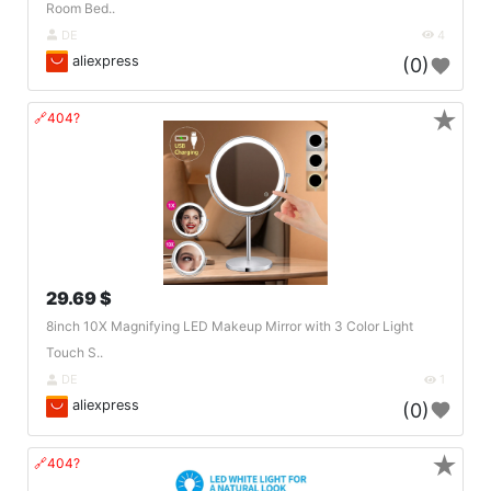
Room Bed..
DE
4
aliexpress
(0)
★
🔗404?
29.69 $
8inch 10X Magnifying LED Makeup Mirror with 3 Color Light
Touch S..
DE
1
aliexpress
(0)
★
🔗404?