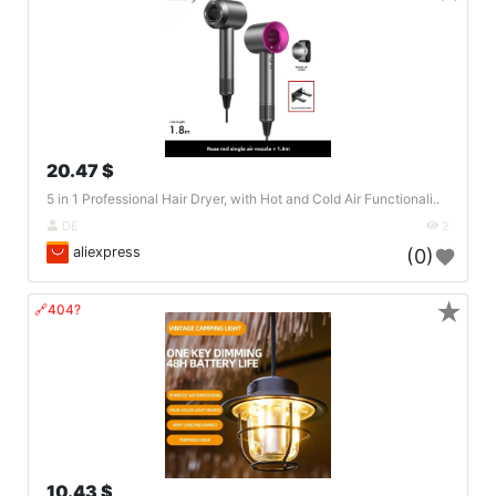
20.47 $
5 in 1 Professional Hair Dryer, with Hot and Cold Air Functionali..
DE
2
aliexpress
(0)
★
🔗404?
10.43 $