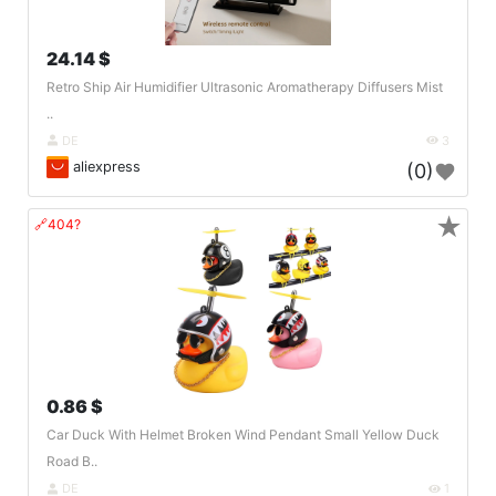
24.14 $
Retro Ship Air Humidifier Ultrasonic Aromatherapy Diffusers Mist
..
DE
3
aliexpress
(0)
★
🔗404?
0.86 $
Car Duck With Helmet Broken Wind Pendant Small Yellow Duck
Road B..
DE
1