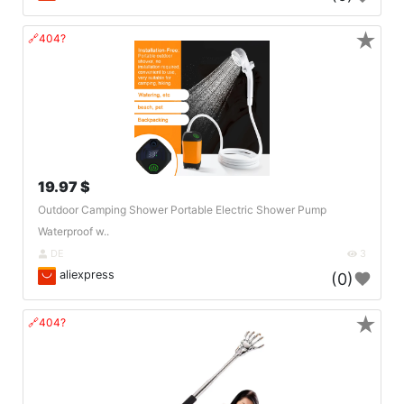
★
🔗404?
19.97 $
Outdoor Camping Shower Portable Electric Shower Pump
Waterproof w..
DE
3
aliexpress
(0)
★
🔗404?