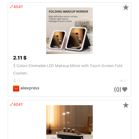
★
🔗404?
2.11 $
3 Colors Dimmable LED Makeup Mirror with Touch Screen Fold
Cosmet..
DE
4
aliexpress
(0)
★
🔗404?