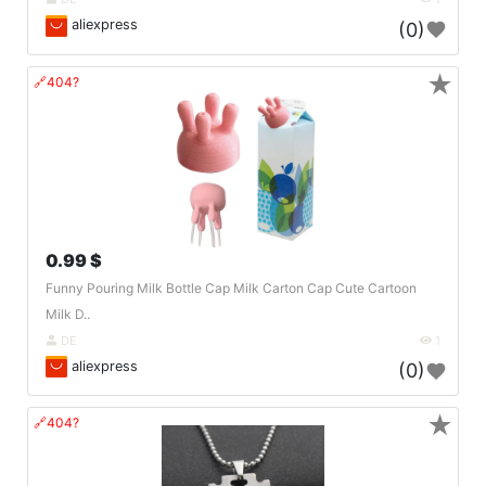
aliexpress
(0)
★
🔗404?
0.99 $
Funny Pouring Milk Bottle Cap Milk Carton Cap Cute Cartoon
Milk D..
DE
1
aliexpress
(0)
★
🔗404?