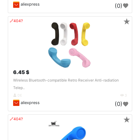
aliexpress
(0)
★
🔗404?
6.45 $
Wireless Bluetooth-compatible Retro Receiver Anti-radiation
Telep..
DE
3
aliexpress
(0)
★
🔗404?