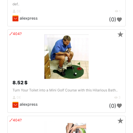
def..
DE
1
aliexpress
(0)
★
🔗404?
8.52 $
Turn Your Toilet into a Mini Golf Course with this Hilarious Bath..
DE
3
aliexpress
(0)
★
🔗404?