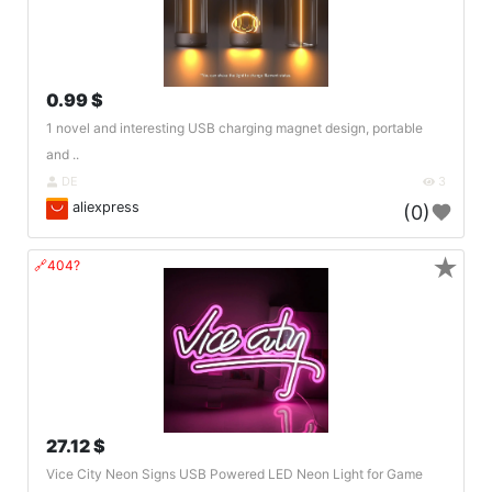
0.99 $
1 novel and interesting USB charging magnet design, portable
and ..
DE
3
aliexpress
(0)
★
🔗404?
27.12 $
Vice City Neon Signs USB Powered LED Neon Light for Game