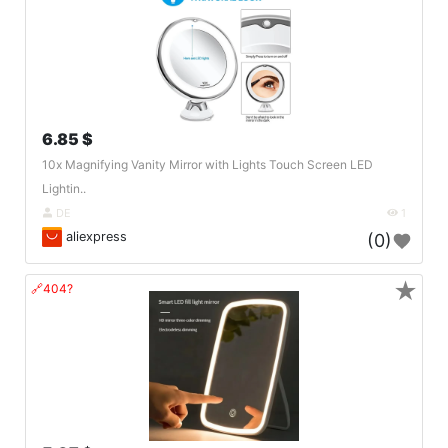
6.85 $
10x Magnifying Vanity Mirror with Lights Touch Screen LED
Lightin..
DE
1
aliexpress
(0)
★
🔗404?