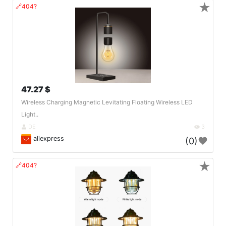
★
🔗404?
47.27 $
Wireless Charging Magnetic Levitating Floating Wireless LED
Light..
DE
3
aliexpress
(0)
★
🔗404?