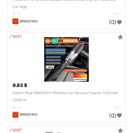
Car High ..
DE
4
aliexpress
(0)
★
🔗404?
9.83 $
Xiaomi Mijia 690000Pa Wireless Car Vacuum Cleaner 1200mah
120W Hi..
DE
1
aliexpress
(0)
★
🔗404?