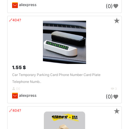
aliexpress
(0)
★
🔗404?
1.55 $
Car Temporary Parking Card Phone Number Card Plate
Telephone Numb..
DE
3
aliexpress
(0)
★
🔗404?