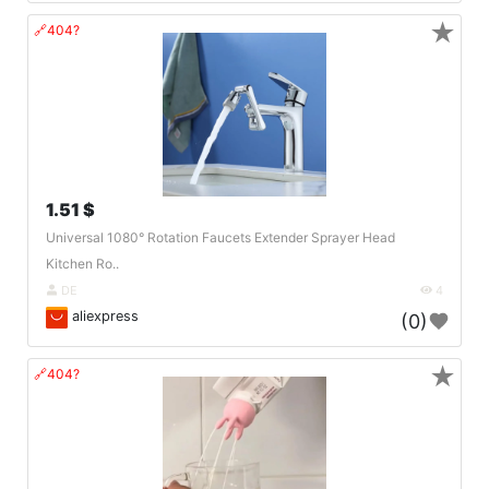
★
🔗404?
1.51 $
Universal 1080° Rotation Faucets Extender Sprayer Head
Kitchen Ro..
DE
4
aliexpress
(0)
★
🔗404?