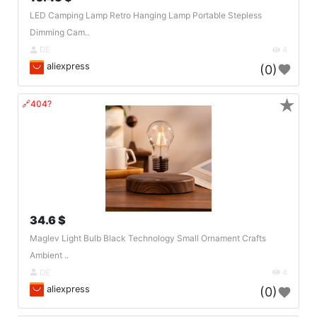
LED Camping Lamp Retro Hanging Lamp Portable Stepless
Dimming Cam..
DE
4
aliexpress
(0)
★
🔗404?
34.6 $
Maglev Light Bulb Black Technology Small Ornament Crafts
Ambient ..
DE
4
aliexpress
(0)