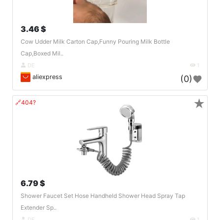
3.46 $
Cow Udder Milk Carton Cap,Funny Pouring Milk Bottle
Cap,Boxed Mil..
DE
1
aliexpress
(0)
★
🔗404?
6.79 $
Shower Faucet Set Hose Handheld Shower Head Spray Tap
Extender Sp..
DE
1