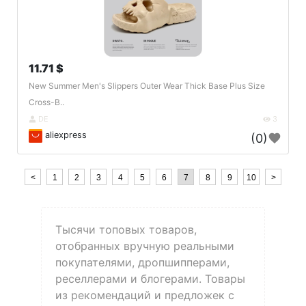
11.71 $
New Summer Men's Slippers Outer Wear Thick Base Plus Size
Cross-B..
DE
3
aliexpress
(0)
<
1
2
3
4
5
6
7
8
9
10
>
Тысячи топовых товаров,
отобранных вручную реальными
покупателями, дропшипперами,
реселлерами и блогерами. Товары
из рекомендаций и предложек с