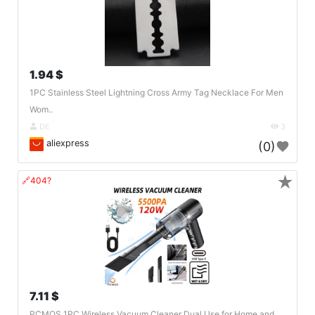
1.94 $
1PC Stainless Steel Lightning Cross Army Tag Necklace For Men
Wom..
DE
3
aliexpress
(0)
★
🔗404?
7.11 $
PCMOS 1PC Wireless Vacuum Cleaner Dual Use for Home and