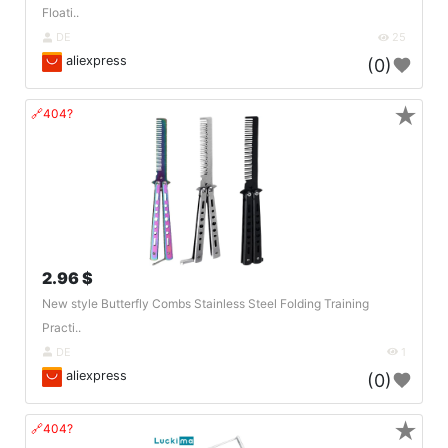
Floati..
DE
25
aliexpress
(0)
★
🔗404?
2.96 $
New style Butterfly Combs Stainless Steel Folding Training
Practi..
DE
1
aliexpress
(0)
★
🔗404?