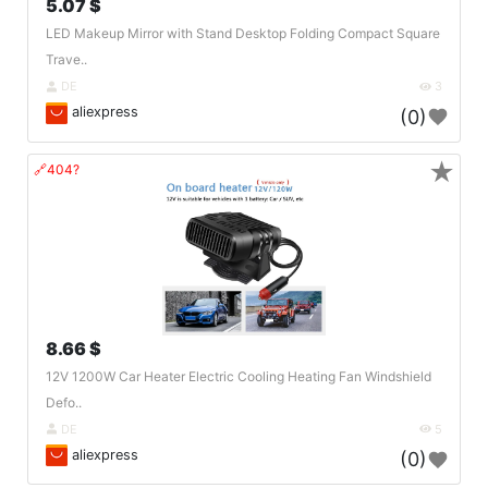
5.07 $
LED Makeup Mirror with Stand Desktop Folding Compact Square
Trave..
DE
3
aliexpress
(0)
★
🔗404?
8.66 $
12V 1200W Car Heater Electric Cooling Heating Fan Windshield
Defo..
DE
5
aliexpress
(0)