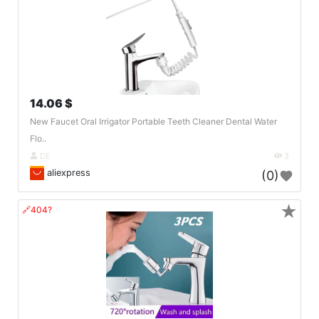
14.06 $
New Faucet Oral Irrigator Portable Teeth Cleaner Dental Water
Flo..
DE
3
aliexpress
(0)
★
🔗404?