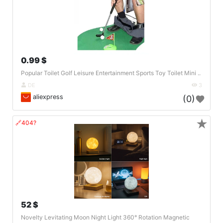
0.99 $
Popular Toilet Golf Leisure Entertainment Sports Toy Toilet Mini ..
DE
3
aliexpress
(0)
★
🔗404?
52 $
Novelty Levitating Moon Night Light 360° Rotation Magnetic