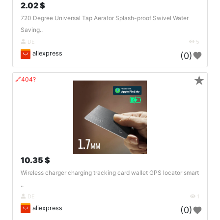
2.02 $
720 Degree Universal Tap Aerator Splash-proof Swivel Water
Saving..
DE
5
aliexpress
(0)
★
🔗404?
10.35 $
Wireless charger charging tracking card wallet GPS locator smart
..
DE
1
aliexpress
(0)