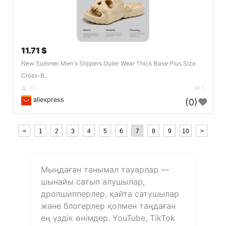
11.71 $
New Summer Men's Slippers Outer Wear Thick Base Plus Size
Cross-B..
DE
3
aliexpress
(0)
<
1
2
3
4
5
6
7
8
9
10
>
Мыңдаған танымал тауарлар —
шынайы сатып алушылар,
дропшипперлер, қайта сатушылар
және блогерлер қолмен таңдаған
ең үздік өнімдер. YouTube, TikTok