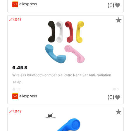
aliexpress
(0)
★
🔗404?
6.45 $
Wireless Bluetooth-compatible Retro Receiver Anti-radiation
Telep..
DE
3
aliexpress
(0)
★
🔗404?