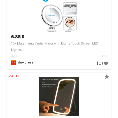
6.85 $
10x Magnifying Vanity Mirror with Lights Touch Screen LED
Lightin..
DE
1
aliexpress
(0)
★
🔗404?