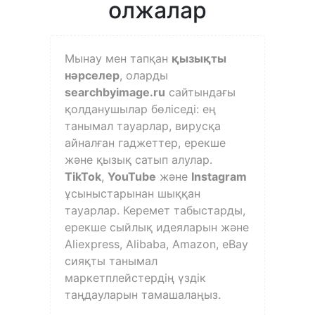
олжалар
Мынау мен тапқан
қызықты
нәрселер
, оларды
searchbyimage.ru
сайтындағы
қолданушылар бөліседі: ең
танымал тауарлар, вирусқа
айналған гаджеттер, ерекше
және қызық сатып алулар.
TikTok
,
YouTube
және
Instagram
ұсыныстарынан шыққан
тауарлар. Керемет табыстарды,
ерекше сыйлық идеяларын және
Aliexpress, Alibaba, Amazon, eBay
сияқты танымал
маркетплейстердің үздік
таңдауларын тамашалаңыз.