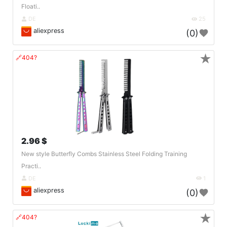
Floati..
DE
25
aliexpress
(0)
★
🔗404?
2.96 $
New style Butterfly Combs Stainless Steel Folding Training
Practi..
DE
1
aliexpress
(0)
★
🔗404?