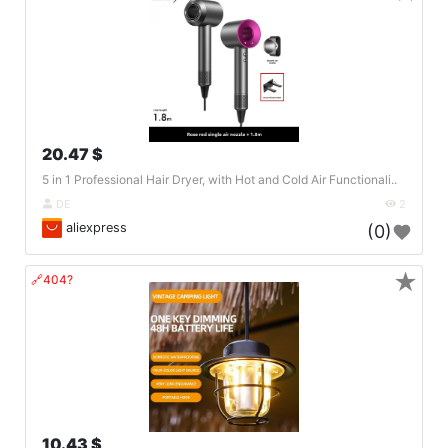
20.47 $
5 in 1 Professional Hair Dryer, with Hot and Cold Air Functionali..
DE
2
aliexpress
(0)
★
🔗404?
10.43 $