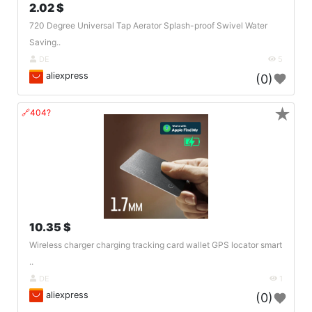
2.02 $
720 Degree Universal Tap Aerator Splash-proof Swivel Water
Saving..
DE
5
aliexpress
(0)
★
🔗404?
10.35 $
Wireless charger charging tracking card wallet GPS locator smart
..
DE
1
aliexpress
(0)