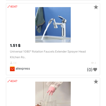
★
🔗404?
1.51 $
Universal 1080° Rotation Faucets Extender Sprayer Head
Kitchen Ro..
DE
4
aliexpress
(0)
★
🔗404?