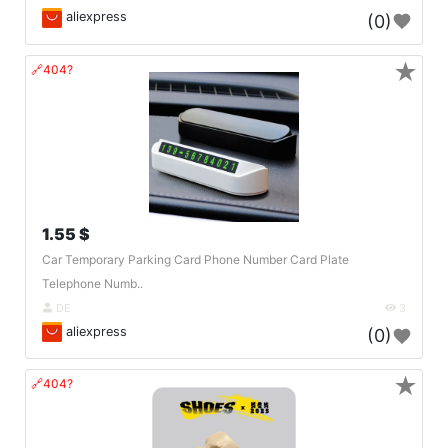
aliexpress
(0)
★
🔗404?
1.55 $
Car Temporary Parking Card Phone Number Card Plate
Telephone Numb..
DE
3
aliexpress
(0)
★
🔗404?