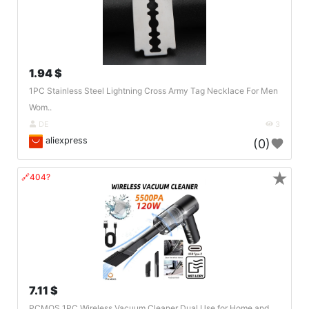
1.94 $
1PC Stainless Steel Lightning Cross Army Tag Necklace For Men
Wom..
DE
3
aliexpress
(0)
★
🔗404?
7.11 $
PCMOS 1PC Wireless Vacuum Cleaner Dual Use for Home and