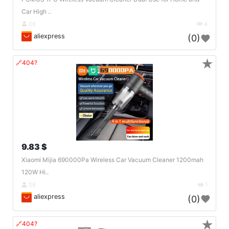
Car High ..
DE
4
aliexpress
(0)
★
🔗404?
9.83 $
Xiaomi Mijia 690000Pa Wireless Car Vacuum Cleaner 1200mah
120W Hi..
DE
1
aliexpress
(0)
★
🔗404?