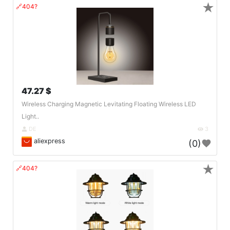
★
🔗404?
47.27 $
Wireless Charging Magnetic Levitating Floating Wireless LED
Light..
DE
3
aliexpress
(0)
★
🔗404?