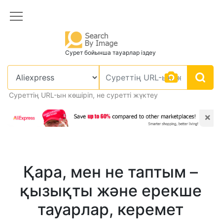
Сурет бойынша тауарлар іздеу
Суреттің URL-ын көшіріп, не суретті жүктеу
×
Қара, мен не таптым –
қызықты және ерекше
тауарлар, керемет