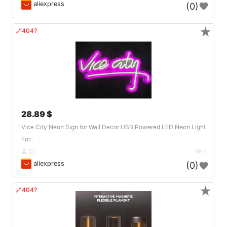
aliexpress
(0)
★
🔗404?
28.89 $
Vice City Neon Sign for Wall Decor USB Powered LED Neon Light
For..
DE
1
aliexpress
(0)
★
🔗404?