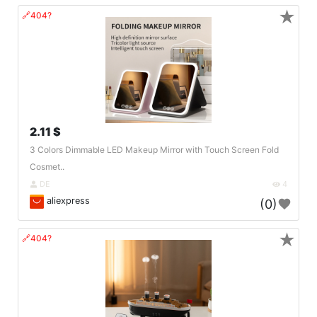
★
🔗404?
2.11 $
3 Colors Dimmable LED Makeup Mirror with Touch Screen Fold
Cosmet..
DE
4
aliexpress
(0)
★
🔗404?