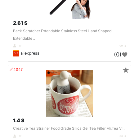
2.61 $
Back Scratcher Extendable Stainless Steel Hand Shaped
Extendable ..
DE
3
aliexpress
(0)
★
🔗404?
1.4 $
Creative Tea Strainer Food Grade Silica Gel Tea Filter Mr.Tea Vil..
DE
3