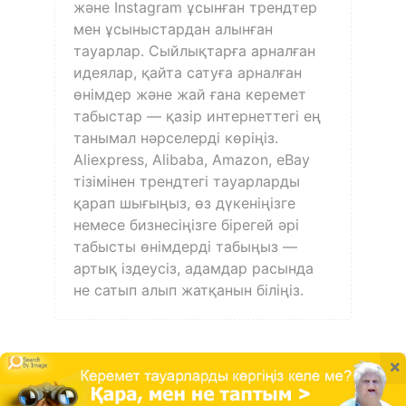
және Instagram ұсынған трендтер
мен ұсыныстардан алынған
тауарлар. Сыйлықтарға арналған
идеялар, қайта сатуға арналған
өнімдер және жай ғана керемет
табыстар — қазір интернеттегі ең
танымал нәрселерді көріңіз.
Aliexpress, Alibaba, Amazon, eBay
тізімінен трендтегі тауарларды
қарап шығыңыз, өз дүкеніңізге
немесе бизнесіңізге бірегей әрі
табысты өнімдерді табыңыз —
артық іздеусіз, адамдар расында
не сатып алып жатқанын біліңіз.
×