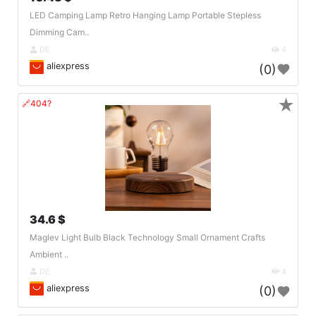
LED Camping Lamp Retro Hanging Lamp Portable Stepless
Dimming Cam..
DE
4
aliexpress
(0)
★
🔗404?
34.6 $
Maglev Light Bulb Black Technology Small Ornament Crafts
Ambient ..
DE
4
aliexpress
(0)