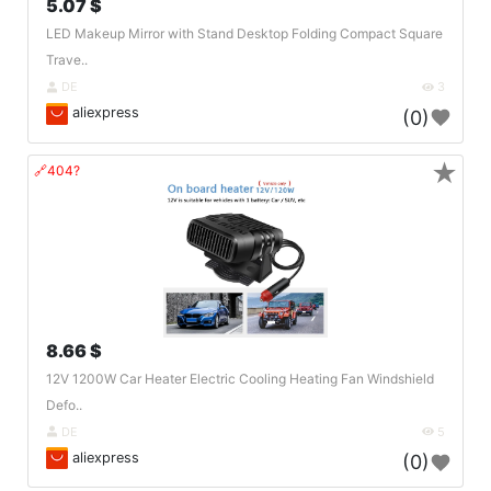
5.07 $
LED Makeup Mirror with Stand Desktop Folding Compact Square
Trave..
DE
3
aliexpress
(0)
★
🔗404?
8.66 $
12V 1200W Car Heater Electric Cooling Heating Fan Windshield
Defo..
DE
5
aliexpress
(0)