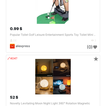
0.99 $
Popular Toilet Golf Leisure Entertainment Sports Toy Toilet Mini ..
DE
3
aliexpress
(0)
★
🔗404?
52 $
Novelty Levitating Moon Night Light 360° Rotation Magnetic