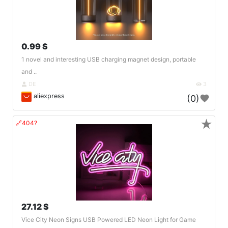
0.99 $
1 novel and interesting USB charging magnet design, portable
and ..
DE
3
aliexpress
(0)
★
🔗404?
27.12 $
Vice City Neon Signs USB Powered LED Neon Light for Game