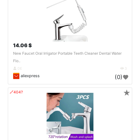
14.06 $
New Faucet Oral Irrigator Portable Teeth Cleaner Dental Water
Flo..
DE
3
aliexpress
(0)
★
🔗404?