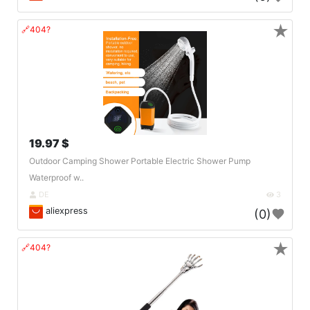
★
🔗404?
19.97 $
Outdoor Camping Shower Portable Electric Shower Pump
Waterproof w..
DE
3
aliexpress
(0)
★
🔗404?