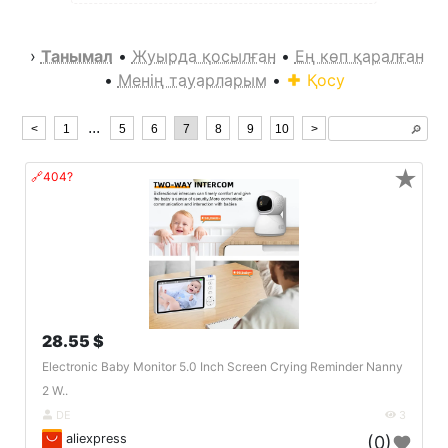
›
Танымал
•
Жуырда қосылған
•
Ең көп қаралған
•
Менің тауарларым
•
Қосу
...
<
1
5
6
7
8
9
10
>
🔎︎
★
🔗404?
28.55 $
Electronic Baby Monitor 5.0 Inch Screen Crying Reminder Nanny
2 W..
DE
3
aliexpress
(0)