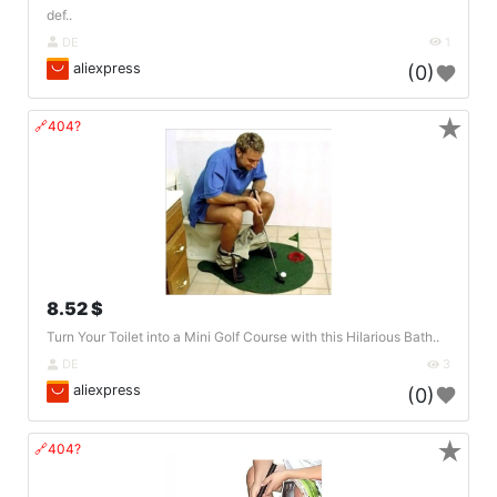
def..
DE
1
aliexpress
(0)
★
🔗404?
8.52 $
Turn Your Toilet into a Mini Golf Course with this Hilarious Bath..
DE
3
aliexpress
(0)
★
🔗404?