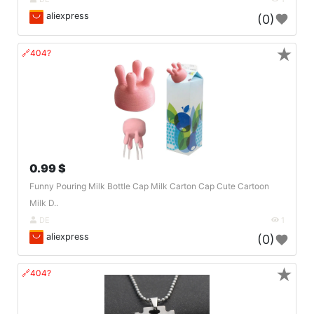
aliexpress
(0)
★
🔗404?
0.99 $
Funny Pouring Milk Bottle Cap Milk Carton Cap Cute Cartoon
Milk D..
DE
1
aliexpress
(0)
★
🔗404?