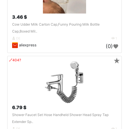
3.46 $
Cow Udder Milk Carton Cap,Funny Pouring Milk Bottle
Cap,Boxed Mil..
DE
1
aliexpress
(0)
★
🔗404?
6.79 $
Shower Faucet Set Hose Handheld Shower Head Spray Tap
Extender Sp..
DE
1