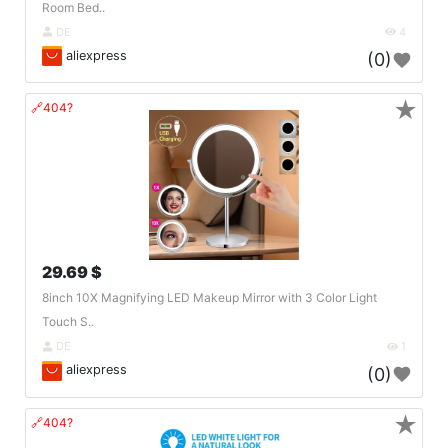
Room Bed..
DE
4
aliexpress
(0)
★
🔗404?
29.69 $
8inch 10X Magnifying LED Makeup Mirror with 3 Color Light
Touch S..
DE
1
aliexpress
(0)
★
🔗404?