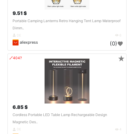
9.51 $
Portable Camping Lanterns Retro Hanging Tent Lamp Waterproof
Dimm..
DE
6
aliexpress
(0)
★
🔗404?
6.85 $
Cordless Portable LED Table Lamp Rechargeable Design
Magnetic Des..
DE
4