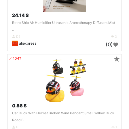
24.14 $
Retro Ship Air Humidifier Ultrasonic Aromatherapy Diffusers Mist
..
DE
3
aliexpress
(0)
★
🔗404?
0.86 $
Car Duck With Helmet Broken Wind Pendant Small Yellow Duck
Road B..
DE
1