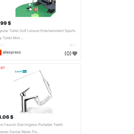
.99 $
pular Toilet Golf Leisure Entertainment Sports
 Toilet Mini ..
DE
3
aliexpress
(0)
04?
4.06 $
w Faucet Oral Irrigator Portable Teeth
eaner Dental Water Flo..