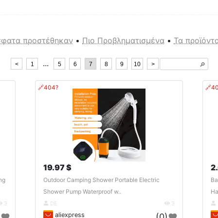
φατα προστέθηκαν
•
Πιο Προβληματισμένα
•
Τα προϊόντ
...
<
1
5
6
7
8
9
10
>
🔎︎
🔗404?
🔗4
19.97 $
2
ng
Outdoor Camping Shower Portable Electric
Ba
Shower Pump Waterproof w..
Ha
3
DE
3
aliexpress
)
(0)