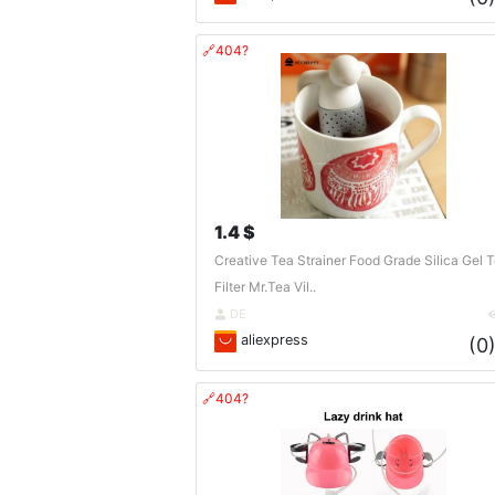
🔗404?
1.4 $
Creative Tea Strainer Food Grade Silica Gel 
Filter Mr.Tea Vil..
DE
aliexpress
(0
🔗404?