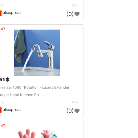
DE
3
aliexpress
(0)
04?
51 $
iversal 1080° Rotation Faucets Extender
rayer Head Kitchen Ro..
DE
4
aliexpress
(0)
04?