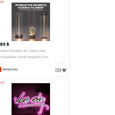
04?
.85 $
rdless Portable LED Table Lamp
chargeable Design Magnetic Des..
DE
4
aliexpress
(0)
04?