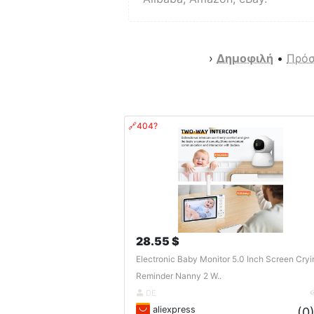
›
Δημοφιλή
•
Πρόσ
🔗404?
28.55 $
Electronic Baby Monitor 5.0 Inch Screen Cryi
Reminder Nanny 2 W..
DE
aliexpress
(0