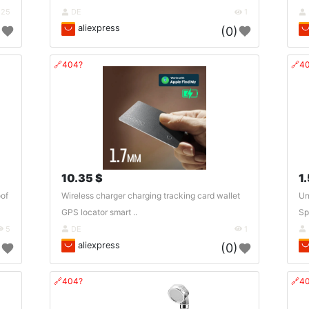
25
DE
1
aliexpress
)
(0)
🔗404?
🔗4
10.35 $
1.
of
Wireless charger charging tracking card wallet
Un
GPS locator smart ..
Sp
5
DE
1
aliexpress
)
(0)
🔗404?
🔗4