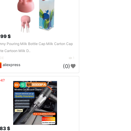
.99 $
nny Pouring Milk Bottle Cap Milk Carton Cap
te Cartoon Milk D..
DE
1
aliexpress
(0)
04?
.83 $