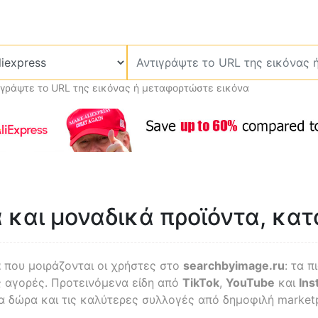
ιγράψτε το URL της εικόνας ή μεταφορτώστε εικόνα
α και μοναδικά προϊόντα, κ
α
που μοιράζονται οι χρήστες στο
searchbyimage.ru
: τα π
ς αγορές. Προτεινόμενα είδη από
TikTok
,
YouTube
και
Ins
α δώρα και τις καλύτερες συλλογές από δημοφιλή marketp