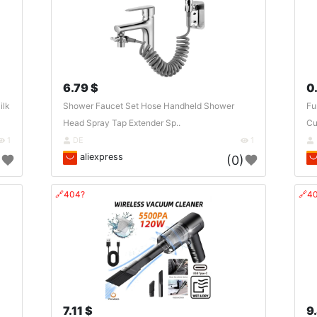
6.79 $
0
ilk
Shower Faucet Set Hose Handheld Shower
Fu
Head Spray Tap Extender Sp..
Cu
1
DE
1
aliexpress
)
(0)
🔗404?
🔗4
7.11 $
9