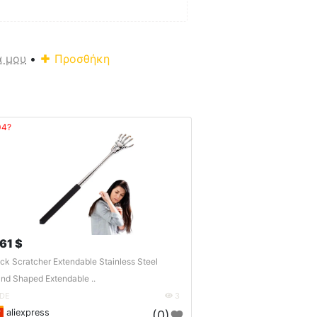
α μου
•
Προσθήκη
04?
.61 $
ck Scratcher Extendable Stainless Steel
nd Shaped Extendable ..
DE
3
aliexpress
(0)