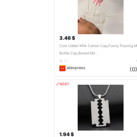
3.46 $
Cow Udder Milk Carton Cap,Funny Pouring M
Bottle Cap,Boxed Mil..
DE
aliexpress
(0
🔗404?
1.94 $