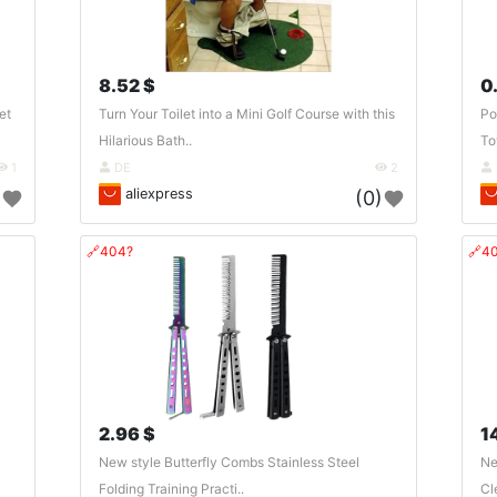
8.52 $
0
et
Turn Your Toilet into a Mini Golf Course with this
Po
Hilarious Bath..
Toy
1
DE
2
aliexpress
)
(0)
🔗404?
🔗4
2.96 $
1
New style Butterfly Combs Stainless Steel
Ne
Folding Training Practi..
Cl