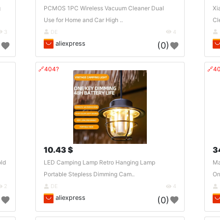
g
PCMOS 1PC Wireless Vacuum Cleaner Dual
Xi
Use for Home and Car High ..
Cl
3
DE
4
aliexpress
)
(0)
🔗404?
🔗4
10.43 $
3
old
LED Camping Lamp Retro Hanging Lamp
Ma
Portable Stepless Dimming Cam..
Or
2
DE
4
aliexpress
)
(0)