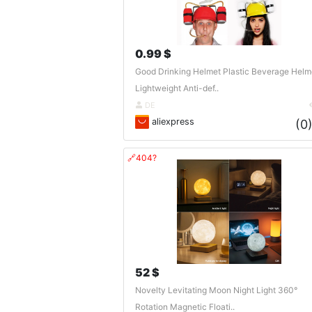
0.99 $
Good Drinking Helmet Plastic Beverage Helm
Lightweight Anti-def..
DE
aliexpress
(0
🔗404?
52 $
Novelty Levitating Moon Night Light 360°
Rotation Magnetic Floati..