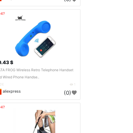
04?
0.43 $
TA FROG Wireless Retro Telephone Handset
d Wired Phone Handse..
DE
1
aliexpress
(0)
04?