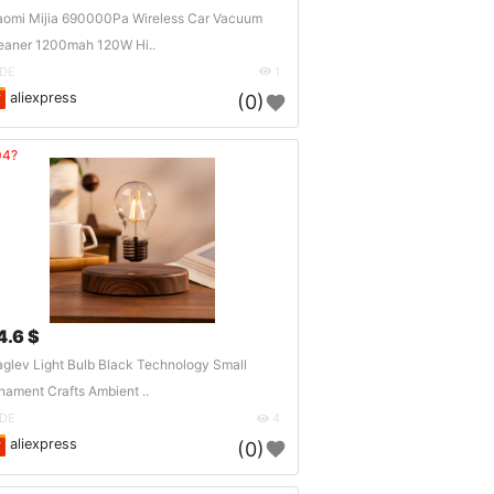
aomi Mijia 690000Pa Wireless Car Vacuum
eaner 1200mah 120W Hi..
DE
1
aliexpress
(0)
04?
4.6 $
glev Light Bulb Black Technology Small
nament Crafts Ambient ..
DE
4
aliexpress
(0)