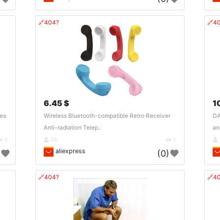
🔗404?
🔗4
6.45 $
1
Tea
Wireless Bluetooth-compatible Retro Receiver
DA
Anti-radiation Telep..
an
3
DE
2
aliexpress
)
(0)
🔗404?
🔗4