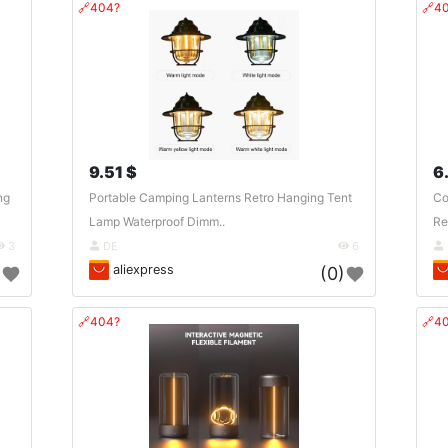
🔗404?
🔗4
9.51 $
6
ng
Portable Camping Lanterns Retro Hanging Tent
Co
Lamp Waterproof Dimm..
Re
3
DE
6
aliexpress
)
(0)
🔗404?
🔗4