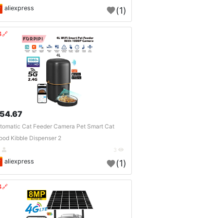
aliexpress
(1)
🔗404?
54.67 $
tomatic Cat Feeder Camera Pet Smart Cat
ood Kibble Dispenser 2..
DE
3
aliexpress
(1)
🔗404?