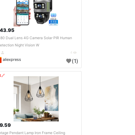
43.95 $
80 Dual Lens 4G Camera Solar PIR Human
etection Night Vision W..
DE
4
aliexpress
(1)
🔗404?
9.59 $
ntage Pendant Lamp Iron Frame Ceiling