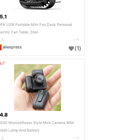
5.1 $
PK USB Portable Mini Fan,Desk Personal
lectric Fan Table ,Stan..
DE
4
aliexpress
(1)
🔗404?
4.8 $
000 Monoreflexes Style Mini Camera With
lash Lamp And Battery ..
DE
4