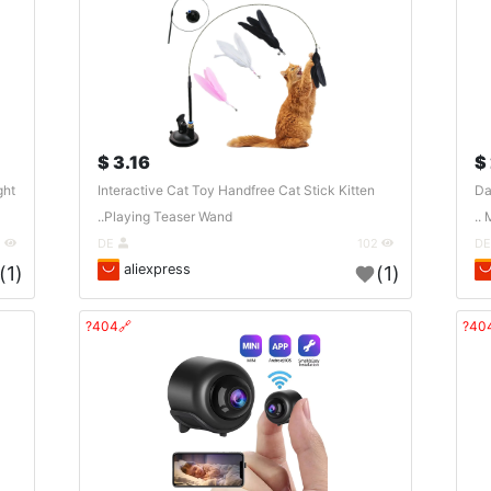
3.16 $
ght
Interactive Cat Toy Handfree Cat Stick Kitten
Da
Playing Teaser Wand..
M
1
DE
102
aliexpress
(1)
(1)
🔗404?