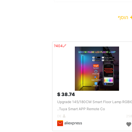
הוסף
🔗404?
38.74 $
Upgrade 145/180CM Smart Floor Lamp RGBI
Tuya Smart APP Remote Co..
DE
aliexpress