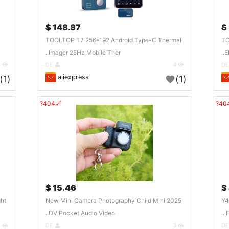
148.87 $
TOOLTOP T7 256*192 Android Type-C Thermal
TO
Imager 25Hz Mobile Ther..
E
4
DE
4
aliexpress
(1)
(1)
🔗404?
15.46 $
ght
2025 New Mini Camera Photography Child Mini
Y4
DV Pocket Audio Video..
F
2
DE
3