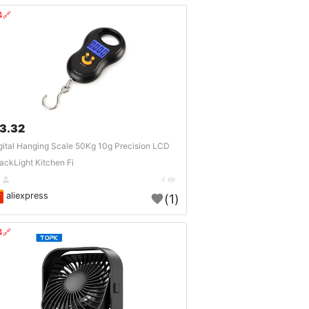
🔗404?
3.32 $
gital Hanging Scale 50Kg 10g Precision LCD
ackLight Kitchen Fi..
DE
4
aliexpress
(1)
🔗404?