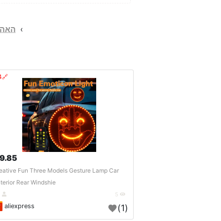
›
האהו
🔗404?
9.85 $
eative Fun Three Models Gesture Lamp Car
nterior Rear Windshie..
DE
5
aliexpress
(1)