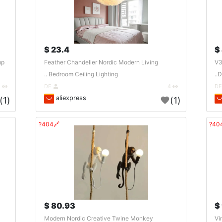
23.4 $
mp
Feather Chandelier Nordic Modern Living
V3
Bedroom Ceiling Lighting ..
D
2
DE
4
aliexpress
(1)
(1)
🔗404?
80.93 $
Modern Nordic Creative Twine Monkey
Vi