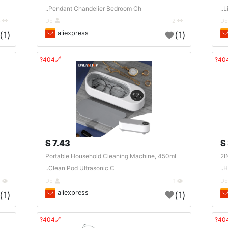
Pendant Chandelier Bedroom Ch..
L
3
DE
2
aliexpress
(1)
(1)
🔗404?
7.43 $
Portable Household Cleaning Machine, 450ml
2I
Clean Pod Ultrasonic C..
H
1
DE
1
aliexpress
(1)
(1)
🔗404?