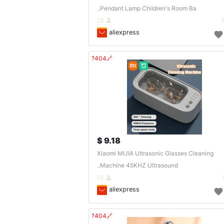
Pendant Lamp Children's Room Ba..
DE
aliexpress
🔗404?
9.18 $
Xiaomi MIJIA Ultrasonic Glasses Cleaning
Machine 45KHZ Ultrasound..
DE
aliexpress
🔗404?