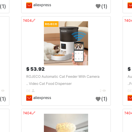
aliexpress
(1)
(1)
🔗404?
53.92 $
ROJECO Automatic Cat Feeder With Camera
Au
Video Cat Food Dispenser ..
F
1
DE
2
aliexpress
(1)
(1)
🔗404?