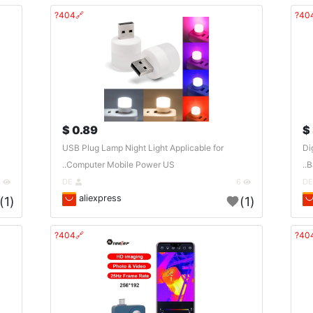
🔗404?
0.89 $
USB Plug Lamp Night Light Applicable for
Di
Computer Mobile Power US..
B
4
DE
6
aliexpress
(1)
(1)
🔗404?