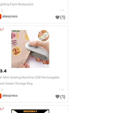
ighting Paint Restaurant..
DE
4
aliexpress
(1)
🔗404?
3.4 $
N1 Mini Sealing Machine USB Rechargable
eat Sealer Storage Bag..
DE
3
aliexpress
(1)
🔗404?