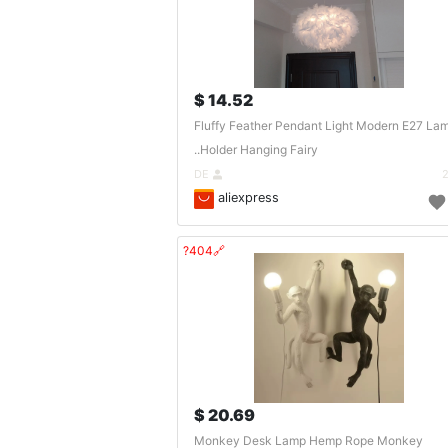
14.52 $
Fluffy Feather Pendant Light Modern E27 La
Holder Hanging Fairy..
DE
aliexpress
🔗404?
20.69 $
Monkey Desk Lamp Hemp Rope Monkey