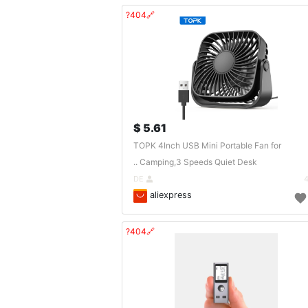
🔗404?
5.61 $
TOPK 4Inch USB Mini Portable Fan for
Camping,3 Speeds Quiet Desk ..
DE
aliexpress
🔗404?