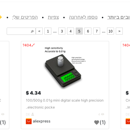
בים ביותר
•
נוספו לאחרונה
•
צפיות
•
הפריטים שלי
•
...
...
<
1
3
4
5
6
7
10
>
🔎︎
🔗404?
4.34 $
C
100/500g 0.01g mini digital scale high precision
Cr
electronic pocke..
I
258
DE
4
aliexpress
(1)
(1)