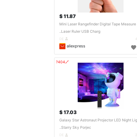
11.87 $
Mini Laser Rangefinder Digital Tape Measure
Laser Ruler USB Charg..
DE
aliexpress
🔗404?
17.03 $
Galaxy Star Astronaut Projector LED Night Li
Starry Sky Porjec..
DE