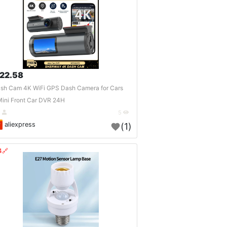
22.58 $
sh Cam 4K WiFi GPS Dash Camera for Cars
ini Front Car DVR 24H ..
DE
5
aliexpress
(1)
🔗404?