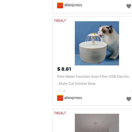
aliexpress
🔗404?
8.61 $
Pets Water Fountain Auto Filter USB Electric
Mute Cat Drinker Bow..
DE
aliexpress
🔗404?