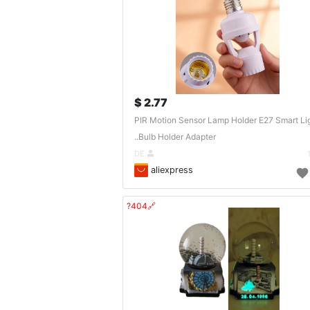
2.77 $
PIR Motion Sensor Lamp Holder E27 Smart Li
Bulb Holder Adapter..
DE
aliexpress
🔗404?