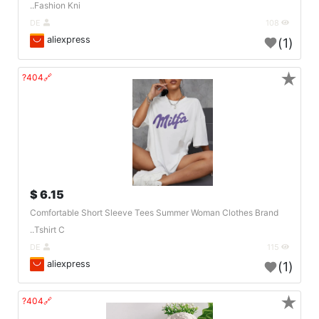
Fashion Kni..
DE
108
aliexpress
(1)
★
🔗404?
6.15 $
Comfortable Short Sleeve Tees Summer Woman Clothes Brand
Tshirt C..
DE
115
aliexpress
(1)
★
🔗404?