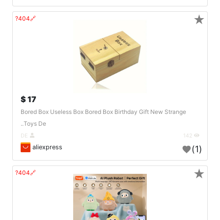
★
🔗404?
17 $
Bored Box Useless Box Bored Box Birthday Gift New Strange
Toys De..
DE
142
aliexpress
(1)
★
🔗404?