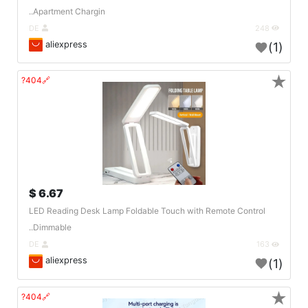
Apartment Chargin..
DE
248
aliexpress
(1)
★
🔗404?
6.67 $
LED Reading Desk Lamp Foldable Touch with Remote Control
Dimmable..
DE
163
aliexpress
(1)
★
🔗404?