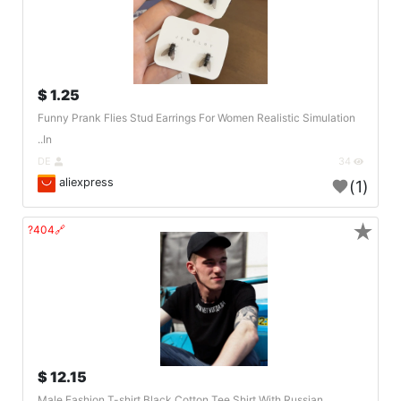
1.25 $
Funny Prank Flies Stud Earrings For Women Realistic Simulation
In..
DE
34
aliexpress
(1)
★
🔗404?
12.15 $
Male Fashion T-shirt Black Cotton Tee Shirt With Russian