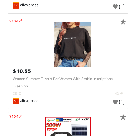
aliexpress
(1)
★
🔗404?
10.55 $
Women Summer T-shirt For Women With Serbia Inscriptions
Fashion T..
DE
42
aliexpress
(1)
★
🔗404?