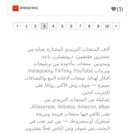
DE
97
aliexpress
(1)
<
1
2
3
4
5
6
7
8
9
10
>
آلاف المنتجات التريندي المختارة بعناية من
مشترين حقيقيين، دروبشيبّرز، باعة
ومدونين. منتجات مأخوذة من ترشيحات
وترندات YouTube وTikTok وInstagram.
أفكار لهدايا، منتجات لإعادة البيع واكتشافات
مميزة — شوف وش الأكثر رواجًا على
الإنترنت الحين.
تشكيلة من المنتجات التريندي من
Aliexpress, Alibaba, Amazon, eBay،
تقدر تلاقي فيها منتجات فريدة ومربحة
لمتجرك أو مشروعك — من غير تعب في
البحث، بس شوف وش الناس فعلًا يشترون.