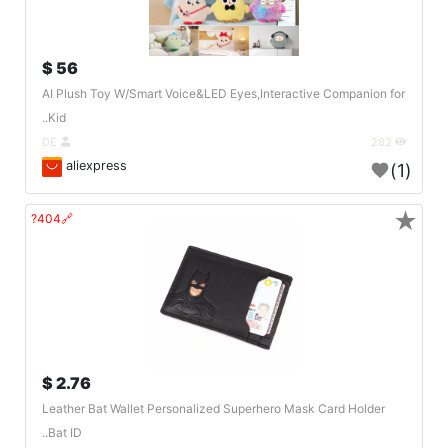
56 $
AI Plush Toy W/Smart Voice&LED Eyes,Interactive Companion for
Kid..
DE
282
aliexpress
(1)
★
🔗404?
2.76 $
Leather Bat Wallet Personalized Superhero Mask Card Holder
Bat ID..