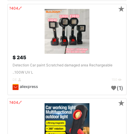
★
🔗404?
245 $
Detection Car paint Scratched damaged area Rechargeable
100W UV L..
DE
150
aliexpress
(1)
★
🔗404?