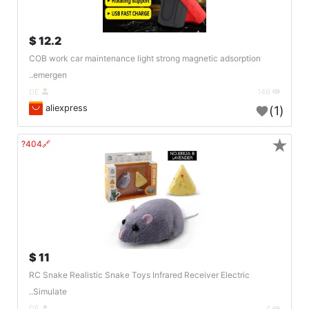
12.2 $
COB work car maintenance light strong magnetic adsorption
emergen..
DE
146
aliexpress
(1)
★
🔗404?
11 $
RC Snake Realistic Snake Toys Infrared Receiver Electric
Simulate..
DE
4