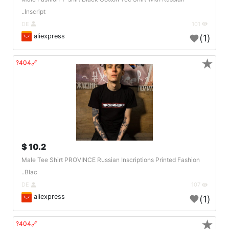
Inscript..
DE
101
aliexpress
(1)
★
🔗404?
10.2 $
Male Tee Shirt PROVINCE Russian Inscriptions Printed Fashion
Blac..
DE
107
aliexpress
(1)
★
🔗404?