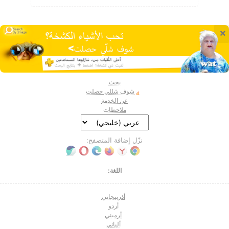
×
بحث
شوف شللي حصلت
عن الخدمة
ملاحظات
نزّل إضافة المتصفح:
اللغة:
أذربيجاني
أردو
أرميني
ألباني