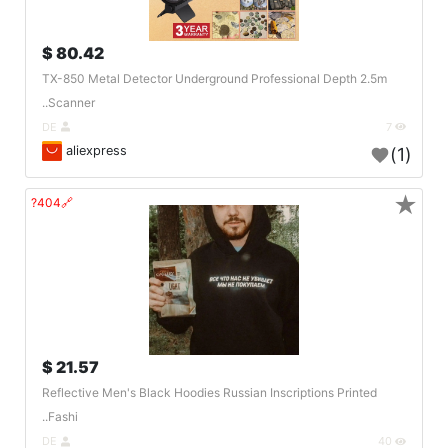
80.42 $
TX-850 Metal Detector Underground Professional Depth 2.5m
Scanner..
DE
7
aliexpress
(1)
★
🔗404?
21.57 $
Reflective Men's Black Hoodies Russian Inscriptions Printed
Fashi..
DE
40