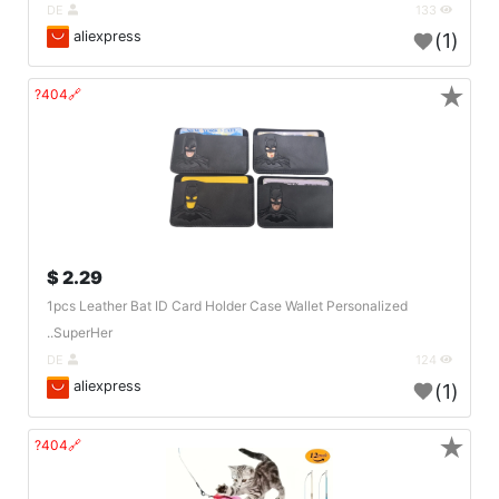
DE
133
aliexpress
(1)
★
🔗404?
2.29 $
1pcs Leather Bat ID Card Holder Case Wallet Personalized
SuperHer..
DE
124
aliexpress
(1)
★
🔗404?