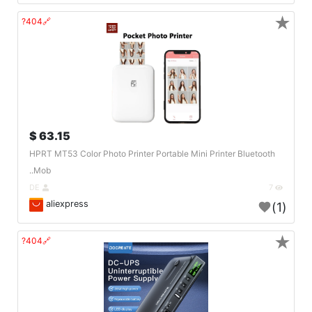
★
🔗404?
63.15 $
HPRT MT53 Color Photo Printer Portable Mini Printer Bluetooth
Mob..
DE
7
aliexpress
(1)
★
🔗404?