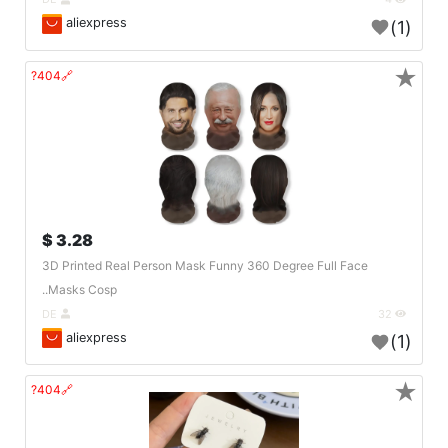
aliexpress
(1)
★
🔗404?
3.28 $
3D Printed Real Person Mask Funny 360 Degree Full Face
Masks Cosp..
DE
32
aliexpress
(1)
★
🔗404?