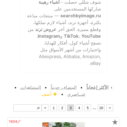
شوف شللي حصلت -
أشياء رهيبة
شاركها المستخدمين على
searchbyimage.ru
— منتجات مباعة
بكثرة، أجهزة ترند، أشياء لازم تملكها،
وقطع مميزة. الحق آخر
عروض ترند
من
YouTube
،
TikTok
و
Instagram
.
تصفح أشياء كول، أفكار للهدايا،
واختيارات من أشهر الأسواق مثل
Aliexpress, Alibaba, Amazon,
eBay.
›
الأكثر إعجاباً
•
المضاف حديثاً
•
المشاهدات
•
عنــاصري
•
أضف
...
<
1
2
3
4
5
10
>
🔎︎
★
🔗404?