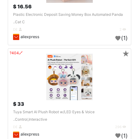
16.56 $
Plastic Electronic Deposit Saving Money Box Automated Panda
Cat C..
DE
2
aliexpress
(1)
★
🔗404?
33 $
Tuya Smart AI Plush Robot w/LED Eyes & Voice
Control,Interactive..
DE
296
aliexpress
(1)