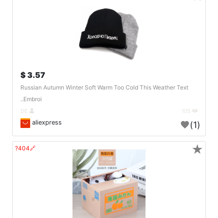
3.57 $
Russian Autumn Winter Soft Warm Too Cold This Weather Text
Embroi..
DE
105
aliexpress
(1)
★
🔗404?