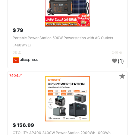
79 $
Portable Power Station 500W Powerstation with AC Outlets
460Wh Li..
DE
246
aliexpress
(1)
★
🔗404?
156.99 $
CTOLITY AP400 2400W Power Station 2000Wh 1000Wh