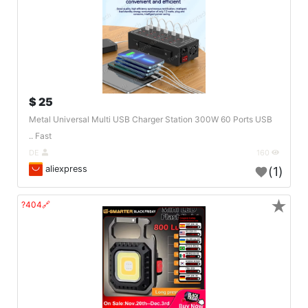
25 $
Metal Universal Multi USB Charger Station 300W 60 Ports USB
Fast ..
DE
160
aliexpress
(1)
★
🔗404?