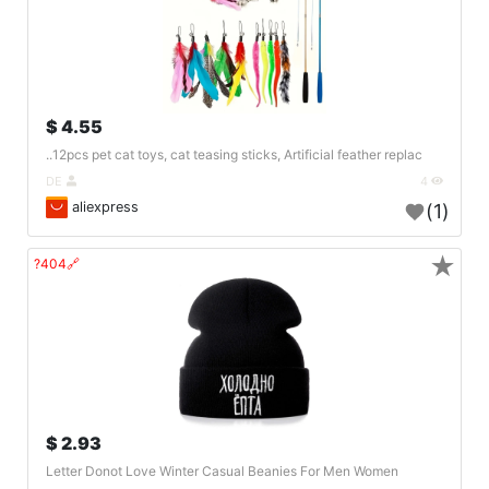
4.55 $
12pcs pet cat toys, cat teasing sticks, Artificial feather replac..
DE
4
aliexpress
(1)
★
🔗404?
2.93 $
Letter Donot Love Winter Casual Beanies For Men Women