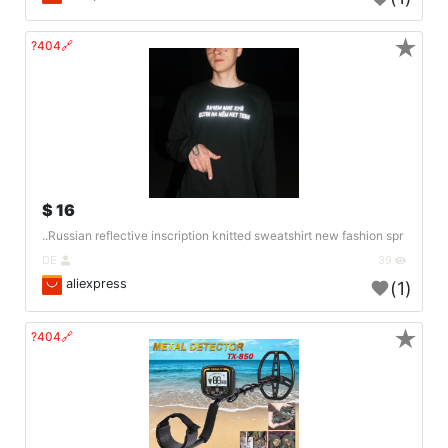
★
🔗404?
16 $
Russian reflective inscription knitted sweatshirt new fashion spr..
DE
39
aliexpress
(1)
★
🔗404?