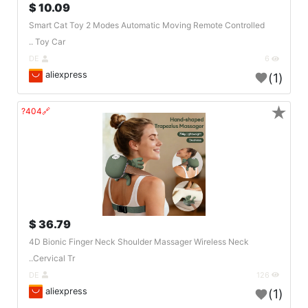
10.09 $
Smart Cat Toy 2 Modes Automatic Moving Remote Controlled
Toy Car ..
DE
6
aliexpress
(1)
★
🔗404?
36.79 $
4D Bionic Finger Neck Shoulder Massager Wireless Neck
Cervical Tr..
DE
126
aliexpress
(1)