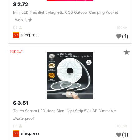
2.72 $
Mini LED Flashlight Magnetic COB Outdoor Camping Pocket
Work Ligh..
DE
160
aliexpress
(1)
★
🔗404?
3.51 $
Touch Sensor LED Neon Sign Light Strip 5V USB Dimmable
Waterproof..
DE
160
aliexpress
(1)