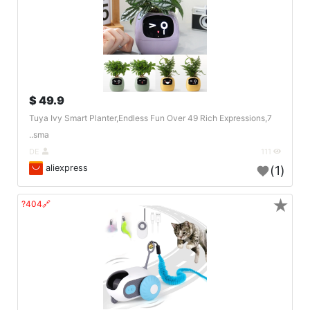
49.9 $
Tuya Ivy Smart Planter,Endless Fun Over 49 Rich Expressions,7
sma..
DE
111
aliexpress
(1)
★
🔗404?