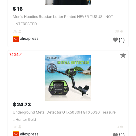
16 $
Men's Hoodies Russian Letter Printed NEVER TUSUS , NOT
INTERESTED..
DE
38
aliexpress
(1)
★
🔗404?
24.73 $
Underground Metal Detector GTX5030H GTX5030 Treasure
Hunter Gold ..
DE
3
aliexpress
(1)