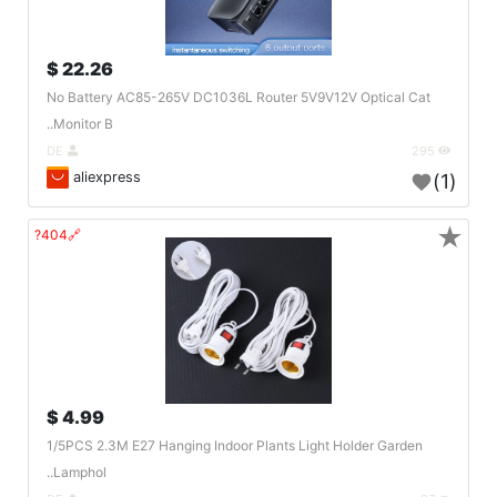
22.26 $
No Battery AC85-265V DC1036L Router 5V9V12V Optical Cat
Monitor B..
DE
295
aliexpress
(1)
★
🔗404?
4.99 $
1/5PCS 2.3M E27 Hanging Indoor Plants Light Holder Garden
Lamphol..