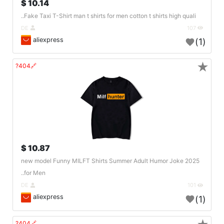
10.14 $
Fake Taxi T-Shirt man t shirts for men cotton t shirts high quali..
DE
107
aliexpress
(1)
★
🔗404?
10.87 $
2025 new model Funny MILFT Shirts Summer Adult Humor Joke
for Men..
DE
101
aliexpress
(1)
🔗404?