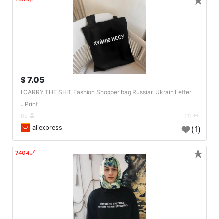
★
7.05 $
I CARRY THE SHIT Fashion Shopper bag Russian Ukrain Letter
Print ..
DE
111
aliexpress
(1)
★
🔗404?