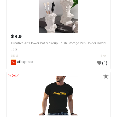
4.9 $
Creative Art Flower Pot Makeup Brush Storage Pen Holder David
Sta..
DE
6
aliexpress
(1)
★
🔗404?