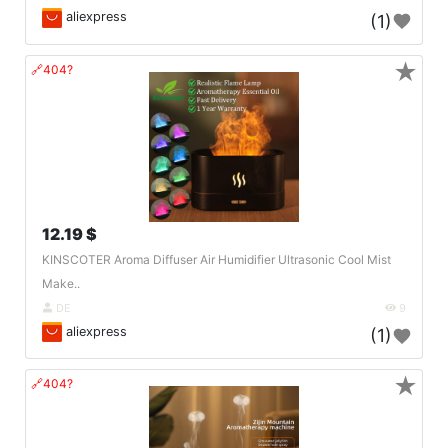
aliexpress
(1)
★
🔗404?
12.19 $
KINSCOTER Aroma Diffuser Air Humidifier Ultrasonic Cool Mist
Make..
DE
9
aliexpress
(1)
★
🔗404?