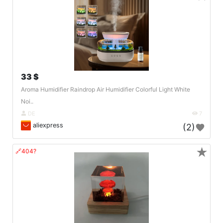
33 $
Aroma Humidifier Raindrop Air Humidifier Colorful Light White
Noi..
DE
7
aliexpress
(2)
★
🔗404?