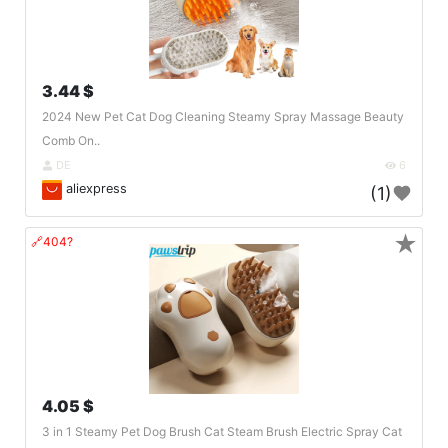
3.44 $
2024 New Pet Cat Dog Cleaning Steamy Spray Massage Beauty
Comb On..
DE
6
aliexpress
(1)
★
🔗404?
4.05 $
3 in 1 Steamy Pet Dog Brush Cat Steam Brush Electric Spray Cat