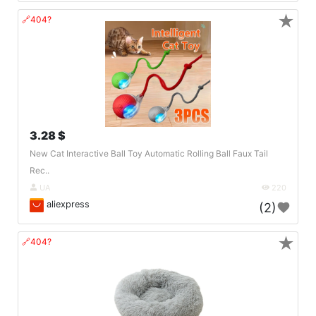
★
🔗404?
3.28 $
New Cat Interactive Ball Toy Automatic Rolling Ball Faux Tail
Rec..
UA
220
aliexpress
(2)
★
🔗404?