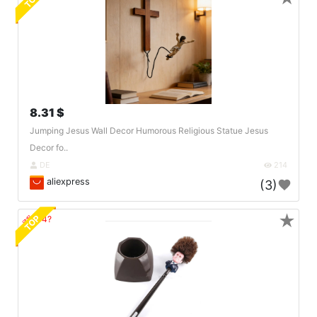
TOP
8.31 $
Jumping Jesus Wall Decor Humorous Religious Statue Jesus
Decor fo..
DE
214
aliexpress
(3)
★
TOP
🔗404?