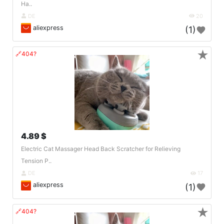
Ha..
DE
20
aliexpress
(1)
★
🔗404?
4.89 $
Electric Cat Massager Head Back Scratcher for Relieving
Tension P..
DE
17
aliexpress
(1)
★
🔗404?