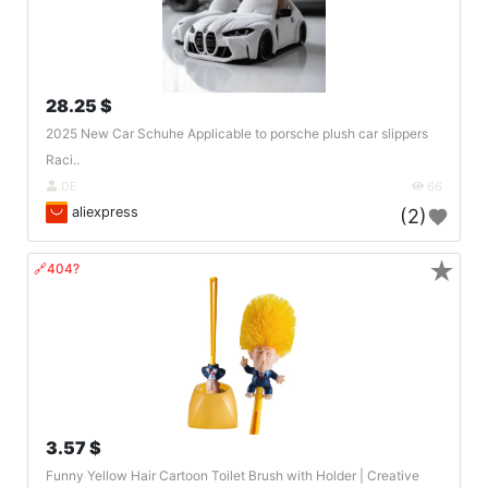
28.25 $
2025 New Car Schuhe Applicable to porsche plush car slippers
Raci..
DE
66
aliexpress
(2)
★
🔗404?
3.57 $
Funny Yellow Hair Cartoon Toilet Brush with Holder | Creative