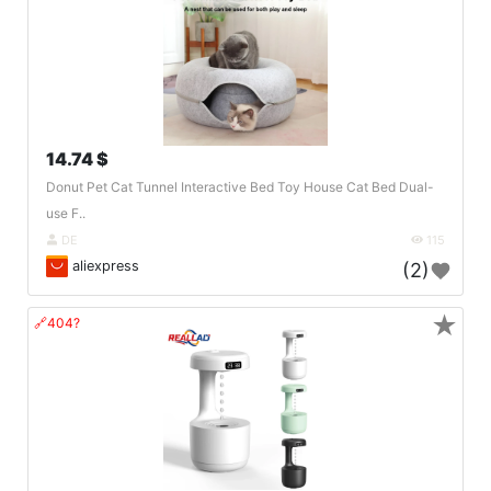
14.74 $
Donut Pet Cat Tunnel Interactive Bed Toy House Cat Bed Dual-
use F..
DE
115
aliexpress
(2)
★
🔗404?