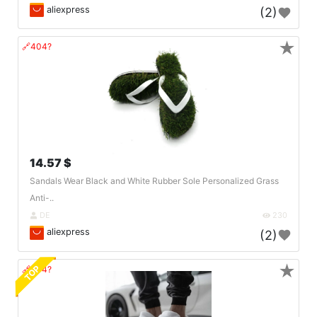
aliexpress
(2)
★
🔗404?
14.57 $
Sandals Wear Black and White Rubber Sole Personalized Grass
Anti-..
DE
230
aliexpress
(2)
★
TOP
🔗404?