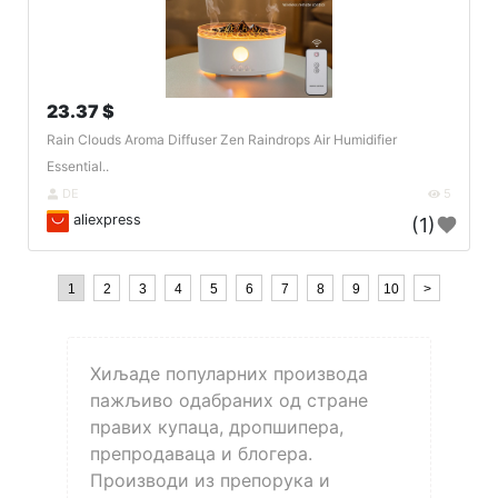
23.37 $
Rain Clouds Aroma Diffuser Zen Raindrops Air Humidifier
Essential..
DE
5
aliexpress
(1)
1
2
3
4
5
6
7
8
9
10
>
Хиљаде популарних производа
пажљиво одабраних од стране
правих купаца, дропшипера,
препродаваца и блогера.
Производи из препорука и