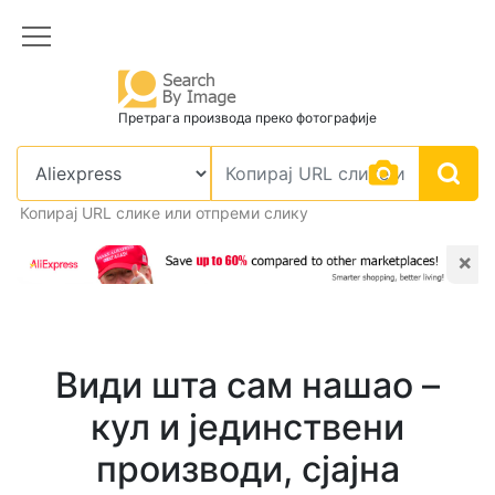
Претрага производа преко фотографије
Копирај URL слике или отпреми слику
×
Види шта сам нашао –
кул и јединствени
производи, сјајна