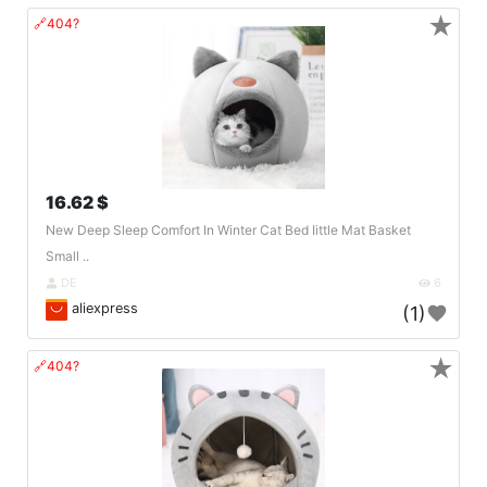
★
🔗404?
16.62 $
New Deep Sleep Comfort In Winter Cat Bed Iittle Mat Basket
Small ..
DE
6
aliexpress
(1)
★
🔗404?