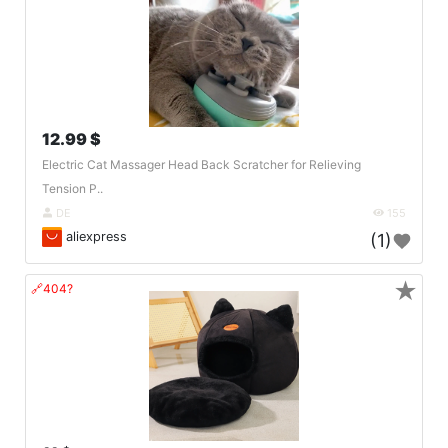
12.99 $
Electric Cat Massager Head Back Scratcher for Relieving
Tension P..
DE
155
aliexpress
(1)
★
🔗404?