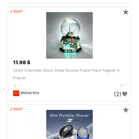
★
🔗404?
11.98 $
USSR Chernobyl Snow Globe Nuclear Power Plant Tragedy In
Pripyat ..
DE
7
aliexpress
(2)
★
🔗404?