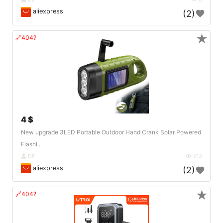
aliexpress
(2)
★
🔗404?
4 $
New upgrade 3LED Portable Outdoor Hand Crank Solar Powered
Flashl..
DE
163
aliexpress
(2)
★
🔗404?