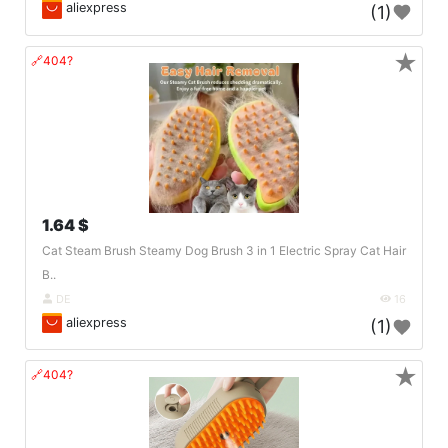
aliexpress
(1)
★
🔗404?
1.64 $
Cat Steam Brush Steamy Dog Brush 3 in 1 Electric Spray Cat Hair
B..
DE
16
aliexpress
(1)
★
🔗404?