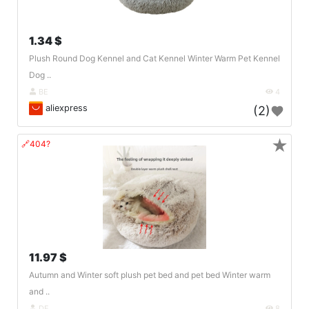
1.34 $
Plush Round Dog Kennel and Cat Kennel Winter Warm Pet Kennel
Dog ..
BE
4
aliexpress
(2)
★
🔗404?
11.97 $
Autumn and Winter soft plush pet bed and pet bed Winter warm
and ..
DE
8