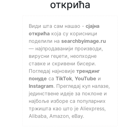
открића
Види шта сам нашао -
сјајна
открића
која су корисници
поделили на
searchbyimage.ru
— најпродаванији производи,
вирусни геџети, неопходне
ставке и скривени бисери.
Погледај најновије
трендинг
понуде
са
TikTok
,
YouTube
и
Instagram
. Прегледај кул налазе,
јединствене идеје за поклоне и
најбоље изборе са популарних
тржишта као што је Aliexpress,
Alibaba, Amazon, eBay.