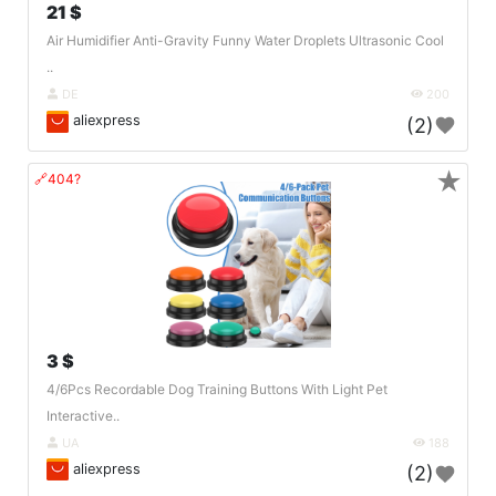
21 $
Air Humidifier Anti-Gravity Funny Water Droplets Ultrasonic Cool
..
DE
200
aliexpress
(2)
★
🔗404?
3 $
4/6Pcs Recordable Dog Training Buttons With Light Pet
Interactive..
UA
188
aliexpress
(2)