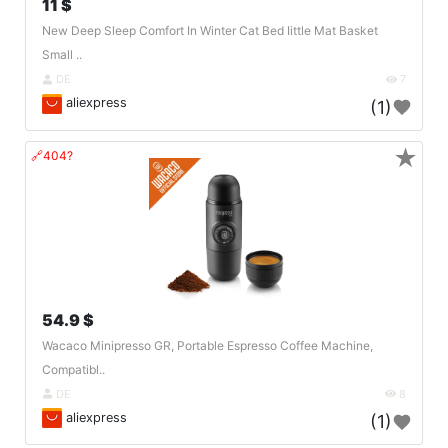
11 $
New Deep Sleep Comfort In Winter Cat Bed Iittle Mat Basket
Small ..
DE
7
aliexpress
(1)
★
🔗404?
54.9 $
Wacaco Minipresso GR, Portable Espresso Coffee Machine,
Compatibl..
DE
8
aliexpress
(1)