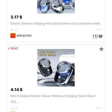
3.17 $
Electric Shaver charging mini pocket travel razor portable wirele..
DE
4
aliexpress
(1)
★
🔗404?
4.14 $
Mini Portable Electric Shaver Wireless Charging Travel Razor
1PC ..
DE
5