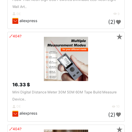
Wall Art..
DE
9
aliexpress
(2)
★
🔗404?
16.33 $
Mini Digital Distance Meter 30M 50M 60M Tape Build Measure
Device..
DE
10
aliexpress
(2)
★
🔗404?