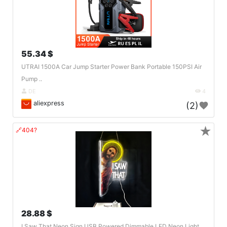
55.34 $
UTRAI 1500A Car Jump Starter Power Bank Portable 150PSI Air
Pump ..
DE
4
aliexpress
(2)
★
🔗404?
28.88 $
I Saw That Neon Sign USB Powered Dimmable LED Neon Light