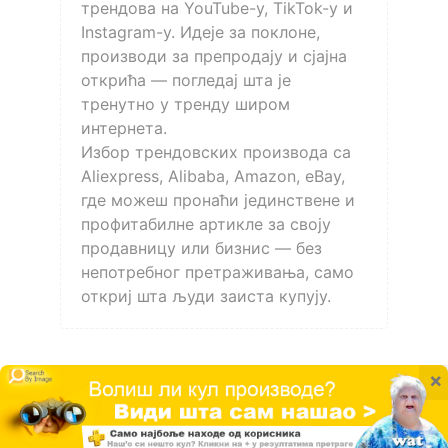
трендова на YouTube-у, TikTok-у и
Instagram-у. Идеје за поклоне,
производи за препродају и сјајна
открића — погледај шта је
тренутно у тренду широм
интернета.
Избор трендовских производа са
Aliexpress, Alibaba, Amazon, eBay,
где можеш пронаћи јединствене и
профитабилне артикле за своју
продавницу или бизнис — без
непотребног претраживања, само
откриј шта људи заиста купују.
×