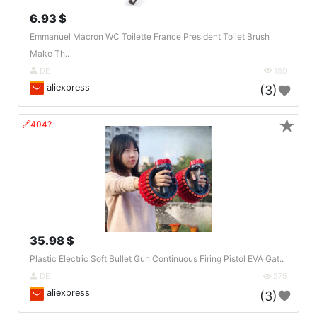
6.93 $
Emmanuel Macron WC Toilette France President Toilet Brush
Make Th..
DE
189
aliexpress
(3)
★
🔗404?
35.98 $
Plastic Electric Soft Bullet Gun Continuous Firing Pistol EVA Gat..
DE
275
aliexpress
(3)