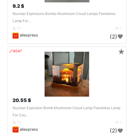
9.2 $
Nuclear Explosions Bombs Mushroom Cloud Lamps Flameless
Lamp For ..
DE
7
aliexpress
(2)
★
🔗404?
20.55 $
Nuclear Explosion Bomb Mushroom Cloud Lamp Flameless Lamp
For Cou..
DE
3
aliexpress
(2)