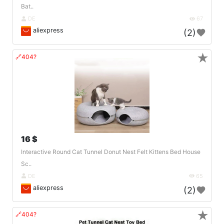
Bat..
DE
67
aliexpress
(2)
★
🔗404?
16 $
Interactive Round Cat Tunnel Donut Nest Felt Kittens Bed House
Sc..
DE
65
aliexpress
(2)
★
🔗404?