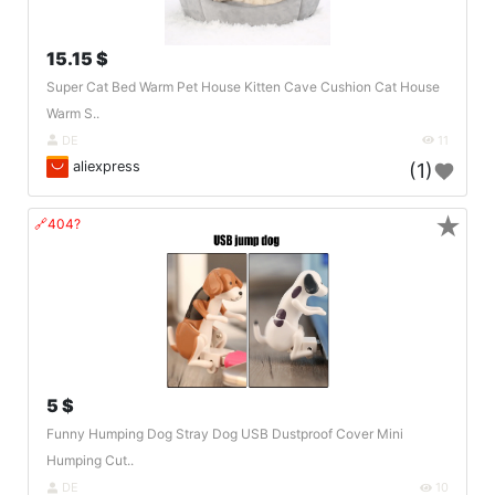
15.15 $
Super Cat Bed Warm Pet House Kitten Cave Cushion Cat House
Warm S..
DE
11
aliexpress
(1)
★
🔗404?
5 $
Funny Humping Dog Stray Dog USB Dustproof Cover Mini
Humping Cut..
DE
10