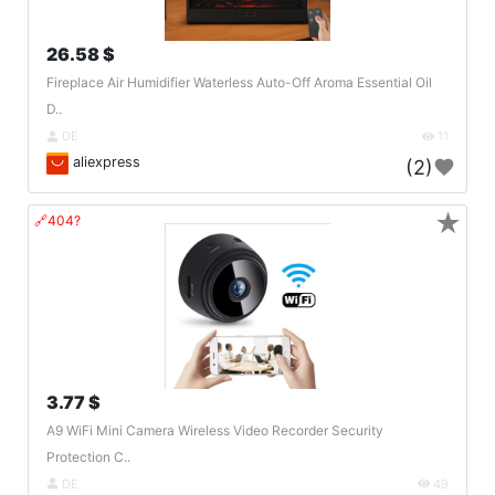
26.58 $
Fireplace Air Humidifier Waterless Auto-Off Aroma Essential Oil
D..
DE
11
aliexpress
(2)
★
🔗404?
3.77 $
A9 WiFi Mini Camera Wireless Video Recorder Security
Protection C..
DE
49