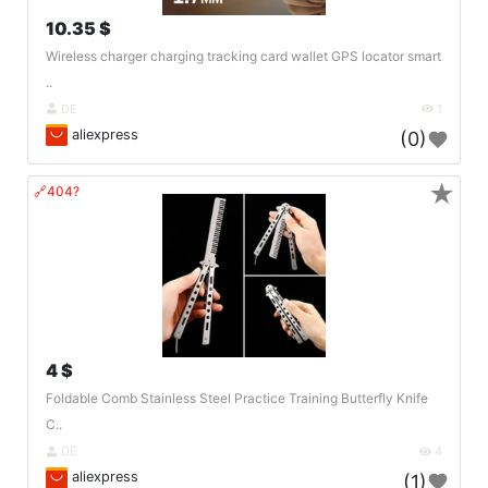
10.35 $
Wireless charger charging tracking card wallet GPS locator smart
..
DE
1
aliexpress
(0)
★
🔗404?
4 $
Foldable Comb Stainless Steel Practice Training Butterfly Knife
C..
DE
4
aliexpress
(1)