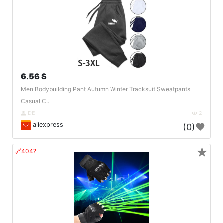
6.56 $
Men Bodybuilding Pant Autumn Winter Tracksuit Sweatpants
Casual C..
DE
2
aliexpress
(0)
★
🔗404?