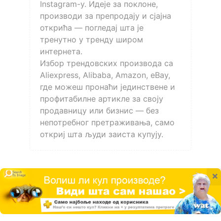
Instagram-у. Идеје за поклоне,
производи за препродају и сјајна
открића — погледај шта је
тренутно у тренду широм
интернета.
Избор трендовских производа са
Aliexpress, Alibaba, Amazon, eBay,
где можеш пронаћи јединствене и
профитабилне артикле за своју
продавницу или бизнис — без
непотребног претраживања, само
откриј шта људи заиста купују.
×