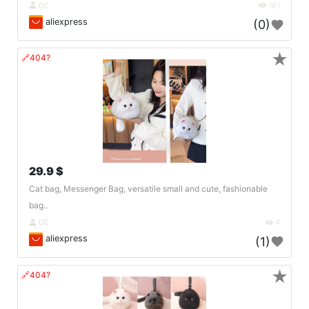
DE
161
aliexpress
(0)
★
🔗404?
29.9 $
Cat bag, Messenger Bag, versatile small and cute, fashionable
bag..
DE
4
aliexpress
(1)
★
🔗404?