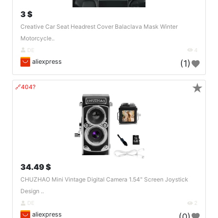
3 $
Creative Car Seat Headrest Cover Balaclava Mask Winter
Motorcycle..
DE
4
aliexpress
(1)
★
🔗404?
34.49 $
CHUZHAO Mini Vintage Digital Camera 1.54" Screen Joystick
Design ..
DE
2
aliexpress
(0)