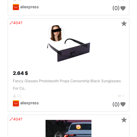
aliexpress
(0)
★
🔗404?
2.64 $
Fancy Glasses Photobooth Props Censorship Black Sunglasses
For Co..
DE
4
aliexpress
(0)
★
🔗404?