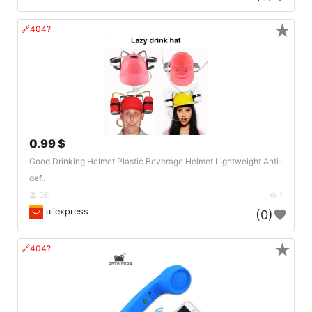
★
🔗404?
0.99 $
Good Drinking Helmet Plastic Beverage Helmet Lightweight Anti-
def..
DE
1
aliexpress
(0)
★
🔗404?