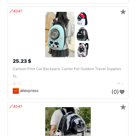
★
🔗404?
25.23 $
Cartoon Print Cat Backpack Carrier Pet Outdoor Travel Supplies
fo..
DE
3
aliexpress
(0)
★
🔗404?