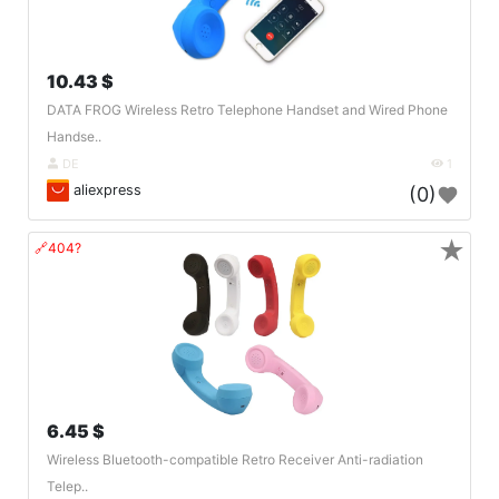
10.43 $
DATA FROG Wireless Retro Telephone Handset and Wired Phone
Handse..
DE
1
aliexpress
(0)
★
🔗404?
6.45 $
Wireless Bluetooth-compatible Retro Receiver Anti-radiation
Telep..