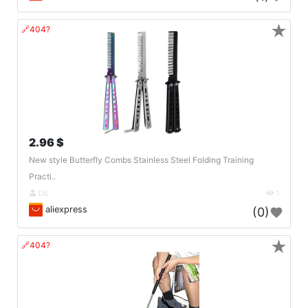
★
🔗404?
2.96 $
New style Butterfly Combs Stainless Steel Folding Training
Practi..
DE
1
aliexpress
(0)
★
🔗404?