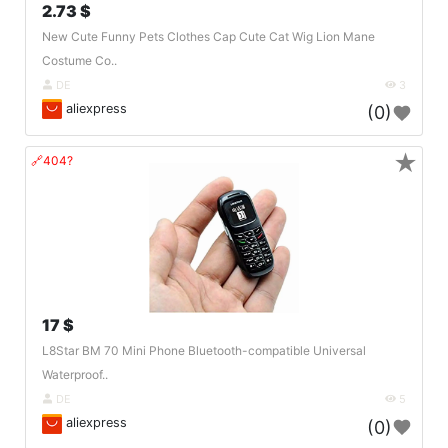
2.73 $
New Cute Funny Pets Clothes Cap Cute Cat Wig Lion Mane
Costume Co..
DE
3
aliexpress
(0)
★
🔗404?
17 $
L8Star BM 70 Mini Phone Bluetooth-compatible Universal
Waterproof..
DE
5
aliexpress
(0)