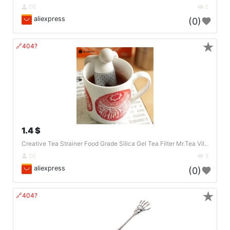
DE
2
aliexpress
(0)
★
🔗404?
1.4 $
Creative Tea Strainer Food Grade Silica Gel Tea Filter Mr.Tea Vil..
DE
3
aliexpress
(0)
★
🔗404?