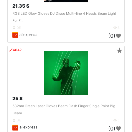
21.35 $
RGB LED Glow Gloves DJ Disco Multi-line 4 Heads Beam Light
For Fi..
DE
3
aliexpress
(0)
★
🔗404?
25 $
532nm Green Laser Gloves Beam Flash Finger Single Point Big
Beam ..
DE
5
aliexpress
(0)