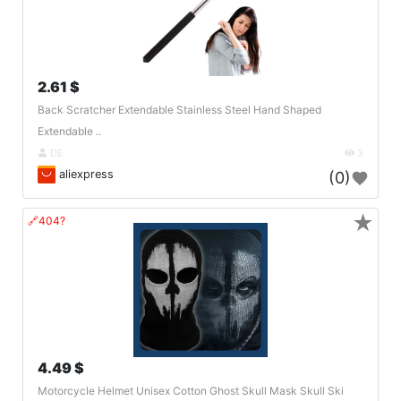
2.61 $
Back Scratcher Extendable Stainless Steel Hand Shaped
Extendable ..
DE
3
aliexpress
(0)
★
🔗404?
4.49 $
Motorcycle Helmet Unisex Cotton Ghost Skull Mask Skull Ski