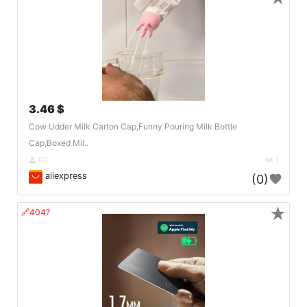
3.46 $
Cow Udder Milk Carton Cap,Funny Pouring Milk Bottle
Cap,Boxed Mil..
DE
1
aliexpress
(0)
★
🔗404?