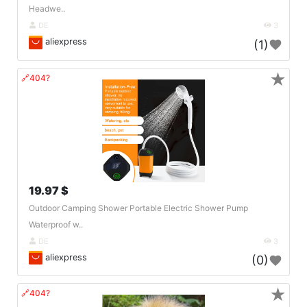
Headwe..
DE
3
aliexpress
(1)
★
🔗404?
19.97 $
Outdoor Camping Shower Portable Electric Shower Pump
Waterproof w..
DE
3
aliexpress
(0)
★
🔗404?