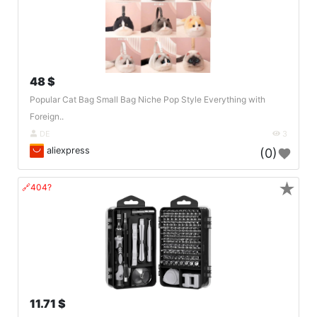
48 $
Popular Cat Bag Small Bag Niche Pop Style Everything with
Foreign..
DE
3
aliexpress
(0)
★
🔗404?
11.71 $