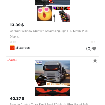
13.39 $
Car Rear window Creative Advertising Sign LED Matrix Pixel
Displa..
DE
1
aliexpress
(0)
★
🔗404?
40.37 $
Remote Control Truck Devil Eye LED Matrix Pixel Panel Soft