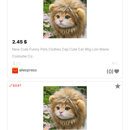
2.45 $
New Cute Funny Pets Clothes Cap Cute Cat Wig Lion Mane
Costume Co..
DE
5
aliexpress
(0)
★
🔗404?