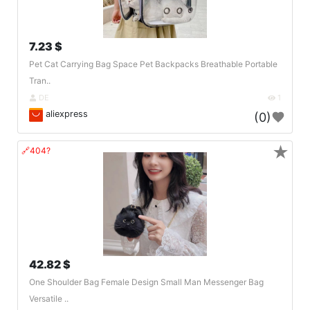
7.23 $
Pet Cat Carrying Bag Space Pet Backpacks Breathable Portable
Tran..
DE
1
aliexpress
(0)
★
🔗404?
42.82 $
One Shoulder Bag Female Design Small Man Messenger Bag
Versatile ..