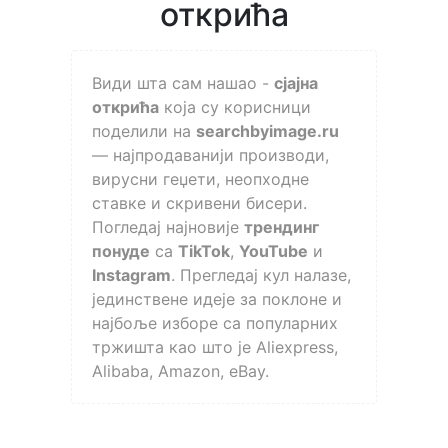
открића
Види шта сам нашао -
сјајна
открића
која су корисници
поделили на
searchbyimage.ru
— најпродаванији производи,
вирусни геџети, неопходне
ставке и скривени бисери.
Погледај најновије
трендинг
понуде
са
TikTok
,
YouTube
и
Instagram
. Прегледај кул налазе,
јединствене идеје за поклоне и
најбоље изборе са популарних
тржишта као што је Aliexpress,
Alibaba, Amazon, eBay.