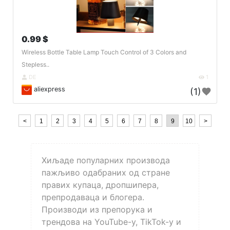
0.99 $
Wireless Bottle Table Lamp Touch Control of 3 Colors and
Stepless..
DE
1
aliexpress
(1)
<
1
2
3
4
5
6
7
8
9
10
>
Хиљаде популарних производа
пажљиво одабраних од стране
правих купаца, дропшипера,
препродаваца и блогера.
Производи из препорука и
трендова на YouTube-у, TikTok-у и