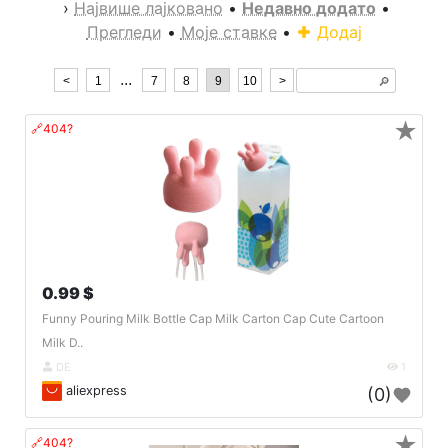
›
Највише лајковано
•
Недавно додато
•
Прегледи
•
Моје ставке
•
Додај
...
<
1
7
8
9
10
>
🔎︎
★
🔗404?
0.99 $
Funny Pouring Milk Bottle Cap Milk Carton Cap Cute Cartoon
Milk D..
DE
1
aliexpress
(0)
★
🔗404?