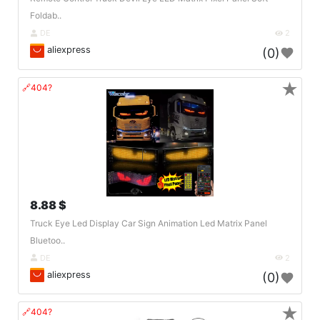
Foldab..
DE
2
aliexpress
(0)
★
🔗404?
8.88 $
Truck Eye Led Display Car Sign Animation Led Matrix Panel
Bluetoo..
DE
2
aliexpress
(0)
★
🔗404?