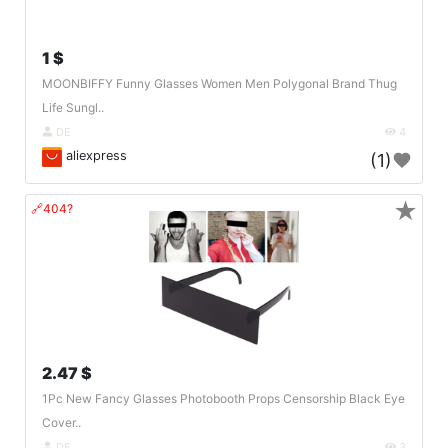
1 $
MOONBIFFY Funny Glasses Women Men Polygonal Brand Thug
Life Sungl..
DE
4
aliexpress
(1)
★
🔗404?
2.47 $
1Pc New Fancy Glasses Photobooth Props Censorship Black Eye
Cover..
DE
3