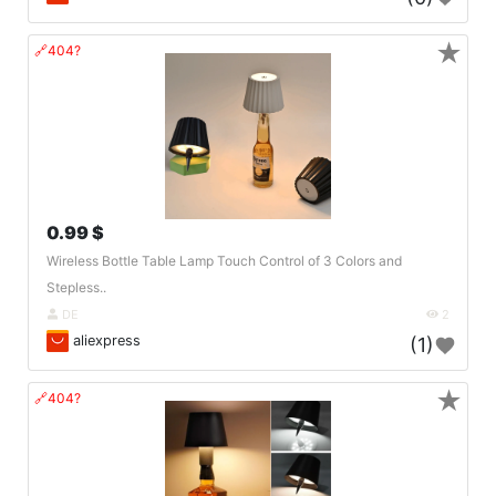
★
🔗404?
0.99 $
Wireless Bottle Table Lamp Touch Control of 3 Colors and
Stepless..
DE
2
aliexpress
(1)
★
🔗404?