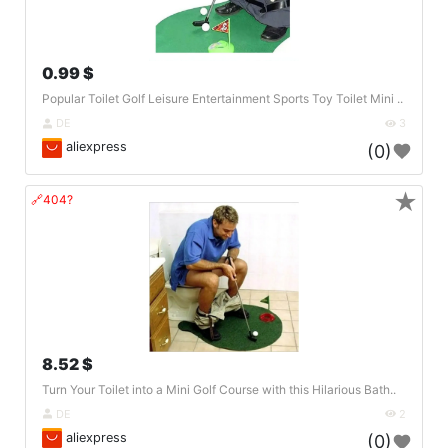
0.99 $
Popular Toilet Golf Leisure Entertainment Sports Toy Toilet Mini ..
DE
3
aliexpress
(0)
★
🔗404?
8.52 $
Turn Your Toilet into a Mini Golf Course with this Hilarious Bath..
DE
2
aliexpress
(0)