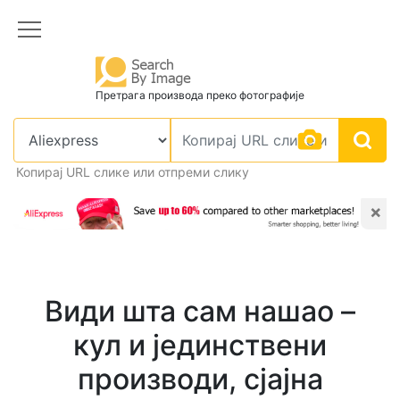
Претрага производа преко фотографије
Копирај URL слике или отпреми слику
×
Види шта сам нашао –
кул и јединствени
производи, сјајна