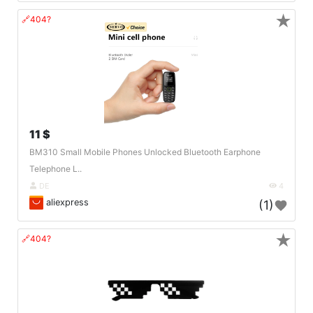
★
🔗404?
11 $
BM310 Small Mobile Phones Unlocked Bluetooth Earphone
Telephone L..
DE
4
aliexpress
(1)
★
🔗404?