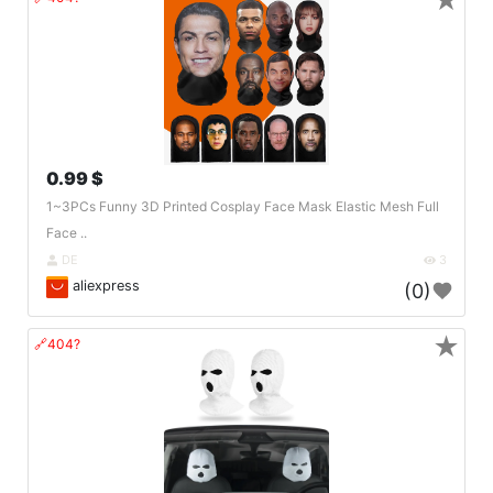
★
0.99 $
1~3PCs Funny 3D Printed Cosplay Face Mask Elastic Mesh Full
Face ..
DE
3
aliexpress
(0)
★
🔗404?