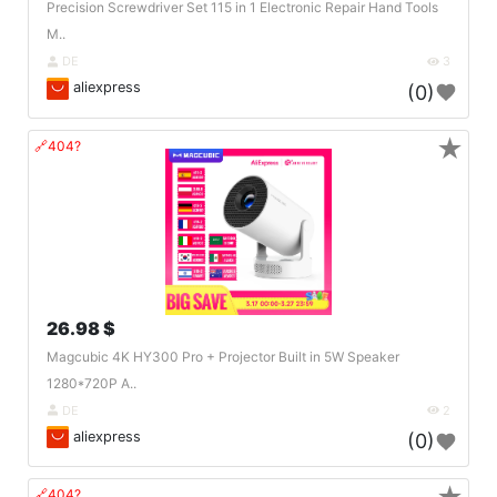
Precision Screwdriver Set 115 in 1 Electronic Repair Hand Tools
M..
DE
3
aliexpress
(0)
★
🔗404?
26.98 $
Magcubic 4K HY300 Pro + Projector Built in 5W Speaker
1280*720P A..
DE
2
aliexpress
(0)
🔗404?