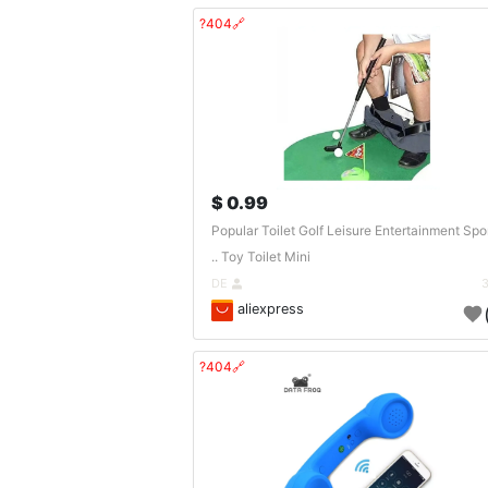
🔗404?
0.99 $
Popular Toilet Golf Leisure Entertainment Spo
Toy Toilet Mini ..
DE
aliexpress
🔗404?