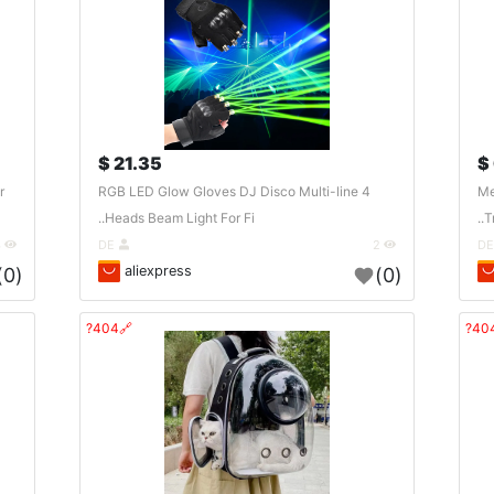
21.35 $
r
RGB LED Glow Gloves DJ Disco Multi-line 4
Me
Heads Beam Light For Fi..
T
4
DE
2
aliexpress
(0)
(0)
🔗404?