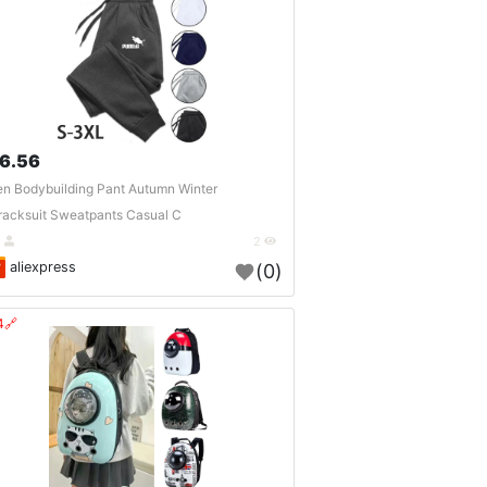
6.56 $
n Bodybuilding Pant Autumn Winter
racksuit Sweatpants Casual C..
DE
2
aliexpress
(0)
🔗404?