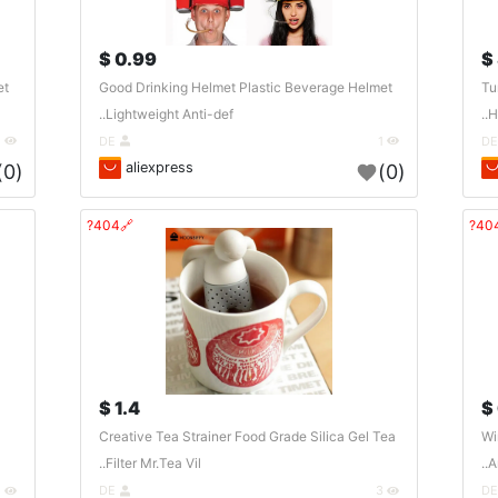
0.99 $
et
Good Drinking Helmet Plastic Beverage Helmet
Tu
Lightweight Anti-def..
H
1
DE
1
aliexpress
(0)
(0)
🔗404?
1.4 $
Creative Tea Strainer Food Grade Silica Gel Tea
Wi
Filter Mr.Tea Vil..
A
2
DE
3