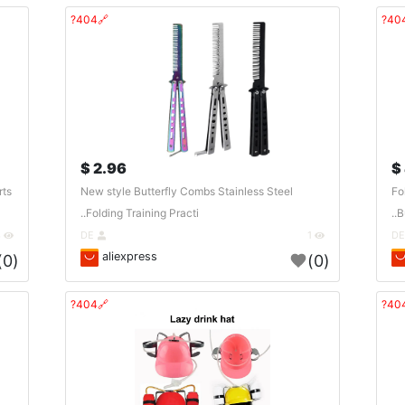
🔗404?
2.96 $
rts
New style Butterfly Combs Stainless Steel
Fo
Folding Training Practi..
B
3
DE
1
aliexpress
(0)
(0)
🔗404?