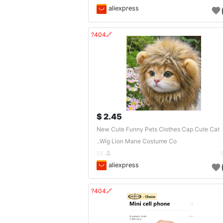
aliexpress
🔗404?
2.45 $
New Cute Funny Pets Clothes Cap Cute Cat
Wig Lion Mane Costume Co..
DE
aliexpress
🔗404?