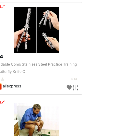
🔗404?
4 $
ldable Comb Stainless Steel Practice Training
utterfly Knife C..
DE
4
aliexpress
(1)
🔗404?