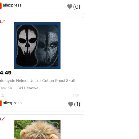
aliexpress
(0)
🔗404?
4.49 $
torcycle Helmet Unisex Cotton Ghost Skull
ask Skull Ski Headwe..
DE
3
aliexpress
(1)
🔗404?