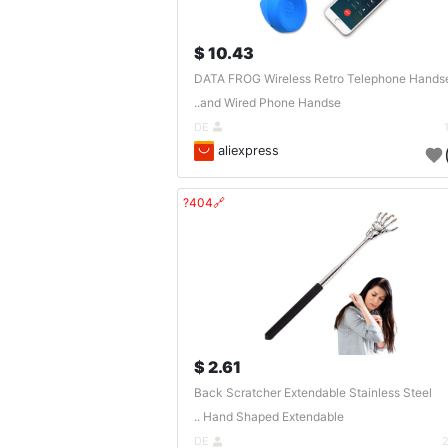
10.43 $
DATA FROG Wireless Retro Telephone Hands
and Wired Phone Handse..
DE
aliexpress
🔗404?
2.61 $
Back Scratcher Extendable Stainless Steel
Hand Shaped Extendable ..
DE