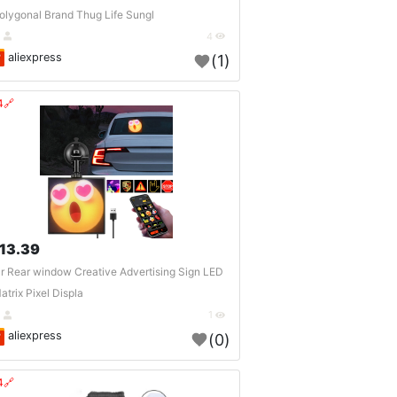
olygonal Brand Thug Life Sungl..
DE
4
aliexpress
(1)
🔗404?
13.39 $
r Rear window Creative Advertising Sign LED
atrix Pixel Displa..
DE
1
aliexpress
(0)
🔗404?