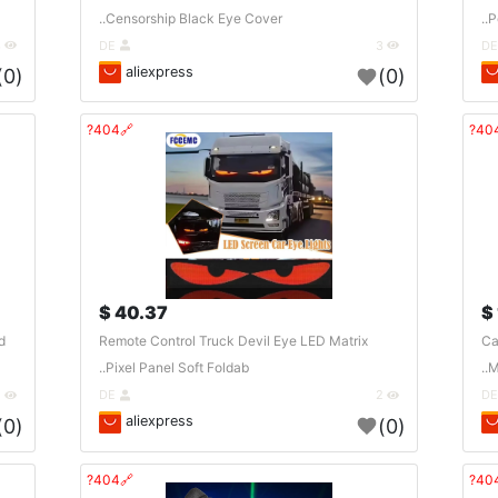
Censorship Black Eye Cover..
P
3
DE
3
aliexpress
(0)
(0)
🔗404?
40.37 $
d
Remote Control Truck Devil Eye LED Matrix
Ca
Pixel Panel Soft Foldab..
M
2
DE
2
aliexpress
(0)
(0)
🔗404?