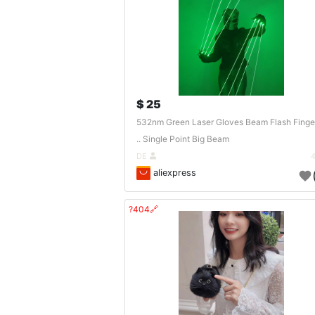
25 $
532nm Green Laser Gloves Beam Flash Finge
Single Point Big Beam ..
DE
aliexpress
🔗404?