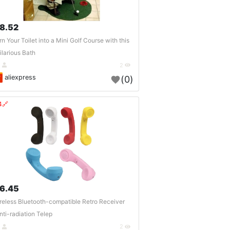
8.52 $
rn Your Toilet into a Mini Golf Course with this
ilarious Bath..
DE
2
aliexpress
(0)
🔗404?
6.45 $
reless Bluetooth-compatible Retro Receiver
nti-radiation Telep..
DE
2