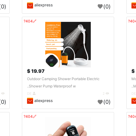
aliexpress
(0)
(0)
🔗404?
19.97 $
Outdoor Camping Shower Portable Electric
Mo
Shower Pump Waterproof w..
M
5
DE
2
aliexpress
(0)
(0)
🔗404?