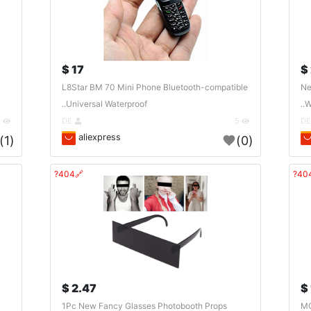
17 $
L8Star BM 70 Mini Phone Bluetooth-compatible
Ne
Universal Waterproof..
W
4
DE
5
aliexpress
(1)
(0)
🔗404?
2.47 $
1Pc New Fancy Glasses Photobooth Props
MO