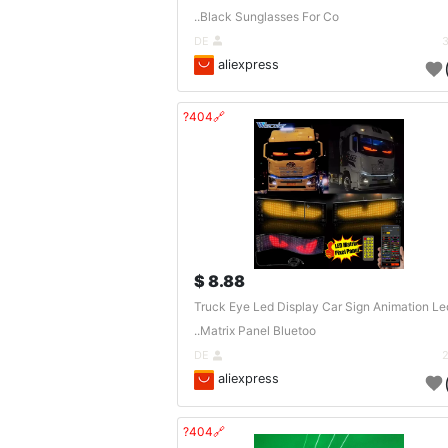
Black Sunglasses For Co..
DE
aliexpress
🔗404?
8.88 $
Truck Eye Led Display Car Sign Animation Le
Matrix Panel Bluetoo..
DE
aliexpress
🔗404?