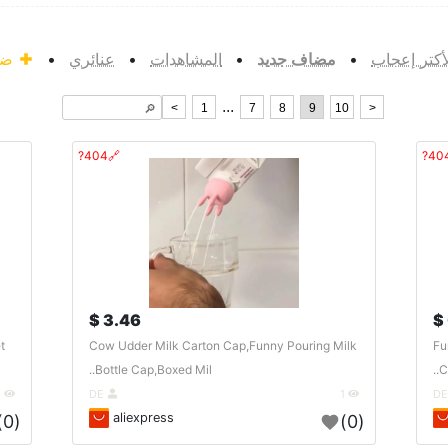
لأكتر إعجاب
•
مضاف جديد
•
المشاهدات
•
عنائري
•
ضي
...
<
1
7
8
9
10
>
🔎︎
🔗404?
3.46 $
t
Cow Udder Milk Carton Cap,Funny Pouring Milk
Fu
Bottle Cap,Boxed Mil..
C
1
DE
1
aliexpress
(0)
(0)