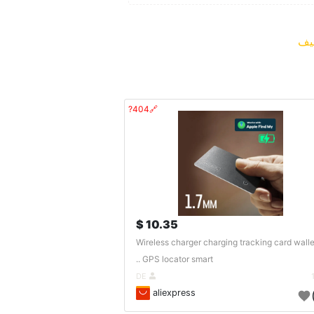
ف
🔗404?
10.35 $
Wireless charger charging tracking card walle
GPS locator smart ..
DE
aliexpress