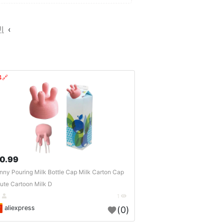
›
ا
🔗404?
0.99 $
nny Pouring Milk Bottle Cap Milk Carton Cap
ute Cartoon Milk D..
DE
1
aliexpress
(0)