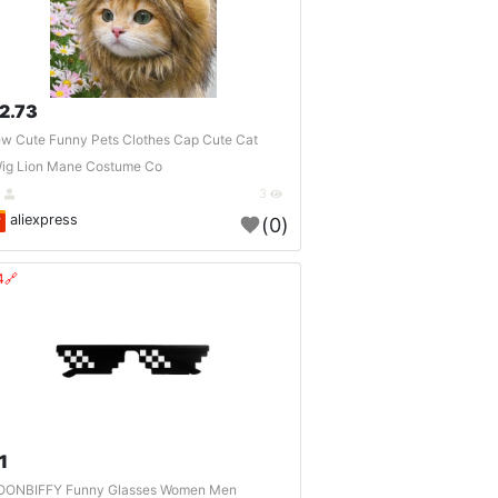
2.73 $
w Cute Funny Pets Clothes Cap Cute Cat
ig Lion Mane Costume Co..
DE
3
aliexpress
(0)
🔗404?
1 $
ONBIFFY Funny Glasses Women Men