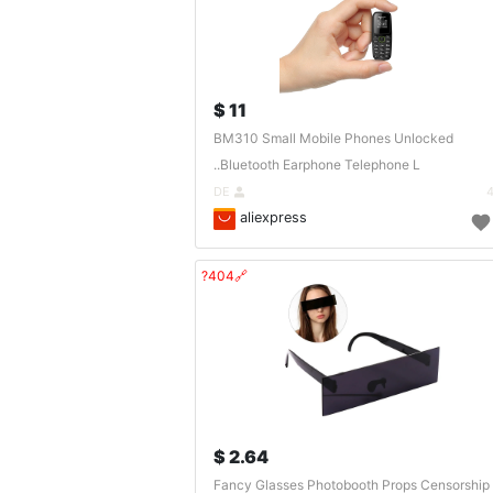
11 $
BM310 Small Mobile Phones Unlocked
Bluetooth Earphone Telephone L..
DE
aliexpress
🔗404?
2.64 $
Fancy Glasses Photobooth Props Censorship