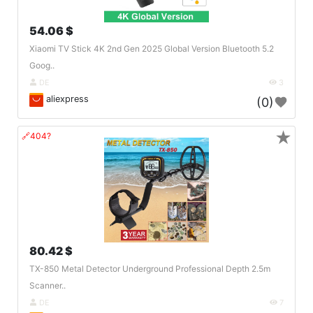
54.06 $
Xiaomi TV Stick 4K 2nd Gen 2025 Global Version Bluetooth 5.2
Goog..
DE
3
aliexpress
(0)
★
🔗404?
80.42 $
TX-850 Metal Detector Underground Professional Depth 2.5m
Scanner..
DE
7