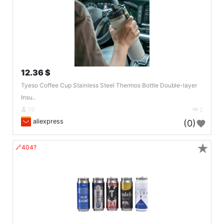
12.36 $
Tyeso Coffee Cup Stainless Steel Thermos Bottle Double-layer
Insu..
DE
2
aliexpress
(0)
★
🔗404?