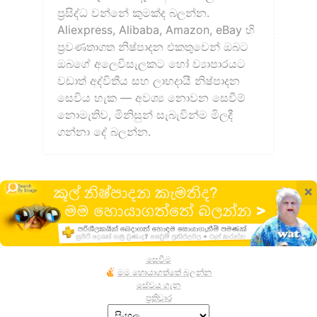
ප්‍රසිද්ධ වන්නේ කුමක්ද බලන්න.
Aliexpress, Alibaba, Amazon, eBay හි
ප්‍රවණතාගත නිෂ්පාදන එකතුවෙන් ඔබට
ඔබගේ අලෙවිසැලකට හෝ ව්‍යාපාරයට
වඩාත් අද්විතීය සහ ලාභදායී නිෂ්පාදන
සෙවිය හැක — අවශ්‍ය නොවන සෙවීම්
නොමැතිව, මිනිසුන් සැබැවින්ම මිලදී
ගන්නා දේ බලන්න.
×
සෙවීම
මම හොයාගත්තේ බලන්න
සේවය ගැන
ප්‍රතිචාර