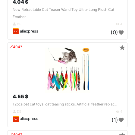
4.04 $
New Retractable Cat Teaser Wand Toy Ultra-Long Plush Cat
Feather ..
DE
4
aliexpress
(0)
★
🔗404?
4.55 $
12pcs pet cat toys, cat teasing sticks, Artificial feather replac..
DE
4
aliexpress
(1)
🔗404?