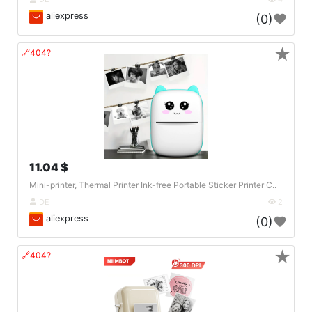
aliexpress
(0)
★
🔗404?
11.04 $
Mini-printer, Thermal Printer Ink-free Portable Sticker Printer C..
DE
2
aliexpress
(0)
★
🔗404?