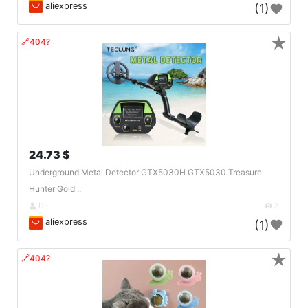
aliexpress
(1)
★
🔗404?
24.73 $
Underground Metal Detector GTX5030H GTX5030 Treasure
Hunter Gold ..
DE
3
aliexpress
(1)
★
🔗404?