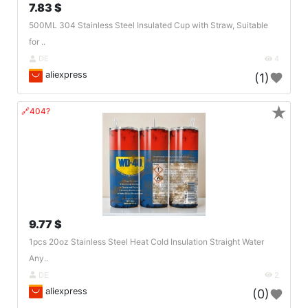
7.83 $
500ML 304 Stainless Steel Insulated Cup with Straw, Suitable
for ..
DE
4
aliexpress
(1)
★
🔗404?
9.77 $
1pcs 20oz Stainless Steel Heat Cold Insulation Straight Water
Any..
DE
2
aliexpress
(0)