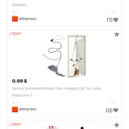
Simulate..
DE
4
aliexpress
(1)
★
🔗404?
0.99 $
Various Simulated Animals Door Hanging Cat Toy Jump
Interactive T..
DE
3
aliexpress
(0)
★
🔗404?