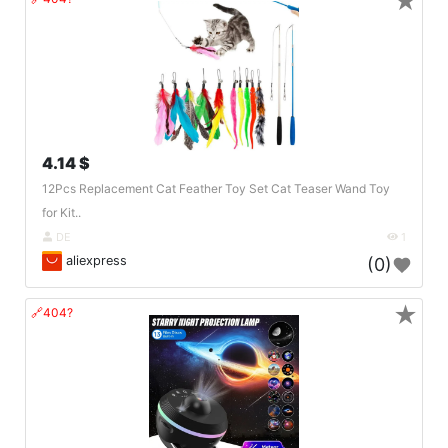
★
4.14 $
12Pcs Replacement Cat Feather Toy Set Cat Teaser Wand Toy
for Kit..
DE
1
aliexpress
(0)
★
🔗404?