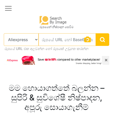
රූපයෙන් නිෂ්පාදන සෙවීම
රූපයේ URL එක අලවන්න හෝ රූපයක් උඩුගත කරන්න
×
මම හොයාගත්තේ බලන්න –
සුපිරි & සුවිශේෂී නිෂ්පාදන,
අපූරු සොයාගැනීම්