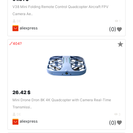
V38 Mini Folding Remote Control Quadcopter Aircraft FPV
Camera Ae..
DE
1
aliexpress
(0)
★
🔗404?
26.42 $
Mini Drone Dron 8K 4K Quadcopter with Camera Real-Time
Transmissi..
DE
3
aliexpress
(0)