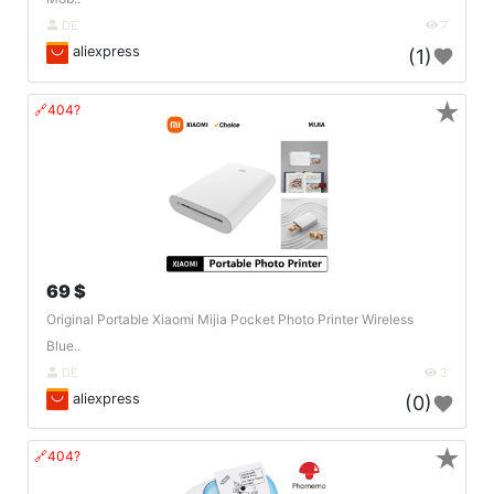
DE
7
aliexpress
(1)
★
🔗404?
69 $
Original Portable Xiaomi Mijia Pocket Photo Printer Wireless
Blue..
DE
3
aliexpress
(0)
★
🔗404?