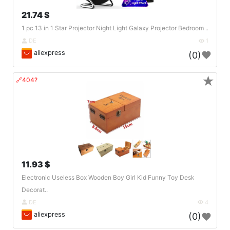
21.74 $
1 pc 13 in 1 Star Projector Night Light Galaxy Projector Bedroom ..
DE
1
aliexpress
(0)
★
🔗404?
11.93 $
Electronic Useless Box Wooden Boy Girl Kid Funny Toy Desk
Decorat..
DE
4
aliexpress
(0)