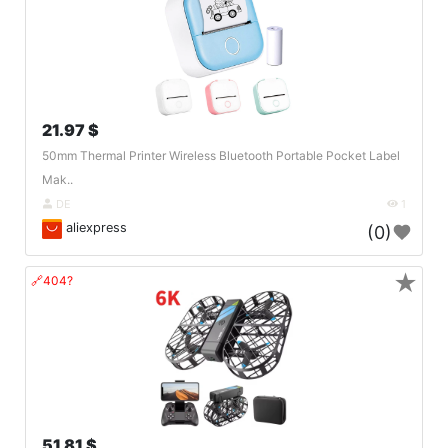
21.97 $
50mm Thermal Printer Wireless Bluetooth Portable Pocket Label
Mak..
DE
1
aliexpress
(0)
★
🔗404?
51.81 $