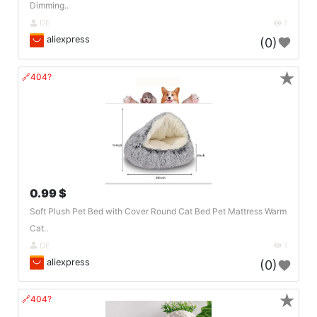
Dimming..
DE
1
aliexpress
(0)
★
🔗404?
0.99 $
Soft Plush Pet Bed with Cover Round Cat Bed Pet Mattress Warm
Cat..
DE
1
aliexpress
(0)
★
🔗404?