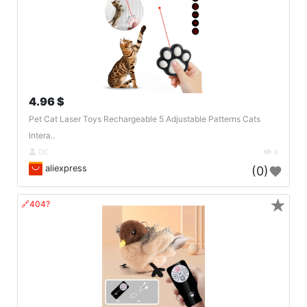
4.96 $
Pet Cat Laser Toys Rechargeable 5 Adjustable Patterns Cats
Intera..
DE
4
aliexpress
(0)
★
🔗404?