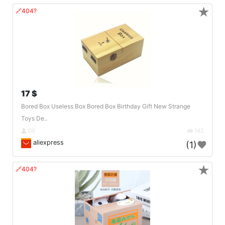
★
🔗404?
17 $
Bored Box Useless Box Bored Box Birthday Gift New Strange
Toys De..
DE
142
aliexpress
(1)
★
🔗404?