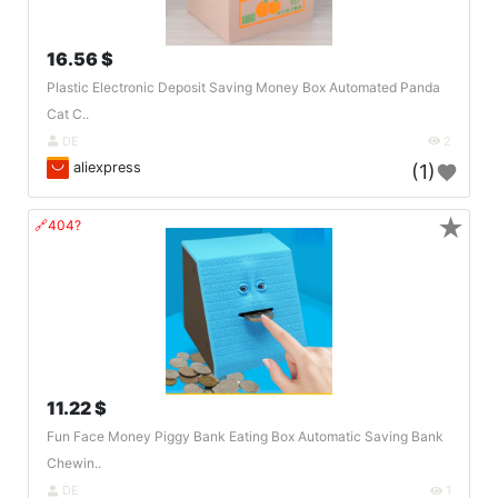
16.56 $
Plastic Electronic Deposit Saving Money Box Automated Panda
Cat C..
DE
2
aliexpress
(1)
★
🔗404?
11.22 $
Fun Face Money Piggy Bank Eating Box Automatic Saving Bank
Chewin..
DE
1