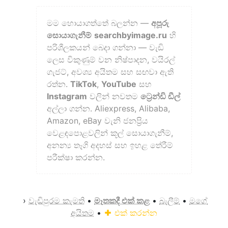
මම හොයාගත්තේ බලන්න —
අපූරු
සොයාගැනීම්
searchbyimage.ru
හි
පරිශීලකයන් බෙදා ගන්නා — වැඩි
ලෙස විකුණුම් වන නිෂ්පාදන, වයිරල්
ගැජට්, අවශ්‍ය අයිතම සහ සඟවා ඇති
රත්න.
TikTok
,
YouTube
සහ
Instagram
වලින් නවතම
ට්‍රෙන්ඩි ඩීල්
අල්ලා ගන්න. Aliexpress, Alibaba,
Amazon, eBay වැනි ජනප්‍රිය
වෙළඳපොළවලින් කූල් සොයාගැනීම්,
අනන්‍ය තෑගි අදහස් සහ ඉහළ තේරීම්
පරීක්ෂා කරන්න.
›
වැඩිපුරම කැමති
•
මෑතකදී එක් කළ
•
බැලීම්
•
මගේ
අයිතම
•
එක් කරන්න