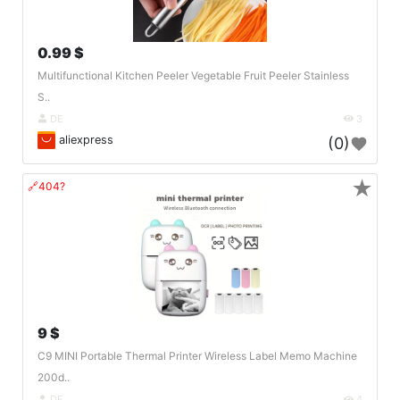
0.99 $
Multifunctional Kitchen Peeler Vegetable Fruit Peeler Stainless
S..
DE
3
aliexpress
(0)
★
🔗404?
9 $
C9 MINI Portable Thermal Printer Wireless Label Memo Machine
200d..
DE
4