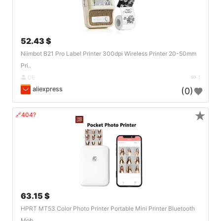
52.43 $
Niimbot B21 Pro Label Printer 300dpi Wireless Printer 20-50mm
Pri..
DE
1
aliexpress
(0)
★
🔗404?
63.15 $
HPRT MT53 Color Photo Printer Portable Mini Printer Bluetooth
Mob..