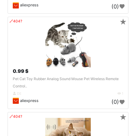
aliexpress
(0)
★
🔗404?
0.99 $
Pet Cat Toy Rubber Analog Sound Mouse Pet Wireless Remote
Control..
DE
1
aliexpress
(0)
★
🔗404?