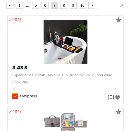
...
<
1
5
6
7
8
9
10
>
🔎︎
★
🔗404?
3.43 $
Expandable Bathtub Tray Spa Tub Organizer Rack Food Wine
Book Pho..
DE
1
aliexpress
(0)
★
🔗404?