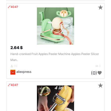
★
🔗404?
2.64 $
Hand-cranked Fruit Apples Peeler Machine Apples Peeler Slicer
Man..
DE
3
aliexpress
(0)
★
🔗404?