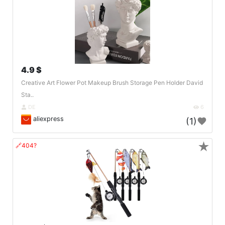
4.9 $
Creative Art Flower Pot Makeup Brush Storage Pen Holder David
Sta..
DE
6
aliexpress
(1)
★
🔗404?