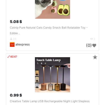
5.08 $
Catnip Pure Natural Cats Candy Snack Ball Rotatable Toy -
Edible ..
DE
3
aliexpress
(0)
★
🔗404?
0.99 $
Creative Table Lamp USB Rechargeable Night Light Stepless