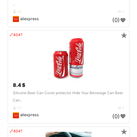
..
DE
2
aliexpress
(0)
★
🔗404?
8.4 $
Silicone Beer Can Cover protector Hide Your Beverage Can Beer
Can..
DE
4
aliexpress
(0)
★
🔗404?