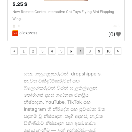
5.25 $
New Remote Control Interactive Cat Toys Flying Bird Flapping
Wing..
DE
3
aliexpress
(0)
<
1
2
3
4
5
6
7
8
9
10
>
සත්‍ය ගනුදෙනුකරුවන්, dropshippers,
නැවත විකිණුම්කරුවන් සහ
බ්ලොග්කරුවන් විසින් සැලකිල්ලෙන්
තෝරාගත් දහස් ගණනක ජනප්‍රිය
නිෂ්පාදන. YouTube, TikTok සහ
Instagram හි නිර්දේශ සහ ප්‍රවණතා මත
පදනම් වූ නිෂ්පාදන. තෑගි අදහස්, නැවත
විකිණීමට නිෂ්පාදන සහ අසම්භාව්‍ය
සොයාගැනීම් — දැන් අන්තර්ජාලයේ