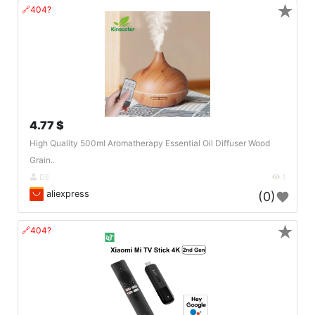
★
🔗404?
4.77 $
High Quality 500ml Aromatherapy Essential Oil Diffuser Wood
Grain..
DE
1
aliexpress
(0)
★
🔗404?