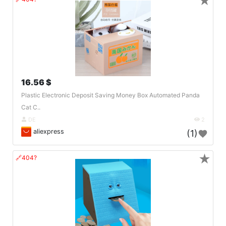
★
16.56 $
Plastic Electronic Deposit Saving Money Box Automated Panda
Cat C..
DE
2
aliexpress
(1)
★
🔗404?