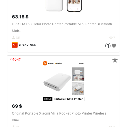
63.15 $
HPRT MT53 Color Photo Printer Portable Mini Printer Bluetooth
Mob..
DE
7
aliexpress
(1)
★
🔗404?
69 $
Original Portable Xiaomi Mijia Pocket Photo Printer Wireless
Blue..
DE
3