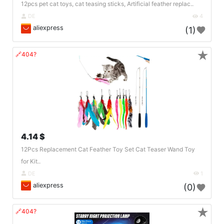
12pcs pet cat toys, cat teasing sticks, Artificial feather replac..
DE
4
aliexpress
(1)
★
🔗404?
4.14 $
12Pcs Replacement Cat Feather Toy Set Cat Teaser Wand Toy
for Kit..
DE
1
aliexpress
(0)
★
🔗404?