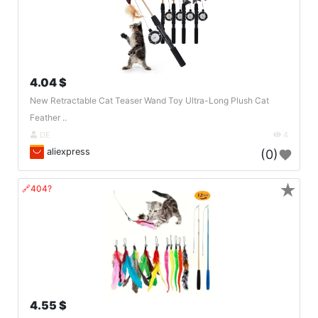
4.04 $
New Retractable Cat Teaser Wand Toy Ultra-Long Plush Cat
Feather ..
DE
4
aliexpress
(0)
★
🔗404?
4.55 $