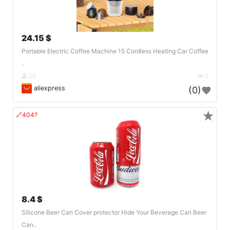
24.15 $
Portable Electric Coffee Machine 15 Cordless Heating Car Coffee
..
DE
2
aliexpress
(0)
★
🔗404?
8.4 $
Silicone Beer Can Cover protector Hide Your Beverage Can Beer
Can..