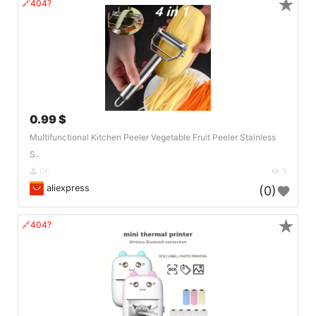
★
🔗404?
0.99 $
Multifunctional Kitchen Peeler Vegetable Fruit Peeler Stainless
S..
DE
3
aliexpress
(0)
★
🔗404?