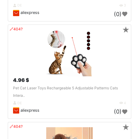
DE
3
aliexpress
(0)
★
🔗404?
4.96 $
Pet Cat Laser Toys Rechargeable 5 Adjustable Patterns Cats
Intera..
DE
4
aliexpress
(0)
★
🔗404?