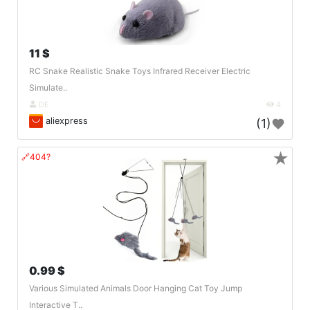
11 $
RC Snake Realistic Snake Toys Infrared Receiver Electric
Simulate..
DE
4
aliexpress
(1)
★
🔗404?
0.99 $
Various Simulated Animals Door Hanging Cat Toy Jump
Interactive T..