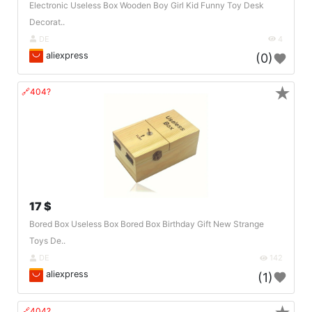
Electronic Useless Box Wooden Boy Girl Kid Funny Toy Desk
Decorat..
DE
4
aliexpress
(0)
★
🔗404?
17 $
Bored Box Useless Box Bored Box Birthday Gift New Strange
Toys De..
DE
142
aliexpress
(1)
🔗404?