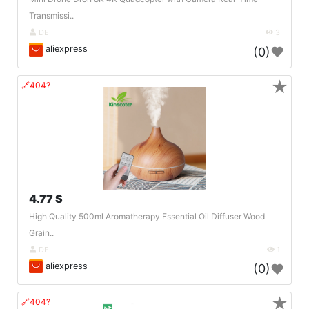
Transmissi..
DE
3
aliexpress
(0)
★
🔗404?
4.77 $
High Quality 500ml Aromatherapy Essential Oil Diffuser Wood
Grain..
DE
1
aliexpress
(0)
★
🔗404?