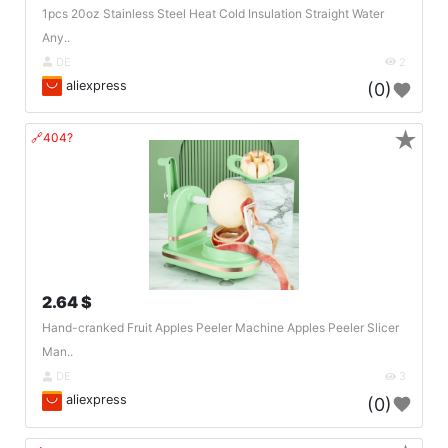
1pcs 20oz Stainless Steel Heat Cold Insulation Straight Water
Any..
DE
2
aliexpress
(0)
★
🔗404?
2.64 $
Hand-cranked Fruit Apples Peeler Machine Apples Peeler Slicer
Man..
DE
3
aliexpress
(0)