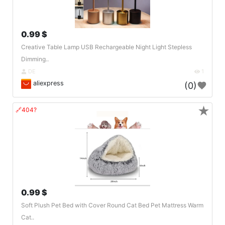
0.99 $
Creative Table Lamp USB Rechargeable Night Light Stepless
Dimming..
DE
1
aliexpress
(0)
★
🔗404?
0.99 $
Soft Plush Pet Bed with Cover Round Cat Bed Pet Mattress Warm
Cat..