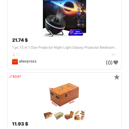
21.74 $
1 pc 13 in 1 Star Projector Night Light Galaxy Projector Bedroom ..
DE
1
aliexpress
(0)
★
🔗404?
11.93 $