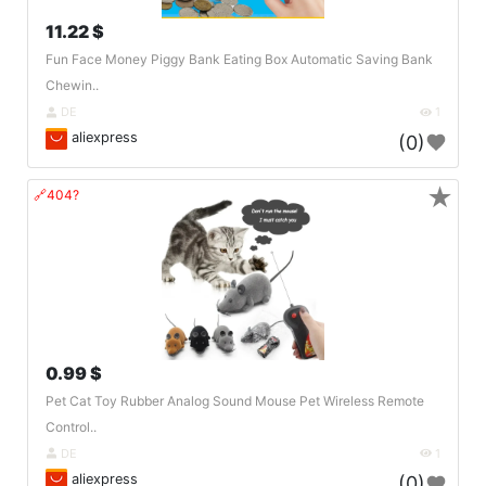
11.22 $
Fun Face Money Piggy Bank Eating Box Automatic Saving Bank
Chewin..
DE
1
aliexpress
(0)
★
🔗404?
0.99 $
Pet Cat Toy Rubber Analog Sound Mouse Pet Wireless Remote
Control..
DE
1
aliexpress
(0)