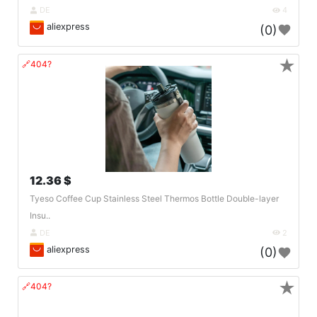
DE
4
aliexpress
(0)
★
🔗404?
12.36 $
Tyeso Coffee Cup Stainless Steel Thermos Bottle Double-layer
Insu..
DE
2
aliexpress
(0)
★
🔗404?