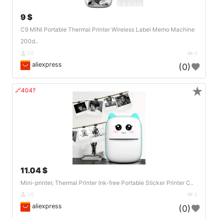
9 $
C9 MINI Portable Thermal Printer Wireless Label Memo Machine
200d..
DE
4
aliexpress
(0)
★
🔗404?
11.04 $
Mini-printer, Thermal Printer Ink-free Portable Sticker Printer C..
DE
2
aliexpress
(0)