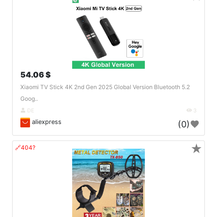
54.06 $
Xiaomi TV Stick 4K 2nd Gen 2025 Global Version Bluetooth 5.2
Goog..
DE
3
aliexpress
(0)
★
🔗404?