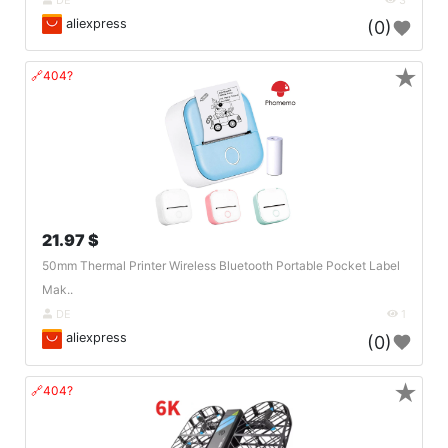
aliexpress
(0)
★
🔗404?
21.97 $
50mm Thermal Printer Wireless Bluetooth Portable Pocket Label
Mak..
DE
1
aliexpress
(0)
★
🔗404?