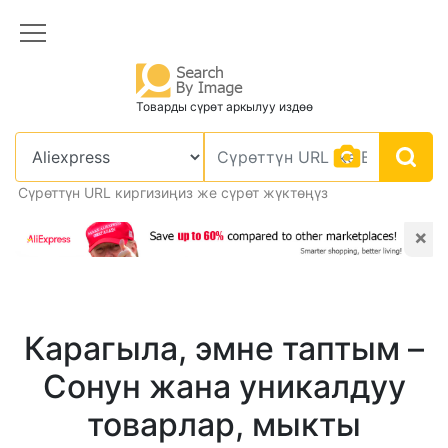
Товарды сүрөт аркылуу издөө
Сүрөттүн URL киргизиңиз же сүрөт жүктөңүз
×
Карагыла, эмне таптым –
Сонун жана уникалдуу
товарлар, мыкты