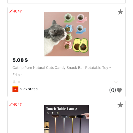
★
🔗404?
5.08 $
Catnip Pure Natural Cats Candy Snack Ball Rotatable Toy -
Edible ..
DE
3
aliexpress
(0)
★
🔗404?