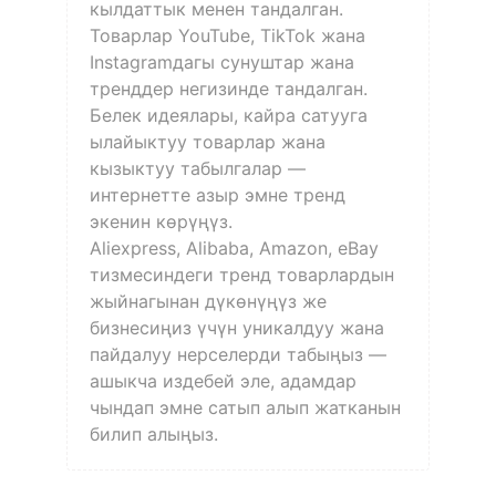
кылдаттык менен тандалган.
Товарлар YouTube, TikTok жана
Instagramдагы сунуштар жана
тренддер негизинде тандалган.
Белек идеялары, кайра сатууга
ылайыктуу товарлар жана
кызыктуу табылгалар —
интернетте азыр эмне тренд
экенин көрүңүз.
Aliexpress, Alibaba, Amazon, eBay
тизмесиндеги тренд товарлардын
жыйнагынан дүкөнүңүз же
бизнесиңиз үчүн уникалдуу жана
пайдалуу нерселерди табыңыз —
ашыкча издебей эле, адамдар
чындап эмне сатып алып жатканын
билип алыңыз.