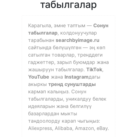
табылгалар
Карагыла, эмне таптым —
Сонун
табылгалар
, колдонуучулар
тарабынан
searchbyimage.ru
сайтында бөлүшүлгөн — эң көп
сатылган товарлар, тренддеги
гаджеттер, зарыл буюмдар жана
жашыруун табылгалар.
TikTok
,
YouTube
жана
Instagram
дагы
акыркы
тренд сунуштарды
кармап калыңыз. Сонун
табылгаларды, уникалдуу белек
идеяларын жана белгилүү
базарлардан мыкты
тандоолорду карап чыгыңыз:
Aliexpress, Alibaba, Amazon, eBay.