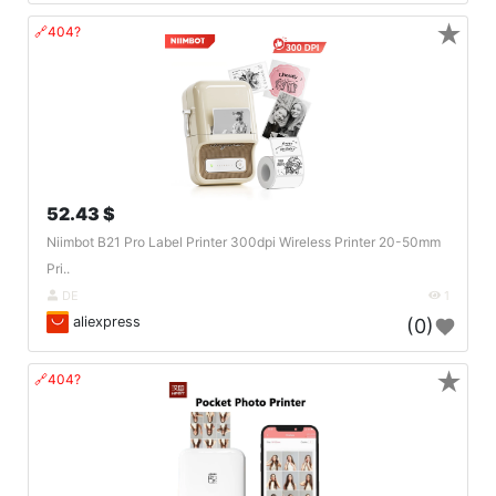
★
🔗404?
52.43 $
Niimbot B21 Pro Label Printer 300dpi Wireless Printer 20-50mm
Pri..
DE
1
aliexpress
(0)
★
🔗404?