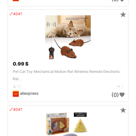
★
🔗404?
0.99 $
Pet Cat Toy Mechanical Motion Rat Wireless Remote Electronic
Rat ..
DE
3
aliexpress
(0)
★
🔗404?