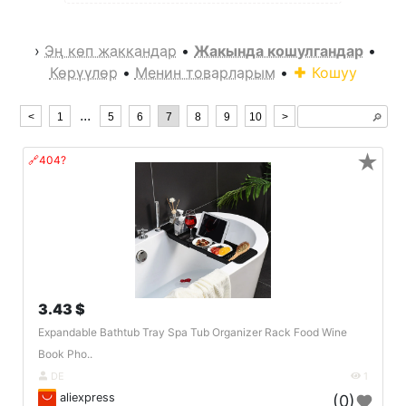
›
Эң көп жаккандар
•
Жакында кошулгандар
•
Көрүүлөр
•
Менин товарларым
•
Кошуу
...
<
1
5
6
7
8
9
10
>
🔎︎
★
🔗404?
3.43 $
Expandable Bathtub Tray Spa Tub Organizer Rack Food Wine
Book Pho..
DE
1
aliexpress
(0)