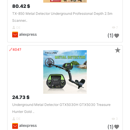
80.42 $
TX-850 Metal Detector Underground Professional Depth 2.5m
Scanner..
DE
7
aliexpress
(1)
★
🔗404?
24.73 $
Underground Metal Detector GTX5030H GTX5030 Treasure
Hunter Gold ..
DE
3
aliexpress
(1)