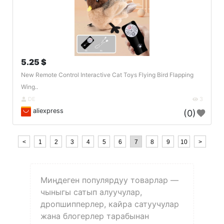
5.25 $
New Remote Control Interactive Cat Toys Flying Bird Flapping
Wing..
DE
3
aliexpress
(0)
<
1
2
3
4
5
6
7
8
9
10
>
Миңдеген популярдуу товарлар —
чыныгы сатып алуучулар,
дропшипперлер, кайра сатуучулар
жана блогерлер тарабынан