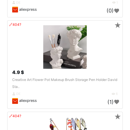
DE
1
aliexpress
(0)
★
🔗404?
4.9 $
Creative Art Flower Pot Makeup Brush Storage Pen Holder David
Sta..
DE
6
aliexpress
(1)
★
🔗404?