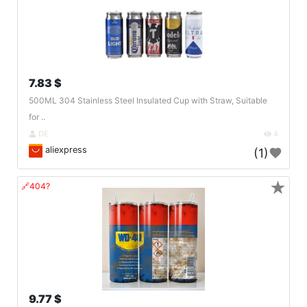
7.83 $
500ML 304 Stainless Steel Insulated Cup with Straw, Suitable
for ..
DE
4
aliexpress
(1)
★
🔗404?
9.77 $