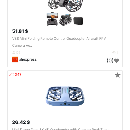
51.81 $
V38 Mini Folding Remote Control Quadcopter Aircraft FPV
Camera Ae..
DE
1
aliexpress
(0)
★
🔗404?
26.42 $
Mini Drone Dron 8K 4K Quadcopter with Camera Real-Time