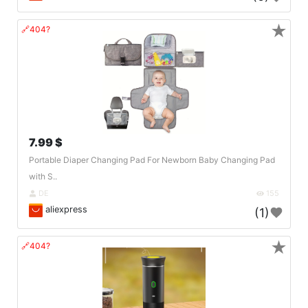
★
🔗404?
7.99 $
Portable Diaper Changing Pad For Newborn Baby Changing Pad
with S..
DE
155
aliexpress
(1)
★
🔗404?