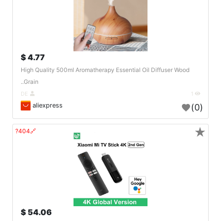
4.77 $
High Quality 500ml Aromatherapy Essential Oil Diffuser Wood
Grain..
DE
1
aliexpress
(0)
★
🔗404?
54.06 $