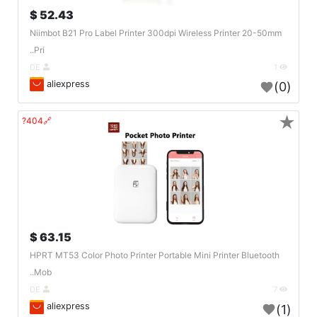
52.43 $
Niimbot B21 Pro Label Printer 300dpi Wireless Printer 20-50mm
Pri..
DE
1
aliexpress
(0)
★
🔗404?
63.15 $
HPRT MT53 Color Photo Printer Portable Mini Printer Bluetooth
Mob..
DE
7
aliexpress
(1)