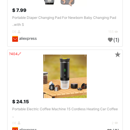
7.99 $
Portable Diaper Changing Pad For Newborn Baby Changing Pad
with S..
DE
155
aliexpress
(1)
★
🔗404?
24.15 $
Portable Electric Coffee Machine 15 Cordless Heating Car Coffee
..
DE
2
aliexpress