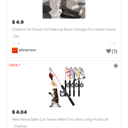
4.9 $
Creative Art Flower Pot Makeup Brush Storage Pen Holder David
Sta..
DE
6
aliexpress
(1)
★
🔗404?
4.04 $
New Retractable Cat Teaser Wand Toy Ultra-Long Plush Cat
Feather ..