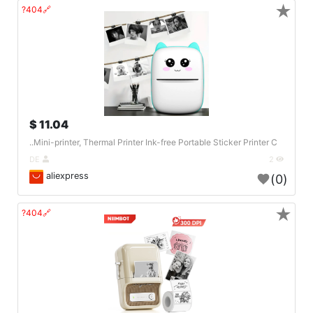
★
🔗404?
11.04 $
Mini-printer, Thermal Printer Ink-free Portable Sticker Printer C..
DE
2
aliexpress
(0)
★
🔗404?