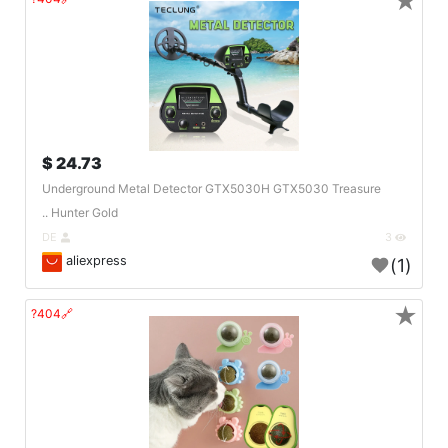
★
24.73 $
Underground Metal Detector GTX5030H GTX5030 Treasure
Hunter Gold ..
DE
3
aliexpress
(1)
★
🔗404?