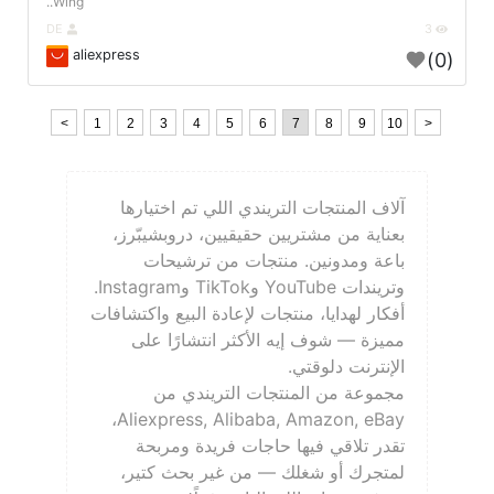
Wing..
DE
3
aliexpress
(0)
<
1
2
3
4
5
6
7
8
9
10
>
آلاف المنتجات التريندي اللي تم اختيارها
بعناية من مشتريين حقيقيين، دروبشيبّرز،
باعة ومدونين. منتجات من ترشيحات
وتريندات YouTube وTikTok وInstagram.
أفكار لهدايا، منتجات لإعادة البيع واكتشافات
مميزة — شوف إيه الأكثر انتشارًا على
الإنترنت دلوقتي.
مجموعة من المنتجات التريندي من
Aliexpress, Alibaba, Amazon, eBay،
تقدر تلاقي فيها حاجات فريدة ومربحة
لمتجرك أو شغلك — من غير بحث كتير،