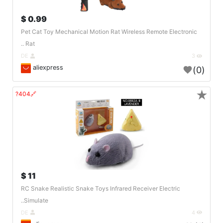
0.99 $
Pet Cat Toy Mechanical Motion Rat Wireless Remote Electronic
Rat ..
DE
3
aliexpress
(0)
★
🔗404?
11 $
RC Snake Realistic Snake Toys Infrared Receiver Electric
Simulate..
DE
4