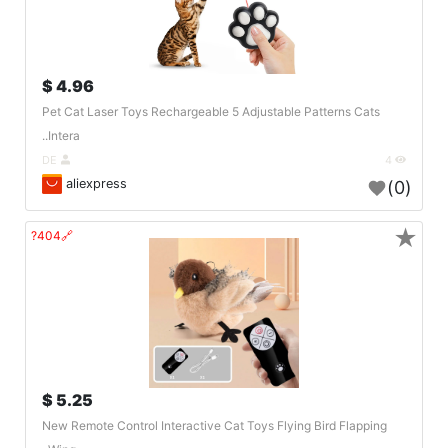
4.96 $
Pet Cat Laser Toys Rechargeable 5 Adjustable Patterns Cats
Intera..
DE
4
aliexpress
(0)
★
🔗404?
5.25 $
New Remote Control Interactive Cat Toys Flying Bird Flapping