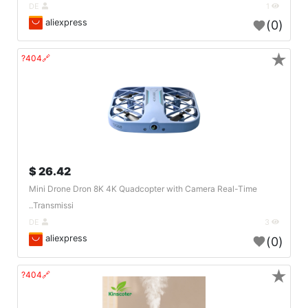
DE
1
aliexpress
(0)
★
🔗404?
26.42 $
Mini Drone Dron 8K 4K Quadcopter with Camera Real-Time
Transmissi..
DE
3
aliexpress
(0)
★
🔗404?