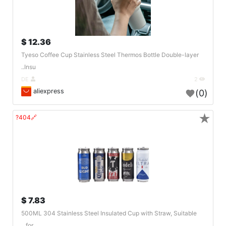
12.36 $
Tyeso Coffee Cup Stainless Steel Thermos Bottle Double-layer
Insu..
DE
2
aliexpress
(0)
★
🔗404?
7.83 $
500ML 304 Stainless Steel Insulated Cup with Straw, Suitable
for ..