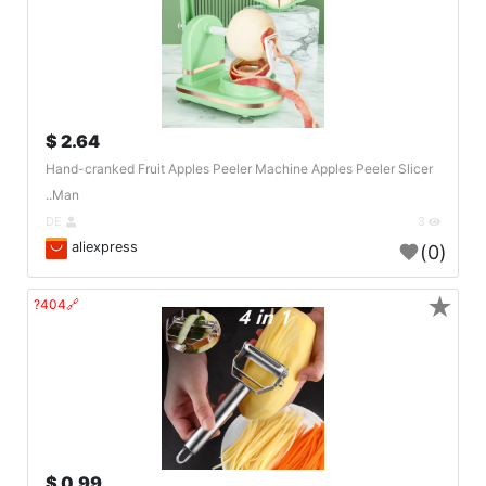
2.64 $
Hand-cranked Fruit Apples Peeler Machine Apples Peeler Slicer
Man..
DE
3
aliexpress
(0)
★
🔗404?
0.99 $