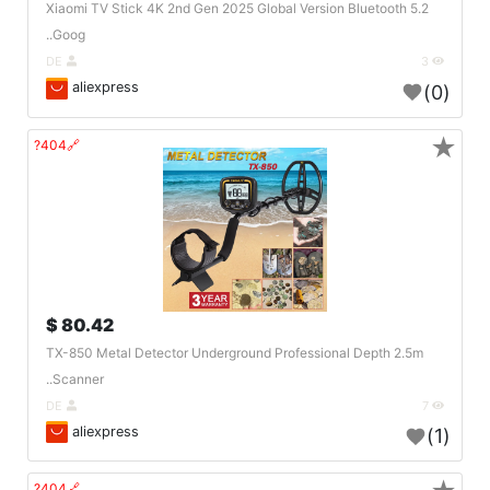
Xiaomi TV Stick 4K 2nd Gen 2025 Global Version Bluetooth 5.2
Goog..
DE
3
aliexpress
(0)
★
🔗404?
80.42 $
TX-850 Metal Detector Underground Professional Depth 2.5m
Scanner..
DE
7
aliexpress
(1)
🔗404?