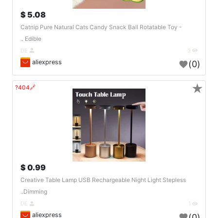
5.08 $
Catnip Pure Natural Cats Candy Snack Ball Rotatable Toy -
Edible ..
DE
3
aliexpress
(0)
★
🔗404?
0.99 $
Creative Table Lamp USB Rechargeable Night Light Stepless
Dimming..
DE
1
aliexpress
(0)