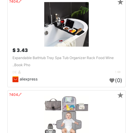
★
🔗404?
3.43 $
Expandable Bathtub Tray Spa Tub Organizer Rack Food Wine
Book Pho..
DE
1
aliexpress
(0)
★
🔗404?