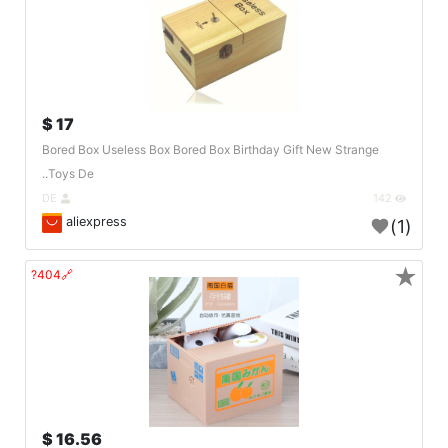
17 $
Bored Box Useless Box Bored Box Birthday Gift New Strange
Toys De..
DE
142
aliexpress
(1)
★
🔗404?
16.56 $