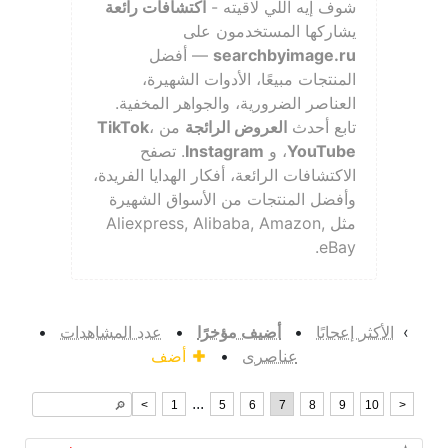
شوف إيه اللي لاقيته -
اكتشافات رائعة
يشاركها المستخدمون على
searchbyimage.ru
— أفضل
المنتجات مبيعًا، الأدوات الشهيرة،
العناصر الضرورية، والجواهر المخفية.
تابع أحدث
العروض الرائجة
من
،
TikTok
YouTube
، و
Instagram
. تصفح
الاكتشافات الرائعة، أفكار الهدايا الفريدة،
وأفضل المنتجات من الأسواق الشهيرة
مثل Aliexpress, Alibaba, Amazon,
eBay.
›
الأكثر إعجابًا
•
أضيف مؤخرًا
•
عدد المشاهدات
•
عناصرى
•
أضف
...
<
1
5
6
7
8
9
10
>
🔎︎