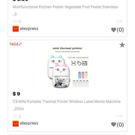
Multifunctional Kitchen Peeler Vegetable Fruit Peeler Stainless
S..
DE
3
aliexpress
(0)
★
🔗404?
9 $
C9 MINI Portable Thermal Printer Wireless Label Memo Machine
200d..
DE
4
aliexpress
(0)