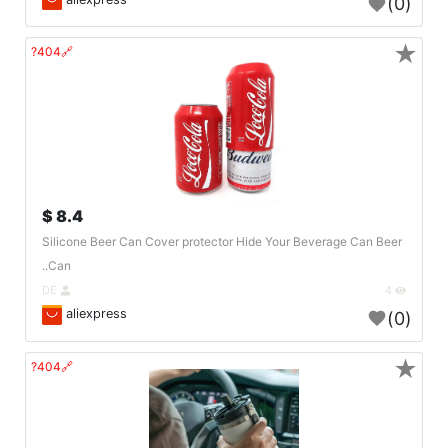
(0)
★
🔗404?
8.4 $
Silicone Beer Can Cover protector Hide Your Beverage Can Beer
Can..
DE
4
aliexpress
(0)
★
🔗404?