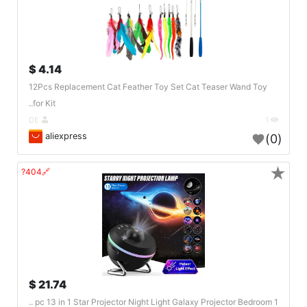
4.14 $
12Pcs Replacement Cat Feather Toy Set Cat Teaser Wand Toy
for Kit..
DE
1
aliexpress
(0)
★
🔗404?
21.74 $
1 pc 13 in 1 Star Projector Night Light Galaxy Projector Bedroom ..