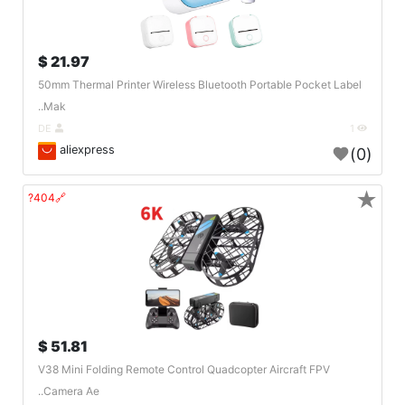
21.97 $
50mm Thermal Printer Wireless Bluetooth Portable Pocket Label
Mak..
DE
1
aliexpress
(0)
★
🔗404?
51.81 $
V38 Mini Folding Remote Control Quadcopter Aircraft FPV
Camera Ae..