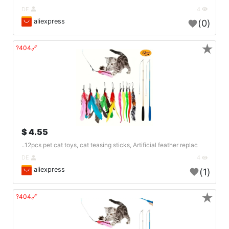
DE
4
aliexpress
(0)
★
🔗404?
4.55 $
12pcs pet cat toys, cat teasing sticks, Artificial feather replac..
DE
4
aliexpress
(1)
★
🔗404?