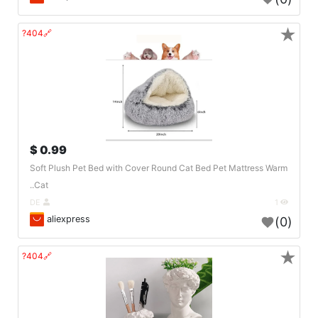
★
🔗404?
0.99 $
Soft Plush Pet Bed with Cover Round Cat Bed Pet Mattress Warm
Cat..
DE
1
aliexpress
(0)
★
🔗404?