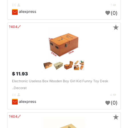
DE
1
aliexpress
(0)
★
🔗404?
11.93 $
Electronic Useless Box Wooden Boy Girl Kid Funny Toy Desk
Decorat..
DE
4
aliexpress
(0)
★
🔗404?