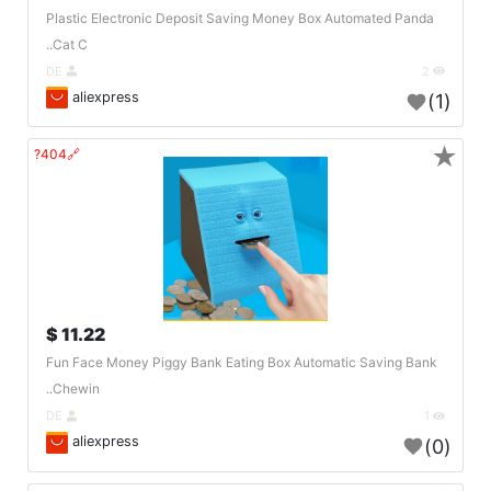
Plastic Electronic Deposit Saving Money Box Automated Panda
Cat C..
DE
2
aliexpress
(1)
★
🔗404?
11.22 $
Fun Face Money Piggy Bank Eating Box Automatic Saving Bank
Chewin..
DE
1
aliexpress
(0)