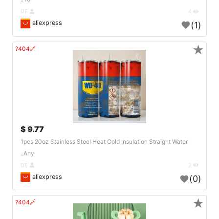
DE
4
aliexpress
(1)
★
🔗404?
9.77 $
1pcs 20oz Stainless Steel Heat Cold Insulation Straight Water
Any..
DE
2
aliexpress
(0)
★
🔗404?