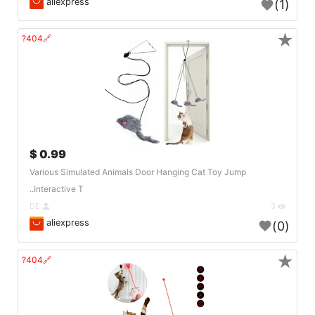
aliexpress
(1)
★
🔗404?
0.99 $
Various Simulated Animals Door Hanging Cat Toy Jump
Interactive T..
DE
3
aliexpress
(0)
★
🔗404?