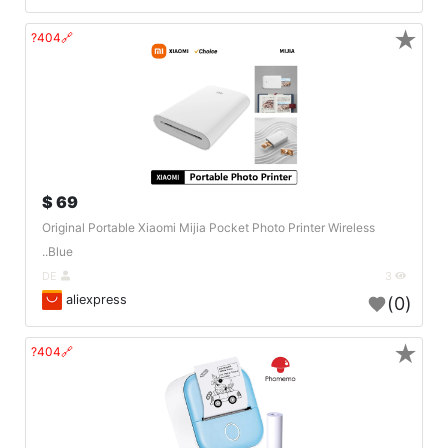
★
🔗404?
69 $
Original Portable Xiaomi Mijia Pocket Photo Printer Wireless
Blue..
DE
3
aliexpress
(0)
★
🔗404?