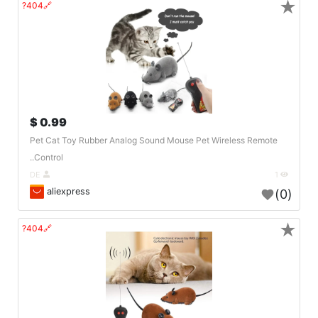
★
🔗404?
0.99 $
Pet Cat Toy Rubber Analog Sound Mouse Pet Wireless Remote
Control..
DE
1
aliexpress
(0)
★
🔗404?