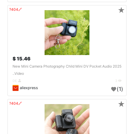
★
🔗404?
15.46 $
2025 New Mini Camera Photography Child Mini DV Pocket Audio
Video..
DE
3
aliexpress
(1)
★
🔗404?