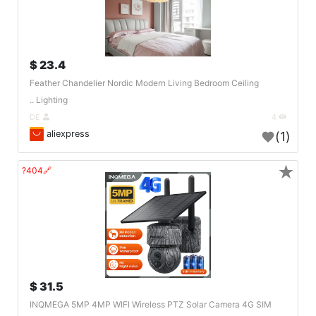
23.4 $
Feather Chandelier Nordic Modern Living Bedroom Ceiling
Lighting ..
DE
4
aliexpress
(1)
★
🔗404?
31.5 $
INQMEGA 5MP 4MP WIFI Wireless PTZ Solar Camera 4G SIM