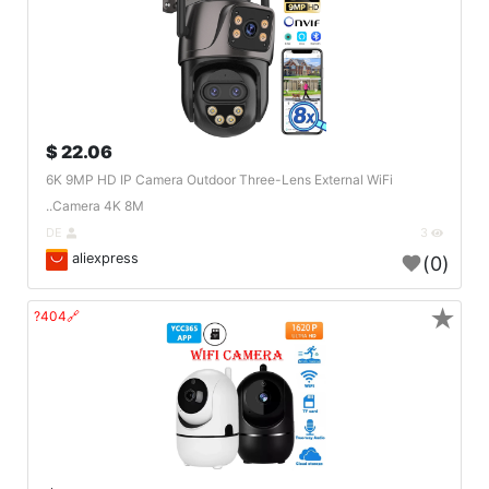
22.06 $
6K 9MP HD IP Camera Outdoor Three-Lens External WiFi
Camera 4K 8M..
DE
3
aliexpress
(0)
★
🔗404?