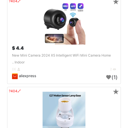
★
🔗404?
4.4 $
New Mini Camera 2024 X5 Intelligent WiFi Mini Camera Home
Indoor ..
DE
2
aliexpress
(1)
★
🔗404?