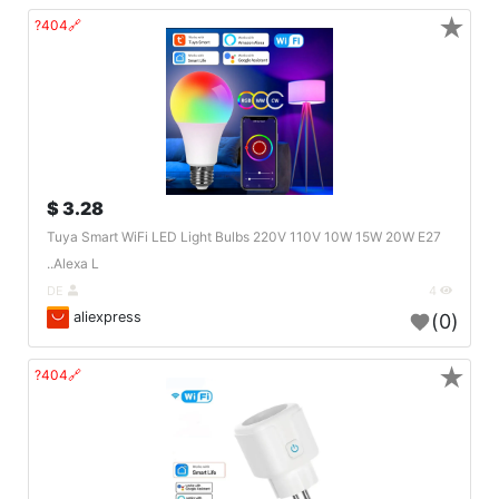
★
🔗404?
3.28 $
Tuya Smart WiFi LED Light Bulbs 220V 110V 10W 15W 20W E27
Alexa L..
DE
4
aliexpress
(0)
★
🔗404?