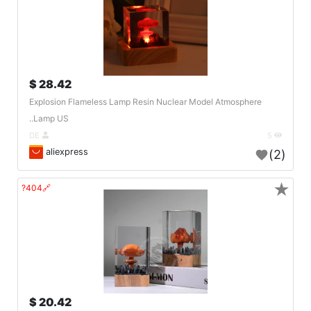
28.42 $
Explosion Flameless Lamp Resin Nuclear Model Atmosphere
Lamp US..
DE
5
aliexpress
(2)
★
🔗404?
20.42 $