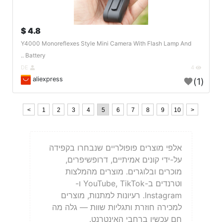
4.8 $
Y4000 Monoreflexes Style Mini Camera With Flash Lamp And
Battery ..
DE
4
aliexpress
(1)
<
1
2
3
4
5
6
7
8
9
10
>
אלפי מוצרים פופולריים שנבחרו בקפידה
על-ידי קונים אמיתיים, דרופשיפרים,
מוכרים ובלוגרים. מוצרים מהמלצות
וטרנדים ב-YouTube, TikTok ו-
Instagram. רעיונות למתנות, מוצרים
למכירה חוזרת ותגליות שוות — גלה מה
חם עכשיו ברחבי האינטרנט.