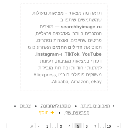
תראה מה מצאתי -
מציאות מעולות
שמשתמשים שיתפו ב
searchbyimage.ru
— מוצרים
הנמכרים ביותר, גאדג'טים ויראליים,
פריטים שחייבים, ואוצרות נסתרים.
תפוס את
הדילים החמים
האחרונים מ
YouTube
,
TikTok
, ו-
Instagram
.
דפדף במציאות מגניבות, רעיונות
למתנות ייחודיות ובחירות מובילות
משווקים פופולריים כמו Aliexpress,
Alibaba, Amazon, eBay.
›
האהובים ביותר
•
נוספו לאחרונה
•
צפיות
•
הפריטים שלי
•
הוסף
...
...
<
1
3
4
5
6
7
10
>
🔎︎