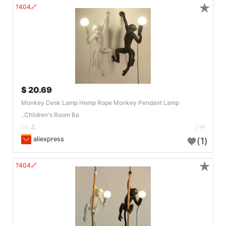
★
🔗404?
20.69 $
Monkey Desk Lamp Hemp Rope Monkey Pendant Lamp
Children's Room Ba..
DE
3
aliexpress
(1)
★
🔗404?