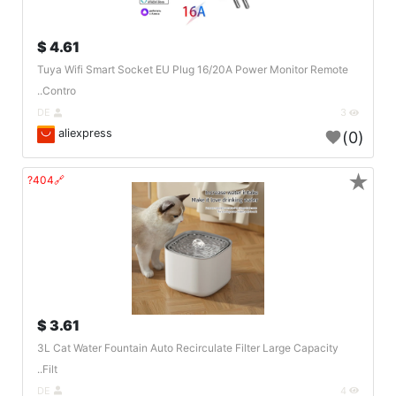
4.61 $
Tuya Wifi Smart Socket EU Plug 16/20A Power Monitor Remote
Contro..
DE
3
aliexpress
(0)
★
🔗404?
3.61 $
3L Cat Water Fountain Auto Recirculate Filter Large Capacity
Filt..
DE
4