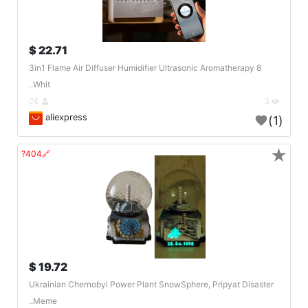
22.71 $
3in1 Flame Air Diffuser Humidifier Ultrasonic Aromatherapy 8
Whit..
DE
3
aliexpress
(1)
★
🔗404?
19.72 $
Ukrainian Chernobyl Power Plant SnowSphere, Pripyat Disaster
Meme..