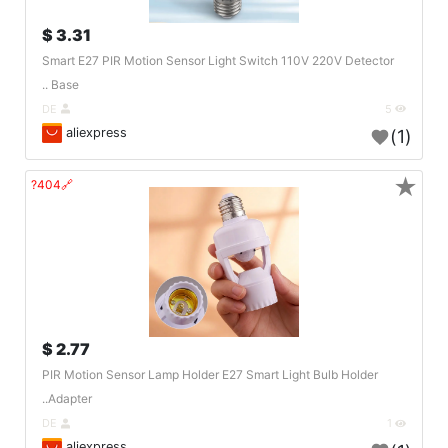
3.31 $
Smart E27 PIR Motion Sensor Light Switch 110V 220V Detector
Base ..
DE
5
aliexpress
(1)
★
🔗404?
2.77 $
PIR Motion Sensor Lamp Holder E27 Smart Light Bulb Holder
Adapter..
DE
1
aliexpress