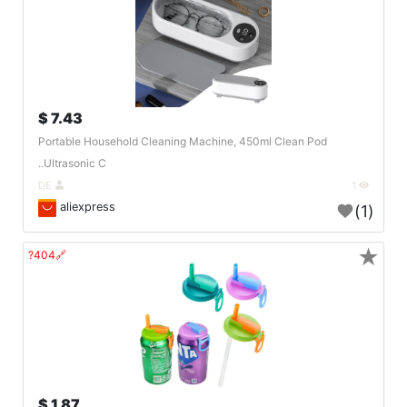
7.43 $
Portable Household Cleaning Machine, 450ml Clean Pod
Ultrasonic C..
DE
1
aliexpress
(1)
★
🔗404?
1.87 $