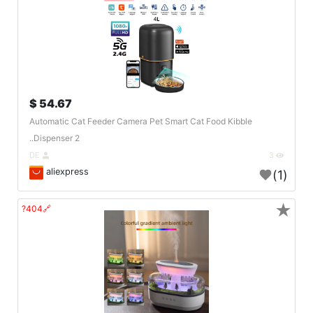
54.67 $
Automatic Cat Feeder Camera Pet Smart Cat Food Kibble
Dispenser 2..
DE
3
aliexpress
(1)
★
🔗404?