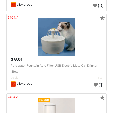
aliexpress
(0)
★
🔗404?
8.61 $
Pets Water Fountain Auto Filter USB Electric Mute Cat Drinker
Bow..
DE
1
aliexpress
(1)
★
🔗404?