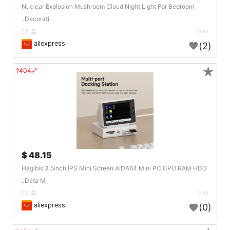
Nuclear Explosion Mushroom Cloud Night Light For Bedroom
Decorati..
DE
10
aliexpress
(2)
★
🔗404?
48.15 $
Hagibis 3.5inch IPS Mini Screen AIDA64 Mini PC CPU RAM HDD
Data M..
DE
3
aliexpress
(0)