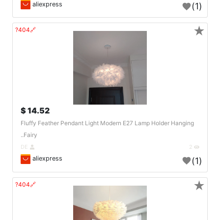
aliexpress
(1)
★
🔗404?
14.52 $
Fluffy Feather Pendant Light Modern E27 Lamp Holder Hanging
Fairy..
DE
2
aliexpress
(1)
★
🔗404?