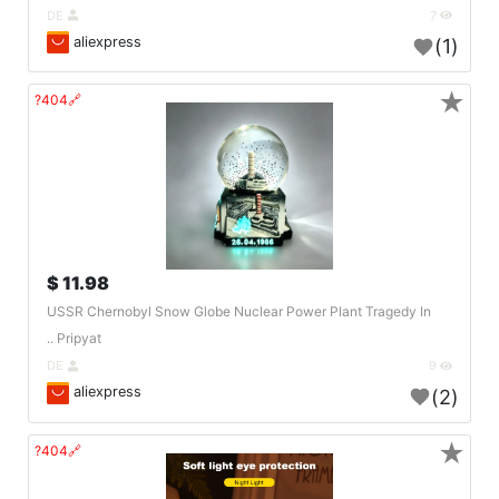
DE
7
aliexpress
(1)
★
🔗404?
11.98 $
USSR Chernobyl Snow Globe Nuclear Power Plant Tragedy In
Pripyat ..
DE
9
aliexpress
(2)
★
🔗404?