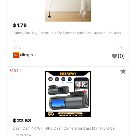
1.79 $
Funny Cat Toy Folorful Fluffy Feather With Bell Sucker Cat Stick
..
DE
3
aliexpress
(0)
★
🔗404?
22.58 $
Dash Cam 4K WiFi GPS Dash Camera for Cars Mini Front Car
DVR 24H ..