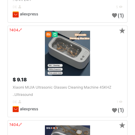
DE
5
aliexpress
(1)
★
🔗404?
9.18 $
Xiaomi MIJIA Ultrasonic Glasses Cleaning Machine 45KHZ
Ultrasound..
DE
1
aliexpress
(1)
★
🔗404?