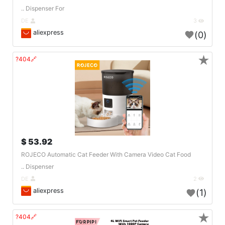
Dispenser For ..
DE
3
aliexpress
(0)
★
🔗404?
53.92 $
ROJECO Automatic Cat Feeder With Camera Video Cat Food
Dispenser ..
DE
2
aliexpress
(1)
★
🔗404?