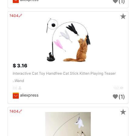
(1)
★
🔗404?
3.16 $
Interactive Cat Toy Handfree Cat Stick Kitten Playing Teaser
Wand..
DE
102
aliexpress
(1)
★
🔗404?