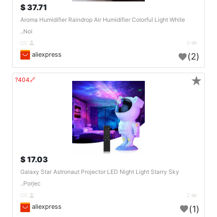
37.71 $
Aroma Humidifier Raindrop Air Humidifier Colorful Light White
Noi..
DE
9
aliexpress
(2)
★
🔗404?
17.03 $
Galaxy Star Astronaut Projector LED Night Light Starry Sky
Porjec..
DE
2
aliexpress
(1)