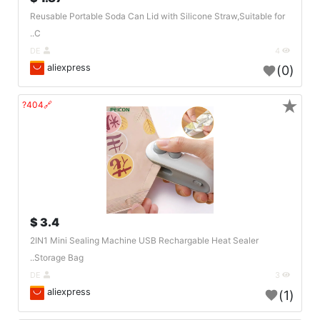
Reusable Portable Soda Can Lid with Silicone Straw,Suitable for
C..
DE
4
aliexpress
(0)
★
🔗404?
3.4 $
2IN1 Mini Sealing Machine USB Rechargable Heat Sealer
Storage Bag..
DE
3
aliexpress
(1)