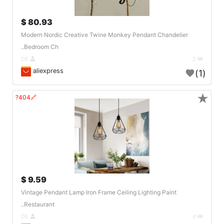
80.93 $
Modern Nordic Creative Twine Monkey Pendant Chandelier
Bedroom Ch..
DE
2
aliexpress
(1)
★
🔗404?
9.59 $
Vintage Pendant Lamp Iron Frame Ceiling Lighting Paint
Restaurant..
DE
4