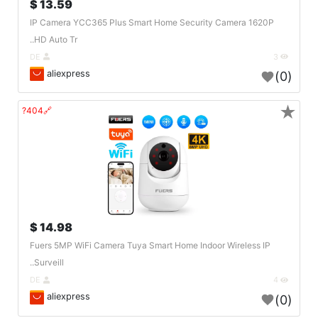
13.59 $
IP Camera YCC365 Plus Smart Home Security Camera 1620P
HD Auto Tr..
DE
3
aliexpress
(0)
★
🔗404?
14.98 $
Fuers 5MP WiFi Camera Tuya Smart Home Indoor Wireless IP
Surveill..
DE
4
aliexpress
(0)