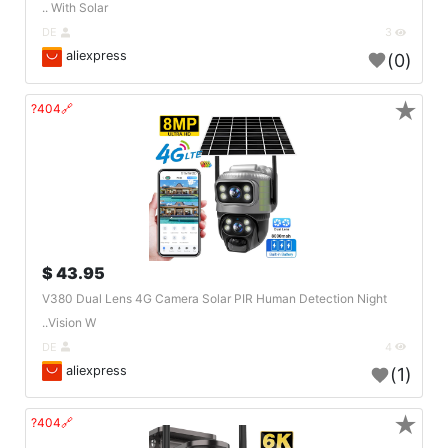
With Solar ..
DE
3
aliexpress
(0)
★
🔗404?
43.95 $
V380 Dual Lens 4G Camera Solar PIR Human Detection Night
Vision W..
DE
4
aliexpress
(1)
★
🔗404?