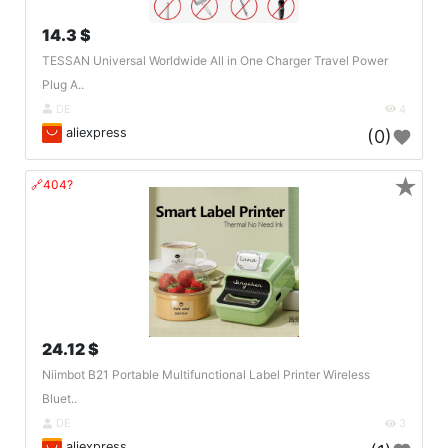
14.3 $
TESSAN Universal Worldwide All in One Charger Travel Power
Plug A..
DE
4
aliexpress
(0)
★
🔗404?
24.12 $
Niimbot B21 Portable Multifunctional Label Printer Wireless
Bluet..
DE
3
aliexpress