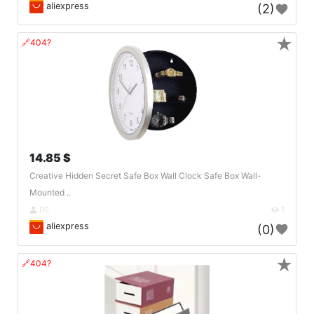
aliexpress
(2)
★
🔗404?
14.85 $
Creative Hidden Secret Safe Box Wall Clock Safe Box Wall-
Mounted ..
DE
1
aliexpress
(0)
★
🔗404?