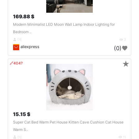
169.88 $
Modern Minimalist LED Moon Wall Lamp Indoor Lighting for
Bedroom ..
DE
3
aliexpress
(0)
★
🔗404?
15.15 $
Super Cat Bed Warm Pet House Kitten Cave Cushion Cat House
Warm S..
DE
11