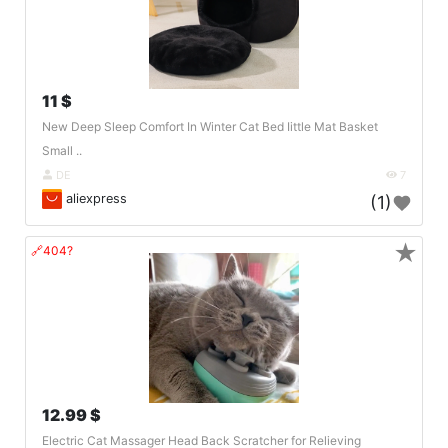
11 $
New Deep Sleep Comfort In Winter Cat Bed Iittle Mat Basket
Small ..
DE
7
aliexpress
(1)
★
🔗404?
12.99 $
Electric Cat Massager Head Back Scratcher for Relieving