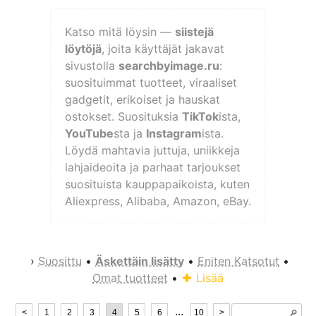
Katso mitä löysin —
siistejä
löytöjä
, joita käyttäjät jakavat
sivustolla
searchbyimage.ru
:
suosituimmat tuotteet, viraaliset
gadgetit, erikoiset ja hauskat
ostokset. Suosituksia
TikTok
ista,
YouTube
sta ja
Instagram
ista.
Löydä mahtavia juttuja, uniikkeja
lahjaideoita ja parhaat tarjoukset
suosituista kauppapaikoista, kuten
Aliexpress, Alibaba, Amazon, eBay.
›
Suosittu
•
Äskettäin lisätty
•
Eniten Katsotut
•
Omat tuotteet
•
Lisää
...
<
1
2
3
4
5
6
10
>
🔎︎