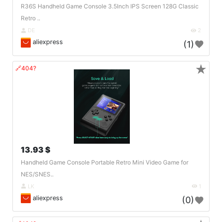
R36S Handheld Game Console 3.5Inch IPS Screen 128G Classic
Retro ..
DE
2
aliexpress
(1)
★
🔗404?
13.93 $
Handheld Game Console Portable Retro Mini Video Game for
NES/SNES..
LK
1
aliexpress
(0)