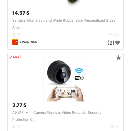
14.57 $
Sandals Wear Black and White Rubber Sole Personalized Grass
Anti-..
DE
230
aliexpress
(2)
★
🔗404?
3.77 $
A9 WiFi Mini Camera Wireless Video Recorder Security
Protection C..
DE
49