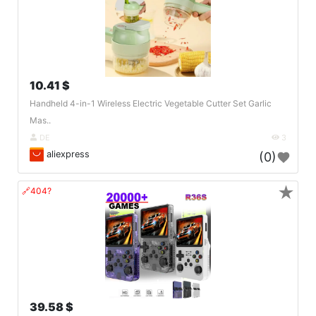
10.41 $
Handheld 4-in-1 Wireless Electric Vegetable Cutter Set Garlic
Mas..
DE
3
aliexpress
(0)
★
🔗404?
39.58 $