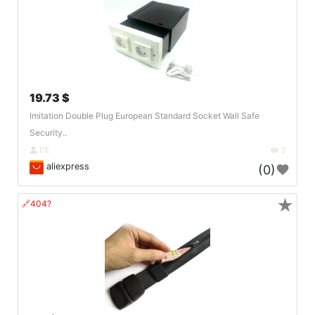
19.73 $
Imitation Double Plug European Standard Socket Wall Safe
Security..
DE
3
aliexpress
(0)
★
🔗404?