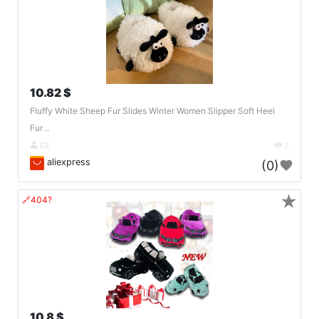
10.82 $
Fluffy White Sheep Fur Slides Winter Women Slipper Soft Heel
Fur ..
DE
2
aliexpress
(0)
★
🔗404?
10.8 $