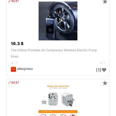
★
🔗404?
16.3 $
Tire Inflator Portable Air Compressor Wireless Electric Pump
Emer..
DE
3
aliexpress
(1)
★
🔗404?