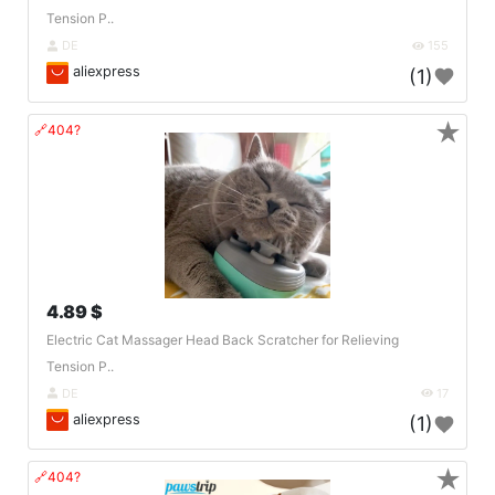
Tension P..
DE
155
aliexpress
(1)
★
🔗404?
4.89 $
Electric Cat Massager Head Back Scratcher for Relieving
Tension P..
DE
17
aliexpress
(1)
★
🔗404?