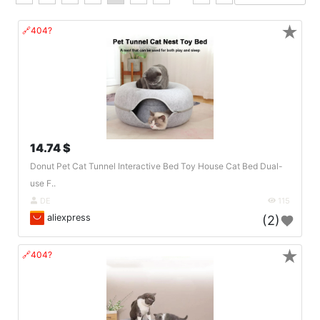
★
🔗404?
14.74 $
Donut Pet Cat Tunnel Interactive Bed Toy House Cat Bed Dual-
use F..
DE
115
aliexpress
(2)
★
🔗404?