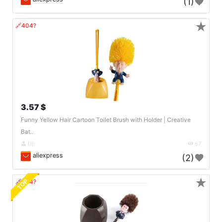
(1)
★
🔗404?
3.57 $
Funny Yellow Hair Cartoon Toilet Brush with Holder | Creative
Bat..
DE
67
aliexpress
(2)
★
TOP
🔗404?