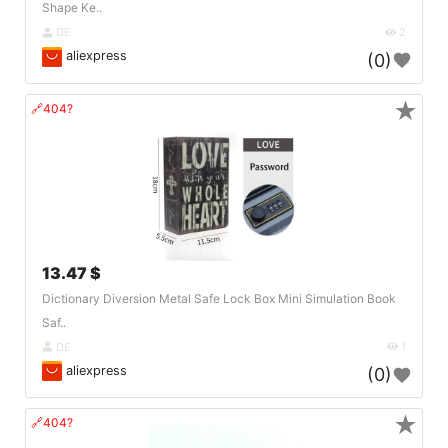
Shape Ke..
DE
2
aliexpress
(0)
★
🔗404?
13.47 $
Dictionary Diversion Metal Safe Lock Box Mini Simulation Book
Saf..
DE
1
aliexpress
(0)
★
🔗404?