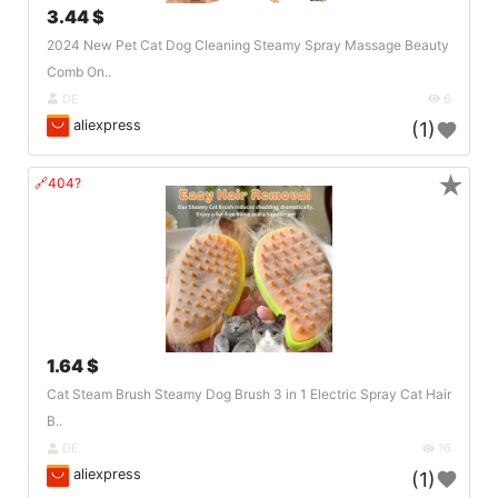
3.44 $
2024 New Pet Cat Dog Cleaning Steamy Spray Massage Beauty
Comb On..
DE
6
aliexpress
(1)
★
🔗404?
1.64 $
Cat Steam Brush Steamy Dog Brush 3 in 1 Electric Spray Cat Hair
B..
DE
16
aliexpress
(1)