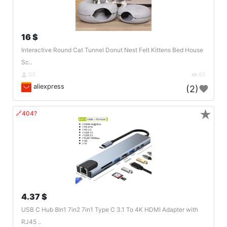
16 $
Interactive Round Cat Tunnel Donut Nest Felt Kittens Bed House
Sc..
DE
65
aliexpress
(2)
★
🔗404?
4.37 $
USB C Hub 8In1 7in2 7in1 Type C 3.1 To 4K HDMI Adapter with
RJ45 ..