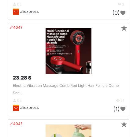
DE
3
aliexpress
(0)
★
🔗404?
23.28 $
Electric Vibration Massage Comb Red Light Hair Follicle Comb
Scal..
DE
31
aliexpress
(1)
★
🔗404?