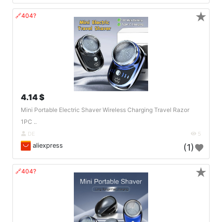
★
🔗404?
4.14 $
Mini Portable Electric Shaver Wireless Charging Travel Razor
1PC ..
DE
5
aliexpress
(1)
★
🔗404?