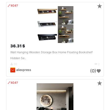
★
🔗404?
36.31 $
Wall Hanging Wooden Storage Box Home Floating Bookshelf
Hidden Se..
DE
2
aliexpress
(0)
★
🔗404?