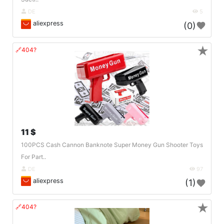
DE
5
aliexpress
(0)
★
🔗404?
11 $
100PCS Cash Cannon Banknote Super Money Gun Shooter Toys
For Part..
DE
97
aliexpress
(1)
★
🔗404?