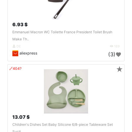
6.93 $
Emmanuel Macron WC Toilette France President Toilet Brush
Make Th..
DE
189
aliexpress
(3)
★
🔗404?
13.07 $
Children's Dishes Set Baby Silicone 6/8-piece Tableware Set
Sucti..