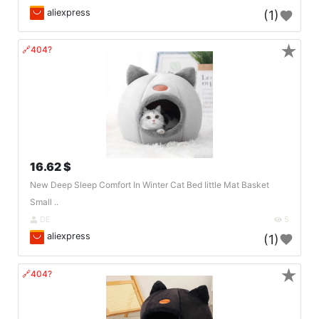
aliexpress
(1)
★
🔗404?
16.62 $
New Deep Sleep Comfort In Winter Cat Bed Iittle Mat Basket
Small ..
DE
5
aliexpress
(1)
★
🔗404?