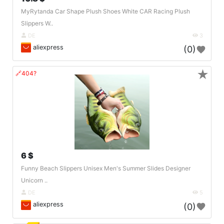
MyRytanda Car Shape Plush Shoes White CAR Racing Plush
Slippers W..
DE
3
aliexpress
(0)
★
🔗404?
6 $
Funny Beach Slippers Unisex Men's Summer Slides Designer
Unicorn ..
DE
5
aliexpress
(0)