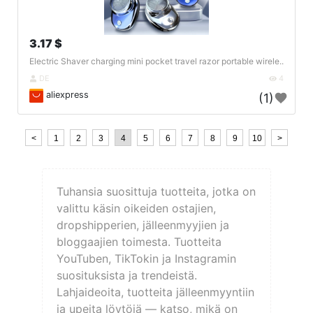
3.17 $
Electric Shaver charging mini pocket travel razor portable wirele..
DE
4
aliexpress
(1)
<
1
2
3
4
5
6
7
8
9
10
>
Tuhansia suosittuja tuotteita, jotka on
valittu käsin oikeiden ostajien,
dropshipperien, jälleenmyyjien ja
bloggaajien toimesta. Tuotteita
YouTuben, TikTokin ja Instagramin
suosituksista ja trendeistä.
Lahjaideoita, tuotteita jälleenmyyntiin
ja upeita löytöjä — katso, mikä on