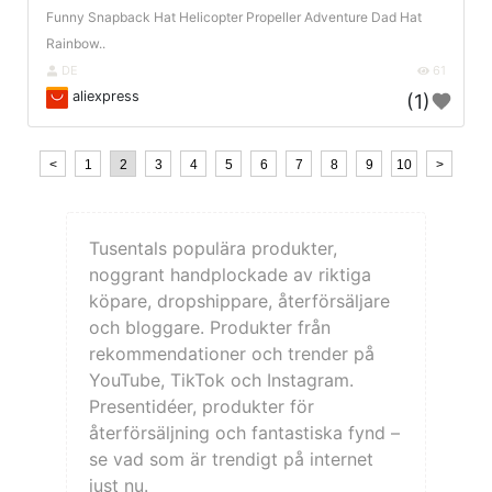
Funny Snapback Hat Helicopter Propeller Adventure Dad Hat
Rainbow..
DE
61
aliexpress
(1)
<
1
2
3
4
5
6
7
8
9
10
>
Tusentals populära produkter,
noggrant handplockade av riktiga
köpare, dropshippare, återförsäljare
och bloggare. Produkter från
rekommendationer och trender på
YouTube, TikTok och Instagram.
Presentidéer, produkter för
återförsäljning och fantastiska fynd –
se vad som är trendigt på internet
just nu.