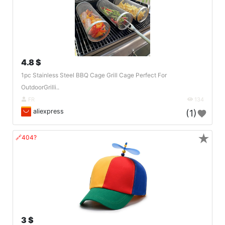
4.8 $
1pc Stainless Steel BBQ Cage Grill Cage Perfect For
OutdoorGrilli..
FR
134
aliexpress
(1)
★
🔗404?
3 $