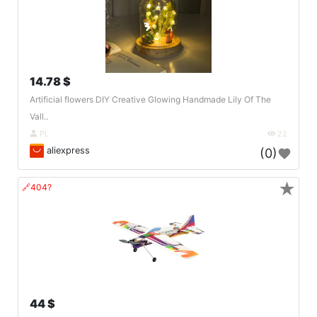
14.78 $
Artificial flowers DIY Creative Glowing Handmade Lily Of The
Vall..
PL
22
aliexpress
(0)
★
🔗404?
44 $