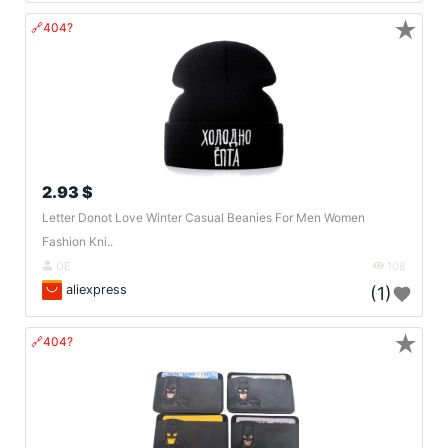
★
🔗404?
2.93 $
Letter Donot Love Winter Casual Beanies For Men Women
Fashion Kni..
DE
108
aliexpress
(1)
★
🔗404?