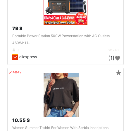
79 $
Portable Power Station 500W Powerstation with AC Outlets
460Wh Li..
DE
248
aliexpress
(1)
★
🔗404?
10.55 $
Women Summer T-shirt For Women With Serbia Inscriptions