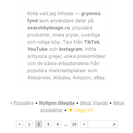
Kolla vad jag hittade —
grymma
fynd
som användare delar på
searchbyimage.ru
: populära
produkter, virala prylar, ovanliga
och roliga köp. Tips från
TikTok
,
YouTube
och
Instagram
. Hitta
schyssta grejer, unika presentidéer
och de bästa erbjudandena från
populära marknadsplatser som
Aliexpress, Alibaba, Amazon, eBay.
›
Populära
•
Nyligen tillagda
•
Mest Visade
•
Mina
produkter
•
Lägg till
...
<
1
2
3
4
10
>
🔎︎