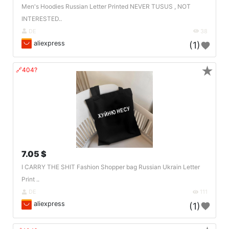
Men's Hoodies Russian Letter Printed NEVER TUSUS , NOT
INTERESTED..
DE
38
aliexpress
(1)
★
🔗404?
7.05 $
I CARRY THE SHIT Fashion Shopper bag Russian Ukrain Letter
Print ..
DE
111
aliexpress
(1)