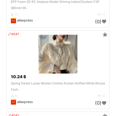
EPP Foam 3D RC Airplane Model Shining Indoor/Ourdoor F3P
980mm Wi..
RU
34
aliexpress
(0)
★
🔗404?
10.24 $
Spring Sweet Loose Women Clothes Korean Ruffled White Blouse
Fash..
RU
68
aliexpress
(0)
🔗404?