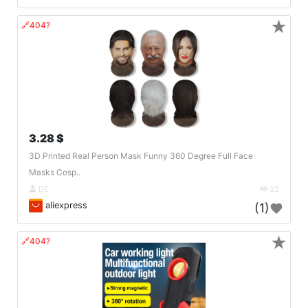
★
🔗404?
3.28 $
3D Printed Real Person Mask Funny 360 Degree Full Face
Masks Cosp..
DE
32
aliexpress
(1)
★
🔗404?