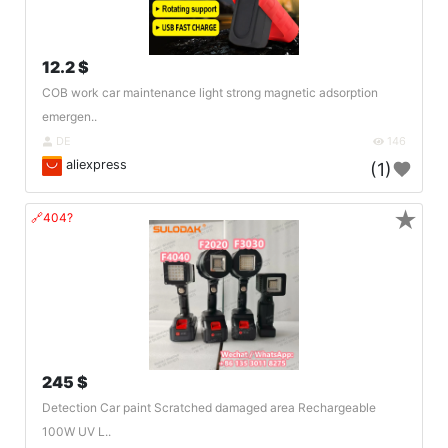
12.2 $
COB work car maintenance light strong magnetic adsorption
emergen..
DE
146
aliexpress
(1)
★
🔗404?
245 $
Detection Car paint Scratched damaged area Rechargeable
100W UV L..