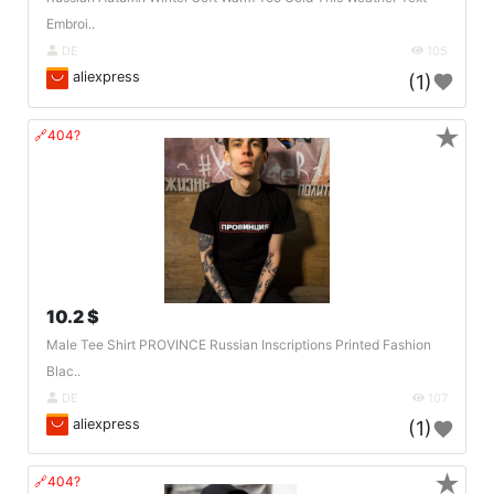
Embroi..
DE
105
aliexpress
(1)
★
🔗404?
10.2 $
Male Tee Shirt PROVINCE Russian Inscriptions Printed Fashion
Blac..
DE
107
aliexpress
(1)
★
🔗404?