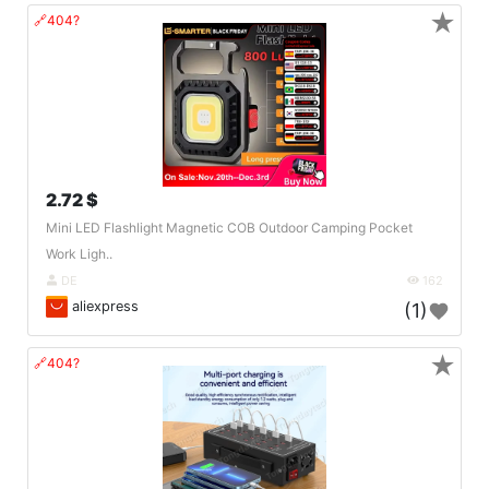
★
🔗404?
2.72 $
Mini LED Flashlight Magnetic COB Outdoor Camping Pocket
Work Ligh..
DE
162
aliexpress
(1)
★
🔗404?