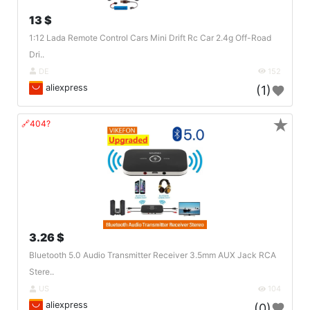
13 $
1:12 Lada Remote Control Cars Mini Drift Rc Car 2.4g Off-Road
Dri..
DE
152
aliexpress
(1)
★
🔗404?
3.26 $
Bluetooth 5.0 Audio Transmitter Receiver 3.5mm AUX Jack RCA
Stere..
US
104
aliexpress
(0)