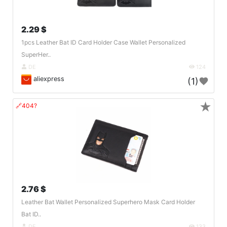
2.29 $
1pcs Leather Bat ID Card Holder Case Wallet Personalized
SuperHer..
DE
124
aliexpress
(1)
★
🔗404?
2.76 $
Leather Bat Wallet Personalized Superhero Mask Card Holder
Bat ID..
DE
133