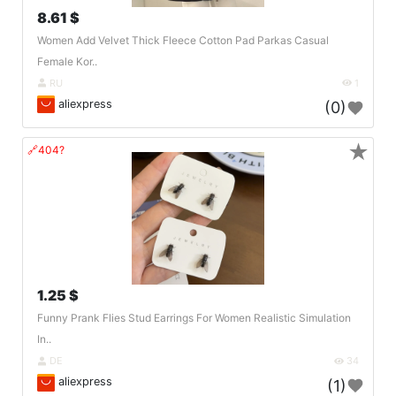
8.61 $
Women Add Velvet Thick Fleece Cotton Pad Parkas Casual
Female Kor..
RU
1
aliexpress
(0)
★
🔗404?
1.25 $
Funny Prank Flies Stud Earrings For Women Realistic Simulation
In..
DE
34
aliexpress
(1)