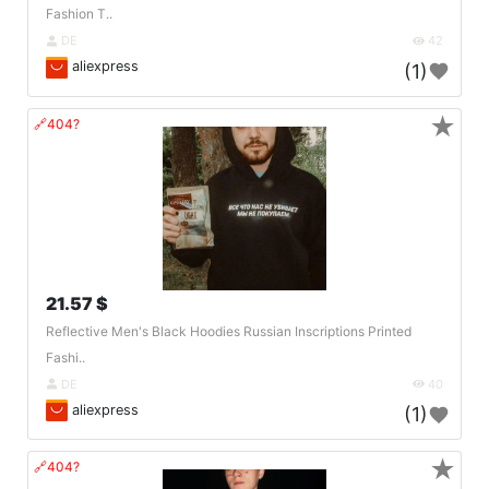
Fashion T..
DE
42
aliexpress
(1)
★
🔗404?
21.57 $
Reflective Men's Black Hoodies Russian Inscriptions Printed
Fashi..
DE
40
aliexpress
(1)
★
🔗404?