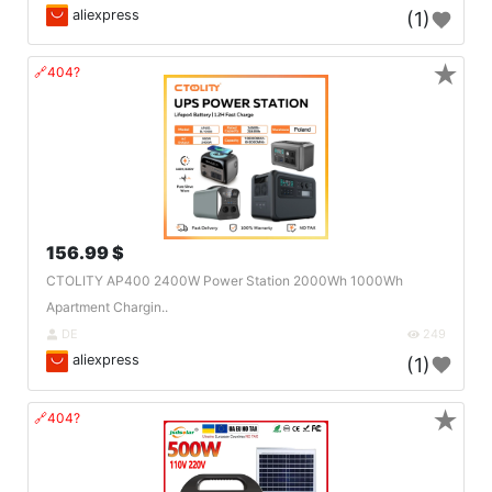
aliexpress
(1)
★
🔗404?
156.99 $
CTOLITY AP400 2400W Power Station 2000Wh 1000Wh
Apartment Chargin..
DE
249
aliexpress
(1)
★
🔗404?