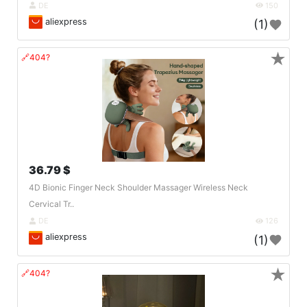
DE
150
aliexpress
(1)
★
🔗404?
36.79 $
4D Bionic Finger Neck Shoulder Massager Wireless Neck
Cervical Tr..
DE
126
aliexpress
(1)
★
🔗404?