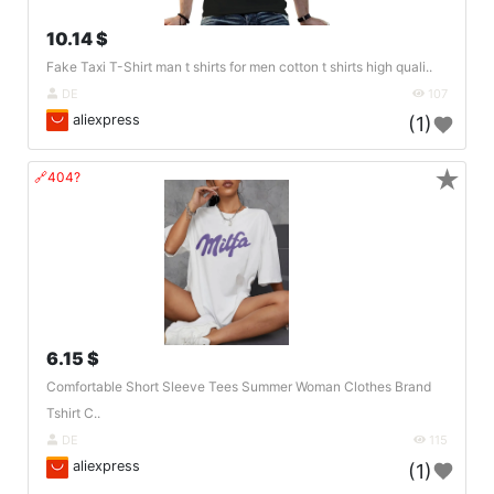
10.14 $
Fake Taxi T-Shirt man t shirts for men cotton t shirts high quali..
DE
107
aliexpress
(1)
★
🔗404?
6.15 $
Comfortable Short Sleeve Tees Summer Woman Clothes Brand
Tshirt C..
DE
115
aliexpress
(1)