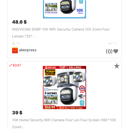
48.6 $
ANSVICAM 20MP 10K WiFi Security Camera 10X Zoom Four
Lenses 720° ..
DE
111
aliexpress
(0)
★
🔗404?
39 $
10K Home Security WiFi Camera Four Len Four Screen 360° 10X
Zoom ..