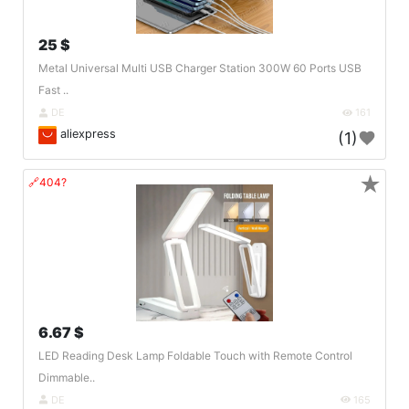
25 $
Metal Universal Multi USB Charger Station 300W 60 Ports USB
Fast ..
DE
161
aliexpress
(1)
★
🔗404?
6.67 $
LED Reading Desk Lamp Foldable Touch with Remote Control
Dimmable..
DE
165