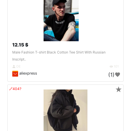
12.15 $
Male Fashion T-shirt Black Cotton Tee Shirt With Russian
Inscript..
DE
101
aliexpress
(1)
★
🔗404?