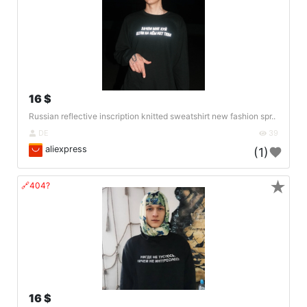
16 $
Russian reflective inscription knitted sweatshirt new fashion spr..
DE
39
aliexpress
(1)
★
🔗404?
16 $