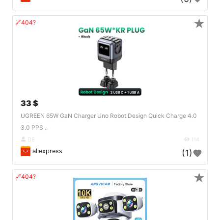
★
🔗404?
33 $
UGREEN 65W GaN Charger Uno Robot Design Quick Charge 4.0
3.0 PPS ..
DE
114
aliexpress
(1)
★
🔗404?