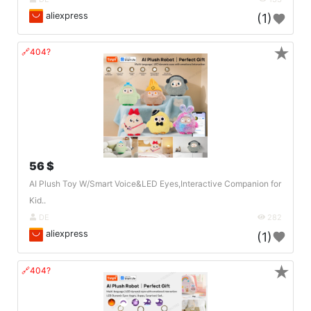
aliexpress
(1)
★
🔗404?
56 $
AI Plush Toy W/Smart Voice&LED Eyes,Interactive Companion for
Kid..
DE
282
aliexpress
(1)
★
🔗404?