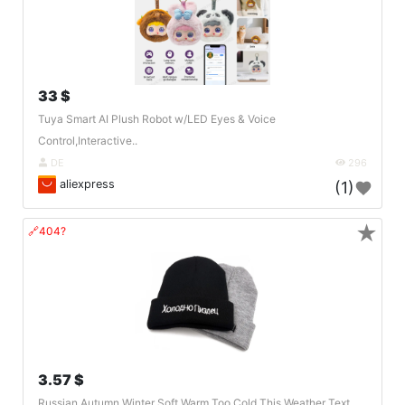
33 $
Tuya Smart AI Plush Robot w/LED Eyes & Voice
Control,Interactive..
DE
296
aliexpress
(1)
★
🔗404?
3.57 $
Russian Autumn Winter Soft Warm Too Cold This Weather Text