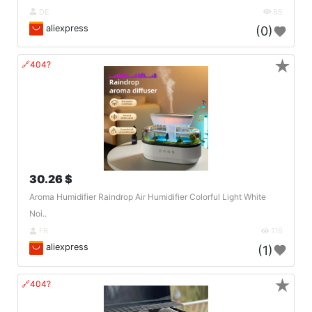
DE
85
aliexpress
(0)
★
🔗404?
30.26 $
Aroma Humidifier Raindrop Air Humidifier Colorful Light White
Noi..
FR
116
aliexpress
(1)
★
🔗404?