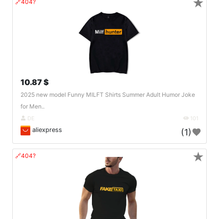
★
🔗404?
10.87 $
2025 new model Funny MILFT Shirts Summer Adult Humor Joke
for Men..
DE
101
aliexpress
(1)
★
🔗404?