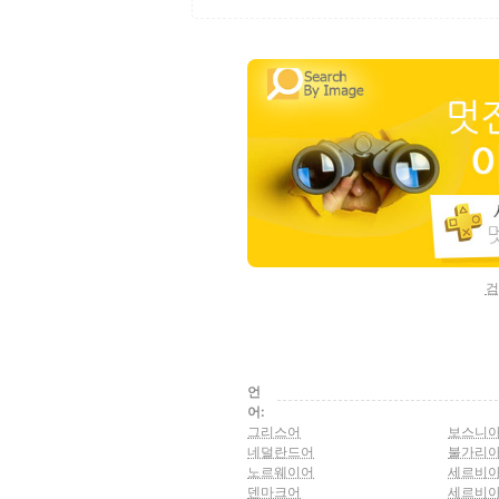
검
언
어:
그리스어
보스니
네덜란드어
불가리
노르웨이어
세르비아
덴마크어
세르비아