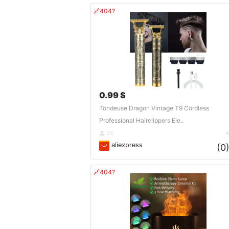
🔗404?
0.99 $
Tondeuse Dragon Vintage T9 Cordless
Professional Hairclippers Ele..
DE
aliexpress
(0
🔗404?