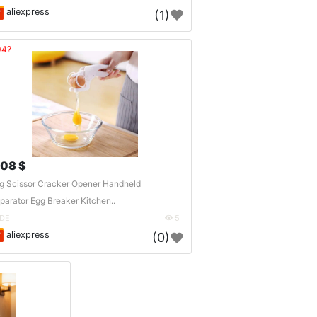
aliexpress
(1)
04?
.08 $
g Scissor Cracker Opener Handheld
parator Egg Breaker Kitchen..
DE
5
aliexpress
(0)