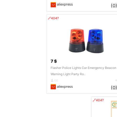
aliexpress
(0
🔗404?
7 $
Flasher Police Lights Car Emergency Beacon
Warning Light Party Ro..
DE
aliexpress
(0
🔗404?