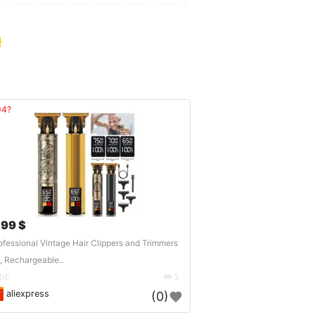
가
04?
.99 $
ofessional Vintage Hair Clippers and Trimmers
t, Rechargeable..
DE
3
aliexpress
(0)