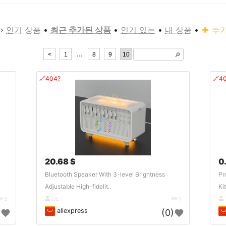
›
인기 상품
•
최근 추가된 상품
•
인기 있는
•
내 상품
•
추
...
<
1
8
9
10
🔎︎
🔗404?
🔗4
20.68 $
0
Bluetooth Speaker With 3-level Brightness
Pr
Adjustable High-fidelit..
Ki
5
DE
1
aliexpress
)
(0)