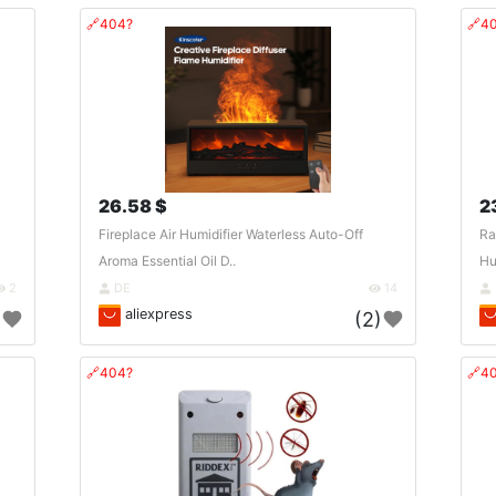
🔗404?
🔗4
26.58 $
2
Fireplace Air Humidifier Waterless Auto-Off
Ra
Aroma Essential Oil D..
Hu
2
DE
14
aliexpress
)
(2)
🔗404?
🔗4