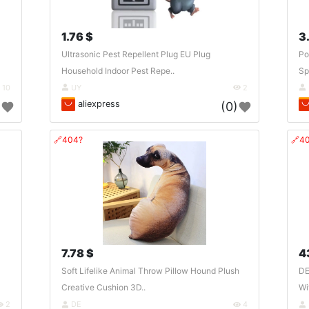
1.76 $
3
Ultrasonic Pest Repellent Plug EU Plug
Po
Household Indoor Pest Repe..
Sp
10
UY
2
aliexpress
)
(0)
🔗404?
🔗4
7.78 $
4
Soft Lifelike Animal Throw Pillow Hound Plush
DE
Creative Cushion 3D..
Wi
2
DE
4