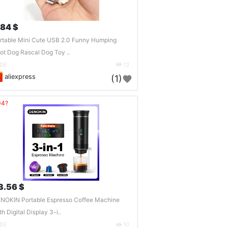
.84 $
rtable Mini Cute USB 2.0 Funny Humping
ot Dog Rascal Dog Toy ..
DE
13
aliexpress
(1)
04?
3.56 $
NOKIN Portable Espresso Coffee Machine
th Digital Display 3-i..
DE
10