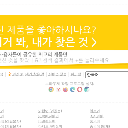
색
이거 봐, 내가 찾은 것
서비스 정보
피드백
|
|
|
|
브라우저 확장 프로그램 설치:
아어
아랍어 (이집트)
일본어
아어
아르메니아어
조지아어
어 (라틴문자)
아일랜드어
중국어
어 (키릴문자)
아제르바이잔어
중국어 (번체)