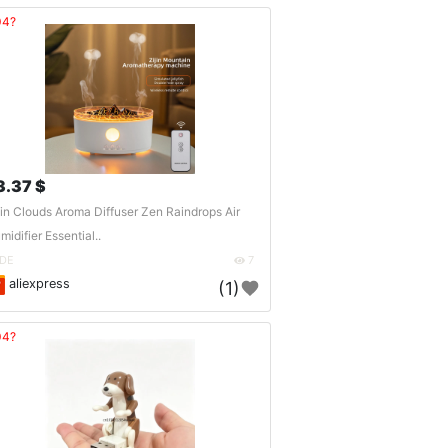
04?
3.37 $
in Clouds Aroma Diffuser Zen Raindrops Air
midifier Essential..
DE
7
aliexpress
(1)
04?