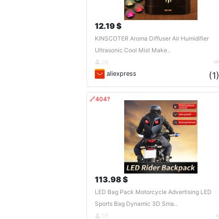
12.19 $
KINSCOTER Aroma Diffuser Air Humidifier
Ultrasonic Cool Mist Make..
DE
aliexpress
(1
🔗404?
113.98 $
LED Bag Pack Motorcycle Advertising LED
Sports Bag Dynamic 3D Sma..
DE