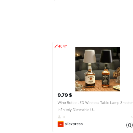
🔗404?
9.79 $
Wine Bottle LED Wireless Table Lamp 3-color
Infinitely Dimmable U..
DE
aliexpress
(0