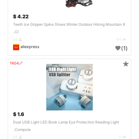
4.22 $
8 Teeth Ice Gripper Spike Shoes Winter Outdoor Hiking Mountain
Cl..
DE
165
aliexpress
(1)
★
🔗404?
1.6 $
Dual USB Light LED Book Lamp Eye Protection Reading Light
Compute..
DE
11