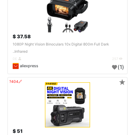
37.58 $
1080P Night Vision Binoculars 10x Digital 800m Full Dark
Infrared..
DE
257
aliexpress
(1)
★
🔗404?
51 $