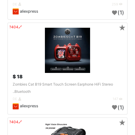
DE
259
aliexpress
(1)
★
🔗404?
18 $
Zombies Cat B19 Smart Touch Screen Earphone HiFi Stereo
Bluetooth..
DE
147
aliexpress
(1)
★
🔗404?