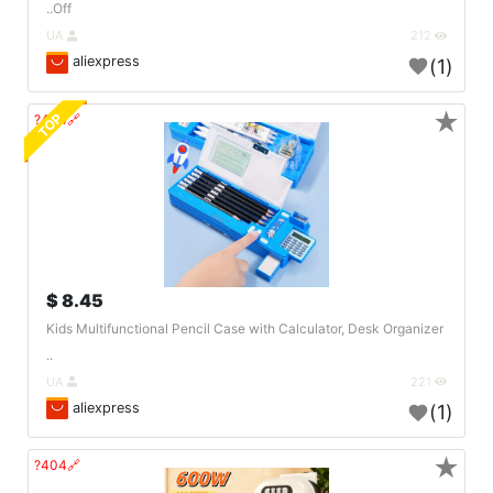
Off..
UA
212
aliexpress
(1)
★
TOP
🔗404?
8.45 $
Kids Multifunctional Pencil Case with Calculator, Desk Organizer
..
UA
221
aliexpress
(1)
★
🔗404?