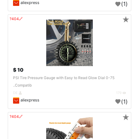
aliexpress
(1)
★
🔗404?
10 $
0-75 PSI Tire Pressure Gauge with Easy to Read Glow Dial
Compatib..
DE
179
aliexpress
(1)
★
🔗404?