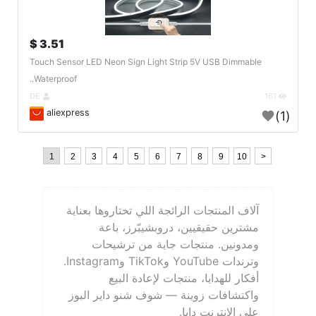
3.51 $
Touch Sensor LED Neon Sign Light Strip 5V USB Dimmable
Waterproof..
DE
161
aliexpress
(1)
1
2
3
4
5
6
7
8
9
10
>
آلاف المنتجات الرائجة اللي تختاروها بعناية
مشترين حقيقيين، دروبشيبّرز، باعة
ومدونين. منتجات جاية من ترشيحات
وترندات YouTube وTikTok وInstagram.
أفكار للهدايا، منتجات لإعادة البيع
واكتشافات زوينة — شوف شنو داير البوز
على الإنترنت دابا.