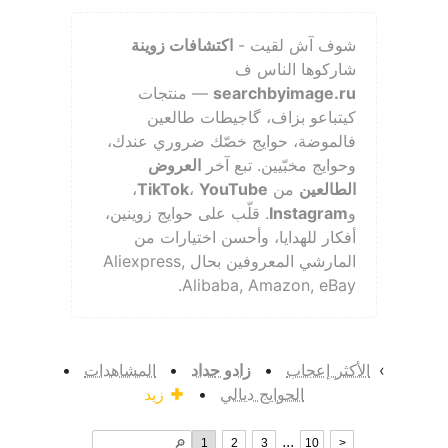
شوف آش لقيت -
اكتشافات زوينة
شاركوها الناس ف
searchbyimage.ru
— منتجات
كيتباعو بزاف، گاجيطات طالعين
فالموضة، حوايج خصّك ضروري عندك،
وحوايج مخبّيين. تبع آخر
العروض
الطالعين
من
YouTube
،
TikTok
،
و
Instagram
. قلّب على حوايج زوينين،
أفكار للهدايا، وأحسن اختيارات من
المارشي المعروفين بحال Aliexpress,
Alibaba, Amazon, eBay.
›
الأكثر إعجاب
•
زادو جداد
•
المشاهدات
•
الحوايج ديالي
•
زيد
...
1
2
3
10
>
🔎︎