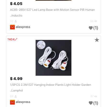
4.05 $
AC85-265V E27 Led Lamp Base with Motion Sensor PIR Human
Inductio..
DE
96
aliexpress
(1)
★
🔗404?
4.99 $
1/5PCS 2.3M E27 Hanging Indoor Plants Light Holder Garden
Lamphol..
DE
97
aliexpress
(1)