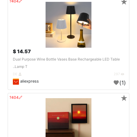
★
🔗404?
14.57 $
Dual Purpose Wine Bottle Vases Base Rechargeable LED Table
Lamp T..
DE
297
aliexpress
(1)
★
🔗404?