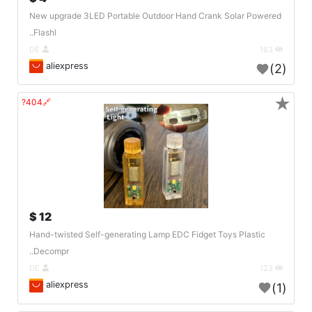
New upgrade 3LED Portable Outdoor Hand Crank Solar Powered
Flashl..
DE
163
aliexpress
(2)
★
🔗404?
12 $
Hand-twisted Self-generating Lamp EDC Fidget Toys Plastic
Decompr..
DE
123
aliexpress
(1)