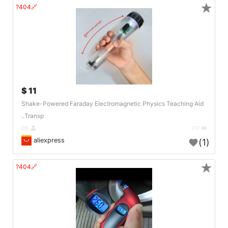
★
🔗404?
11 $
Shake-Powered Faraday Electromagnetic Physics Teaching Aid
Transp..
DE
117
aliexpress
(1)
★
🔗404?