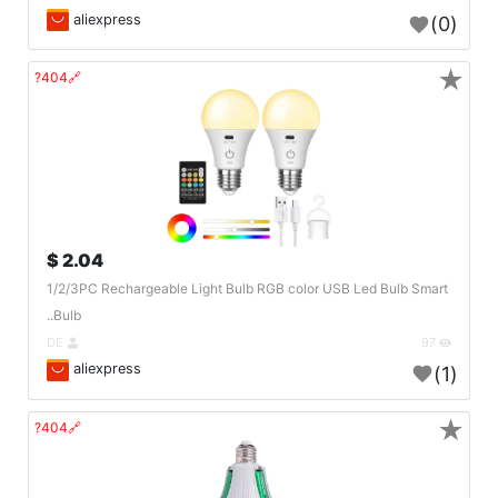
aliexpress
(0)
★
🔗404?
2.04 $
1/2/3PC Rechargeable Light Bulb RGB color USB Led Bulb Smart
Bulb..
DE
97
aliexpress
(1)
★
🔗404?