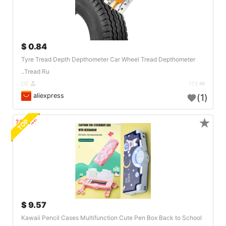
0.84 $
Tyre Tread Depth Depthometer Car Wheel Tread Depthometer
Tread Ru..
DE
173
aliexpress
(1)
★
TOP
🔗404?
9.57 $
Kawaii Pencil Cases Multifunction Cute Pen Box Back to School