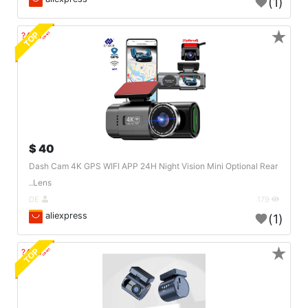
(1)
★
TOP
🔗404?
40 $
Dash Cam 4K GPS WIFI APP 24H Night Vision Mini Optional Rear
Lens..
DE
179
aliexpress
(1)
★
TOP
🔗404?