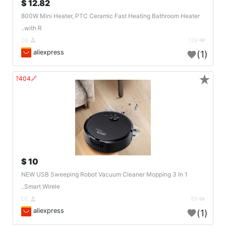
12.82 $
800W Mini Heater, PTC Ceramic Fast Heating Bathroom Heater
with R..
DE
129
aliexpress
(1)
★
🔗404?
10 $
NEW USB Sweeping Robot Vacuum Cleaner Mopping 3 In 1
Smart Wirele..
DE
89
aliexpress
(1)