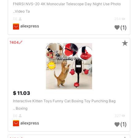
FNIRSI NVS-20 4K Monocular Telescope Day Night Use Photo
Video Ta..
DE
254
aliexpress
(1)
★
🔗404?
11.03 $
Interactive Kitten Toys Funny Cat Boxing Toy Punching Bag
Boxing ..
DE
327
aliexpress
(1)