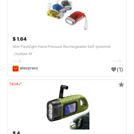
1.64 $
Mini Flashlight Hand Pressure Rechargeable Self-powered
Outdoor M..
DE
133
aliexpress
(1)
★
🔗404?
4 $