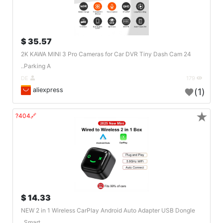
35.57 $
2K KAWA MINI 3 Pro Cameras for Car DVR Tiny Dash Cam 24
Parking A..
DE
179
aliexpress
(1)
★
🔗404?
14.33 $
NEW 2 in 1 Wireless CarPlay Android Auto Adapter USB Dongle
Smart..