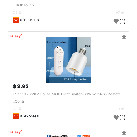
BulbTouch ..
DE
97
aliexpress
(1)
★
🔗404?
3.93 $
E27 110V 220V House Multi Light Switch 60W Wireless Remote
Contr..
DE
99
aliexpress
(1)
★
🔗404?