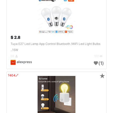
2.8 $
Tuya E27 Led Lamp App Control Bluetooth /WiFi Led Light Bulbs
15W..
DE
102
aliexpress
(1)
★
🔗404?