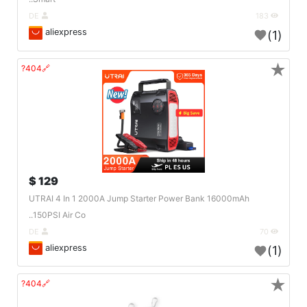
DE
183
aliexpress
(1)
★
🔗404?
129 $
UTRAI 4 In 1 2000A Jump Starter Power Bank 16000mAh
150PSI Air Co..
DE
70
aliexpress
(1)
★
🔗404?