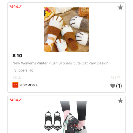
★
🔗404?
10 $
New Women's Winter Plush Slippers Cute Cat Paw Design
Slippers Ho..
DE
152
aliexpress
(1)
★
🔗404?