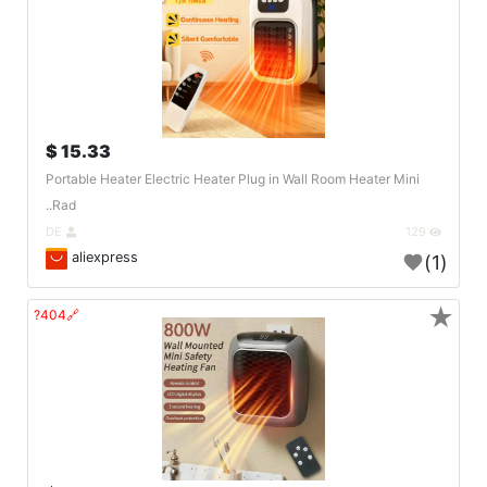
15.33 $
Portable Heater Electric Heater Plug in Wall Room Heater Mini
Rad..
DE
129
aliexpress
(1)
★
🔗404?