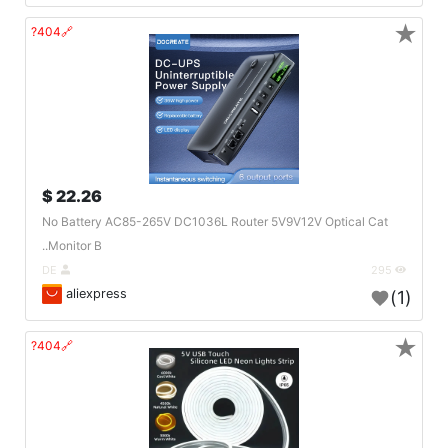
★
🔗404?
22.26 $
No Battery AC85-265V DC1036L Router 5V9V12V Optical Cat
Monitor B..
DE
295
aliexpress
(1)
★
🔗404?