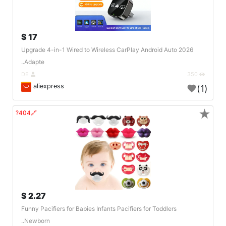
17 $
2026 Upgrade 4-in-1 Wired to Wireless CarPlay Android Auto
Adapte..
DE
350
aliexpress
(1)
★
🔗404?
2.27 $
Funny Pacifiers for Babies Infants Pacifiers for Toddlers
Newborn..