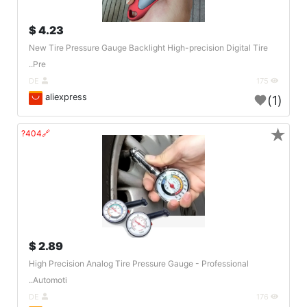
4.23 $
New Tire Pressure Gauge Backlight High-precision Digital Tire
Pre..
DE
175
aliexpress
(1)
★
🔗404?
2.89 $
High Precision Analog Tire Pressure Gauge - Professional
Automoti..
DE
176