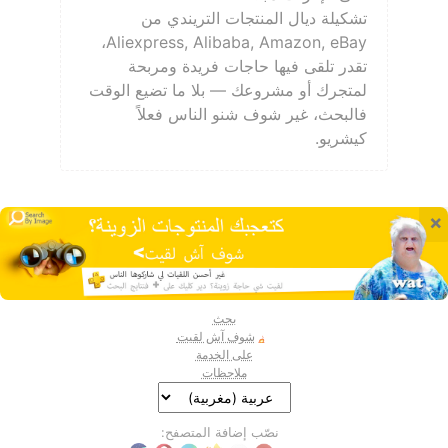
تشكيلة ديال المنتجات التريندي من
Aliexpress, Alibaba, Amazon, eBay،
تقدر تلقى فيها حاجات فريدة ومربحة
لمتجرك أو مشروعك — بلا ما تضيع الوقت
فالبحث، غير شوف شنو الناس فعلاً
كيشريو.
×
بحث
شوف آش لقيت
على الخدمة
ملاحظات
نصّب إضافة المتصفح: