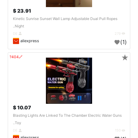
23.91 $
Kinetic Sunrise Sunset Wall Lamp Adjustable Dual Pull Ropes
Night..
DE
279
aliexpress
(1)
★
🔗404?
10.07 $
Blasting Lights Are Linked To The Chamber Electric Water Guns
Toy..
DE
150
aliexpress