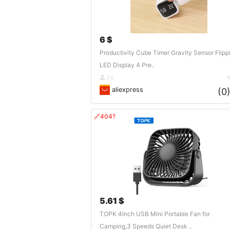
6 $
Productivity Cube Timer Gravity Sensor Flipp
LED Display 4 Pre..
DE
aliexpress
(0
🔗404?
5.61 $
TOPK 4Inch USB Mini Portable Fan for
Camping,3 Speeds Quiet Desk ..