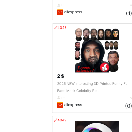
DE
aliexpress
(1
🔗404?
2 $
2026 NEW Interesting 3D Printed Funny Full
Face Mask Celebrity Re..
DE
aliexpress
(0
🔗404?