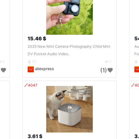
15.46 $
5
2025 New Mini Camera Photography Child Mini
Au
DV Pocket Audio Video..
Fo
3
DE
3
aliexpress
)
(1)
🔗404?
🔗4
3.61 $
3