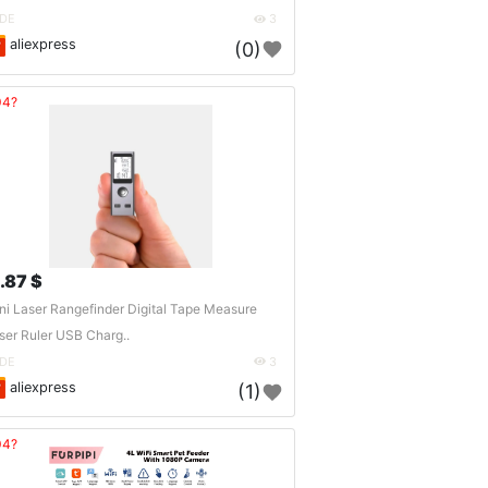
DE
3
aliexpress
(0)
04?
1.87 $
ni Laser Rangefinder Digital Tape Measure
ser Ruler USB Charg..
DE
3
aliexpress
(1)
04?