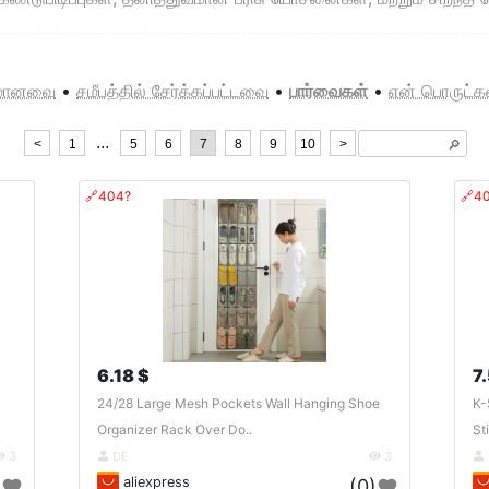
பலமானவை
•
சமீபத்தில் சேர்க்கப்பட்டவை
•
பார்வைகள்
•
என் பொருட்க
...
<
1
5
6
7
8
9
10
>
🔎︎
🔗404?
🔗4
6.18 $
7
24/28 Large Mesh Pockets Wall Hanging Shoe
K-
Organizer Rack Over Do..
St
3
DE
3
aliexpress
)
(0)