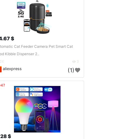
4.67 $
tomatic Cat Feeder Camera Pet Smart Cat
od Kibble Dispenser 2..
DE
3
aliexpress
(1)
04?
.28 $