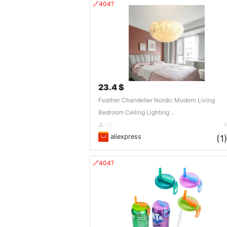
🔗404?
23.4 $
Feather Chandelier Nordic Modern Living
Bedroom Ceiling Lighting ..
DE
aliexpress
(1
🔗404?