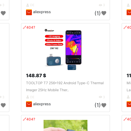
3
DE
3
aliexpress
)
(1)
🔗404?
🔗4
148.87 $
1
TOOLTOP T7 256*192 Android Type-C Thermal
Mi
Imager 25Hz Mobile Ther..
La
3
DE
3
aliexpress
)
(1)
🔗404?
🔗4