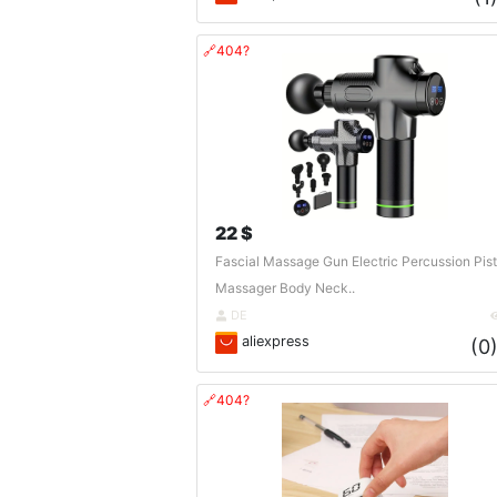
🔗404?
22 $
Fascial Massage Gun Electric Percussion Pist
Massager Body Neck..
DE
aliexpress
(0
🔗404?