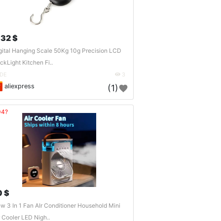
.32 $
gital Hanging Scale 50Kg 10g Precision LCD
ckLight Kitchen Fi..
DE
3
aliexpress
(1)
04?
0 $
w 3 In 1 Fan AIr Conditioner Household Mini
r Cooler LED Nigh..