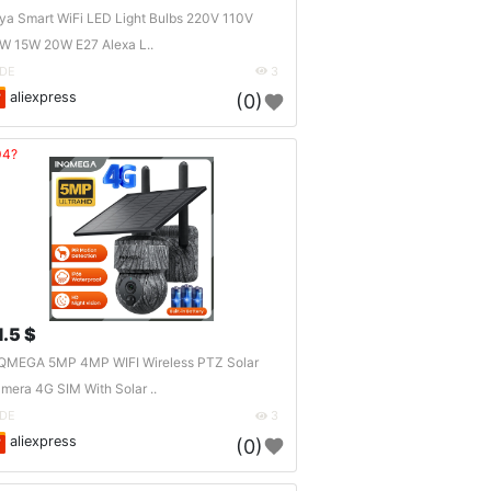
ya Smart WiFi LED Light Bulbs 220V 110V
W 15W 20W E27 Alexa L..
DE
3
aliexpress
(0)
04?
1.5 $
QMEGA 5MP 4MP WIFI Wireless PTZ Solar
mera 4G SIM With Solar ..
DE
3
aliexpress
(0)