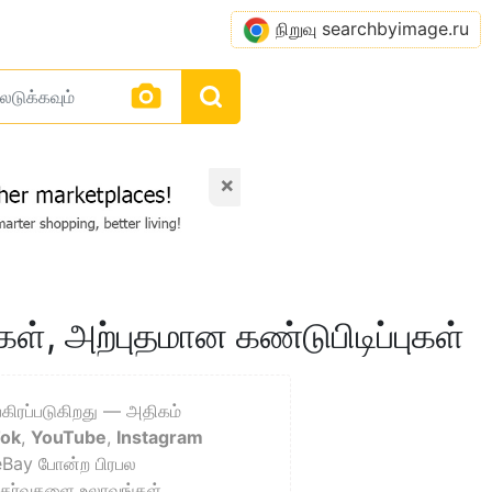
நிறுவு searchbyimage.ru
×
ள், அற்புதமான கண்டுபிடிப்புகள்
கிரப்படுகிறது — அதிகம்
Tok
,
YouTube
,
Instagram
eBay போன்ற பிரபல
தேர்வுகளை உலாவுங்கள்.