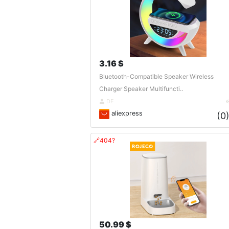
3.16 $
Bluetooth-Compatible Speaker Wireless
Charger Speaker Multifuncti..
DE
aliexpress
(0
🔗404?
50.99 $