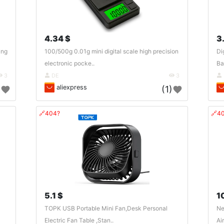
4.34 $
3
ing
100/500g 0.01g mini digital scale high precision
Di
electronic pocke..
Ba
3
DE
3
aliexpress
)
(1)
🔗404?
🔗4
5.1 $
1
TOPK USB Portable Mini Fan,Desk Personal
Ne
Electric Fan Table ,Stan..
Ai