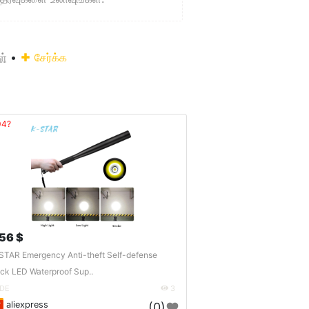
ள்
•
சேர்க்க
04?
.56 $
STAR Emergency Anti-theft Self-defense
ick LED Waterproof Sup..
DE
3
aliexpress
(0)