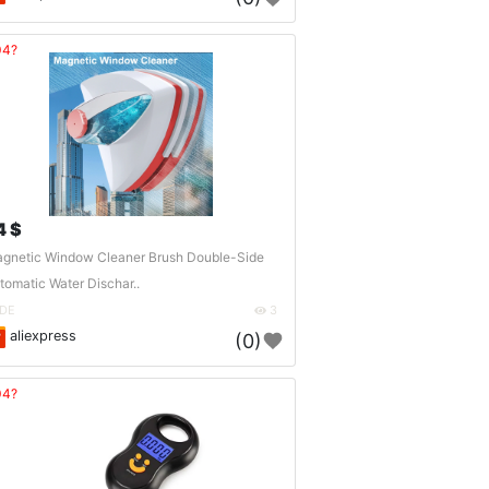
04?
4 $
gnetic Window Cleaner Brush Double-Side
tomatic Water Dischar..
DE
3
aliexpress
(0)
04?