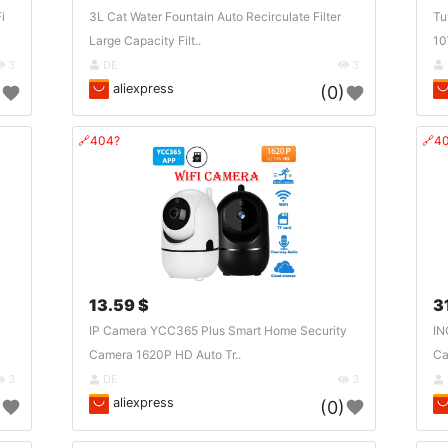
i
3L Cat Water Fountain Auto Recirculate Filter
Tu
Large Capacity Filt..
10
3
DE
3
aliexpress
)
(0)
🔗404?
🔗4
13.59 $
3
IP Camera YCC365 Plus Smart Home Security
IN
Camera 1620P HD Auto Tr..
Ca
3
DE
3
aliexpress
)
(0)