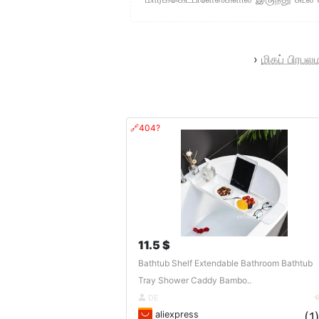
›
மிகப் பிர
🔗404?
11.5 $
Bathtub Shelf Extendable Bathroom Bathtub
Tray Shower Caddy Bambo..
DE
aliexpress
(1