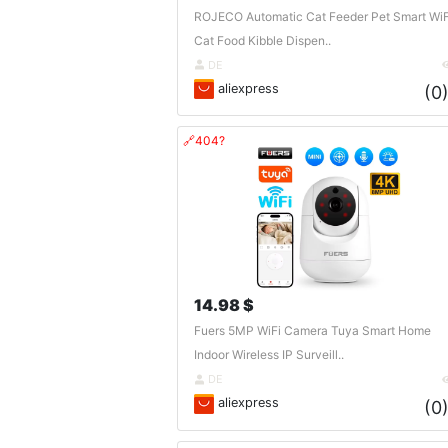
ROJECO Automatic Cat Feeder Pet Smart WiF
Cat Food Kibble Dispen..
DE
aliexpress
(0
🔗404?
14.98 $
Fuers 5MP WiFi Camera Tuya Smart Home
Indoor Wireless IP Surveill..
DE
aliexpress
(0