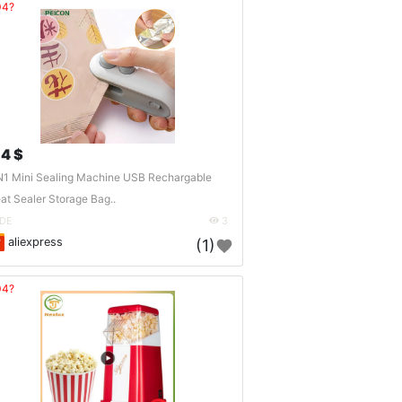
04?
.4 $
N1 Mini Sealing Machine USB Rechargable
at Sealer Storage Bag..
DE
3
aliexpress
(1)
04?