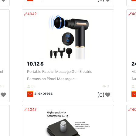
🔗404?
🔗4
10.12 $
2
ol
Portable Fascial Massage Gun Electric
Ma
Percussion Pistol Massager ..
Au
3
DE
3
aliexpress
)
(0)
🔗404?
🔗4