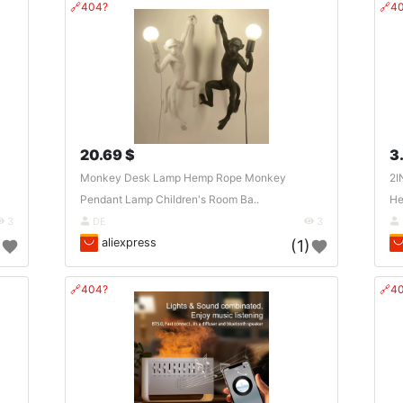
🔗404?
🔗4
20.69 $
3
Monkey Desk Lamp Hemp Rope Monkey
2I
Pendant Lamp Children's Room Ba..
He
3
DE
3
aliexpress
)
(1)
🔗404?
🔗4