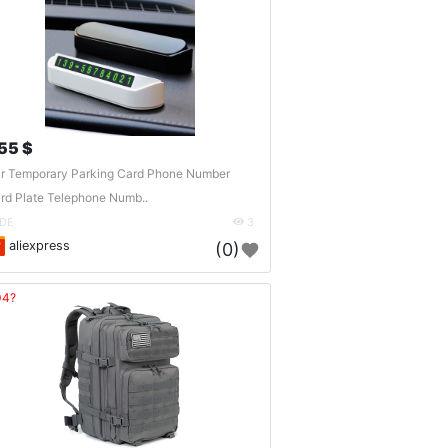
.55 $
r Temporary Parking Card Phone Number
rd Plate Telephone Numb..
DE
3
aliexpress
(0)
04?