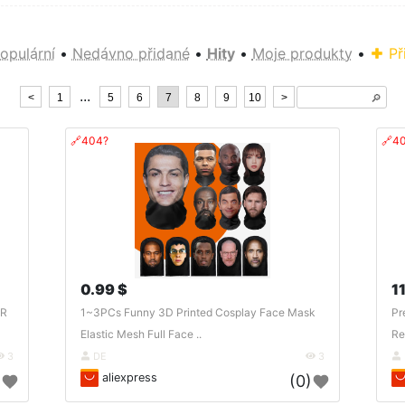
opulární
•
Nedávno přidané
•
Hity
•
Moje produkty
•
Př
...
<
1
5
6
7
8
9
10
>
🔎︎
🔗404?
🔗4
0.99 $
11
AR
1~3PCs Funny 3D Printed Cosplay Face Mask
Pr
Elastic Mesh Full Face ..
Re
3
DE
3
aliexpress
)
(0)