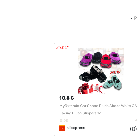
›
P
🔗404?
10.8 $
MyRytanda Car Shape Plush Shoes White C
Racing Plush Slippers W..
DE
aliexpress
(0