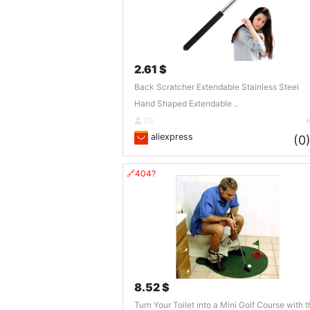
2.61 $
Back Scratcher Extendable Stainless Steel
Hand Shaped Extendable ..
DE
aliexpress
(0
🔗404?
8.52 $
Turn Your Toilet into a Mini Golf Course with t