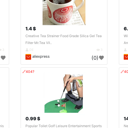
1.4 $
6
Creative Tea Strainer Food Grade Silica Gel Tea
Wi
Filter Mr.Tea Vil..
An
3
DE
3
aliexpress
)
(0)
🔗404?
🔗4
0.99 $
1
his
Popular Toilet Golf Leisure Entertainment Sports
Ne