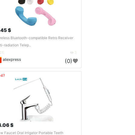
.45 $
reless Bluetooth-compatible Retro Receiver
ti-radiation Telep..
DE
3
aliexpress
(0)
04?
4.06 $
w Faucet Oral Irrigator Portable Teeth