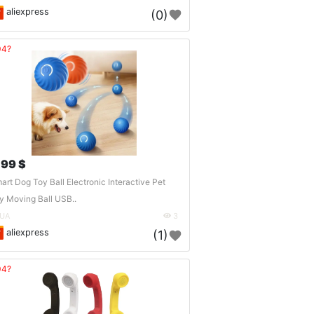
aliexpress
(0)
04?
.99 $
art Dog Toy Ball Electronic Interactive Pet
y Moving Ball USB..
UA
3
aliexpress
(1)
04?