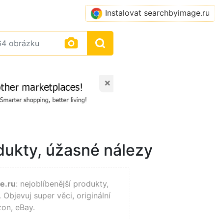
Instalovat searchbyimage.ru
×
odukty, úžasné nálezy
e.ru
: nejoblíbenější produkty,
. Objevuj super věci, originální
zon, eBay.