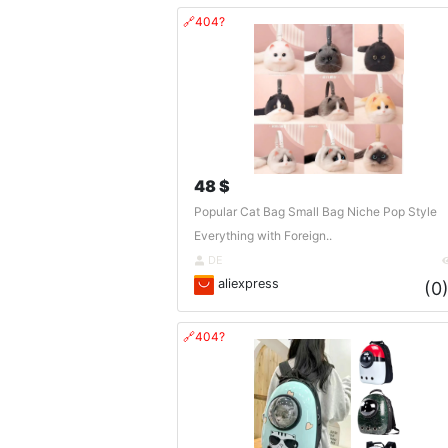
🔗404?
48 $
Popular Cat Bag Small Bag Niche Pop Style
Everything with Foreign..
DE
aliexpress
(0
🔗404?