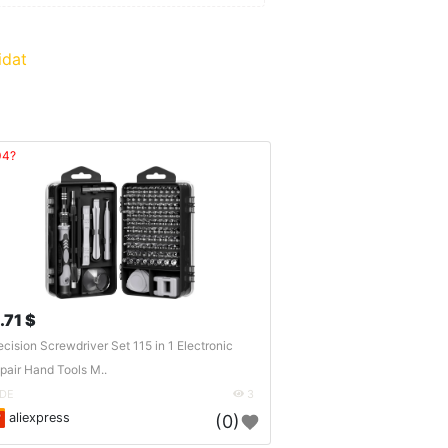
idat
04?
.71 $
ecision Screwdriver Set 115 in 1 Electronic
pair Hand Tools M..
DE
3
aliexpress
(0)