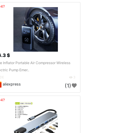
04?
6.3 $
re Inflator Portable Air Compressor Wireless
ectric Pump Emer..
DE
3
aliexpress
(1)
04?