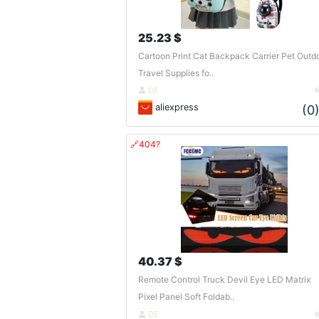
25.23 $
Cartoon Print Cat Backpack Carrier Pet Outd
Travel Supplies fo..
DE
aliexpress
(0
🔗404?
40.37 $
Remote Control Truck Devil Eye LED Matrix
Pixel Panel Soft Foldab..
DE