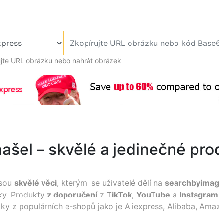
ujte URL obrázku nebo nahrát obrázek
našel – skvělé a jedinečné pr
jsou
skvělé věci
, kterými se uživatelé dělí na
searchbyimag
sky. Produkty
z doporučení
z
TikTok
,
YouTube
a
Instagram
ky z populárních e-shopů jako je Aliexpress, Alibaba, Ama