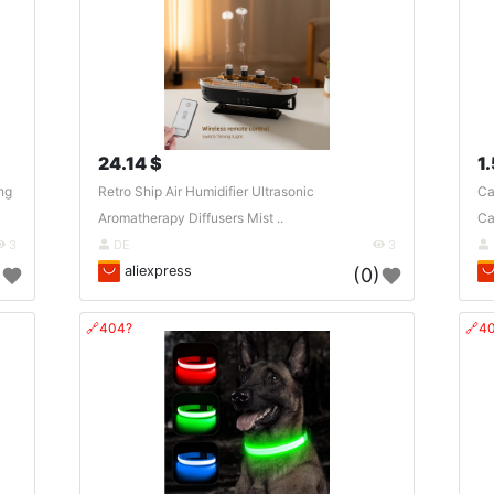
24.14 $
1
ng
Retro Ship Air Humidifier Ultrasonic
Ca
Aromatherapy Diffusers Mist ..
Ca
3
DE
3
aliexpress
)
(0)
🔗404?
🔗4