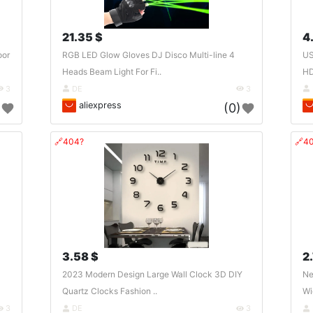
21.35 $
4
oor
RGB LED Glow Gloves DJ Disco Multi-line 4
US
Heads Beam Light For Fi..
HD
3
DE
3
aliexpress
)
(0)
🔗404?
🔗4
3.58 $
2
2023 Modern Design Large Wall Clock 3D DIY
Ne
Quartz Clocks Fashion ..
Wi
3
DE
3