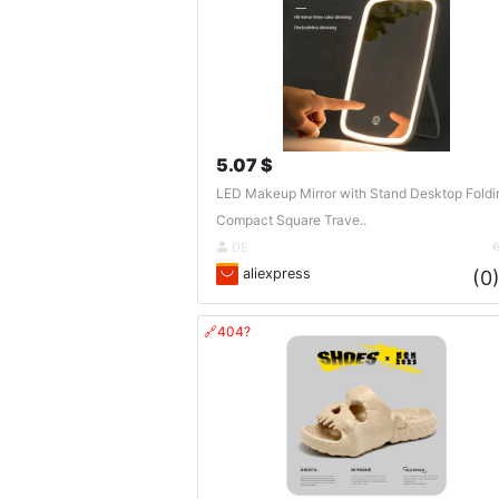
5.07 $
LED Makeup Mirror with Stand Desktop Foldi
Compact Square Trave..
DE
aliexpress
(0
🔗404?