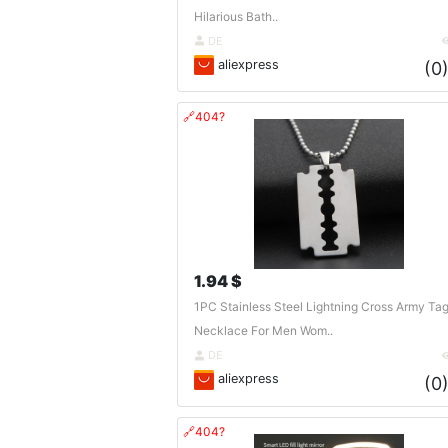
Hilarious Bath..
DE
aliexpress
(0
🔗404?
1.94 $
1PC Stainless Steel Lightning Cross Army Ta
Necklace For Men Wom..
DE
aliexpress
(0
🔗404?