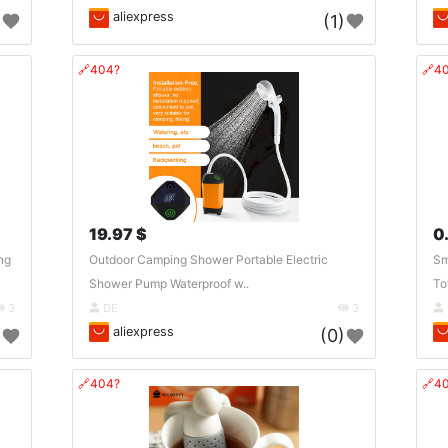
aliexpress
)
(1)
🔗404?
🔗4
19.97 $
0
ng
Outdoor Camping Shower Portable Electric
Sm
Shower Pump Waterproof w..
To
3
DE
3
aliexpress
)
(0)
🔗404?
🔗4