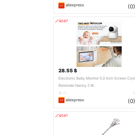
aliexpress
(0
🔗404?
28.55 $
Electronic Baby Monitor 5.0 Inch Screen Cryi
Reminder Nanny 2 W..
DE
aliexpress
(0
🔗404?