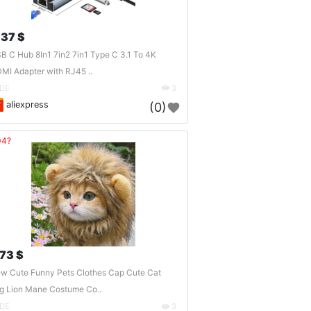
.37 $
B C Hub 8In1 7in2 7in1 Type C 3.1 To 4K
MI Adapter with RJ45 ..
DE
3
aliexpress
(0)
04?
.73 $
w Cute Funny Pets Clothes Cap Cute Cat
g Lion Mane Costume Co..
DE
3