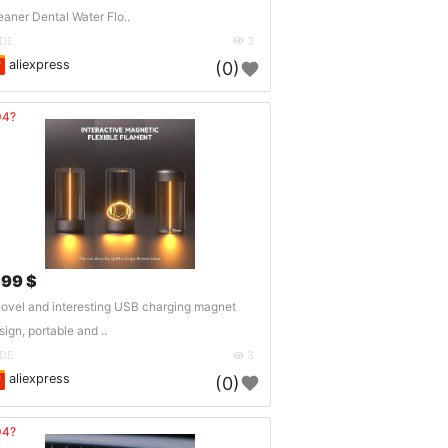
eaner Dental Water Flo..
DE
3
aliexpress
(0)
04?
.99 $
novel and interesting USB charging magnet
sign, portable and ..
DE
3
aliexpress
(0)
04?