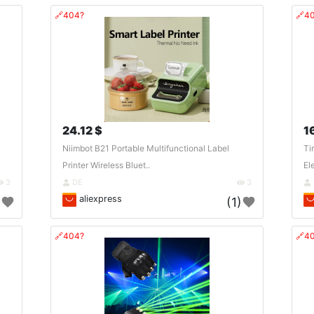
🔗404?
🔗4
24.12 $
1
Niimbot B21 Portable Multifunctional Label
Ti
Printer Wireless Bluet..
El
3
DE
3
aliexpress
)
(1)
🔗404?
🔗4