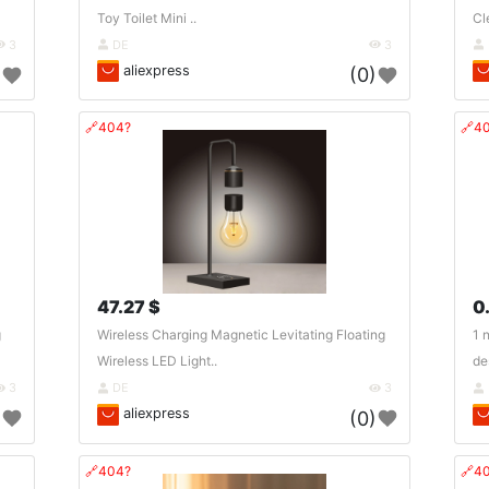
Toy Toilet Mini ..
Cl
3
DE
3
aliexpress
)
(0)
🔗404?
🔗4
47.27 $
0
g
Wireless Charging Magnetic Levitating Floating
1 
Wireless LED Light..
de
3
DE
3
aliexpress
)
(0)
🔗404?
🔗4