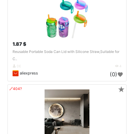
1.87 $
Reusable Portable Soda Can Lid with Silicone Straw,Suitable for
C..
DE
4
aliexpress
(0)
★
🔗404?