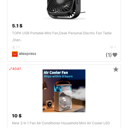
5.1 $
TOPK USB Portable Mini Fan,Desk Personal Electric Fan Table
,Stan..
DE
4
aliexpress
(1)
★
🔗404?
10 $
New 3 In 1 Fan AIr Conditioner Household Mini Air Cooler LED