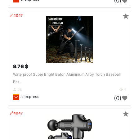
(0)
★
🔗404?
9.76 $
Waterproof Super Bright Baton Aluminium Alloy Torch Baseball
Bat ..
DE
4
aliexpress
(0)
★
🔗404?