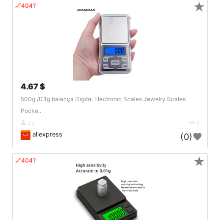
★
🔗404?
4.67 $
500g /0.1g balança Digital Electronic Scales Jewelry Scales
Pocke..
DE
4
aliexpress
(0)
★
🔗404?