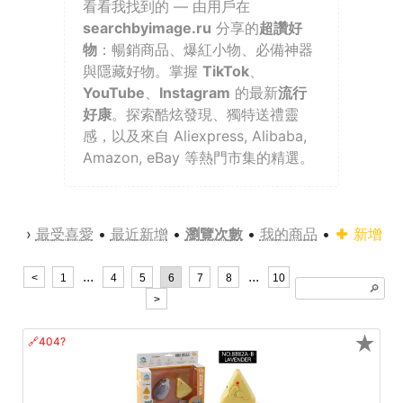
看看我找到的 — 由用戶在
searchbyimage.ru
分享的
超讚好
物
：暢銷商品、爆紅小物、必備神器
與隱藏好物。掌握
TikTok
、
YouTube
、
Instagram
的最新
流行
好康
。探索酷炫發現、獨特送禮靈
感，以及來自 Aliexpress, Alibaba,
Amazon, eBay 等熱門市集的精選。
›
最受喜愛
•
最近新增
•
瀏覽次數
•
我的商品
•
新增
...
...
<
1
4
5
6
7
8
10
🔎︎
>
★
🔗404?