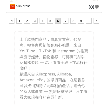
DE
3
aliexpress
(0)
<
1
2
3
4
5
6
7
8
9
10
>
上千款熱門商品，由真實買家、代發
商、轉售商與部落客精心挑選。來自
YouTube、TikTok 和 Instagram 的推薦
與流行趨勢。禮物靈感、可轉售商品以
及超棒發現 — 馬上看看全網正在流行什
麼吧！
精選來自 Aliexpress, Alibaba,
Amazon, eBay 的潮流商品，在這裡你
可以找到獨特又高獲利的產品，適合你
的商店或事業 — 無需反覆搜尋，只要看
看大家現在真的在買什麼。