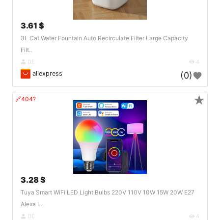
3.61 $
3L Cat Water Fountain Auto Recirculate Filter Large Capacity
Filt..
DE
4
aliexpress
(0)
★
🔗404?
3.28 $
Tuya Smart WiFi LED Light Bulbs 220V 110V 10W 15W 20W E27
Alexa L..
DE
4