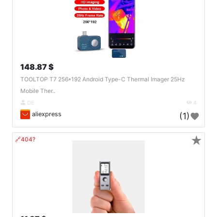
148.87 $
TOOLTOP T7 256*192 Android Type-C Thermal Imager 25Hz
Mobile Ther..
DE
4
aliexpress
(1)
★
🔗404?