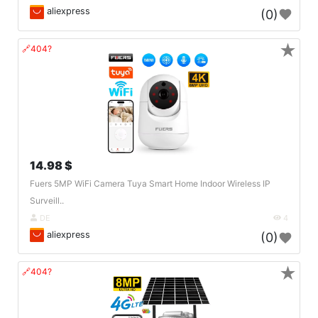
aliexpress
(0)
★
🔗404?
14.98 $
Fuers 5MP WiFi Camera Tuya Smart Home Indoor Wireless IP
Surveill..
DE
4
aliexpress
(0)
★
🔗404?