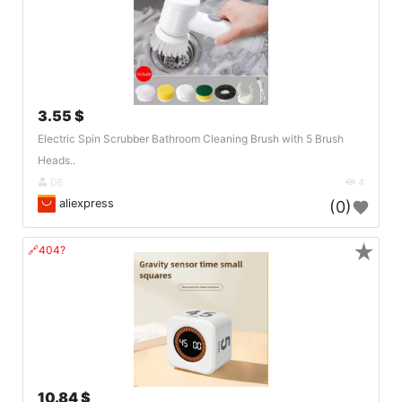
3.55 $
Electric Spin Scrubber Bathroom Cleaning Brush with 5 Brush
Heads..
DE
4
aliexpress
(0)
★
🔗404?
10.84 $