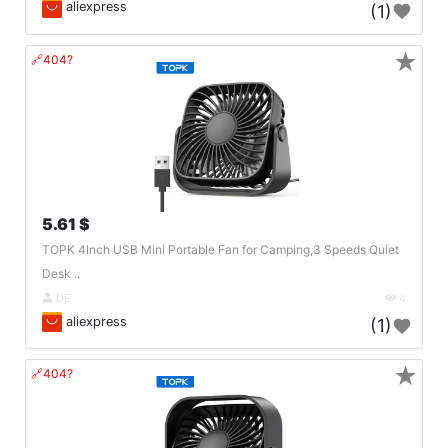
aliexpress
(1)
★
🔗404?
5.61 $
TOPK 4Inch USB Mini Portable Fan for Camping,3 Speeds Quiet
Desk ..
DE
4
aliexpress
(1)
★
🔗404?