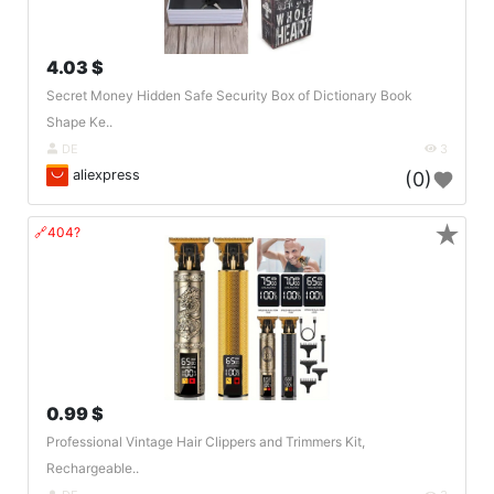
4.03 $
Secret Money Hidden Safe Security Box of Dictionary Book
Shape Ke..
DE
3
aliexpress
(0)
★
🔗404?
0.99 $
Professional Vintage Hair Clippers and Trimmers Kit,
Rechargeable..