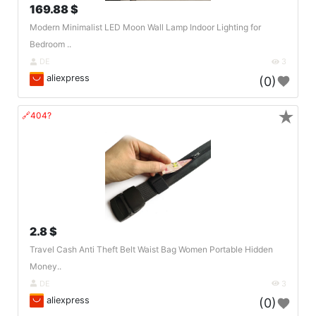
169.88 $
Modern Minimalist LED Moon Wall Lamp Indoor Lighting for
Bedroom ..
DE
3
aliexpress
(0)
★
🔗404?
2.8 $
Travel Cash Anti Theft Belt Waist Bag Women Portable Hidden
Money..
DE
3
aliexpress
(0)