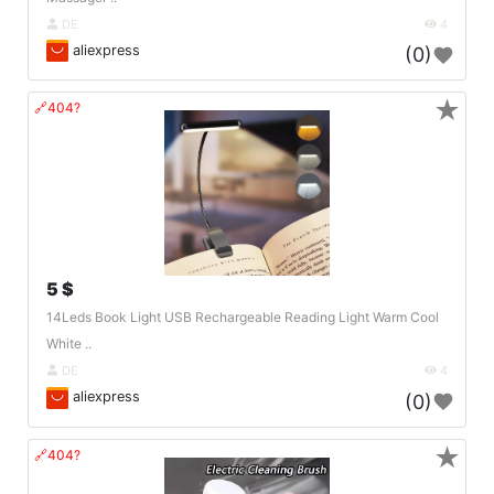
DE
4
aliexpress
(0)
★
🔗404?
5 $
14Leds Book Light USB Rechargeable Reading Light Warm Cool
White ..
DE
4
aliexpress
(0)
★
🔗404?