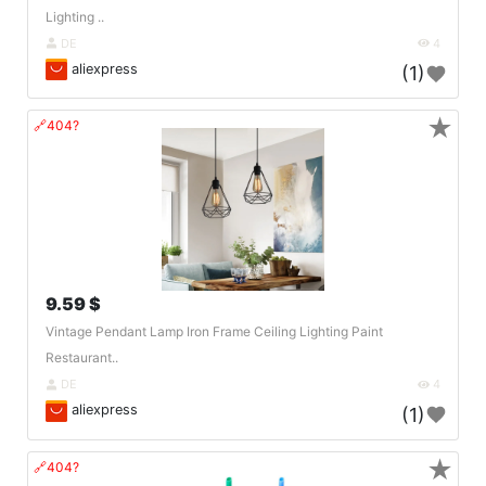
Lighting ..
DE
4
aliexpress
(1)
★
🔗404?
9.59 $
Vintage Pendant Lamp Iron Frame Ceiling Lighting Paint
Restaurant..
DE
4
aliexpress
(1)
★
🔗404?