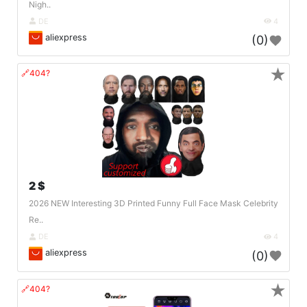
Nigh..
DE
4
aliexpress
(0)
★
🔗404?
2 $
2026 NEW Interesting 3D Printed Funny Full Face Mask Celebrity
Re..
DE
4
aliexpress
(0)
★
🔗404?