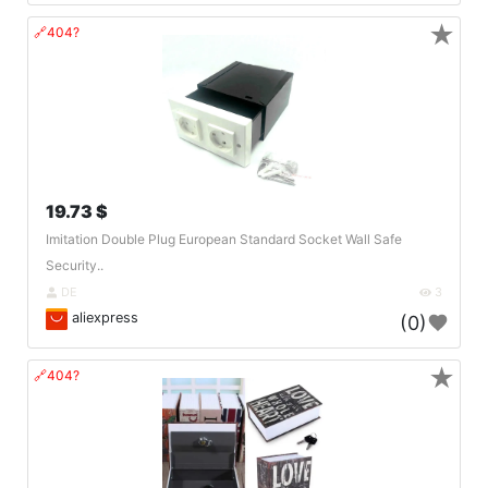
★
🔗404?
19.73 $
Imitation Double Plug European Standard Socket Wall Safe
Security..
DE
3
aliexpress
(0)
★
🔗404?