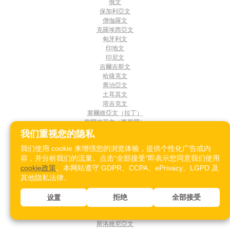
俄文
保加利亞文
僧伽羅文
克羅埃西亞文
匈牙利文
印地文
印尼文
吉爾吉斯文
哈薩克文
喬治亞文
土耳其文
塔吉克文
塞爾維亞文（拉丁）
塞爾維亞文（西里爾）
孟加拉文
我们重视您的隐私
希伯來文
我们使用 cookie 来增强您的浏览体验，提供个性化广告或内
希臘文
容，并分析我们的流量。点击“全部接受”即表示您同意我们使用
德文
cookie政策
。本网站遵守 GDPR、CCPA、ePrivacy、LGPD 及
愛沙尼亞文
其他隐私法律。
愛爾蘭文
拉脫維亞文
挪威文
拒绝
全部接受
设置
捷克文
斯洛伐克文
斯洛維尼亞文