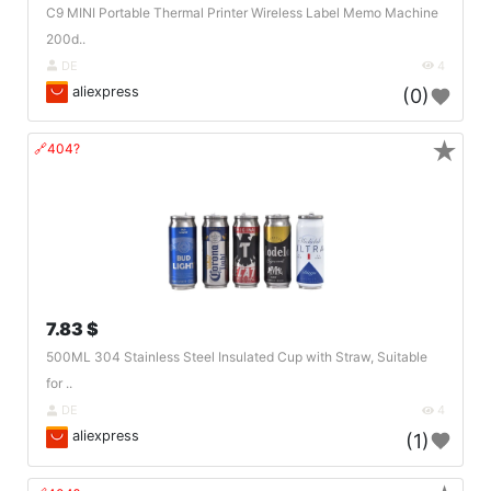
C9 MINI Portable Thermal Printer Wireless Label Memo Machine
200d..
DE
4
aliexpress
(0)
★
🔗404?
7.83 $
500ML 304 Stainless Steel Insulated Cup with Straw, Suitable
for ..
DE
4
aliexpress
(1)