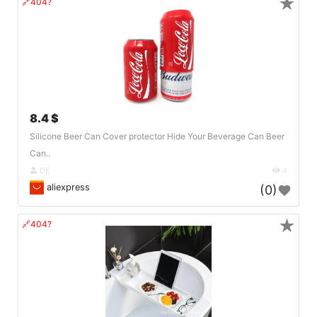
★
🔗404?
8.4 $
Silicone Beer Can Cover protector Hide Your Beverage Can Beer
Can..
DE
4
aliexpress
(0)
★
🔗404?