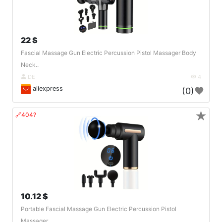
22 $
Fascial Massage Gun Electric Percussion Pistol Massager Body
Neck..
DE
4
aliexpress
(0)
★
🔗404?
10.12 $
Portable Fascial Massage Gun Electric Percussion Pistol
Massager ..