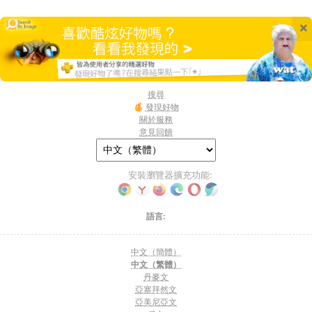
×
搜尋
發現好物
關於服務
意見回饋
安裝瀏覽器擴充功能:
語言:
中文（簡體）
中文（繁體）
丹麥文
亞塞拜然文
亞美尼亞文