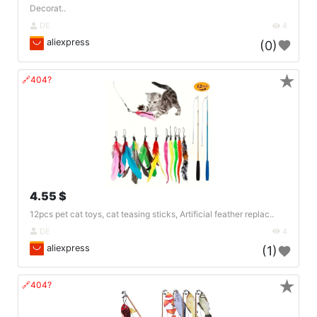
Decorat..
DE
4
aliexpress
(0)
★
🔗404?
4.55 $
12pcs pet cat toys, cat teasing sticks, Artificial feather replac..
DE
4
aliexpress
(1)
★
🔗404?