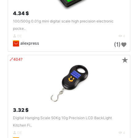
4.34 $
100/500g 0.01g mini digital scale high precision electronic
pocke..
DE
4
aliexpress
(1)
★
🔗404?
3.32 $
Digital Hanging Scale 50Kg 10g Precision LCD BackLight
Kitchen Fi..
DE
4