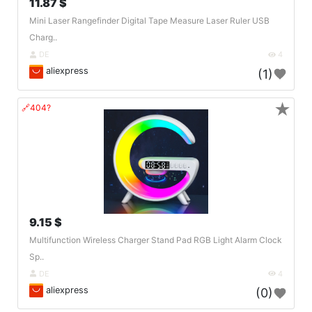
11.87 $
Mini Laser Rangefinder Digital Tape Measure Laser Ruler USB
Charg..
DE
4
aliexpress
(1)
★
🔗404?
9.15 $
Multifunction Wireless Charger Stand Pad RGB Light Alarm Clock
Sp..
DE
4
aliexpress
(0)