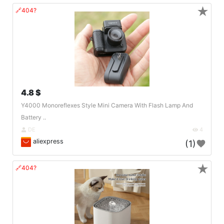
★
🔗404?
4.8 $
Y4000 Monoreflexes Style Mini Camera With Flash Lamp And
Battery ..
DE
4
aliexpress
(1)
★
🔗404?