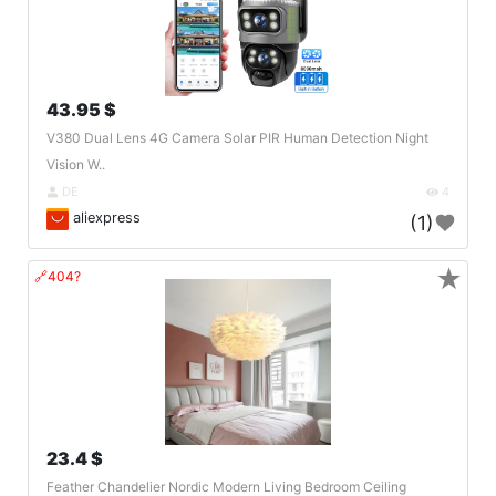
43.95 $
V380 Dual Lens 4G Camera Solar PIR Human Detection Night
Vision W..
DE
4
aliexpress
(1)
★
🔗404?
23.4 $
Feather Chandelier Nordic Modern Living Bedroom Ceiling