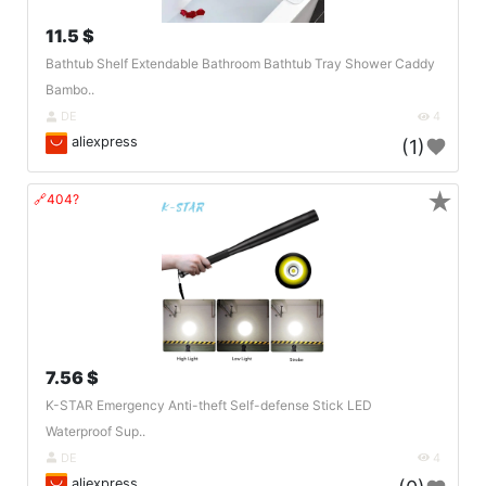
11.5 $
Bathtub Shelf Extendable Bathroom Bathtub Tray Shower Caddy
Bambo..
DE
4
aliexpress
(1)
★
🔗404?
7.56 $
K-STAR Emergency Anti-theft Self-defense Stick LED
Waterproof Sup..
DE
4
aliexpress