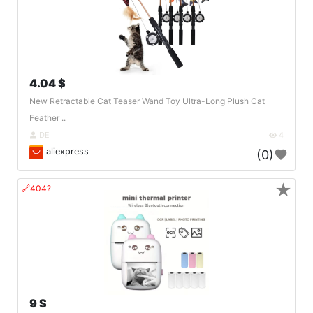
4.04 $
New Retractable Cat Teaser Wand Toy Ultra-Long Plush Cat
Feather ..
DE
4
aliexpress
(0)
★
🔗404?
9 $