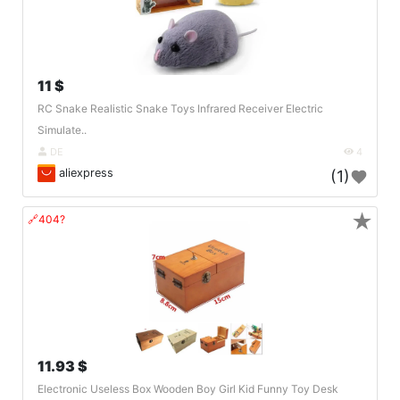
11 $
RC Snake Realistic Snake Toys Infrared Receiver Electric
Simulate..
DE
4
aliexpress
(1)
★
🔗404?
11.93 $
Electronic Useless Box Wooden Boy Girl Kid Funny Toy Desk