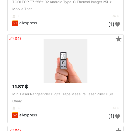
TOOLTOP T7 256*192 Android Type-C Thermal Imager 25Hz
Mobile Ther..
DE
4
aliexpress
(1)
★
🔗404?
11.87 $
Mini Laser Rangefinder Digital Tape Measure Laser Ruler USB
Charg..
DE
4
aliexpress
(1)
🔗404?