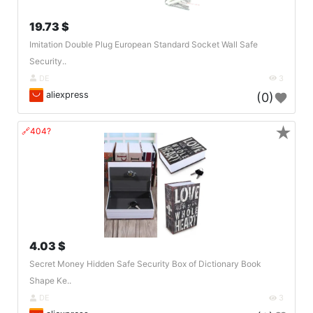
19.73 $
Imitation Double Plug European Standard Socket Wall Safe
Security..
DE
3
aliexpress
(0)
★
🔗404?
4.03 $
Secret Money Hidden Safe Security Box of Dictionary Book
Shape Ke..
DE
3