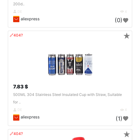
200d..
DE
4
aliexpress
(0)
★
🔗404?
7.83 $
500ML 304 Stainless Steel Insulated Cup with Straw, Suitable
for ..
DE
4
aliexpress
(1)
★
🔗404?