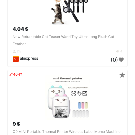
4.04 $
New Retractable Cat Teaser Wand Toy Ultra-Long Plush Cat
Feather ..
DE
4
aliexpress
(0)
★
🔗404?
9 $
C9 MINI Portable Thermal Printer Wireless Label Memo Machine