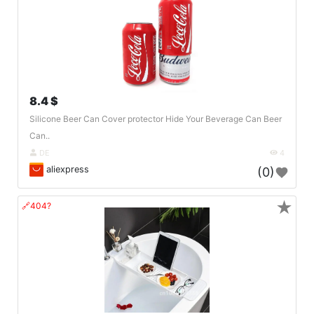
8.4 $
Silicone Beer Can Cover protector Hide Your Beverage Can Beer
Can..
DE
4
aliexpress
(0)
★
🔗404?