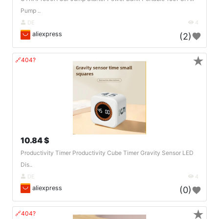
Pump ..
DE
4
aliexpress
(2)
★
🔗404?
10.84 $
Productivity Timer Productivity Cube Timer Gravity Sensor LED
Dis..
DE
4
aliexpress
(0)
★
🔗404?