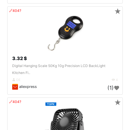
★
🔗404?
3.32 $
Digital Hanging Scale 50Kg 10g Precision LCD BackLight
Kitchen Fi..
DE
4
aliexpress
(1)
★
🔗404?