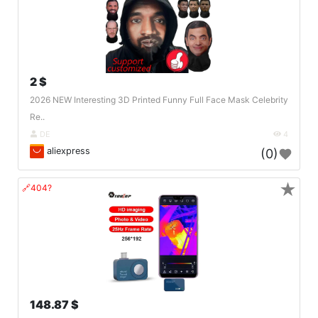
2 $
2026 NEW Interesting 3D Printed Funny Full Face Mask Celebrity
Re..
DE
4
aliexpress
(0)
★
🔗404?
148.87 $