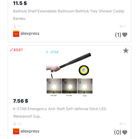
11.5 $
Bathtub Shelf Extendable Bathroom Bathtub Tray Shower Caddy
Bambo..
DE
4
aliexpress
(1)
★
🔗404?
7.56 $
K-STAR Emergency Anti-theft Self-defense Stick LED
Waterproof Sup..
DE
4
aliexpress
(0)