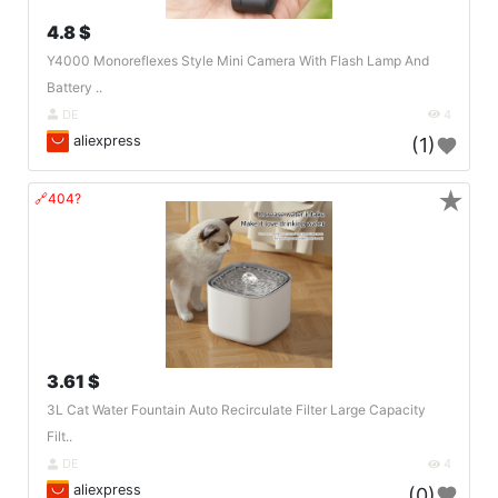
4.8 $
Y4000 Monoreflexes Style Mini Camera With Flash Lamp And
Battery ..
DE
4
aliexpress
(1)
★
🔗404?
3.61 $
3L Cat Water Fountain Auto Recirculate Filter Large Capacity
Filt..
DE
4
aliexpress
(0)