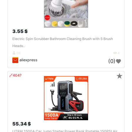
3.55 $
Electric Spin Scrubber Bathroom Cleaning Brush with 5 Brush
Heads..
DE
4
aliexpress
(0)
★
🔗404?
55.34 $
UTRAI 1500A Car Jump Starter Power Bank Portable 150PSI Air