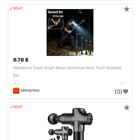
★
🔗404?
9.76 $
Waterproof Super Bright Baton Aluminium Alloy Torch Baseball
Bat ..
DE
4
aliexpress
(0)
★
🔗404?