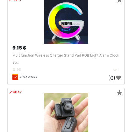
★
9.15 $
Multifunction Wireless Charger Stand Pad RGB Light Alarm Clock
Sp..
DE
4
aliexpress
(0)
★
🔗404?