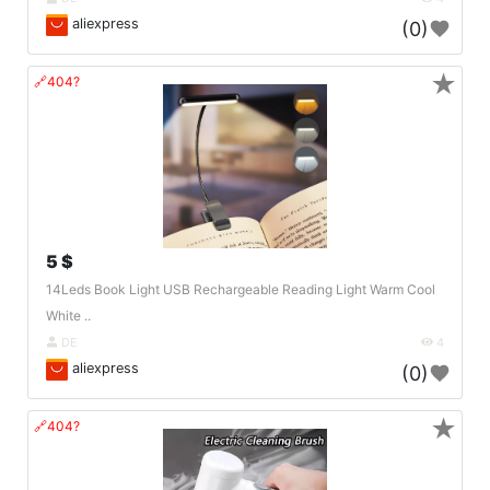
aliexpress
(0)
★
🔗404?
5 $
14Leds Book Light USB Rechargeable Reading Light Warm Cool
White ..
DE
4
aliexpress
(0)
★
🔗404?