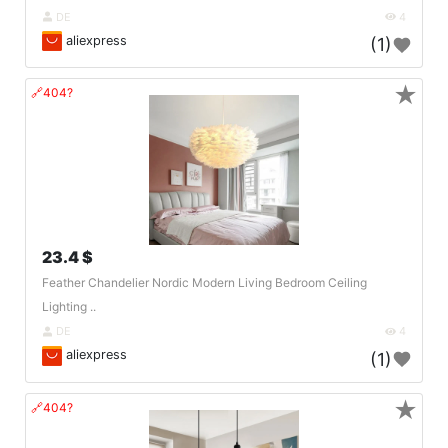
DE
4
aliexpress
(1)
★
🔗404?
23.4 $
Feather Chandelier Nordic Modern Living Bedroom Ceiling
Lighting ..
DE
4
aliexpress
(1)
★
🔗404?