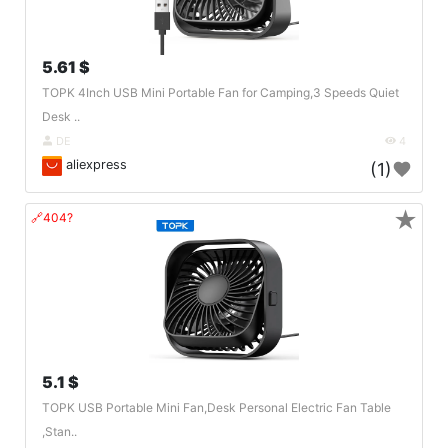
5.61 $
TOPK 4Inch USB Mini Portable Fan for Camping,3 Speeds Quiet
Desk ..
DE
4
aliexpress
(1)
★
🔗404?
5.1 $
TOPK USB Portable Mini Fan,Desk Personal Electric Fan Table
,Stan..