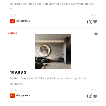
Reusable Portable Soda Can Lid with Silicone Straw,Suitable for
C..
DE
4
aliexpress
(0)
★
🔗404?
169.88 $
Modern Minimalist LED Moon Wall Lamp Indoor Lighting for
Bedroom ..
DE
3
aliexpress
(0)