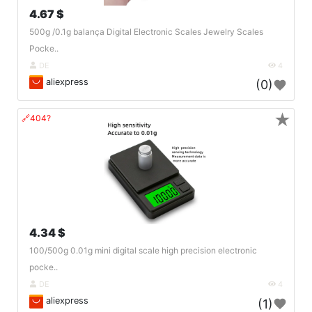
4.67 $
500g /0.1g balança Digital Electronic Scales Jewelry Scales
Pocke..
DE
4
aliexpress
(0)
★
🔗404?
4.34 $
100/500g 0.01g mini digital scale high precision electronic
pocke..
DE
4
aliexpress
(1)