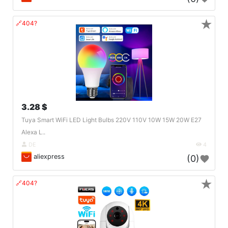
★
🔗404?
3.28 $
Tuya Smart WiFi LED Light Bulbs 220V 110V 10W 15W 20W E27
Alexa L..
DE
4
aliexpress
(0)
★
🔗404?