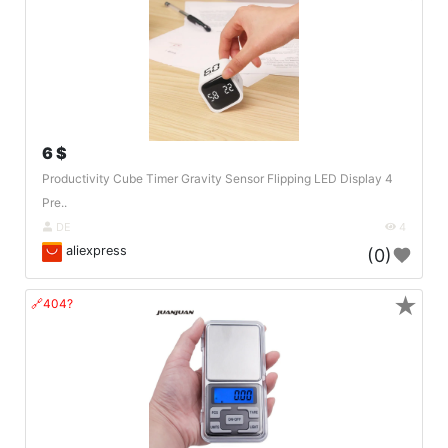
6 $
Productivity Cube Timer Gravity Sensor Flipping LED Display 4
Pre..
DE
4
aliexpress
(0)
★
🔗404?