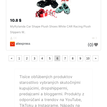
10.8 $
MyRytanda Car Shape Plush Shoes White CAR Racing Plush
Slippers W..
DE
3
aliexpress
(0)
<
1
2
3
4
5
6
7
8
9
10
>
Tisíce obľúbených produktov
starostlivo vybraných skutočnými
kupujúcimi, dropshippermi,
predajcami a bloggermi. Produkty z
odporúčaní a trendov na YouTube,
TikToku a Instagrame. Nápady na