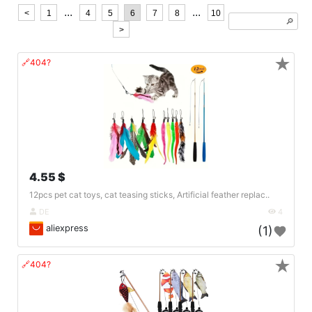
...
...
<
1
4
5
6
7
8
10
🔎︎
>
★
🔗404?
4.55 $
12pcs pet cat toys, cat teasing sticks, Artificial feather replac..
DE
4
aliexpress
(1)
★
🔗404?