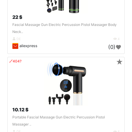
22 $
Fascial Massage Gun Electric Percussion Pistol Massager Body
Neck..
DE
4
aliexpress
(0)
★
🔗404?
10.12 $
Portable Fascial Massage Gun Electric Percussion Pistol
Massager ..
DE
4