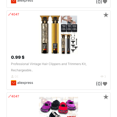
aliexpress
(0)
★
🔗404?
0.99 $
Professional Vintage Hair Clippers and Trimmers Kit,
Rechargeable..
DE
3
aliexpress
(0)
★
🔗404?