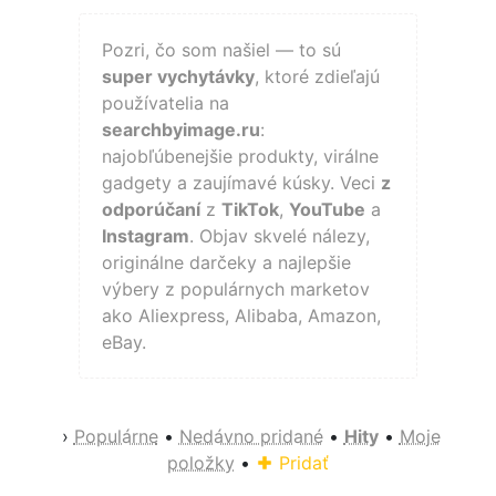
Pozri, čo som našiel — to sú
super vychytávky
, ktoré zdieľajú
používatelia na
searchbyimage.ru
:
najobľúbenejšie produkty, virálne
gadgety a zaujímavé kúsky. Veci
z
odporúčaní
z
TikTok
,
YouTube
a
Instagram
. Objav skvelé nálezy,
originálne darčeky a najlepšie
výbery z populárnych marketov
ako Aliexpress, Alibaba, Amazon,
eBay.
›
Populárne
•
Nedávno pridané
•
Hity
•
Moje
položky
•
Pridať