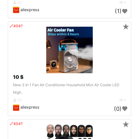
DE
4
aliexpress
(1)
★
🔗404?
10 $
New 3 In 1 Fan AIr Conditioner Household Mini Air Cooler LED
Nigh..
DE
4
aliexpress
(0)
★
🔗404?