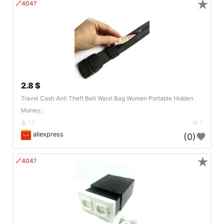
★
🔗404?
2.8 $
Travel Cash Anti Theft Belt Waist Bag Women Portable Hidden
Money..
DE
3
aliexpress
(0)
★
🔗404?