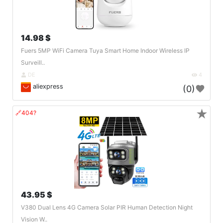
14.98 $
Fuers 5MP WiFi Camera Tuya Smart Home Indoor Wireless IP
Surveill..
DE
4
aliexpress
(0)
★
🔗404?
43.95 $
V380 Dual Lens 4G Camera Solar PIR Human Detection Night
Vision W..