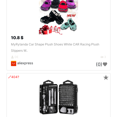
10.8 $
MyRytanda Car Shape Plush Shoes White CAR Racing Plush
Slippers W..
DE
3
aliexpress
(0)
★
🔗404?