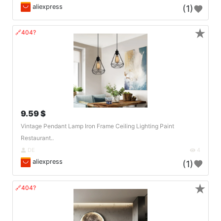
aliexpress
(1)
★
🔗404?
9.59 $
Vintage Pendant Lamp Iron Frame Ceiling Lighting Paint
Restaurant..
DE
4
aliexpress
(1)
★
🔗404?