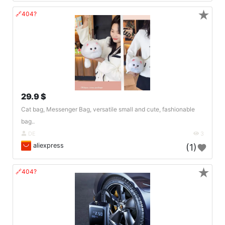
★
🔗404?
29.9 $
Cat bag, Messenger Bag, versatile small and cute, fashionable
bag..
DE
3
aliexpress
(1)
★
🔗404?