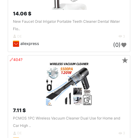
14.06 $
New Faucet Oral Irrigator Portable Teeth Cleaner Dental Water
Flo..
DE
3
aliexpress
(0)
★
🔗404?
7.11 $
PCMOS 1PC Wireless Vacuum Cleaner Dual Use for Home and
Car High ..
DE
3