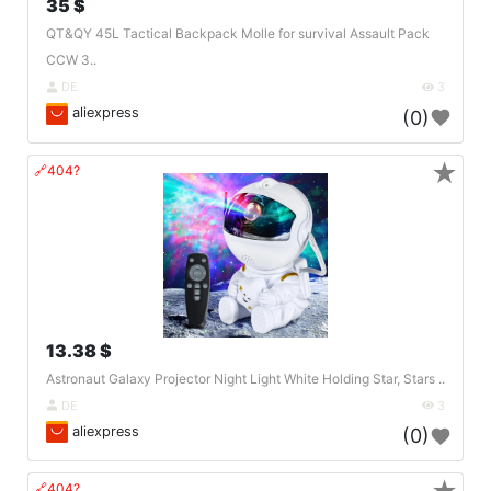
35 $
QT&QY 45L Tactical Backpack Molle for survival Assault Pack
CCW 3..
DE
3
aliexpress
(0)
★
🔗404?
13.38 $
Astronaut Galaxy Projector Night Light White Holding Star, Stars ..
DE
3
aliexpress
(0)
🔗404?