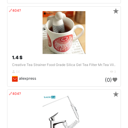
★
🔗404?
1.4 $
Creative Tea Strainer Food Grade Silica Gel Tea Filter Mr.Tea Vil..
DE
3
aliexpress
(0)
★
🔗404?