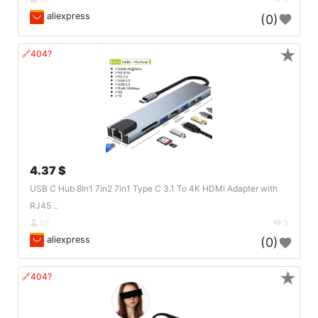
aliexpress
(0)
★
🔗404?
4.37 $
USB C Hub 8In1 7in2 7in1 Type C 3.1 To 4K HDMI Adapter with
RJ45 ..
DE
3
aliexpress
(0)
★
🔗404?