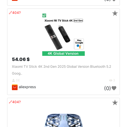
★
🔗404?
54.06 $
Xiaomi TV Stick 4K 2nd Gen 2025 Global Version Bluetooth 5.2
Goog..
DE
3
aliexpress
(0)
★
🔗404?