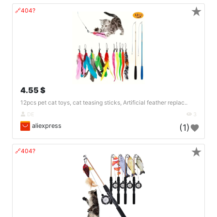
★
🔗404?
4.55 $
12pcs pet cat toys, cat teasing sticks, Artificial feather replac..
DE
3
aliexpress
(1)
★
🔗404?