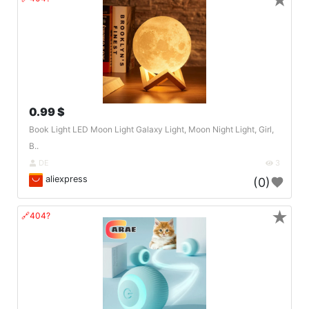
★
0.99 $
Book Light LED Moon Light Galaxy Light, Moon Night Light, Girl,
B..
DE
3
aliexpress
(0)
★
🔗404?