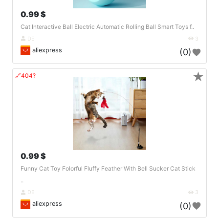
0.99 $
Cat Interactive Ball Electric Automatic Rolling Ball Smart Toys f..
DE
3
aliexpress
(0)
★
🔗404?
0.99 $
Funny Cat Toy Folorful Fluffy Feather With Bell Sucker Cat Stick
..
DE
3
aliexpress
(0)