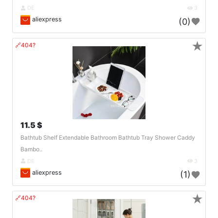
DE
3
aliexpress
(0)
★
🔗404?
11.5 $
Bathtub Shelf Extendable Bathroom Bathtub Tray Shower Caddy
Bambo..
DE
3
aliexpress
(1)
★
🔗404?