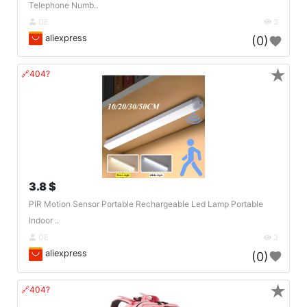
Telephone Numb..
DE
3
aliexpress
(0)
★
🔗404?
3.8 $
PIR Motion Sensor Portable Rechargeable Led Lamp Portable
Indoor ..
DE
3
aliexpress
(0)
★
🔗404?