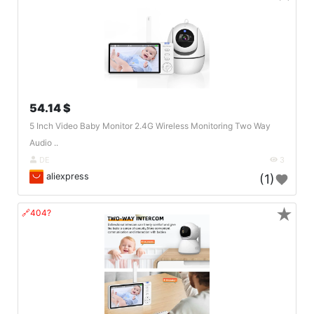
54.14 $
5 Inch Video Baby Monitor 2.4G Wireless Monitoring Two Way
Audio ..
DE
3
aliexpress
(1)
★
🔗404?