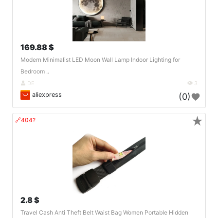
169.88 $
Modern Minimalist LED Moon Wall Lamp Indoor Lighting for
Bedroom ..
DE
3
aliexpress
(0)
★
🔗404?
2.8 $
Travel Cash Anti Theft Belt Waist Bag Women Portable Hidden