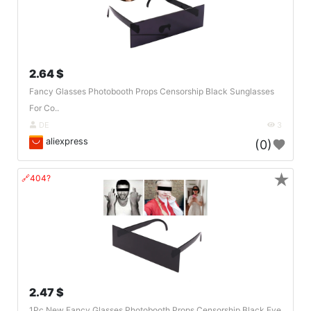
2.64 $
Fancy Glasses Photobooth Props Censorship Black Sunglasses
For Co..
DE
3
aliexpress
(0)
★
🔗404?
2.47 $
1Pc New Fancy Glasses Photobooth Props Censorship Black Eye