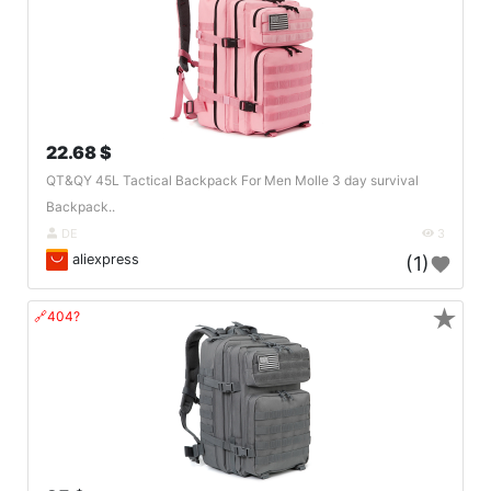
22.68 $
QT&QY 45L Tactical Backpack For Men Molle 3 day survival
Backpack..
DE
3
aliexpress
(1)
★
🔗404?