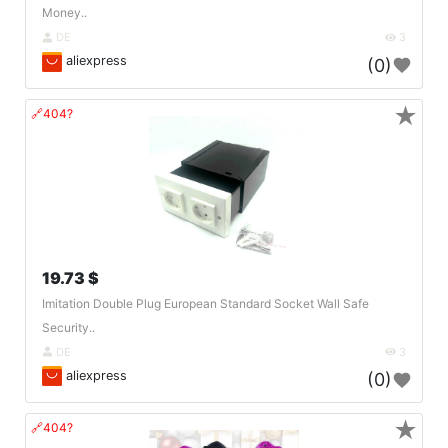
Money..
DE
3
aliexpress
(0)
★
🔗404?
19.73 $
Imitation Double Plug European Standard Socket Wall Safe
Security..
DE
3
aliexpress
(0)
★
🔗404?