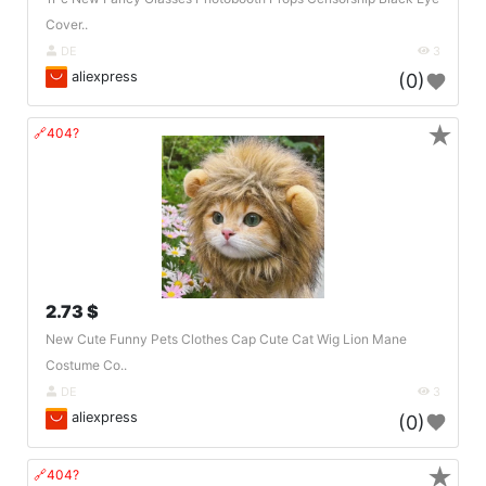
Cover..
DE
3
aliexpress
(0)
★
🔗404?
2.73 $
New Cute Funny Pets Clothes Cap Cute Cat Wig Lion Mane
Costume Co..
DE
3
aliexpress
(0)
★
🔗404?