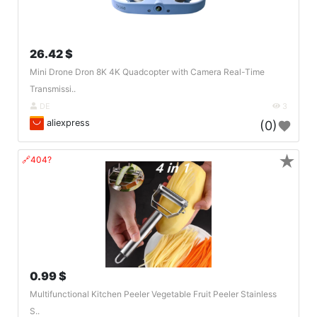
26.42 $
Mini Drone Dron 8K 4K Quadcopter with Camera Real-Time
Transmissi..
DE
3
aliexpress
(0)
★
🔗404?
0.99 $
Multifunctional Kitchen Peeler Vegetable Fruit Peeler Stainless
S..