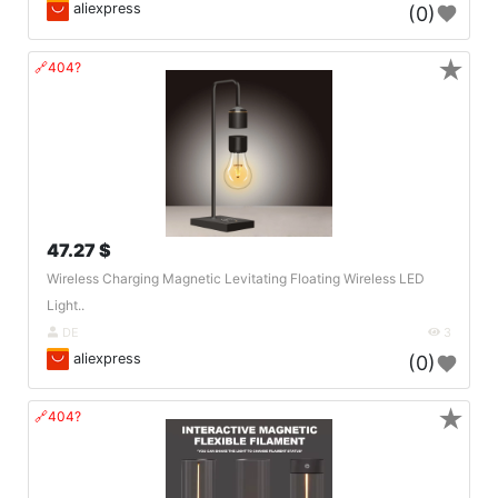
aliexpress
(0)
★
🔗404?
47.27 $
Wireless Charging Magnetic Levitating Floating Wireless LED
Light..
DE
3
aliexpress
(0)
★
🔗404?