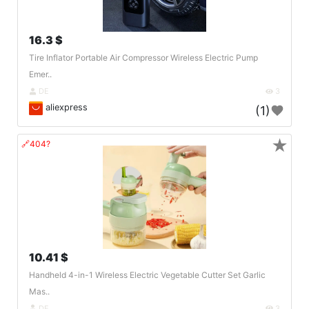
16.3 $
Tire Inflator Portable Air Compressor Wireless Electric Pump
Emer..
DE
3
aliexpress
(1)
★
🔗404?
10.41 $
Handheld 4-in-1 Wireless Electric Vegetable Cutter Set Garlic
Mas..
DE
3