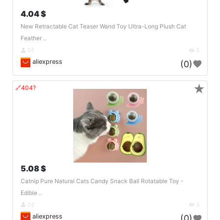
4.04 $
New Retractable Cat Teaser Wand Toy Ultra-Long Plush Cat
Feather ..
DE
3
aliexpress
(0)
★
🔗404?
5.08 $
Catnip Pure Natural Cats Candy Snack Ball Rotatable Toy -
Edible ..
DE
3
aliexpress
(0)