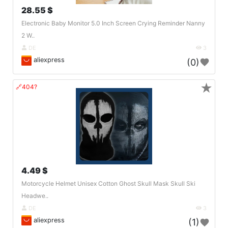
28.55 $
Electronic Baby Monitor 5.0 Inch Screen Crying Reminder Nanny
2 W..
DE
3
aliexpress
(0)
★
🔗404?
4.49 $
Motorcycle Helmet Unisex Cotton Ghost Skull Mask Skull Ski
Headwe..
DE
3
aliexpress
(1)