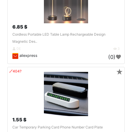
6.85 $
Cordless Portable LED Table Lamp Rechargeable Design
Magnetic Des..
DE
3
aliexpress
(0)
★
🔗404?
1.55 $
Car Temporary Parking Card Phone Number Card Plate