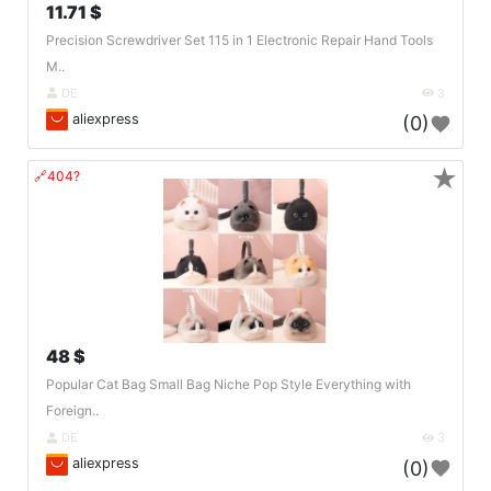
11.71 $
Precision Screwdriver Set 115 in 1 Electronic Repair Hand Tools
M..
DE
3
aliexpress
(0)
★
🔗404?
48 $
Popular Cat Bag Small Bag Niche Pop Style Everything with
Foreign..
DE
3
aliexpress
(0)