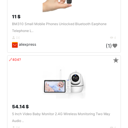
11 $
BM310 Small Mobile Phones Unlocked Bluetooth Earphone
Telephone L..
DE
4
aliexpress
(1)
★
🔗404?
54.14 $
5 Inch Video Baby Monitor 2.4G Wireless Monitoring Two Way
Audio ..
DE
4