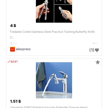
4 $
Foldable Comb Stainless Steel Practice Training Butterfly Knife
C..
DE
4
aliexpress
(1)
★
🔗404?
1.51 $
Universal 1080° Rotation Faucets Extender Sprayer Head