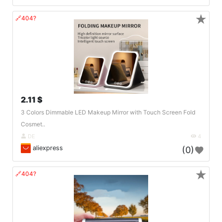
★
🔗404?
2.11 $
3 Colors Dimmable LED Makeup Mirror with Touch Screen Fold
Cosmet..
DE
4
aliexpress
(0)
★
🔗404?