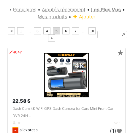
›
Populaires
•
Ajoutés récemment
•
Les Plus Vus
•
Mes produits
•
Ajouter
...
...
<
1
3
4
5
6
7
10
🔎︎
>
★
🔗404?
22.58 $
Dash Cam 4K WiFi GPS Dash Camera for Cars Mini Front Car
DVR 24H ..
DE
5
aliexpress
(1)