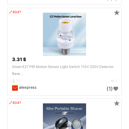
★
🔗404?
3.31 $
Smart E27 PIR Motion Sensor Light Switch 110V 220V Detector
Base ..
DE
5
aliexpress
(1)
★
🔗404?