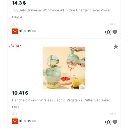
14.3 $
TESSAN Universal Worldwide All in One Charger Travel Power
Plug A..
DE
4
aliexpress
(0)
★
🔗404?
10.41 $
Handheld 4-in-1 Wireless Electric Vegetable Cutter Set Garlic
Mas..
DE
4
aliexpress
(0)