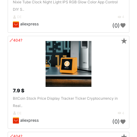
Nixie Tube Clock Night Light IPS RGB Glow Color App Control
DIY S..
DE
4
aliexpress
(0)
★
🔗404?
7.9 $
BitCoin Stock Price Display Tracker Ticker Cryptocurrency in
Real..
DE
4
aliexpress
(0)
🔗404?