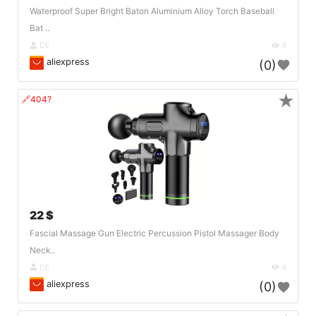
Waterproof Super Bright Baton Aluminium Alloy Torch Baseball
Bat ..
DE
4
aliexpress
(0)
★
🔗404?
22 $
Fascial Massage Gun Electric Percussion Pistol Massager Body
Neck..
DE
4
aliexpress
(0)