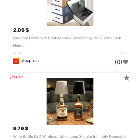
2.09 $
Creative Dictionary Book Money Boxes Piggy Bank With Lock
Hidden ..
DE
4
aliexpress
(0)
★
🔗404?
9.79 $
Wine Bottle LED Wireless Table Lamp 3-color Infinitely Dimmable