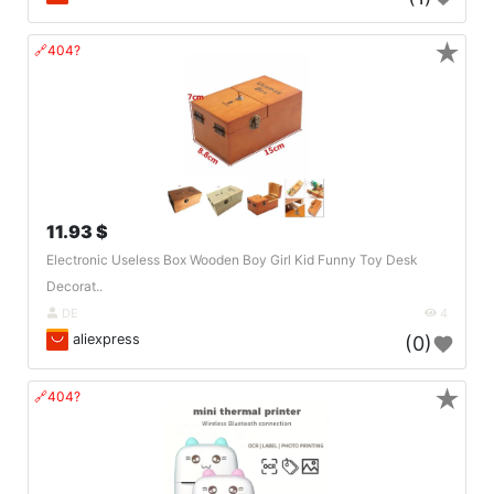
★
🔗404?
11.93 $
Electronic Useless Box Wooden Boy Girl Kid Funny Toy Desk
Decorat..
DE
4
aliexpress
(0)
★
🔗404?