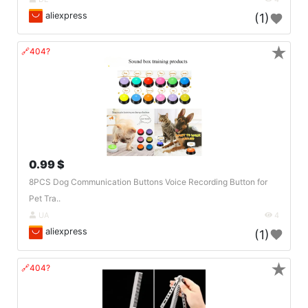
aliexpress
(1)
★
🔗404?
0.99 $
8PCS Dog Communication Buttons Voice Recording Button for
Pet Tra..
UA
4
aliexpress
(1)
★
🔗404?