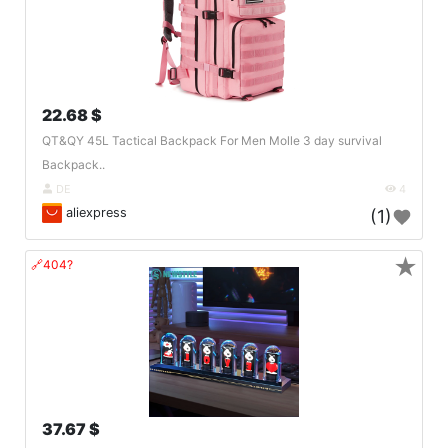
22.68 $
QT&QY 45L Tactical Backpack For Men Molle 3 day survival
Backpack..
DE
4
aliexpress
(1)
★
🔗404?
37.67 $