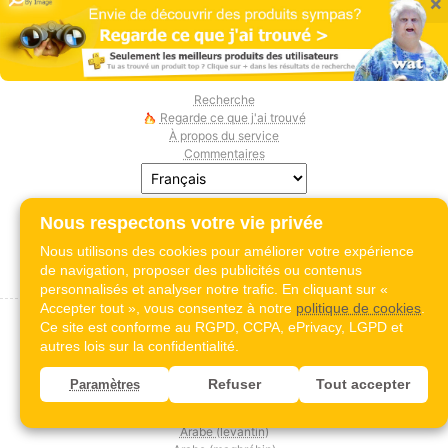
×
Recherche
Regarde ce que j'ai trouvé
À propos du service
Commentaires
Installer l'extension du navigateur:
Nous respectons votre vie privée
Nous utilisons des cookies pour améliorer votre expérience
de navigation, proposer des publicités ou contenus
Langue:
personnalisés et analyser notre trafic. En cliquant sur «
Accepter tout », vous consentez à notre
politique de cookies
.
Albanais
Ce site est conforme au RGPD, CCPA, ePrivacy, LGPD et
Allemand
autres lois sur la confidentialité.
Amharique
Anglais
Refuser
Tout accepter
Paramètres
Arabe (MSA)
Arabe (du Golfe)
Arabe (levantin)