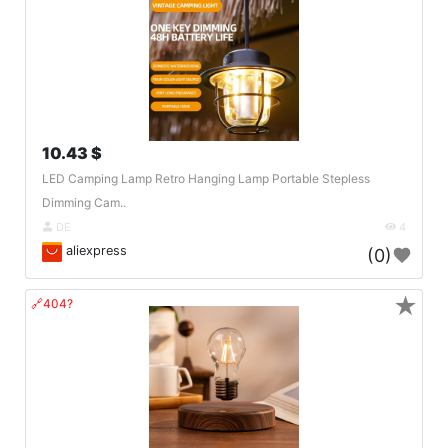
10.43 $
LED Camping Lamp Retro Hanging Lamp Portable Stepless
Dimming Cam..
DE
4
aliexpress
(0)
★
🔗404?