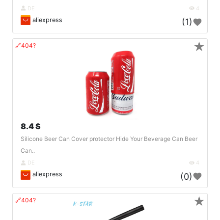
DE
4
aliexpress
(1)
★
🔗404?
8.4 $
Silicone Beer Can Cover protector Hide Your Beverage Can Beer
Can..
DE
4
aliexpress
(0)
★
🔗404?