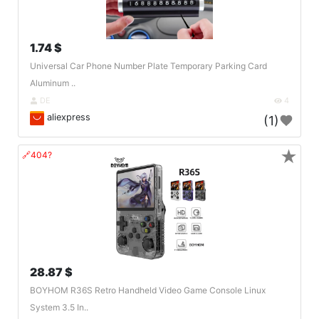
1.74 $
Universal Car Phone Number Plate Temporary Parking Card
Aluminum ..
DE
4
aliexpress
(1)
★
🔗404?
28.87 $
BOYHOM R36S Retro Handheld Video Game Console Linux
System 3.5 In..