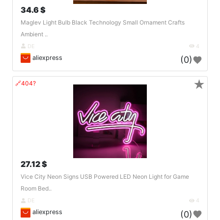
34.6 $
Maglev Light Bulb Black Technology Small Ornament Crafts
Ambient ..
DE
4
aliexpress
(0)
★
🔗404?
27.12 $
Vice City Neon Signs USB Powered LED Neon Light for Game
Room Bed..
DE
4
aliexpress
(0)