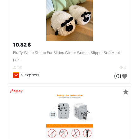
10.82 $
Fluffy White Sheep Fur Slides Winter Women Slipper Soft Heel
Fur ..
DE
4
aliexpress
(0)
★
🔗404?