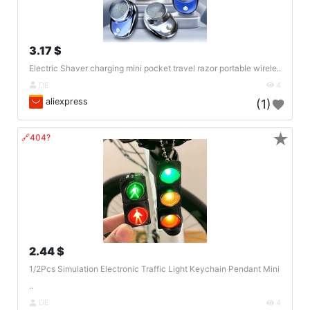
3.17 $
Electric Shaver charging mini pocket travel razor portable wirele..
DE
4
aliexpress
(1)
★
🔗404?
2.44 $
1/2Pcs Simulation Electronic Traffic Light Keychain Pendant Mini
..
DE
4