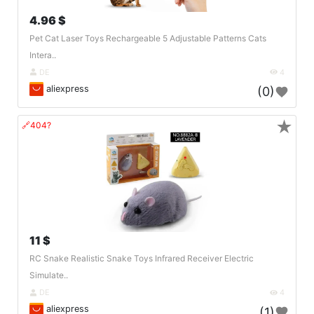
4.96 $
Pet Cat Laser Toys Rechargeable 5 Adjustable Patterns Cats
Intera..
DE
4
aliexpress
(0)
★
🔗404?
11 $
RC Snake Realistic Snake Toys Infrared Receiver Electric
Simulate..
DE
4
aliexpress
(1)