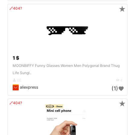
★
🔗404?
1 $
MOONBIFFY Funny Glasses Women Men Polygonal Brand Thug
Life Sungl..
DE
4
aliexpress
(1)
★
🔗404?