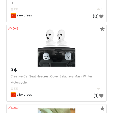
U..
DE
4
aliexpress
(0)
★
🔗404?
3 $
Creative Car Seat Headrest Cover Balaclava Mask Winter
Motorcycle..
DE
4
aliexpress
(1)
★
🔗404?