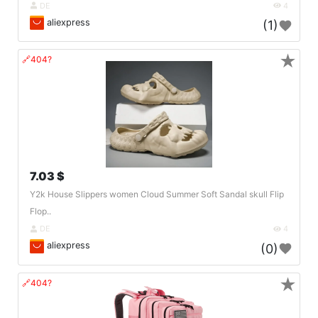
DE
4
aliexpress
(1)
★
🔗404?
7.03 $
Y2k House Slippers women Cloud Summer Soft Sandal skull Flip
Flop..
DE
4
aliexpress
(0)
★
🔗404?