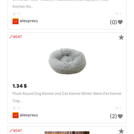
Kitchen Ro..
DE
4
aliexpress
(0)
★
🔗404?
1.34 $
Plush Round Dog Kennel and Cat Kennel Winter Warm Pet Kennel
Dog ..
BE
4
aliexpress
(2)
★
🔗404?