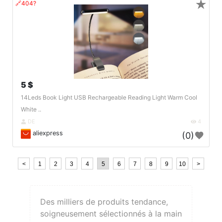
★
🔗404?
5 $
14Leds Book Light USB Rechargeable Reading Light Warm Cool
White ..
DE
4
aliexpress
(0)
<
1
2
3
4
5
6
7
8
9
10
>
Des milliers de produits tendance,
soigneusement sélectionnés à la main