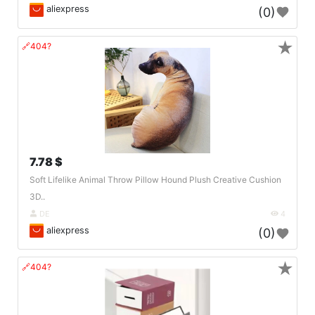
aliexpress
(0)
★
🔗404?
7.78 $
Soft Lifelike Animal Throw Pillow Hound Plush Creative Cushion
3D..
DE
4
aliexpress
(0)
★
🔗404?