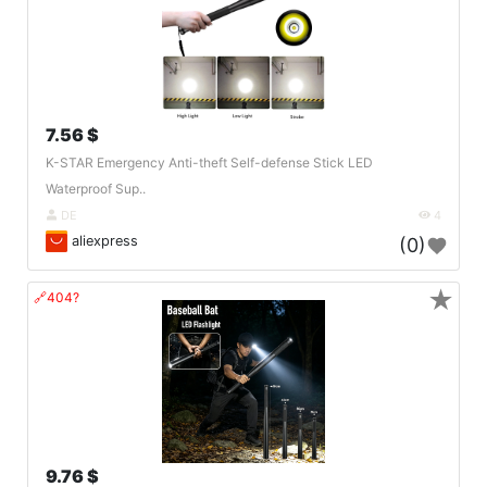
7.56 $
K-STAR Emergency Anti-theft Self-defense Stick LED
Waterproof Sup..
DE
4
aliexpress
(0)
★
🔗404?
9.76 $