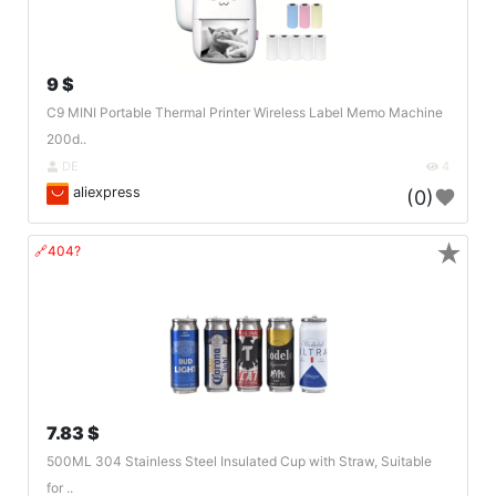
9 $
C9 MINI Portable Thermal Printer Wireless Label Memo Machine
200d..
DE
4
aliexpress
(0)
★
🔗404?
7.83 $
500ML 304 Stainless Steel Insulated Cup with Straw, Suitable
for ..