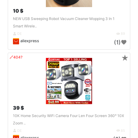
10 $
NEW USB Sweeping Robot Vacuum Cleaner Mopping 3 In 1
Smart Wirele..
DE
89
aliexpress
(1)
★
🔗404?
39 $
10K Home Security WiFi Camera Four Len Four Screen 360° 10X
Zoom ..
DE
85
aliexpress