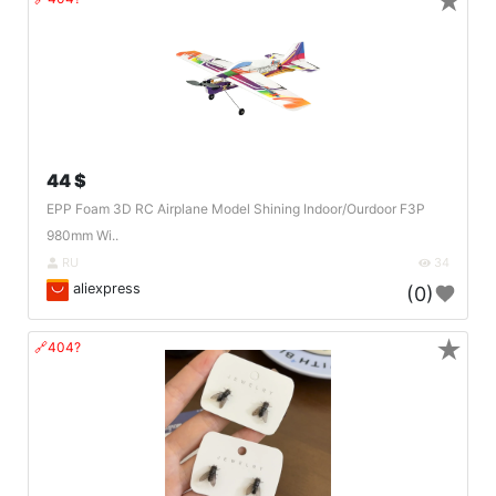
★
44 $
EPP Foam 3D RC Airplane Model Shining Indoor/Ourdoor F3P
980mm Wi..
RU
34
aliexpress
(0)
★
🔗404?