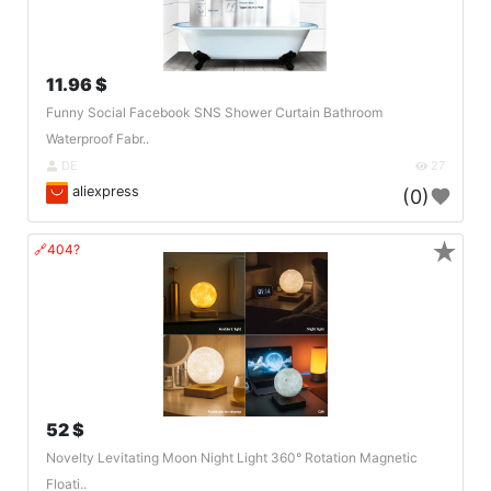
11.96 $
Funny Social Facebook SNS Shower Curtain Bathroom
Waterproof Fabr..
DE
27
aliexpress
(0)
★
🔗404?
52 $
Novelty Levitating Moon Night Light 360° Rotation Magnetic
Floati..