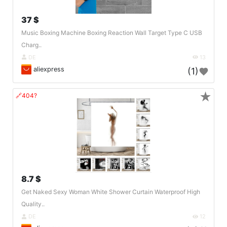
37 $
Music Boxing Machine Boxing Reaction Wall Target Type C USB
Charg..
DE
13
aliexpress
(1)
★
🔗404?
8.7 $
Get Naked Sexy Woman White Shower Curtain Waterproof High
Quality..
DE
12