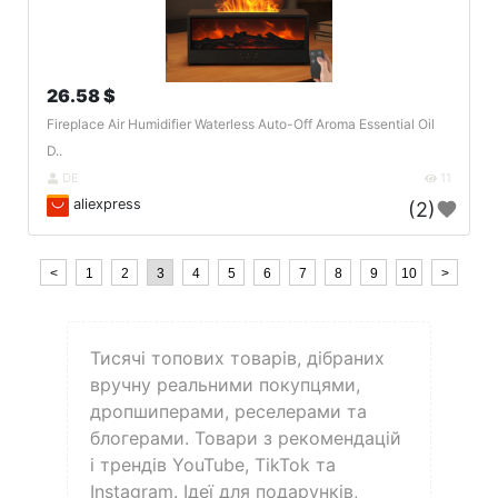
26.58 $
Fireplace Air Humidifier Waterless Auto-Off Aroma Essential Oil
D..
DE
11
aliexpress
(2)
<
1
2
3
4
5
6
7
8
9
10
>
Тисячі топових товарів, дібраних
вручну реальними покупцями,
дропшиперами, реселерами та
блогерами. Товари з рекомендацій
і трендів YouTube, TikTok та
Instagram. Ідеї для подарунків,