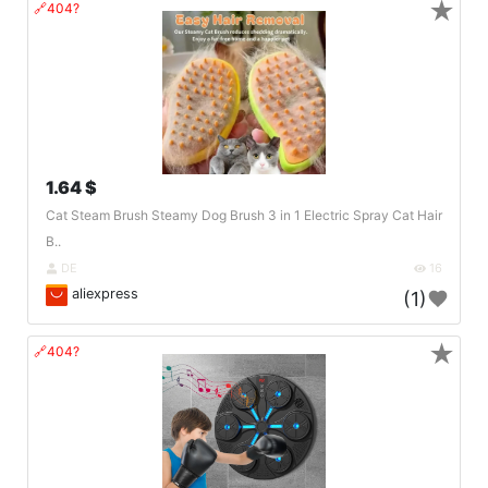
★
🔗404?
1.64 $
Cat Steam Brush Steamy Dog Brush 3 in 1 Electric Spray Cat Hair
B..
DE
16
aliexpress
(1)
★
🔗404?