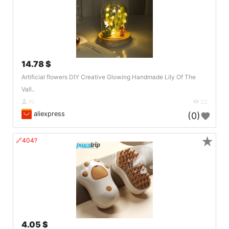
14.78 $
Artificial flowers DIY Creative Glowing Handmade Lily Of The
Vall..
PL
22
aliexpress
(0)
★
🔗404?
4.05 $