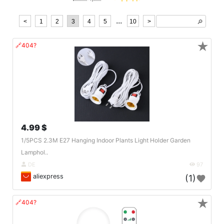
...
<
1
2
3
4
5
10
>
🔎︎
★
🔗404?
4.99 $
1/5PCS 2.3M E27 Hanging Indoor Plants Light Holder Garden
Lamphol..
DE
97
aliexpress
(1)
★
🔗404?