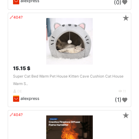
aliexpress
(0)
★
🔗404?
15.15 $
Super Cat Bed Warm Pet House Kitten Cave Cushion Cat House
Warm S..
DE
11
aliexpress
(1)
★
🔗404?