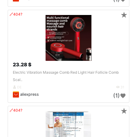
★
🔗404?
23.28 $
Electric Vibration Massage Comb Red Light Hair Follicle Comb
Scal..
DE
31
aliexpress
(1)
★
🔗404?