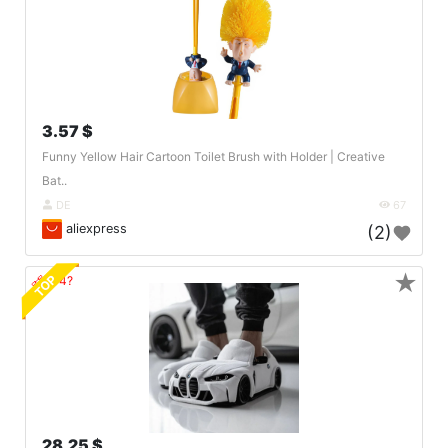
3.57 $
Funny Yellow Hair Cartoon Toilet Brush with Holder | Creative
Bat..
DE
67
aliexpress
(2)
★
TOP
🔗404?
28.25 $