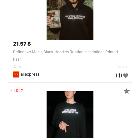
21.57 $
Reflective Men's Black Hoodies Russian Inscriptions Printed
Fashi..
DE
40
aliexpress
(1)
★
🔗404?