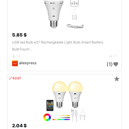
5.85 $
USB led Bulb e27 Rechargeable Light Bulb Smart Battery
BulbTouch ..
DE
97
aliexpress
(1)
★
🔗404?
2.04 $