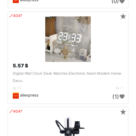
(0)
★
🔗404?
5.57 $
Digital Wall Clock Desk Watches Electronic Alarm Modern Home
Deco..
DE
71
aliexpress
(1)
★
🔗404?