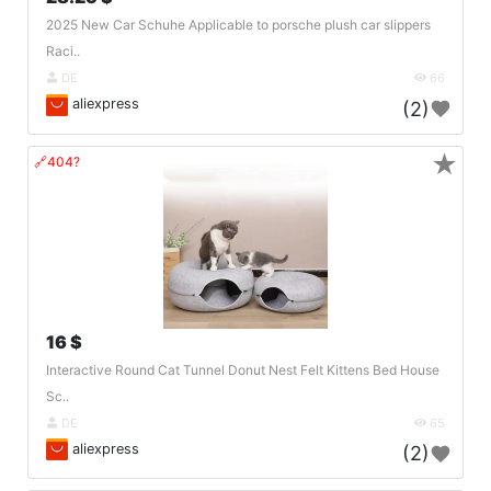
2025 New Car Schuhe Applicable to porsche plush car slippers
Raci..
DE
66
aliexpress
(2)
★
🔗404?
16 $
Interactive Round Cat Tunnel Donut Nest Felt Kittens Bed House
Sc..
DE
65
aliexpress
(2)