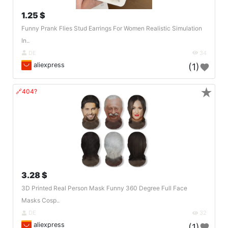
1.25 $
Funny Prank Flies Stud Earrings For Women Realistic Simulation
In..
DE
34
aliexpress
(1)
★
🔗404?
3.28 $
3D Printed Real Person Mask Funny 360 Degree Full Face
Masks Cosp..
DE
32
aliexpress
(1)