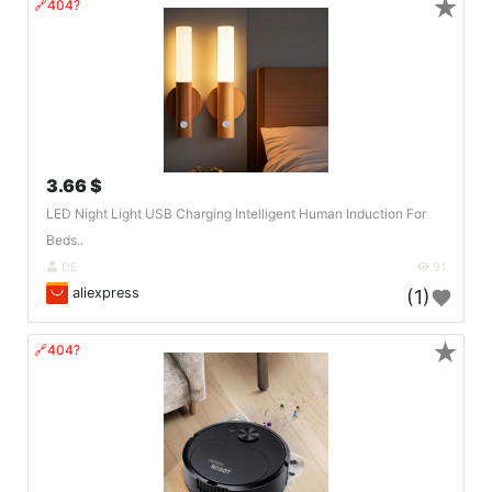
★
🔗404?
3.66 $
LED Night Light USB Charging Intelligent Human Induction For
Beds..
DE
91
aliexpress
(1)
★
🔗404?