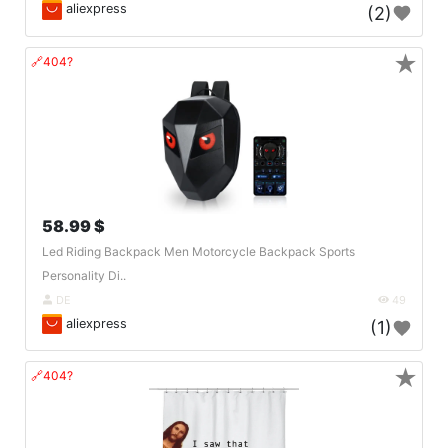
aliexpress
(2)
★
🔗404?
58.99 $
Led Riding Backpack Men Motorcycle Backpack Sports
Personality Di..
DE
49
aliexpress
(1)
★
🔗404?