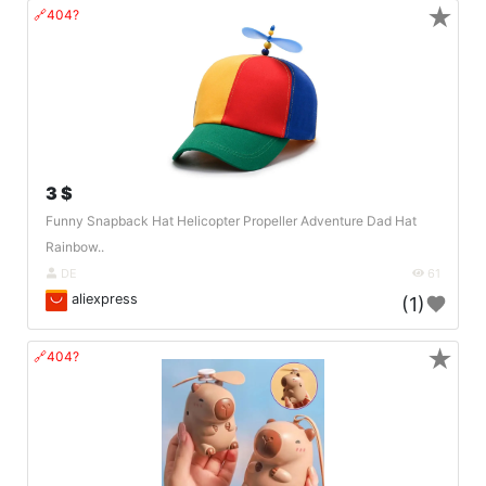
★
🔗404?
3 $
Funny Snapback Hat Helicopter Propeller Adventure Dad Hat
Rainbow..
DE
61
aliexpress
(1)
★
🔗404?