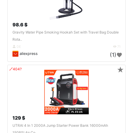
98.6 $
Gravity Water Pipe Smoking Hookah Set with Travel Bag Double
Rota..
DE
71
aliexpress
(1)
★
🔗404?
129 $
UTRAI 4 In 1 2000A Jump Starter Power Bank 16000mAh
150PSI Air Co..