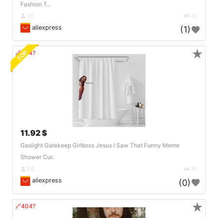
Fashion T..
DE
42
aliexpress
(1)
★
TOP
🔗404?
11.92 $
Gaslight Gatekeep Girlboss Jesus I Saw That Funny Meme
Shower Cur..
DE
40
aliexpress
(0)
★
🔗404?