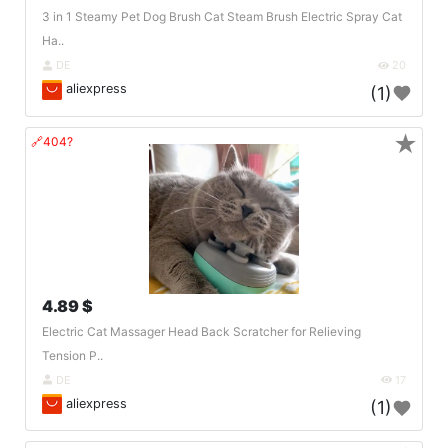
3 in 1 Steamy Pet Dog Brush Cat Steam Brush Electric Spray Cat
Ha..
DE
20
aliexpress
(1)
★
🔗404?
4.89 $
Electric Cat Massager Head Back Scratcher for Relieving
Tension P..
DE
17
aliexpress
(1)