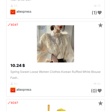
DE
70
aliexpress
(1)
★
🔗404?
10.24 $
Spring Sweet Loose Women Clothes Korean Ruffled White Blouse
Fash..
RU
68
aliexpress
(0)
★
🔗404?