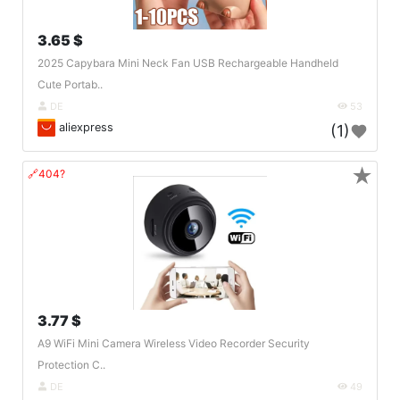
3.65 $
2025 Capybara Mini Neck Fan USB Rechargeable Handheld
Cute Portab..
DE
53
aliexpress
(1)
★
🔗404?
3.77 $
A9 WiFi Mini Camera Wireless Video Recorder Security
Protection C..
DE
49