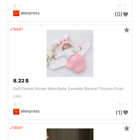
DE
25
aliexpress
(0)
★
🔗404?
8.22 $
Soft Flannel Winter Warm Baby Swaddle Blanket Thicken Plush
Linin..
FR
22
aliexpress
(1)
★
🔗404?