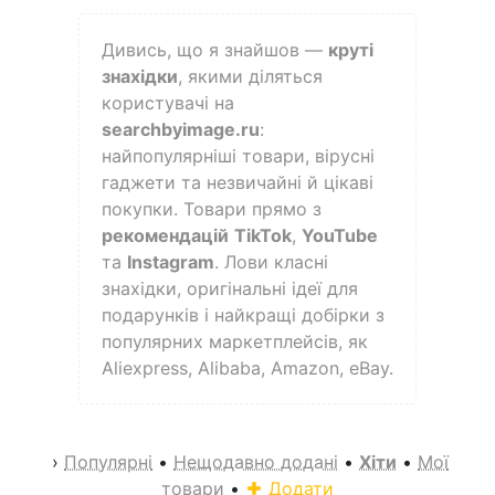
Дивись, що я знайшов —
круті
знахідки
, якими діляться
користувачі на
searchbyimage.ru
:
найпопулярніші товари, вірусні
гаджети та незвичайні й цікаві
покупки. Товари прямо з
рекомендацій
TikTok
,
YouTube
та
Instagram
. Лови класні
знахідки, оригінальні ідеї для
подарунків і найкращі добірки з
популярних маркетплейсів, як
Aliexpress, Alibaba, Amazon, eBay.
›
Популярні
•
Нещодавно додані
•
Хіти
•
Мої
товари
•
Додати