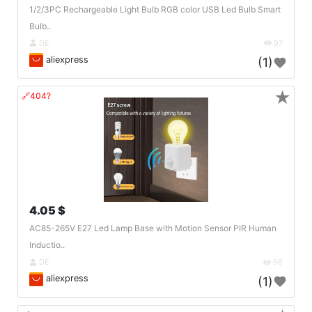
1/2/3PC Rechargeable Light Bulb RGB color USB Led Bulb Smart
Bulb..
DE
97
aliexpress
(1)
★
🔗404?
4.05 $
AC85-265V E27 Led Lamp Base with Motion Sensor PIR Human
Inductio..
DE
96
aliexpress
(1)