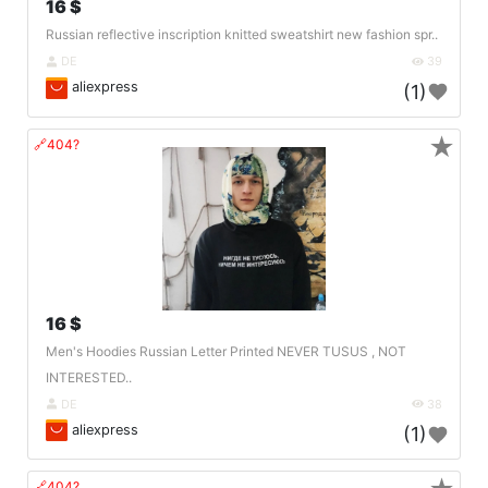
16 $
Russian reflective inscription knitted sweatshirt new fashion spr..
DE
39
aliexpress
(1)
★
🔗404?
16 $
Men's Hoodies Russian Letter Printed NEVER TUSUS , NOT
INTERESTED..
DE
38
aliexpress
(1)
🔗404?