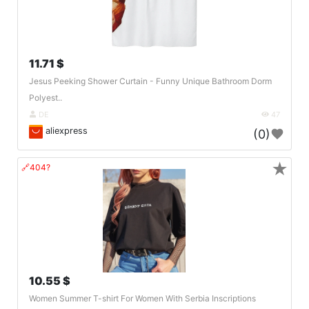
11.71 $
Jesus Peeking Shower Curtain - Funny Unique Bathroom Dorm
Polyest..
DE
47
aliexpress
(0)
★
🔗404?
10.55 $
Women Summer T-shirt For Women With Serbia Inscriptions