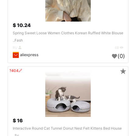
10.24 $
Spring Sweet Loose Women Clothes Korean Ruffled White Blouse
Fash..
RU
68
aliexpress
(0)
★
🔗404?
16 $
Interactive Round Cat Tunnel Donut Nest Felt Kittens Bed House
Sc..