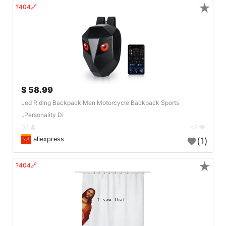
★
🔗404?
58.99 $
Led Riding Backpack Men Motorcycle Backpack Sports
Personality Di..
DE
49
aliexpress
(1)
★
🔗404?