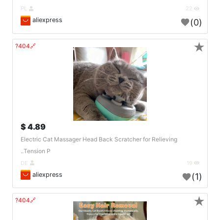
PL
22
aliexpress
(0)
★
🔗404?
4.89 $
Electric Cat Massager Head Back Scratcher for Relieving
Tension P..
DE
19
aliexpress
(1)
★
🔗404?