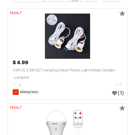
★
🔗404?
4.99 $
1/5PCS 2.3M E27 Hanging Indoor Plants Light Holder Garden
Lamphol..
DE
97
aliexpress
(1)
★
🔗404?