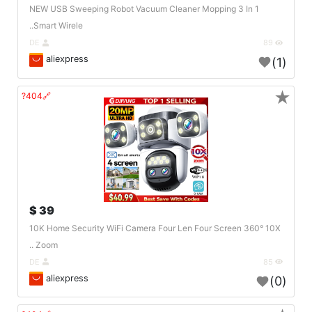
NEW USB Sweeping Robot Vacuum Cleaner Mopping 3 In 1
Smart Wirele..
DE
89
aliexpress
(1)
★
🔗404?
39 $
10K Home Security WiFi Camera Four Len Four Screen 360° 10X
Zoom ..
DE
85
aliexpress
(0)