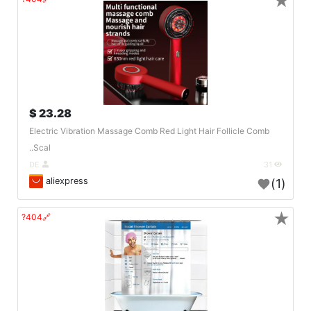
★
23.28 $
Electric Vibration Massage Comb Red Light Hair Follicle Comb
Scal..
DE
31
aliexpress
(1)
★
🔗404?