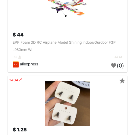
44 $
EPP Foam 3D RC Airplane Model Shining Indoor/Ourdoor F3P
980mm Wi..
RU
34
aliexpress
(0)
★
🔗404?
1.25 $