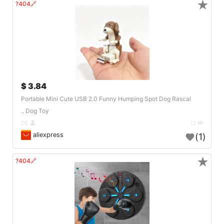
★
🔗404?
3.84 $
Portable Mini Cute USB 2.0 Funny Humping Spot Dog Rascal
Dog Toy ..
DE
13
aliexpress
(1)
★
🔗404?