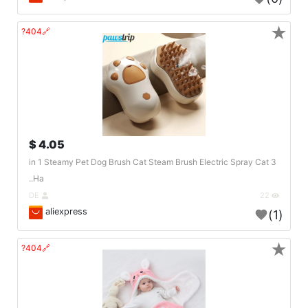
★
🔗404?
4.05 $
3 in 1 Steamy Pet Dog Brush Cat Steam Brush Electric Spray Cat
Ha..
DE
22
aliexpress
(1)
★
🔗404?