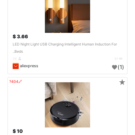
3.66 $
LED Night Light USB Charging Intelligent Human Induction For
Beds..
DE
91
aliexpress
(1)
★
🔗404?
10 $