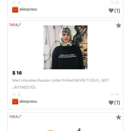
DE
39
aliexpress
(1)
★
🔗404?
16 $
Men's Hoodies Russian Letter Printed NEVER TUSUS , NOT
INTERESTED..
DE
38
aliexpress
(1)
★
🔗404?