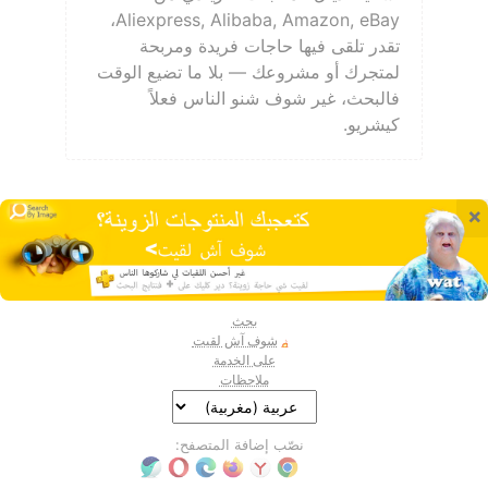
Aliexpress, Alibaba, Amazon, eBay،
تقدر تلقى فيها حاجات فريدة ومربحة
لمتجرك أو مشروعك — بلا ما تضيع الوقت
فالبحث، غير شوف شنو الناس فعلاً
كيشريو.
×
بحث
شوف آش لقيت
على الخدمة
ملاحظات
نصّب إضافة المتصفح: