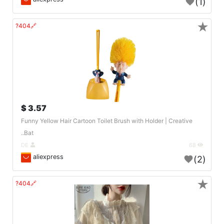
(1)
★
🔗404?
3.57 $
Funny Yellow Hair Cartoon Toilet Brush with Holder | Creative
Bat..
DE
68
aliexpress
(2)
★
🔗404?