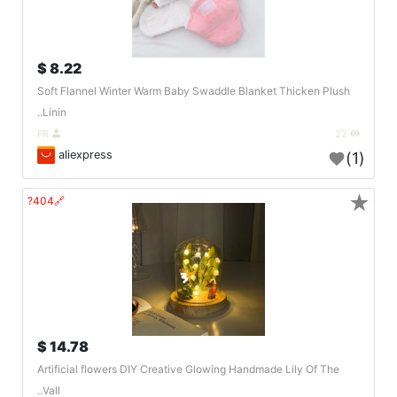
8.22 $
Soft Flannel Winter Warm Baby Swaddle Blanket Thicken Plush
Linin..
FR
22
aliexpress
(1)
★
🔗404?
14.78 $
Artificial flowers DIY Creative Glowing Handmade Lily Of The
Vall..