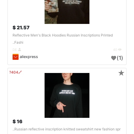
21.57 $
Reflective Men's Black Hoodies Russian Inscriptions Printed
Fashi..
DE
40
aliexpress
(1)
★
🔗404?
16 $
Russian reflective inscription knitted sweatshirt new fashion spr..