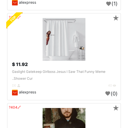
aliexpress
(1)
★
TOP
🔗404?
11.92 $
Gaslight Gatekeep Girlboss Jesus I Saw That Funny Meme
Shower Cur..
DE
40
aliexpress
(0)
★
🔗404?