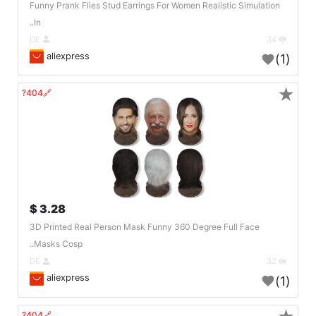
Funny Prank Flies Stud Earrings For Women Realistic Simulation
In..
DE
34
aliexpress
(1)
★
🔗404?
3.28 $
3D Printed Real Person Mask Funny 360 Degree Full Face
Masks Cosp..
DE
32
aliexpress
(1)
🔗404?