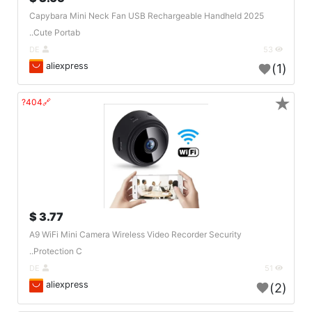
2025 Capybara Mini Neck Fan USB Rechargeable Handheld
Cute Portab..
DE
53
aliexpress
(1)
★
🔗404?
3.77 $
A9 WiFi Mini Camera Wireless Video Recorder Security
Protection C..
DE
51
aliexpress
(2)