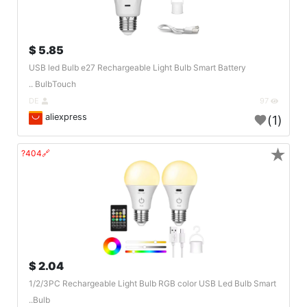
5.85 $
USB led Bulb e27 Rechargeable Light Bulb Smart Battery
BulbTouch ..
DE
97
aliexpress
(1)
★
🔗404?
2.04 $
1/2/3PC Rechargeable Light Bulb RGB color USB Led Bulb Smart
Bulb..