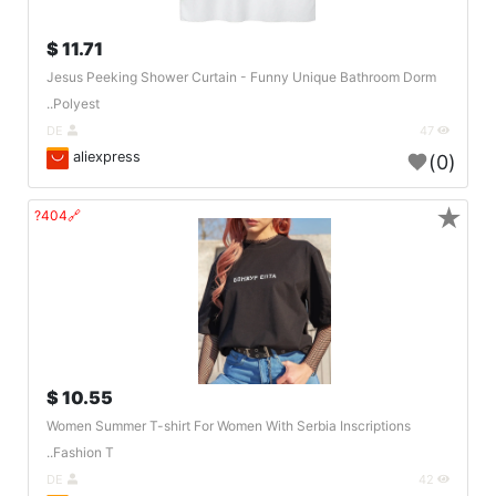
11.71 $
Jesus Peeking Shower Curtain - Funny Unique Bathroom Dorm
Polyest..
DE
47
aliexpress
(0)
★
🔗404?
10.55 $
Women Summer T-shirt For Women With Serbia Inscriptions
Fashion T..
DE
42