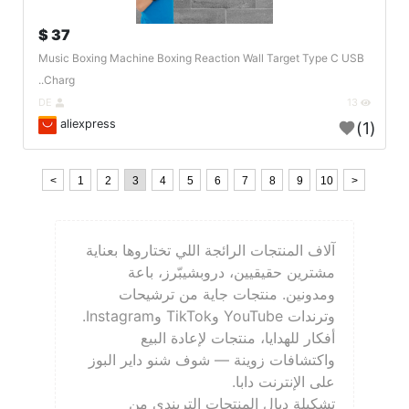
37 $
Music Boxing Machine Boxing Reaction Wall Target Type C USB
Charg..
DE
13
aliexpress
(1)
<
1
2
3
4
5
6
7
8
9
10
>
آلاف المنتجات الرائجة اللي تختاروها بعناية
مشترين حقيقيين، دروبشيبّرز، باعة
ومدونين. منتجات جاية من ترشيحات
وترندات YouTube وTikTok وInstagram.
أفكار للهدايا، منتجات لإعادة البيع
واكتشافات زوينة — شوف شنو داير البوز
على الإنترنت دابا.
تشكيلة ديال المنتجات التريندي من