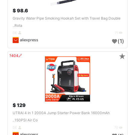
98.6 $
Gravity Water Pipe Smoking Hookah Set with Travel Bag Double
Rota..
DE
71
aliexpress
(1)
★
🔗404?
129 $
UTRAI 4 In 1 2000A Jump Starter Power Bank 16000mAh
150PSI Air Co..
DE
70
aliexpress