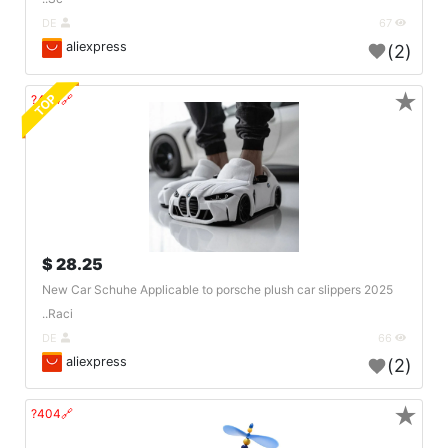
DE
67
aliexpress
(2)
★
TOP
🔗404?
28.25 $
2025 New Car Schuhe Applicable to porsche plush car slippers
Raci..
DE
66
aliexpress
(2)
★
🔗404?