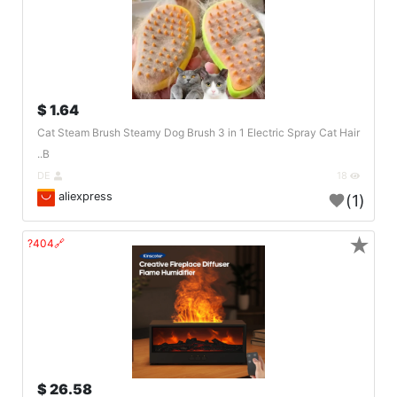
1.64 $
Cat Steam Brush Steamy Dog Brush 3 in 1 Electric Spray Cat Hair
B..
DE
18
aliexpress
(1)
★
🔗404?
26.58 $