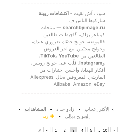
شوف آش لقيت -
اكتشافات زوينة
شاركوها الناس ف
searchbyimage.ru
— منتجات
كيتباعو بزاف، گاجيطات طالعين
فالموضة، حوايج خصّك ضروري عندك،
وحوايج مخبّيين. تبع آخر
العروض
الطالعين
من
YouTube
،
TikTok
،
و
Instagram
. قلّب على حوايج زوينين،
أفكار للهدايا، وأحسن اختيارات من
المارشي المعروفين بحال Aliexpress,
Alibaba, Amazon, eBay.
›
الأكثر إعجاب
•
زادو جداد
•
المشاهدات
•
الحوايج ديالي
•
زيد
...
<
1
2
3
4
5
10
>
🔎︎