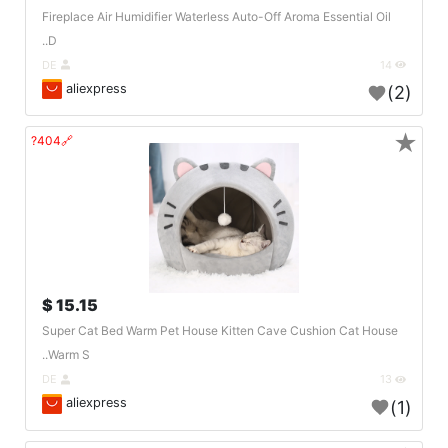
Fireplace Air Humidifier Waterless Auto-Off Aroma Essential Oil
D..
DE
14
aliexpress
(2)
★
🔗404?
15.15 $
Super Cat Bed Warm Pet House Kitten Cave Cushion Cat House
Warm S..
DE
13
aliexpress
(1)