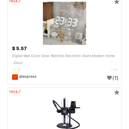
★
🔗404?
5.57 $
Digital Wall Clock Desk Watches Electronic Alarm Modern Home
Deco..
DE
71
aliexpress
(1)
★
🔗404?