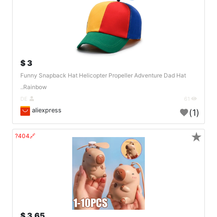
3 $
Funny Snapback Hat Helicopter Propeller Adventure Dad Hat
Rainbow..
DE
61
aliexpress
(1)
★
🔗404?
3.65 $