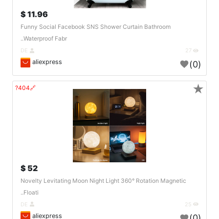
11.96 $
Funny Social Facebook SNS Shower Curtain Bathroom
Waterproof Fabr..
DE
27
aliexpress
(0)
★
🔗404?
52 $
Novelty Levitating Moon Night Light 360° Rotation Magnetic
Floati..
DE
25
aliexpress
(0)