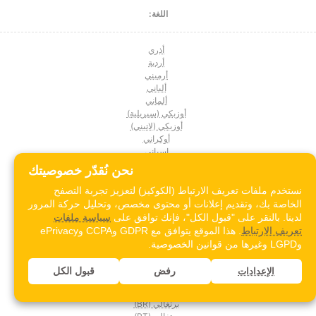
اللغة:
أذري
أردية
أرميني
ألباني
ألماني
أوزبكي (سيريلية)
أوزبكي (لاتيني)
أوكراني
إسباني
إستوني
نحن نُقدّر خصوصيتك
إنجليزي
إيرلندي
نستخدم ملفات تعريف الارتباط (الكوكيز) لتعزيز تجربة التصفح
إيطالي
الخاصة بك، وتقديم إعلانات أو محتوى مخصص، وتحليل حركة المرور
الأمهرية
لدينا. بالنقر على "قبول الكل"، فإنك توافق على
سياسة ملفات
الإندونيسية
تعريف الارتباط
. هذا الموقع يتوافق مع GDPR وCCPA وePrivacy
التاميلية
وLGPD وغيرها من قوانين الخصوصية.
السنهالية
السواحيلية
رفض
قبول الكل
الإعدادات
الصينية (التقليدية)
النرويجية
برتغالي (BR)