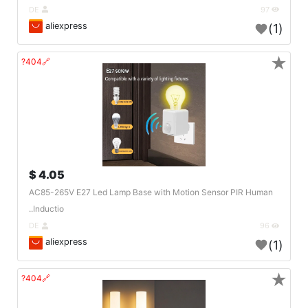
DE
97
aliexpress
(1)
★
🔗404?
4.05 $
AC85-265V E27 Led Lamp Base with Motion Sensor PIR Human
Inductio..
DE
96
aliexpress
(1)
★
🔗404?