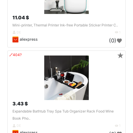
11.04 $
Mini-printer, Thermal Printer Ink-free Portable Sticker Printer C..
DE
1
aliexpress
(0)
★
🔗404?
3.43 $
Expandable Bathtub Tray Spa Tub Organizer Rack Food Wine
Book Pho..
DE
1
aliexpress