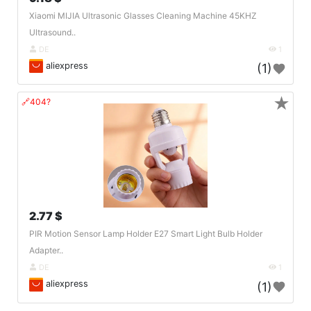
Xiaomi MIJIA Ultrasonic Glasses Cleaning Machine 45KHZ
Ultrasound..
DE
1
aliexpress
(1)
★
🔗404?
2.77 $
PIR Motion Sensor Lamp Holder E27 Smart Light Bulb Holder
Adapter..
DE
1
aliexpress
(1)