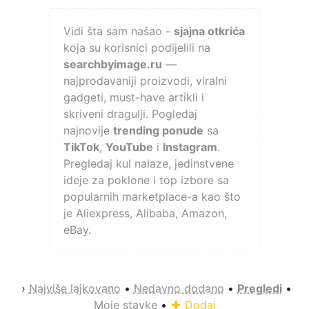
Vidi šta sam našao -
sjajna otkrića
koja su korisnici podijelili na
searchbyimage.ru
—
najprodavaniji proizvodi, viralni
gadgeti, must-have artikli i
skriveni dragulji. Pogledaj
najnovije
trending ponude
sa
TikTok
,
YouTube
i
Instagram
.
Pregledaj kul nalaze, jedinstvene
ideje za poklone i top izbore sa
popularnih marketplace-a kao što
je Aliexpress, Alibaba, Amazon,
eBay.
›
Najviše lajkovano
•
Nedavno dodano
•
Pregledi
•
Moje stavke
•
Dodaj