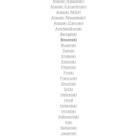
Arapski (Egipatski)
Arapski (Levantinski)
Arapski (MSA)
Arapski (Magrebski)
Arapski (Zalivski)
Azerbejdžanski
Bengalski
Bosanski
Bugarski
Danski
Engleski
Estonski
Filipinski
Finski
Francuski
Gruzijski
Grčki
Hebrejski
Hindi
Holandski
Hrvatski
Indonezijski
Irski
Italijanski
Japanski