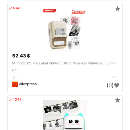
★
🔗404?
52.43 $
Niimbot B21 Pro Label Printer 300dpi Wireless Printer 20-50mm
Pri..
DE
1
aliexpress
(0)
★
🔗404?