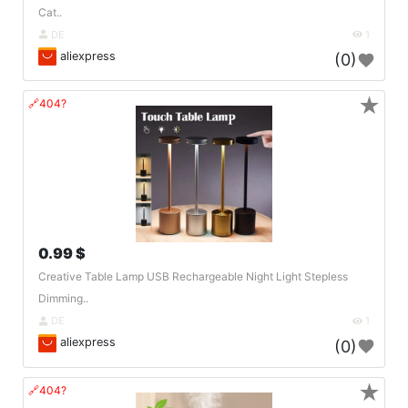
Cat..
DE
1
aliexpress
(0)
★
🔗404?
0.99 $
Creative Table Lamp USB Rechargeable Night Light Stepless
Dimming..
DE
1
aliexpress
(0)
★
🔗404?