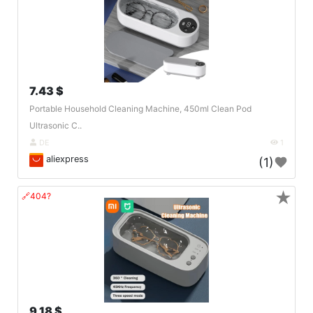
7.43 $
Portable Household Cleaning Machine, 450ml Clean Pod
Ultrasonic C..
DE
1
aliexpress
(1)
★
🔗404?
9.18 $