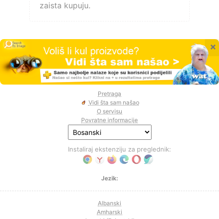
zaista kupuju.
×
Pretraga
Vidi šta sam našao
O servisu
Povratne informacije
Instaliraj ekstenziju za preglednik:
Jezik:
Albanski
Amharski