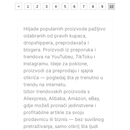
<
1
2
3
4
5
6
7
8
9
10
Hiljade popularnih proizvoda pažljivo
odabranih od pravih kupaca,
dropshippera, preprodavača i
blogera. Proizvodi iz preporuka i
trendova na YouTubeu, TikToku i
Instagramu. Ideje za poklone,
proizvodi za preprodaju i sjajna
otkrića — pogledaj šta je trenutno u
trendu na internetu.
Izbor trendovskih proizvoda s
Aliexpress, Alibaba, Amazon, eBay,
gdje možeš pronaći jedinstvene i
profitabilne artikle za svoju
prodavnicu ili biznis — bez suvišnog
pretraživanja, samo otkrij šta ljudi