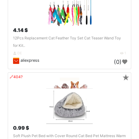
4.14 $
12Pcs Replacement Cat Feather Toy Set Cat Teaser Wand Toy
for Kit..
DE
1
aliexpress
(0)
★
🔗404?
0.99 $
Soft Plush Pet Bed with Cover Round Cat Bed Pet Mattress Warm