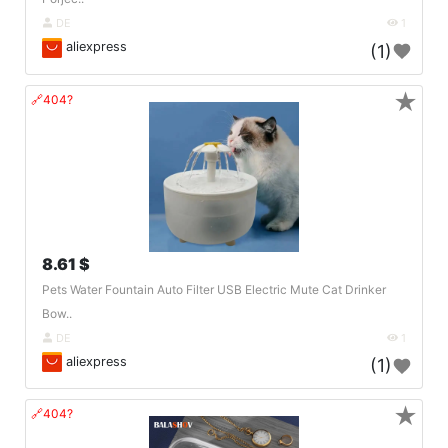
DE
1
aliexpress
(1)
★
🔗404?
8.61 $
Pets Water Fountain Auto Filter USB Electric Mute Cat Drinker
Bow..
DE
1
aliexpress
(1)
★
🔗404?