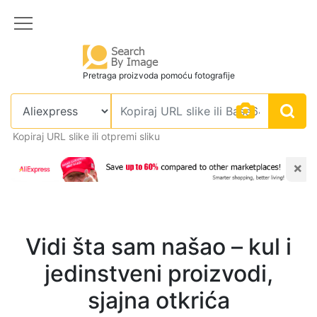
Pretraga proizvoda pomoću fotografije
Kopiraj URL slike ili otpremi sliku
×
Vidi šta sam našao – kul i
jedinstveni proizvodi,
sjajna otkrića