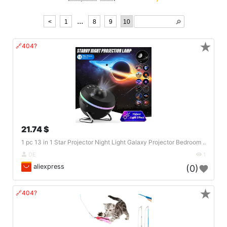
...
<
1
8
9
10
🔎︎
★
🔗404?
21.74 $
1 pc 13 in 1 Star Projector Night Light Galaxy Projector Bedroom ..
DE
1
aliexpress
(0)
★
🔗404?