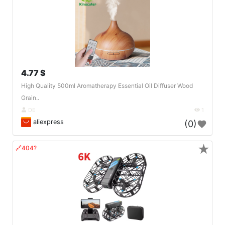
4.77 $
High Quality 500ml Aromatherapy Essential Oil Diffuser Wood
Grain..
DE
1
aliexpress
(0)
★
🔗404?