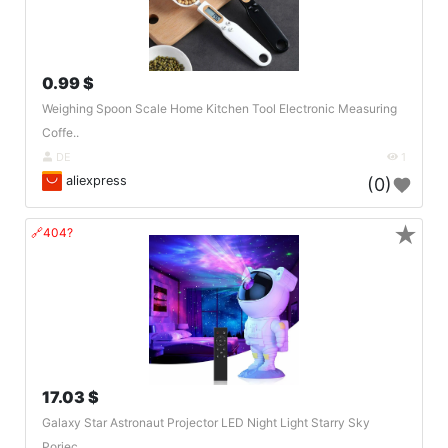
0.99 $
Weighing Spoon Scale Home Kitchen Tool Electronic Measuring
Coffe..
DE
1
aliexpress
(0)
★
🔗404?
17.03 $
Galaxy Star Astronaut Projector LED Night Light Starry Sky
Porjec..