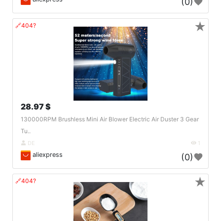
(0)
★
🔗404?
28.97 $
130000RPM Brushless Mini Air Blower Electric Air Duster 3 Gear
Tu..
DE
1
aliexpress
(0)
★
🔗404?