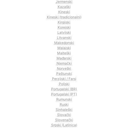
Jermenski
Kazaški
Kineski
Kineski (tradicionalni)
Kirgijski
Korejski
Latvijski
Litvanski
Makedonski
Malajski
Malteški
Mađarski
Njemački
Norveški
Paštunski
Perzijski / Farsi
Poljski
Portugalski (BR)
Portugalski (PT)
Rumunski
Ruski
Sinhaleški
Slovački
Slovenački
Srpski (Latinica)