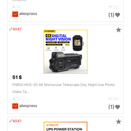
DE
257
aliexpress
(1)
★
🔗404?
51 $
FNIRSI NVS-20 4K Monocular Telescope Day Night Use Photo
Video Ta..
DE
254
aliexpress
(1)
★
🔗404?