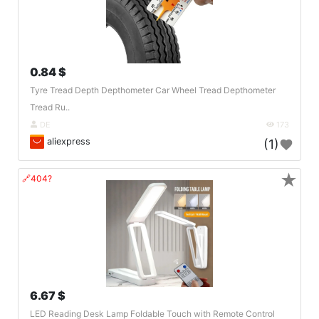
0.84 $
Tyre Tread Depth Depthometer Car Wheel Tread Depthometer
Tread Ru..
DE
173
aliexpress
(1)
★
🔗404?
6.67 $
LED Reading Desk Lamp Foldable Touch with Remote Control