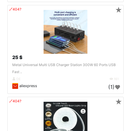
★
🔗404?
25 $
Metal Universal Multi USB Charger Station 300W 60 Ports USB
Fast ..
DE
161
aliexpress
(1)
★
🔗404?