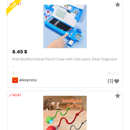
★
TOP
🔗404?
8.45 $
Kids Multifunctional Pencil Case with Calculator, Desk Organizer
..
UA
221
aliexpress
(1)
★
🔗404?