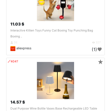
11.03 $
Interactive Kitten Toys Funny Cat Boxing Toy Punching Bag
Boxing ..
DE
327
aliexpress
(1)
★
🔗404?
14.57 $
Dual Purpose Wine Bottle Vases Base Rechargeable LED Table