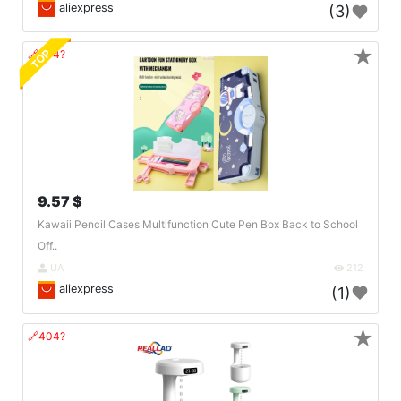
aliexpress
(3)
★
TOP
🔗404?
9.57 $
Kawaii Pencil Cases Multifunction Cute Pen Box Back to School
Off..
UA
212
aliexpress
(1)
★
🔗404?