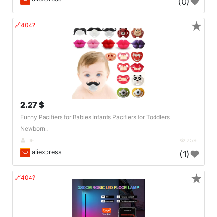
(0)
★
🔗404?
2.27 $
Funny Pacifiers for Babies Infants Pacifiers for Toddlers
Newborn..
DE
259
aliexpress
(1)
★
🔗404?