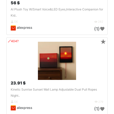
56 $
AI Plush Toy W/Smart Voice&LED Eyes,Interactive Companion for
Kid..
DE
282
aliexpress
(1)
★
🔗404?
23.91 $
Kinetic Sunrise Sunset Wall Lamp Adjustable Dual Pull Ropes
Night..
DE
279
aliexpress
(1)