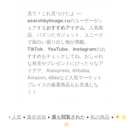
見て！これ見つけたよ —
searchbyimage.ru
のユーザーがシ
ェアする
おすすめアイテム
。人気商
品、バズったガジェット、ユニーク
で面白い掘り出し物が満載。
TikTok
、
YouTube
、
Instagram
のお
すすめもチェックしてね。おしゃれ
な発見やプレゼントにぴったりなア
イデア、Aliexpress, Alibaba,
Amazon, eBayなど人気マーケット
プレイスの厳選商品もお見逃しな
く！
›
人気
•
最近追加
•
最も閲覧された
•
私の商品
•
追
加