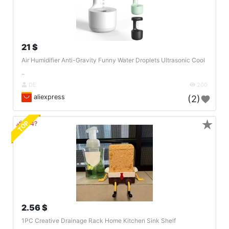
21 $
Air Humidifier Anti-Gravity Funny Water Droplets Ultrasonic Cool
..
DE
200
aliexpress
(2)
★
TOP
🔗404?
2.56 $
1PC Creative Drainage Rack Home Kitchen Sink Shelf