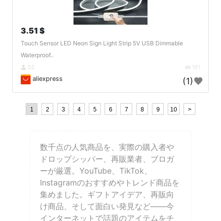
3.51 $
Touch Sensor LED Neon Sign Light Strip 5V USB Dimmable
Waterproof..
DE
161
aliexpress
(1)
1
2
3
4
5
6
7
8
9
10
>
数千点の人気商品を、実際の購入者や
ドロップシッパー、再販業者、ブロガ
ーが厳選。YouTube、TikTok、
Instagramのおすすめやトレンド商品を
集めました。ギフトアイデア、再販向
け商品、そして面白い発見など——今
インターネットで話題のアイテムをチ