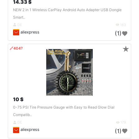
14.33 $
NEW 2 in 1 Wireless CarPlay Android Auto Adapter USB Dongle
Smart..
DE
183
aliexpress
(1)
★
🔗404?
10 $
0-75 PSI Tire Pressure Gauge with Easy to Read Glow Dial
Compatib..
DE
179
aliexpress
(1)