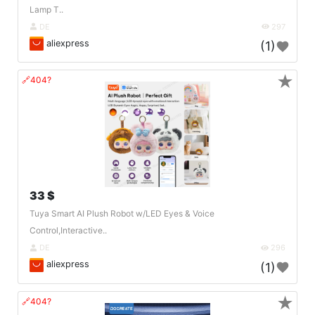
Lamp T..
DE
297
aliexpress
(1)
★
🔗404?
33 $
Tuya Smart AI Plush Robot w/LED Eyes & Voice
Control,Interactive..
DE
296
aliexpress
(1)
★
🔗404?