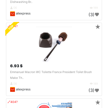
Dishwashing Br..
DE
199
aliexpress
(3)
★
TOP
🔗404?
6.93 $
Emmanuel Macron WC Toilette France President Toilet Brush
Make Th..
DE
189
aliexpress
(3)
★
🔗404?