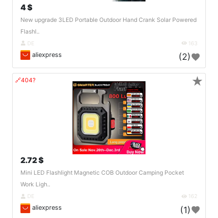
4 $
New upgrade 3LED Portable Outdoor Hand Crank Solar Powered
Flashl..
DE
163
aliexpress
(2)
★
🔗404?
2.72 $
Mini LED Flashlight Magnetic COB Outdoor Camping Pocket
Work Ligh..
DE
162
aliexpress
(1)