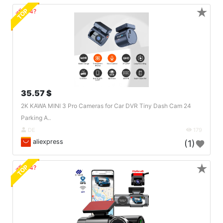
★
TOP
🔗404?
35.57 $
2K KAWA MINI 3 Pro Cameras for Car DVR Tiny Dash Cam 24
Parking A..
DE
179
aliexpress
(1)
★
TOP
🔗404?