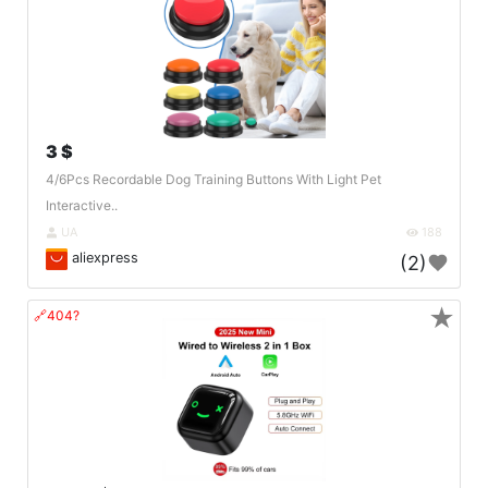
3 $
4/6Pcs Recordable Dog Training Buttons With Light Pet
Interactive..
UA
188
aliexpress
(2)
★
🔗404?