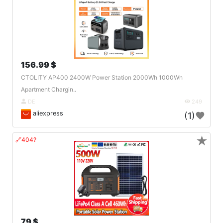
156.99 $
CTOLITY AP400 2400W Power Station 2000Wh 1000Wh
Apartment Chargin..
DE
249
aliexpress
(1)
★
🔗404?
79 $