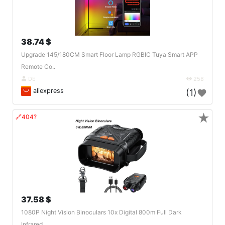
38.74 $
Upgrade 145/180CM Smart Floor Lamp RGBIC Tuya Smart APP
Remote Co..
DE
258
aliexpress
(1)
★
🔗404?
37.58 $
1080P Night Vision Binoculars 10x Digital 800m Full Dark
Infrared..