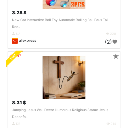
3.28 $
New Cat Interactive Ball Toy Automatic Rolling Ball Faux Tail
Rec..
UA
220
aliexpress
(2)
★
TOP
🔗404?
8.31 $
Jumping Jesus Wall Decor Humorous Religious Statue Jesus
Decor fo..
DE
214