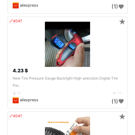
aliexpress
(1)
★
🔗404?
4.23 $
New Tire Pressure Gauge Backlight High-precision Digital Tire
Pre..
DE
175
aliexpress
(1)
★
🔗404?