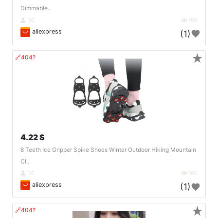
Dimmable..
DE
165
aliexpress
(1)
★
🔗404?
4.22 $
8 Teeth Ice Gripper Spike Shoes Winter Outdoor Hiking Mountain
Cl..
DE
165
aliexpress
(1)
★
🔗404?