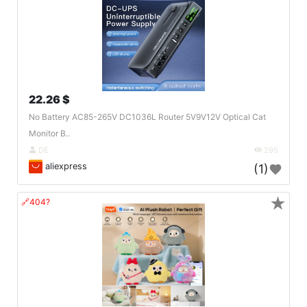
22.26 $
No Battery AC85-265V DC1036L Router 5V9V12V Optical Cat
Monitor B..
DE
295
aliexpress
(1)
★
🔗404?