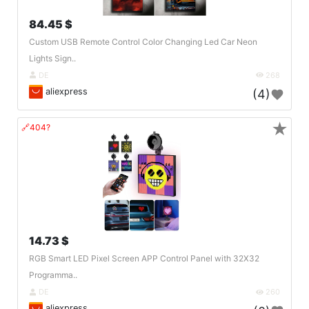
84.45 $
Custom USB Remote Control Color Changing Led Car Neon
Lights Sign..
DE
268
aliexpress
(4)
★
🔗404?
14.73 $
RGB Smart LED Pixel Screen APP Control Panel with 32X32
Programma..
DE
260
aliexpress