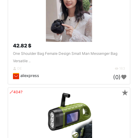
42.82 $
One Shoulder Bag Female Design Small Man Messenger Bag
Versatile ..
DE
163
aliexpress
(0)
★
🔗404?