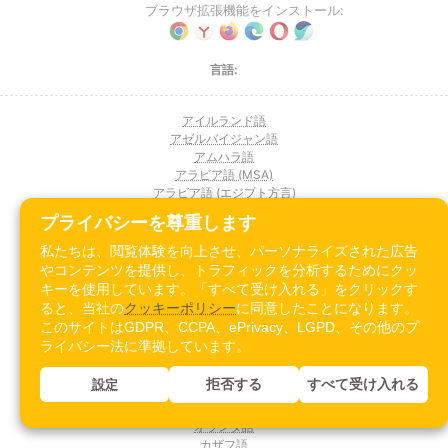
ブラウザ拡張機能をインストール:
言語:
アイルランド語
アゼルバイジャン語
アムハラ語
アラビア語 (MSA)
アラビア語 (エジプト方言)
アラビア語 (マグレブ方言)
プライバシーを尊重します
アラビア語 (レバント方言)
アラビア語 (湾岸方言)
私たちは、閲覧体験を向上させ、パーソナライズされた広告
アルバニア語
やコンテンツを提供し、トラフィックを分析するためにクッ
アルメニア語
キーを使用しています。「すべて受け入れる」をクリックす
イタリア語
ると、当社の
クッキーポリシー
に同意したことになります。
インドネシア語
このサイトはGDPR、CCPA、ePrivacy、LGPD、その他のプ
ウクライナ語
ライバシー法に準拠しています。
ウズベク語 (キリル文字)
ウズベク語 (ラテン文字)
拒否する
すべて受け入れる
設定
ウルドゥー語
エストニア語
オランダ語
カザフ語