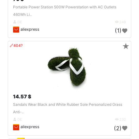
Portable Power Station 500W Powerstation with AC Outlets
460Wh Li..
DE
248
aliexpress
(1)
★
🔗404?
14.57 $
Sandals Wear Black and White Rubber Sole Personalized Grass
Anti-..
DE
232
aliexpress
(2)