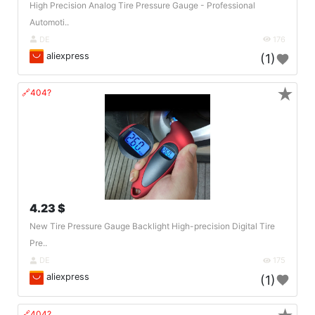
High Precision Analog Tire Pressure Gauge - Professional
Automoti..
DE
176
aliexpress
(1)
★
🔗404?
4.23 $
New Tire Pressure Gauge Backlight High-precision Digital Tire
Pre..
DE
175
aliexpress
(1)
🔗404?