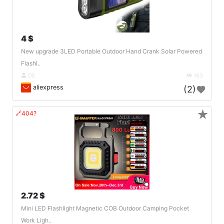
4 $
New upgrade 3LED Portable Outdoor Hand Crank Solar Powered
Flashl..
DE
163
aliexpress
(2)
★
🔗404?
2.72 $
Mini LED Flashlight Magnetic COB Outdoor Camping Pocket
Work Ligh..