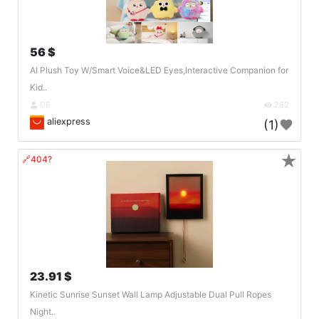
56 $
AI Plush Toy W/Smart Voice&LED Eyes,Interactive Companion for
Kid..
DE
282
aliexpress
(1)
★
🔗404?
23.91 $
Kinetic Sunrise Sunset Wall Lamp Adjustable Dual Pull Ropes
Night..