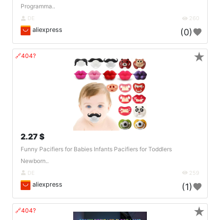
Programma..
DE
260
aliexpress
(0)
★
🔗404?
2.27 $
Funny Pacifiers for Babies Infants Pacifiers for Toddlers
Newborn..
DE
259
aliexpress
(1)
★
🔗404?