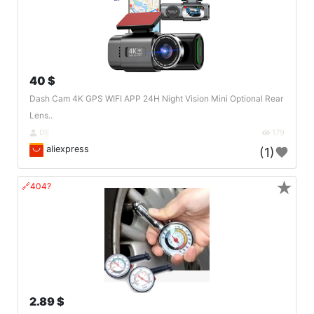
40 $
Dash Cam 4K GPS WIFI APP 24H Night Vision Mini Optional Rear
Lens..
DE
179
aliexpress
(1)
★
🔗404?
2.89 $