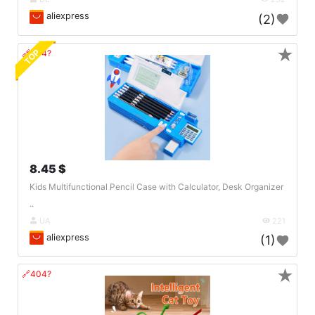
aliexpress
(2)
★
TOP
🔗404?
8.45 $
Kids Multifunctional Pencil Case with Calculator, Desk Organizer
..
UA
221
aliexpress
(1)
★
🔗404?