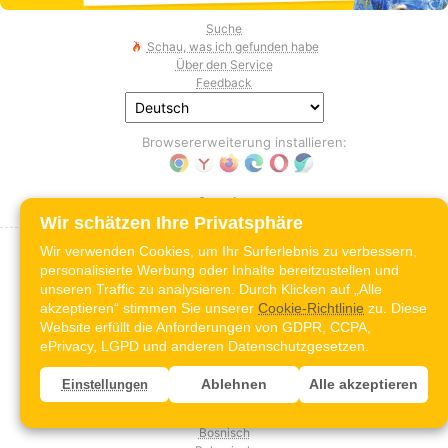
Suche
Schau, was ich gefunden habe
Über den Service
Feedback
Browsererweiterung installieren:
Sprache:
Wir schätzen Ihre Privatsphäre
Wir verwenden Cookies, um Ihr Surferlebnis zu verbessern,
Albanisch
personalisierte Werbung oder Inhalte bereitzustellen und
Amharisch
unseren Traffic zu analysieren. Durch Klicken auf „Alle
Arabisch (Golf)
Arabisch (MSA)
akzeptieren“ stimmen Sie unserer
Cookie-Richtlinie
zu. Diese
Arabisch (levantinisch)
Website erfüllt die Anforderungen von GDPR, CCPA,
Arabisch (maghrebinisch)
ePrivacy, LGPD und anderen Datenschutzgesetzen.
Arabisch (ägyptisch)
Armenisch
Ablehnen
Alle akzeptieren
Einstellungen
Aserbaidschanisch
Bengalisch
Bosnisch