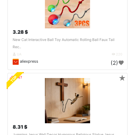
3.28 $
New Cat Interactive Ball Toy Automatic Rolling Ball Faux Tail
Rec..
UA
220
aliexpress
(2)
★
TOP
🔗404?
8.31 $
Jumping Jesus Wall Decor Humorous Religious Statue Jesus