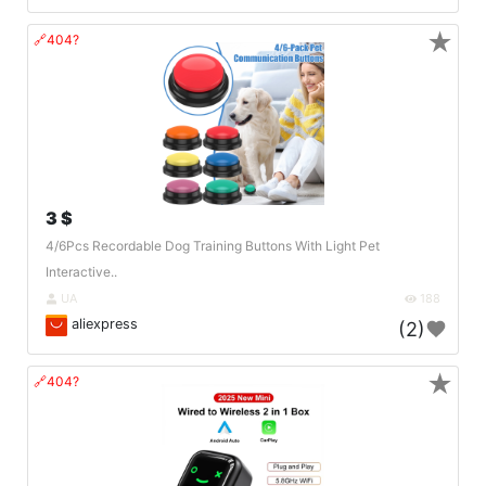
★
🔗404?
3 $
4/6Pcs Recordable Dog Training Buttons With Light Pet
Interactive..
UA
188
aliexpress
(2)
★
🔗404?