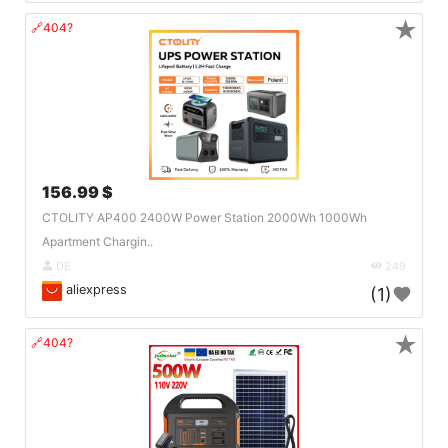
★
🔗404?
156.99 $
CTOLITY AP400 2400W Power Station 2000Wh 1000Wh
Apartment Chargin..
DE
249
aliexpress
(1)
★
🔗404?