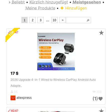
›
Beliebt
•
Kürzlich hinzugefügt
•
Meistgesehen
•
Meine Produkte
•
Hinzufügen
...
1
2
3
10
>
🔎︎
★
TOP
🔗404?
17 $
2026 Upgrade 4-in-1 Wired to Wireless CarPlay Android Auto
Adapte..
DE
350
aliexpress
(1)
★
🔗404?