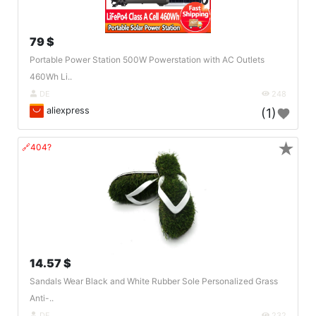
79 $
Portable Power Station 500W Powerstation with AC Outlets
460Wh Li..
DE
248
aliexpress
(1)
★
🔗404?
14.57 $
Sandals Wear Black and White Rubber Sole Personalized Grass
Anti-..
DE
232