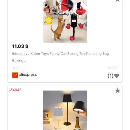
11.03 $
Interactive Kitten Toys Funny Cat Boxing Toy Punching Bag
Boxing ..
DE
327
aliexpress
(1)
★
🔗404?