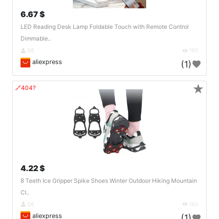
6.67 $
LED Reading Desk Lamp Foldable Touch with Remote Control
Dimmable..
DE
165
aliexpress
(1)
★
🔗404?
4.22 $
8 Teeth Ice Gripper Spike Shoes Winter Outdoor Hiking Mountain
Cl..
DE
165
aliexpress
(1)