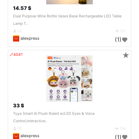
14.57 $
Dual Purpose Wine Bottle Vases Base Rechargeable LED Table
Lamp T..
DE
297
aliexpress
(1)
★
🔗404?
33 $
Tuya Smart AI Plush Robot w/LED Eyes & Voice
Control,Interactive..
DE
296
aliexpress
(1)