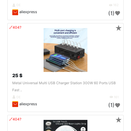
DE
162
aliexpress
(1)
★
🔗404?
25 $
Metal Universal Multi USB Charger Station 300W 60 Ports USB
Fast ..
DE
161
aliexpress
(1)
★
🔗404?