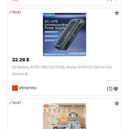
★
🔗404?
22.26 $
No Battery AC85-265V DC1036L Router 5V9V12V Optical Cat
Monitor B..
DE
295
aliexpress
(1)
★
🔗404?