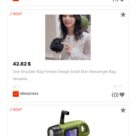
★
🔗404?
42.82 $
One Shoulder Bag Female Design Small Man Messenger Bag
Versatile ..
DE
163
aliexpress
(0)
★
🔗404?