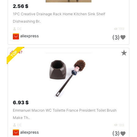
2.56 $
1PC Creative Drainage Rack Home Kitchen Sink Shelf
Dishwashing Br..
DE
199
aliexpress
(3)
★
TOP
🔗404?
6.93 $
Emmanuel Macron WC Toilette France President Toilet Brush
Make Th..
DE
189
aliexpress
(3)