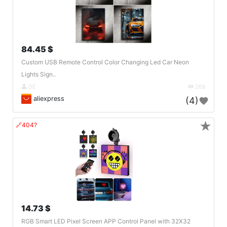
84.45 $
Custom USB Remote Control Color Changing Led Car Neon
Lights Sign..
DE
268
aliexpress
(4)
★
🔗404?
14.73 $
RGB Smart LED Pixel Screen APP Control Panel with 32X32