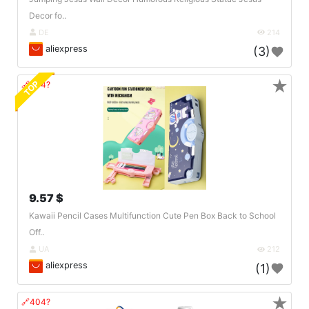
Decor fo..
DE
214
aliexpress
(3)
★
TOP
🔗404?
9.57 $
Kawaii Pencil Cases Multifunction Cute Pen Box Back to School
Off..
UA
212
aliexpress
(1)
★
🔗404?