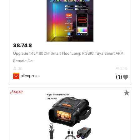
38.74 $
Upgrade 145/180CM Smart Floor Lamp RGBIC Tuya Smart APP
Remote Co..
DE
258
aliexpress
(1)
★
🔗404?