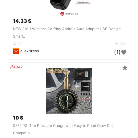
14.33 $
NEW 2 in 1 Wireless CarPlay Android Auto Adapter USB Dongle
Smart..
DE
183
aliexpress
(1)
★
🔗404?
10 $
0-75 PSI Tire Pressure Gauge with Easy to Read Glow Dial
Compatib..