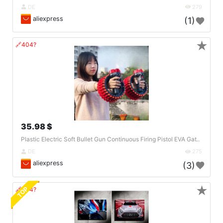
DE
279
aliexpress
(1)
★
🔗404?
35.98 $
Plastic Electric Soft Bullet Gun Continuous Firing Pistol EVA Gat..
DE
275
aliexpress
(3)
★
TOP
🔗404?