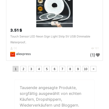
3.51 $
Touch Sensor LED Neon Sign Light Strip 5V USB Dimmable
Waterproof..
DE
161
aliexpress
(1)
1
2
3
4
5
6
7
8
9
10
>
Tausende angesagte Produkte,
sorgfältig ausgewählt von echten
Käufern, Dropshippern,
Wiederverkäufern und Bloggern.