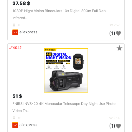
37.58 $
1080P Night Vision Binoculars 10x Digital 800m Full Dark
Infrared..
DE
257
aliexpress
(1)
★
🔗404?
51 $
FNIRSI NVS-20 4K Monocular Telescope Day Night Use Photo
Video Ta..
DE
254
aliexpress
(1)