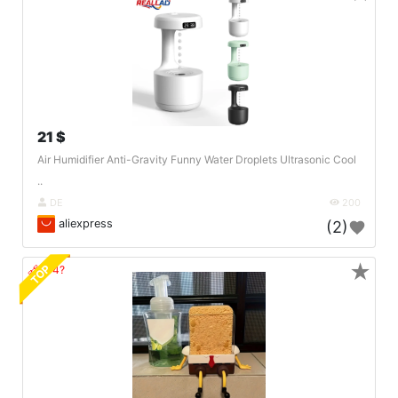
21 $
Air Humidifier Anti-Gravity Funny Water Droplets Ultrasonic Cool
..
DE
200
aliexpress
(2)
★
TOP
🔗404?