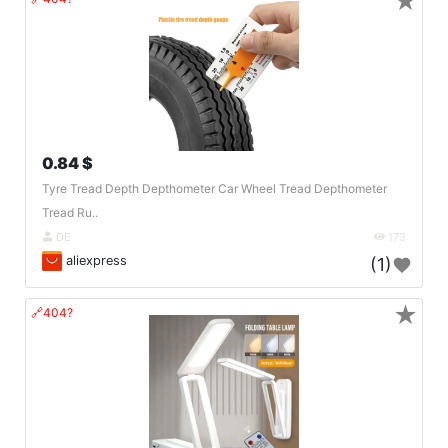
★
0.84 $
Tyre Tread Depth Depthometer Car Wheel Tread Depthometer
Tread Ru..
DE
173
aliexpress
(1)
★
🔗404?