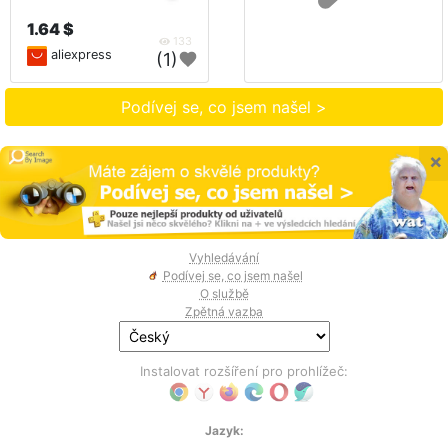
1.64 $
133
aliexpress
(1)
Podívej se, co jsem našel >
×
Vyhledávání
Podívej se, co jsem našel
O službě
Zpětná vazba
Instalovat rozšíření pro prohlížeč:
Jazyk: