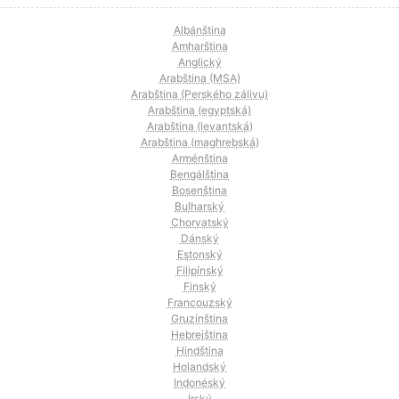
Albánština
Amharština
Anglický
Arabština (MSA)
Arabština (Perského zálivu)
Arabština (egyptská)
Arabština (levantská)
Arabština (maghrebská)
Arménština
Bengálština
Bosenština
Bulharský
Chorvatský
Dánský
Estonský
Filipínský
Finský
Francouzský
Gruzínština
Hebrejština
Hindština
Holandský
Indonéský
Irský