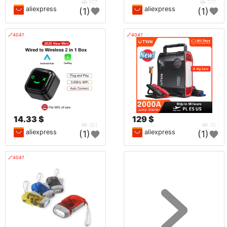
177
177
aliexpress
aliexpress
(1)
(1)
🔗404?
🔗404?
14.33 $
129 $
181
70
aliexpress
aliexpress
(1)
(1)
🔗404?