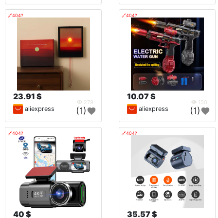
🔗404?
🔗404?
23.91 $
10.07 $
279
150
aliexpress
aliexpress
(1)
(1)
🔗404?
🔗404?
40 $
35.57 $