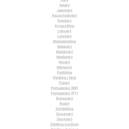
Italský
Japonský
Kazachstánský
Korejský
Kyrgyzština
Litevský
Lotyšský
Makedonština
Malajský
Maltézský
Maďarský
Norský
Německý
Paštština
Perština / fársí
Polský
Portugalský (BR)
Portugalský (PT)
Rumunský
Ruský
Sinhálština
Slovenský
Slovinský
Srbština (cyrilice)