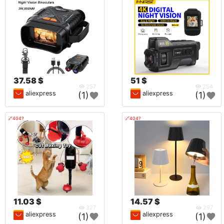
37.58 $
51 $
257
254
aliexpress
aliexpress
(1)
(1)
🔗404?
🔗404?
11.03 $
14.57 $
327
297
aliexpress
aliexpress
(1)
(1)