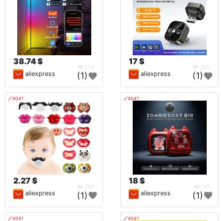
38.74 $
17 $
258
350
aliexpress
aliexpress
(1)
(1)
🔗404?
🔗404?
2.27 $
18 $
259
147
aliexpress
aliexpress
(1)
(1)
🔗404?
🔗404?