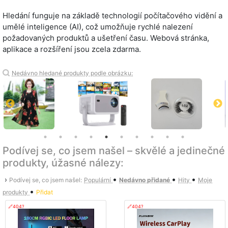
Hledání funguje na základě technologií počítačového vidění a
umělé inteligence (AI), což umožňuje rychlé nalezení
požadovaných produktů a ušetření času. Webová stránka,
aplikace a rozšíření jsou zcela zdarma.
Nedávno hledané produkty podle obrázku:
Podívej se, co jsem našel – skvělé a jedinečné
produkty, úžasné nálezy:
•
•
•
›
Podívej se, co jsem našel:
Populární
Nedávno přidané
Hity
Moje
•
produkty
Přidat
🔗404?
🔗404?