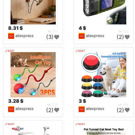
8.31 $
4 $
214
163
aliexpress
aliexpress
(3)
(2)
🔗404?
🔗404?
3.28 $
3 $
220
188
aliexpress
aliexpress
(2)
(2)
🔗404?
🔗404?