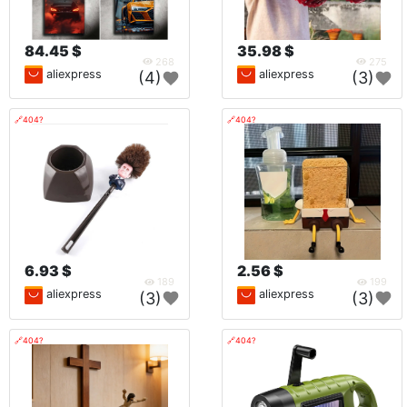
84.45 $
35.98 $
268
275
aliexpress
aliexpress
(4)
(3)
🔗404?
🔗404?
6.93 $
2.56 $
189
199
aliexpress
aliexpress
(3)
(3)
🔗404?
🔗404?