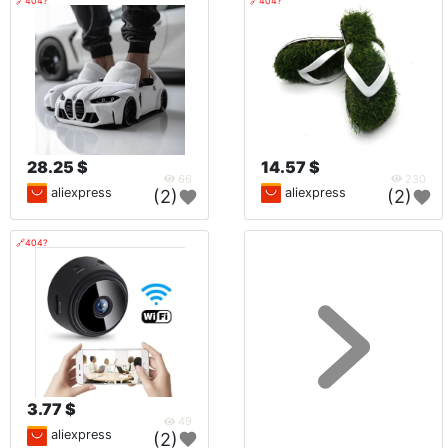
🔗404?
🔗404?
28.25 $
14.57 $
66
230
aliexpress
aliexpress
(2)
(2)
🔗404?
3.77 $
49
aliexpress
(2)