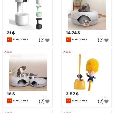
21 $
14.74 $
200
115
aliexpress
aliexpress
(2)
(2)
🔗404?
🔗404?
16 $
3.57 $
65
67
aliexpress
aliexpress
(2)
(2)