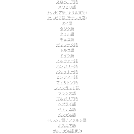
スロベニア語
スワヒリ語
セルビア語 (キリル文字)
セルビア語 (ラテン文字)
タイ語
タジク語
タミル語
チェコ語
デンマーク語
トルコ語
ドイツ語
ノルウェー語
ハンガリー語
パシュトー語
ヒンディー語
フィリピノ語
フィンランド語
フランス語
ブルガリア語
ヘブライ語
ベトナム語
ベンガル語
ペルシア語 / ファルシ語
ボスニア語
ポルトガル語 (BR)