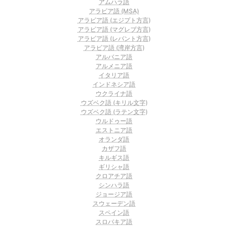
アムハラ語
アラビア語 (MSA)
アラビア語 (エジプト方言)
アラビア語 (マグレブ方言)
アラビア語 (レバント方言)
アラビア語 (湾岸方言)
アルバニア語
アルメニア語
イタリア語
インドネシア語
ウクライナ語
ウズベク語 (キリル文字)
ウズベク語 (ラテン文字)
ウルドゥー語
エストニア語
オランダ語
カザフ語
キルギス語
ギリシャ語
クロアチア語
シンハラ語
ジョージア語
スウェーデン語
スペイン語
スロバキア語