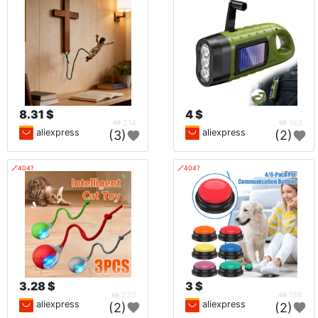
8.31 $
4 $
214
163
aliexpress
aliexpress
(3)
(2)
🔗404?
🔗404?
3.28 $
3 $
220
188
aliexpress
aliexpress
(2)
(2)