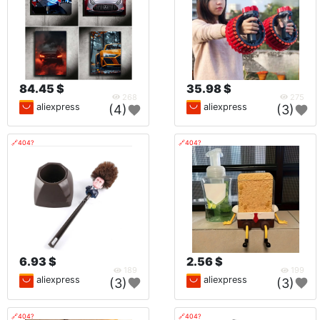
84.45 $
35.98 $
268
275
aliexpress
aliexpress
(4)
(3)
🔗404?
🔗404?
6.93 $
2.56 $
189
199
aliexpress
aliexpress
(3)
(3)
🔗404?
🔗404?