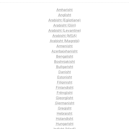
Amharisht
Anglisht
Arabisht (Egjiptiane)
Arabisht (Gjiri)
Arabisht (Levantine)
Arabisht (MSA)
Arabisht (Magrebi)
Armenisht
Azerbajxhanisht
Bengalisht
Boshnjakisht
Bullgarisht
Danisht
Estonisht
Filipinisht
Finlandisht
Frëngjisht
Gjeorgjisht
Gjermanisht
Greqisht
Hebraisht
Holandisht
Hungarisht
Indisht (Hindi)