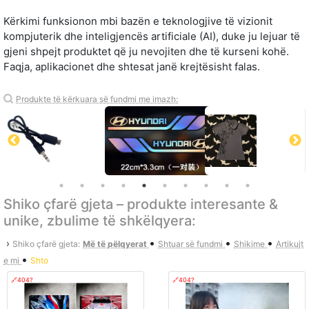
Kërkimi funksionon mbi bazën e teknologjive të vizionit
kompjuterik dhe inteligjencës artificiale (AI), duke ju lejuar të
gjeni shpejt produktet që ju nevojiten dhe të kurseni kohë.
Faqja, aplikacionet dhe shtesat janë krejtësisht falas.
Produkte të kërkuara së fundmi me imazh:
Shiko çfarë gjeta – produkte interesante &
unike, zbulime të shkëlqyera:
•
•
•
›
Shiko çfarë gjeta:
Më të pëlqyerat
Shtuar së fundmi
Shikime
Artikujt
•
e mi
Shto
🔗404?
🔗404?