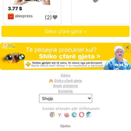
3.77 $
51
aliexpress
(2)
Shiko çfarë gjeta >
×
Kërko
Shiko çfarë gjeta
Rreth shërbimit
Komente
Instalo shtesën për shfletuesin:
Gjuha: