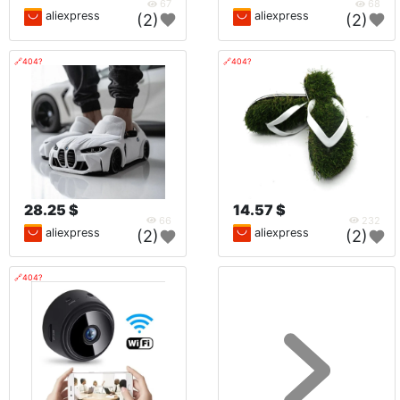
67
68
aliexpress
aliexpress
(2)
(2)
🔗404?
🔗404?
28.25 $
14.57 $
66
232
aliexpress
aliexpress
(2)
(2)
🔗404?