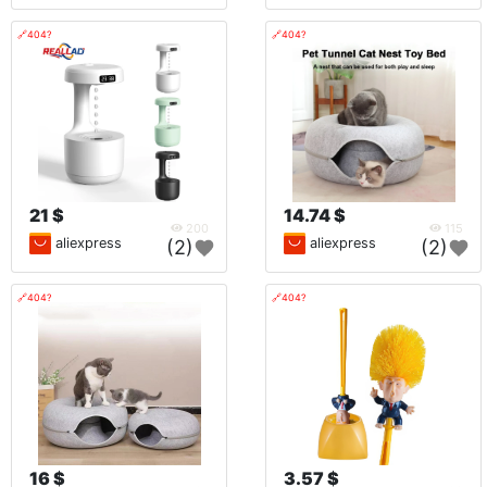
🔗404?
🔗404?
21 $
14.74 $
200
115
aliexpress
aliexpress
(2)
(2)
🔗404?
🔗404?
16 $
3.57 $