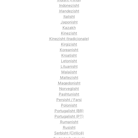
Indonezisht
Irlandezisht
Italisht
Japonisht
Kazakh
Kinezisht
Kinezisht (tradicionale)
Kirgizisht
Koreanisht
Kroatisht
Letonisht
Lituanisht
Malajisht
Maltezisht
Maqedonisht
Norvegjisht
Pashtunisht
Persisht / Farsi
Polonisht
Portugalisht (BR)
Portugalisht (PT)
Rumanisht
Rusisht
Serbisht (Cirilicë)