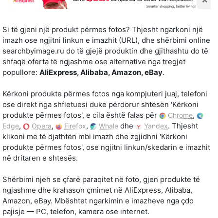
Si të gjeni një produkt përmes fotos? Thjesht ngarkoni një
imazh ose ngjitni linkun e imazhit (URL), dhe shërbimi online
searchbyimage.ru do të gjejë produktin dhe gjithashtu do të
shfaqë oferta të ngjashme ose alternative nga tregjet
popullore:
AliExpress, Alibaba, Amazon, eBay
.
Kërkoni produkte përmes fotos nga kompjuteri juaj, telefoni
ose direkt nga shfletuesi duke përdorur shtesën 'Kërkoni
produkte përmes fotos', e cila është falas për
,
Chrome
,
,
,
dhe
. Thjesht
Edge
Opera
Firefox
Whale
Yandex
klikoni me të djathtën mbi imazh dhe zgjidhni 'Kërkoni
produkte përmes fotos', ose ngjitni linkun/skedarin e imazhit
në dritaren e shtesës.
Shërbimi njeh se çfarë paraqitet në foto, gjen produkte të
ngjashme dhe krahason çmimet në AliExpress, Alibaba,
Amazon, eBay. Mbështet ngarkimin e imazheve nga çdo
pajisje — PC, telefon, kamera ose internet.