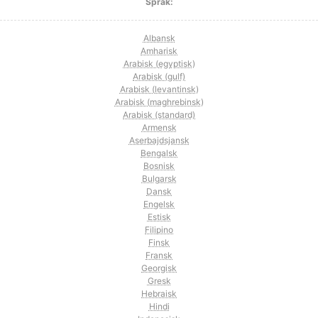
Språk:
Albansk
Amharisk
Arabisk (egyptisk)
Arabisk (gulf)
Arabisk (levantinsk)
Arabisk (maghrebinsk)
Arabisk (standard)
Armensk
Aserbajdsjansk
Bengalsk
Bosnisk
Bulgarsk
Dansk
Engelsk
Estisk
Filipino
Finsk
Fransk
Georgisk
Gresk
Hebraisk
Hindi