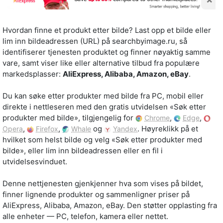
Hvordan finne et produkt etter bilde? Last opp et bilde eller
lim inn bildeadressen (URL) på searchbyimage.ru, så
identifiserer tjenesten produktet og finner nøyaktig samme
vare, samt viser like eller alternative tilbud fra populære
markedsplasser:
AliExpress, Alibaba, Amazon, eBay
.
Du kan søke etter produkter med bilde fra PC, mobil eller
direkte i nettleseren med den gratis utvidelsen «Søk etter
produkter med bilde», tilgjengelig for
,
,
Chrome
Edge
,
,
og
. Høyreklikk på et
Opera
Firefox
Whale
Yandex
hvilket som helst bilde og velg «Søk etter produkter med
bilde», eller lim inn bildeadressen eller en fil i
utvidelsesvinduet.
Denne nettjenesten gjenkjenner hva som vises på bildet,
finner lignende produkter og sammenligner priser på
AliExpress, Alibaba, Amazon, eBay. Den støtter opplasting fra
alle enheter — PC, telefon, kamera eller nettet.