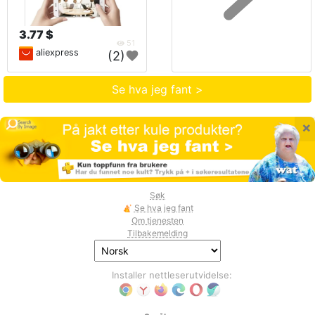
3.77 $
51
aliexpress
(2)
Se hva jeg fant >
×
Søk
Se hva jeg fant
Om tjenesten
Tilbakemelding
Installer nettleserutvidelse: