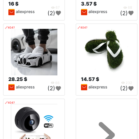
16 $
3.57 $
67
68
aliexpress
aliexpress
(2)
(2)
🔗404?
🔗404?
28.25 $
14.57 $
66
232
aliexpress
aliexpress
(2)
(2)
🔗404?