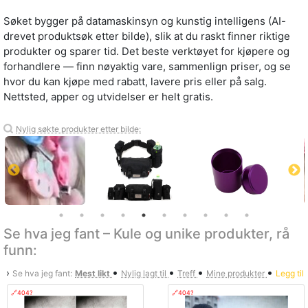
Søket bygger på datamaskinsyn og kunstig intelligens (AI-
drevet produktsøk etter bilde), slik at du raskt finner riktige
produkter og sparer tid. Det beste verktøyet for kjøpere og
forhandlere — finn nøyaktig vare, sammenlign priser, og se
hvor du kan kjøpe med rabatt, lavere pris eller på salg.
Nettsted, apper og utvidelser er helt gratis.
Nylig søkte produkter etter bilde:
Se hva jeg fant – Kule og unike produkter, rå
funn:
•
•
•
•
›
Se hva jeg fant:
Mest likt
Nylig lagt til
Treff
Mine produkter
Legg til
🔗404?
🔗404?