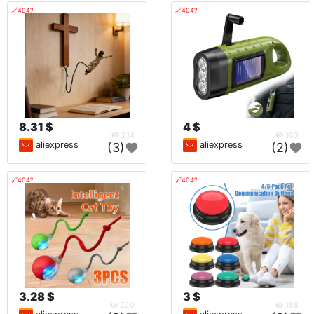
🔗404?
🔗404?
8.31 $
4 $
214
163
aliexpress
aliexpress
(3)
(2)
🔗404?
🔗404?
3.28 $
3 $
220
188