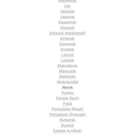
Indonesisk
Irsk
Italiensk
Japansk
Kasakhisk
Kinesisk
Kinesisk (tradisjonell)
KirgisisK
Koreansk
Kroatisk
Latvisk
Litauisk
Makedonsk
Malaysisk
Maltesisk
Nederlandsk
Norsk
Pashto
Persisk (farsi)
Polsk
Portugisisk (Brasil)
Portugisisk (Portugal)
Rumensk
Russisk
Serbisk (kyrillisk)