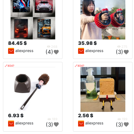
84.45 $
35.98 $
268
275
aliexpress
aliexpress
(4)
(3)
🔗404?
🔗404?
6.93 $
2.56 $
189
199
aliexpress
aliexpress
(3)
(3)