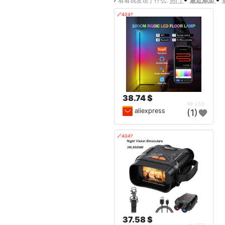
看看我发现了什么:
热门
最近添加
🔗404?
38.74 $
258
aliexpress
(1)
🔗404?
37.58 $