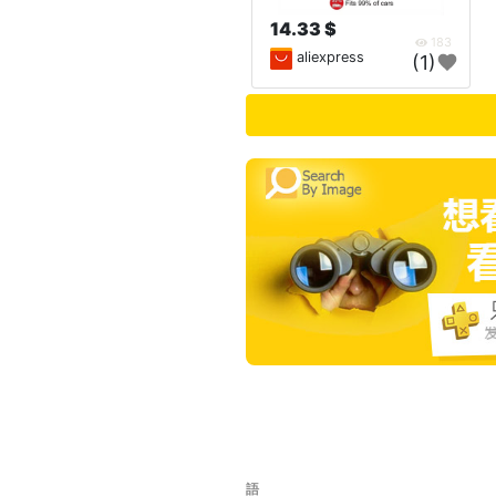
14.33 $
183
aliexpress
(1)
語