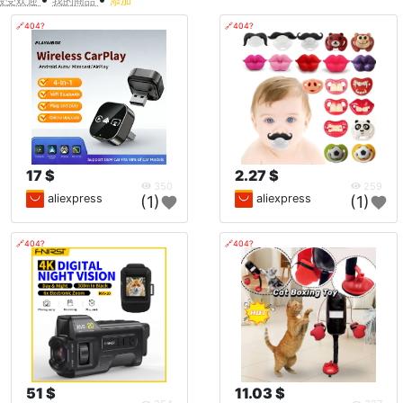
最受欢迎
我的商品
添加
🔗404?
🔗404?
17 $
2.27 $
350
259
aliexpress
aliexpress
(1)
(1)
🔗404?
🔗404?
51 $
11.03 $