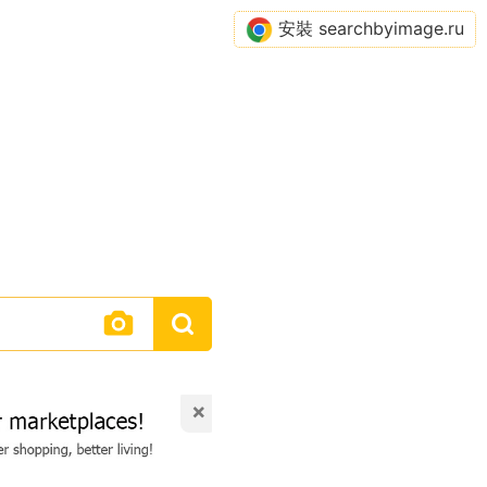
安裝 searchbyimage.ru
×