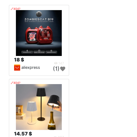
🔗404?
18 $
147
aliexpress
(1)
🔗404?
14.57 $