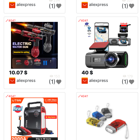
254
327
aliexpress
aliexpress
(1)
(1)
🔗404?
🔗404?
10.07 $
40 $
150
179
aliexpress
aliexpress
(1)
(1)
🔗404?
🔗404?