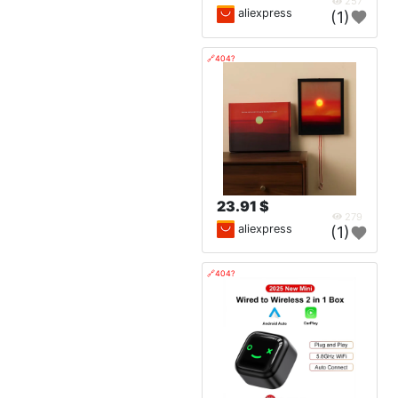
257
aliexpress
(1)
🔗404?
23.91 $
279
aliexpress
(1)
🔗404?