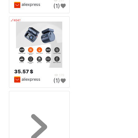
297
aliexpress
(1)
🔗404?
35.57 $
179
aliexpress
(1)