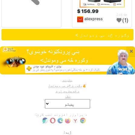
156.99 $
248
aliexpress
(1)
وګوره څه مې وموندل >
×
پلټنه
وګوره څه مې وموندل
د خدمت په اړه
نظر
د براوزر افزونه نصب کړئ:
ژبه: