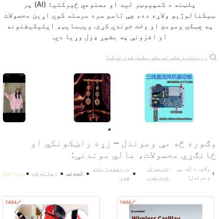
پلټنه د کمپيوټر لید او مصنوعي ځیرکتیا (AI) پر
ټیکنالوژیو ولاړه ده، چې تاسو سره مرسته کوي اړین محصولات
په چټکۍ ومومئ او وخت خوندي کړئ. ویب‌سایټ، اپلیکیشنونه
او افزونې په بشپړ ډول وړیا دي.
وروستي د عکس له مخې پلټل شوي توکي:
وګوره څه مې وموندل – زړه راښکونکي او
ځانګړي محصولات، عالي موندنې:
وګوره څه مې
تر ټولو
وروستي زيات
•
•
•
•
›
لیدنې
زما توکي
زیاتول
وموندل:
خوښ شوي
شوي
🔗404?
🔗404?