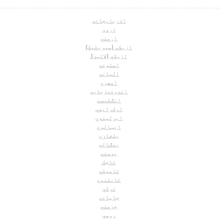
اذربايجاني
اردو
ارمني
ازبکي (سيريليک)
ازبکي (لاتین)
استوني
الباني
امهري
اندونیزیایي
انګلیسي
اوکرايني
ايرلینډي
ايټالوي
بلغاري
بنګالي
بوسني
تاجک
تاميلي
تايلنډي
ترکي
جاپاني
جرمني
روسي