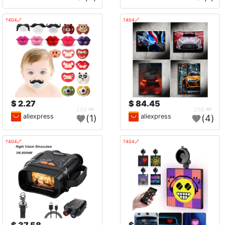
🔗404?
🔗404?
2.27 $
84.45 $
259
268
aliexpress
aliexpress
(1)
(4)
🔗404?
🔗404?