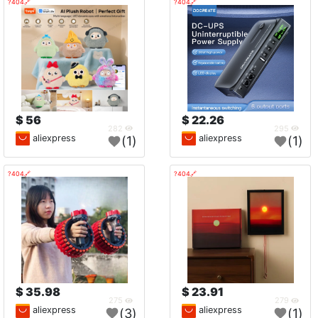
🔗404?
🔗404?
56 $
22.26 $
282
295
aliexpress
aliexpress
(1)
(1)
🔗404?
🔗404?
35.98 $
23.91 $
275
279
aliexpress
aliexpress
(3)
(1)