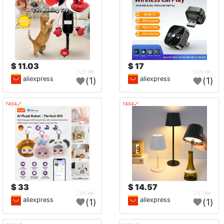
11.03 $
17 $
326
349
aliexpress
aliexpress
(1)
(1)
🔗404?
🔗404?
33 $
14.57 $
296
297
aliexpress
aliexpress
(1)
(1)