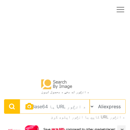
د انځور له مخې د محصول لټون
د انځور URL کاپي يا انځور اپلوډ کړئ
×