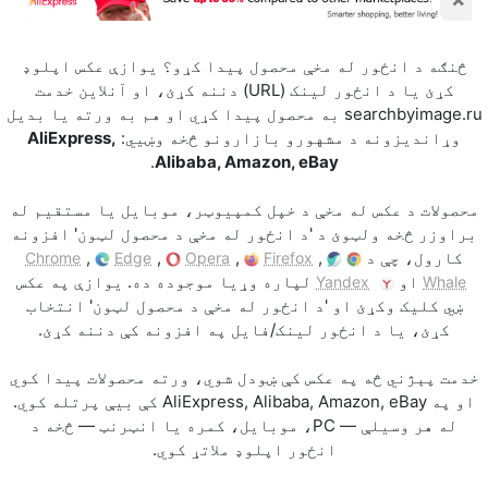
څنګه د انځور له مخې محصول پیدا کړو؟ يوازې عکس اپلوډ
کړئ يا د انځور لینک (URL) دننه کړئ، او آنلاين خدمت
searchbyimage.ru به محصول پيدا کړي او هم به ورته يا بدیل
وړاندیزونه د مشهورو بازارونو څخه وښيي:
AliExpress,
.
Alibaba, Amazon, eBay
محصولات د عکس له مخې د خپل کمپیوټر، موبایل يا مستقیم له
براوزر څخه ولټوئ د 'د انځور له مخې د محصول لټون' افزونه
کارول، چې د
,
,
,
,
Chrome
Edge
Opera
Firefox
او
لپاره وړیا موجوده ده. يوازې په عکس
Yandex
Whale
ښي کليک وکړئ او 'د انځور له مخې د محصول لټون' انتخاب
کړئ، يا د انځور لینک/فايل په افزونه کې دننه کړئ.
خدمت پېژني څه په عکس کې ښودل شوي، ورته محصولات پيدا کوي
او په AliExpress, Alibaba, Amazon, eBay کې بيې پرتله کوي.
له هر وسیلې — PC، موبایل، کمره يا انټرنټ — څخه د
انځور اپلوډ ملاتړ کوي.