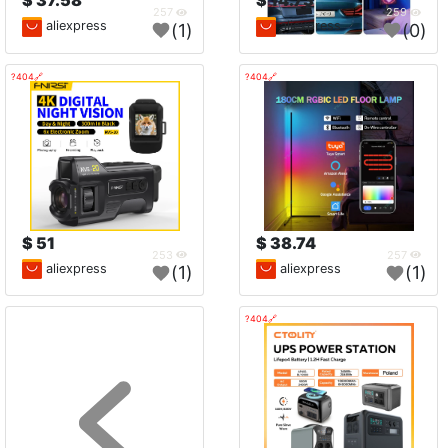
37.58 $
14.73 $
257
259
aliexpress
aliexpress
(1)
(0)
🔗404?
🔗404?
51 $
38.74 $
253
257
aliexpress
aliexpress
(1)
(1)
🔗404?