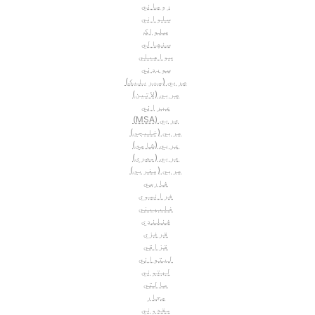
روماني
سلواني
سلواک
سنهالي
سواهیلي
سوېډني
صربي (سيريليک)
صربي (لاتين)
عبراني
عربي (MSA)
عربي (خليجي)
عربي (شامي)
عربي (مصري)
عربي (مغربي)
فارسي
فرانسوي
فليپيني
فنلنډي
قرغزي
قزاقي
ليتواني
لېتوني
مالتي
مجار
مقدوني