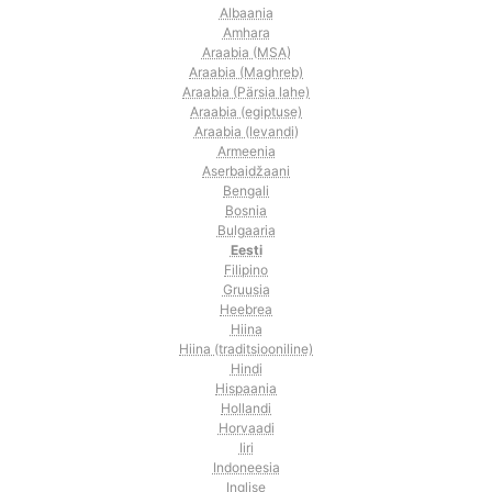
Albaania
Amhara
Araabia (MSA)
Araabia (Maghreb)
Araabia (Pärsia lahe)
Araabia (egiptuse)
Araabia (levandi)
Armeenia
Aserbaidžaani
Bengali
Bosnia
Bulgaaria
Eesti
Filipino
Gruusia
Heebrea
Hiina
Hiina (traditsiooniline)
Hindi
Hispaania
Hollandi
Horvaadi
Iiri
Indoneesia
Inglise