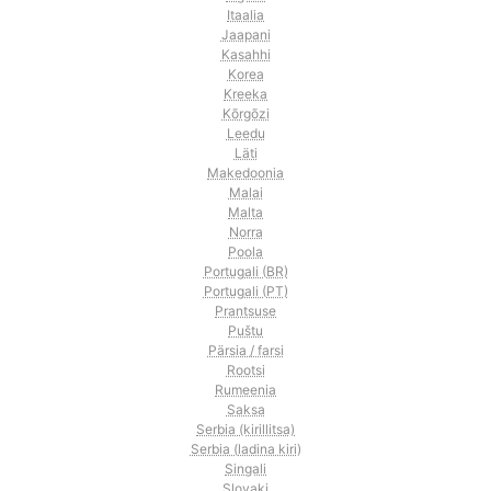
Itaalia
Jaapani
Kasahhi
Korea
Kreeka
Kõrgõzi
Leedu
Läti
Makedoonia
Malai
Malta
Norra
Poola
Portugali (BR)
Portugali (PT)
Prantsuse
Puštu
Pärsia / farsi
Rootsi
Rumeenia
Saksa
Serbia (kirillitsa)
Serbia (ladina kiri)
Singali
Slovaki