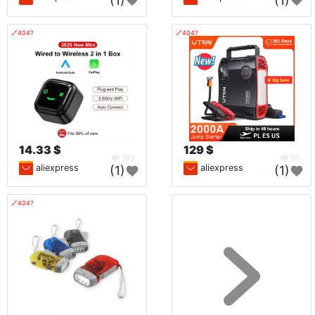
(1)
(1)
🔗404?
🔗404?
14.33 $
129 $
183
70
aliexpress
aliexpress
(1)
(1)
🔗404?