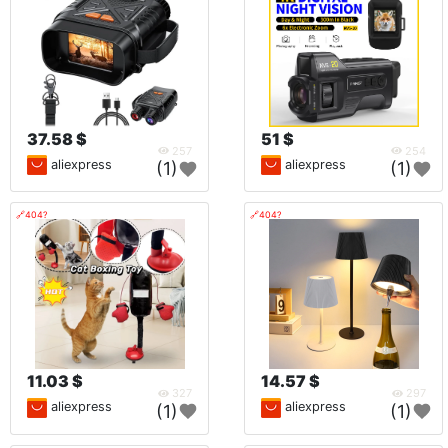
37.58 $
51 $
257
254
aliexpress
aliexpress
(1)
(1)
🔗404?
🔗404?
11.03 $
14.57 $
327
297
aliexpress
aliexpress
(1)
(1)