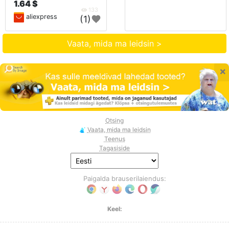
1.64 $
133
aliexpress
(1)
Vaata, mida ma leidsin >
×
Otsing
Vaata, mida ma leidsin
Teenus
Tagasiside
Paigalda brauserilaiendus:
Keel: