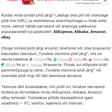
Kuidas leida toodet pildi järgi? Laadige üles pilt või sisestage
pildi link (URL), ja veebiteenus searchbyimage.ru leiab selle
toote, samuti näitab sarnaseid või analooge pakkumisi
populaarsetelt turuplatsidelt:
AliExpress, Alibaba, Amazon,
eBay
.
Otsige tooteid pildi järgi arvutist, telefonist või otse brauserist
kasutades laiendust „Toodete otsimine pildi järgi”, mis on
tasuta saadaval
'ile,
,
le,
ile,
Chrome
Edge
Opera
Firefox
'ile ja
.Brauserile. Piisab, kui klõpsate pildil
Whale
Yandex
paremklõpsuga ja valite „Toodete otsimine pildi järgi” või
sisestate pildi lingi või faili laienduse aknasse.
Teenuse abil tuvastatakse, mis pildil on, leitakse sarnaseid
tooteid ja võrreldakse hindu AliExpress, Alibaba, Amazon,
eBay lehtedel. Toetatakse piltide üleslaadimist igast
seadmest — PC, telefon, kaamera või internet.