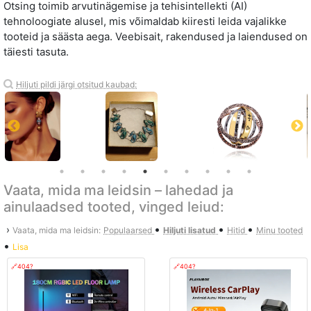
Otsing toimib arvutinägemise ja tehisintellekti (AI)
tehnoloogiate alusel, mis võimaldab kiiresti leida vajalikke
tooteid ja säästa aega. Veebisait, rakendused ja laiendused on
täiesti tasuta.
Hiljuti pildi järgi otsitud kaubad:
Vaata, mida ma leidsin – lahedad ja
ainulaadsed tooted, vinged leiud:
•
•
•
›
Vaata, mida ma leidsin:
Populaarsed
Hiljuti lisatud
Hitid
Minu tooted
•
Lisa
🔗404?
🔗404?