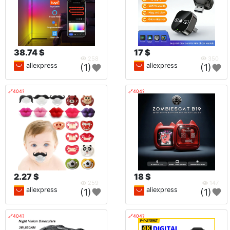
38.74 $
17 $
258
350
aliexpress
aliexpress
(1)
(1)
🔗404?
🔗404?
2.27 $
18 $
259
147
aliexpress
aliexpress
(1)
(1)
🔗404?
🔗404?