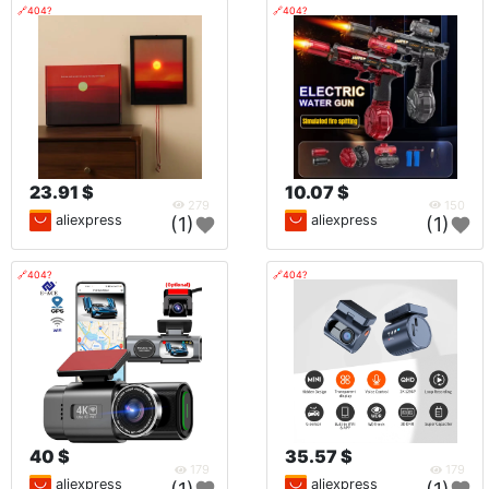
🔗404?
🔗404?
23.91 $
10.07 $
279
150
aliexpress
aliexpress
(1)
(1)
🔗404?
🔗404?
40 $
35.57 $
179
179
aliexpress
aliexpress