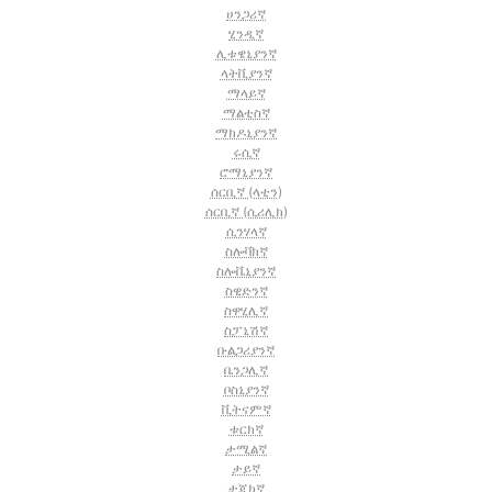
ሀንጋሪኛ
ሂንዲኛ
ሊቱዌኒያንኛ
ላትቪያንኛ
ማላይኛ
ማልቲስኛ
ማክዶኒያንኛ
ሩሲኛ
ሮማኒያንኛ
ሰርቢኛ (ላቲን)
ሰርቢኛ (ሲሪሊክ)
ሲንሃላኛ
ስሎቫክኛ
ስሎቬኒያንኛ
ስዊድንኛ
ስዋሂሊኛ
ስፓኒሽኛ
ቡልጋሪያንኛ
ቤንጋሊኛ
ቦስኒያንኛ
ቪትናምኛ
ቱርክኛ
ታሚልኛ
ታይኛ
ታጂክኛ