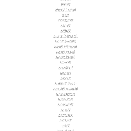
ቻይንኛ
ቻይንኛ (ባህላዊ)
ቼክኛ
ኖርዌጂያንኛ
አልባኒኛ
አማርኛ
አረብኛ (ሌቫንታዊ)
አረብኛ (መደበኛ)
አረብኛ (ማግሬብ)
አረብኛ (ጉልፍ)
አረብኛ (ግብጽ)
አርመንኛ
አዘርባጃንኛ
አይሪሽኛ
ኡርዱኛ
ኡዝቤክኛ (ላቲን)
ኡዝቤክኛ (ሲሪሊክ)
ኢንዶኔዥያንኛ
ኢጣሊያንኛ
ኤስቶኒያንኛ
እብራኛ
እንግሊዝኛ
ኪርጊዝኛ
ካዛክኛ
ክሮኤሽያንኛ