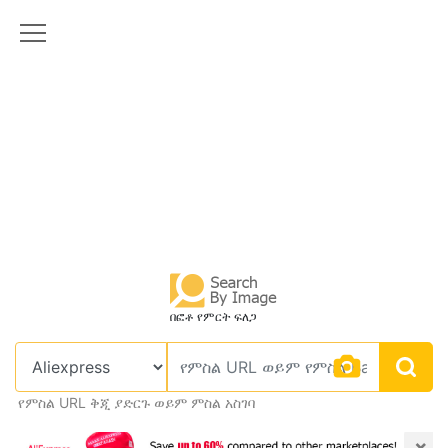
በፎቶ የምርት ፍለጋ
የምስል URL ቅጂ ያድርጉ ወይም ምስል አስገባ
×