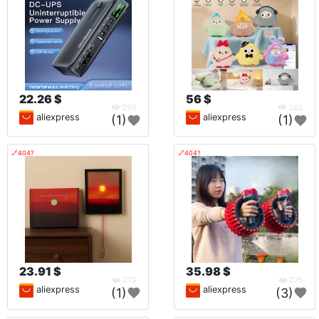
22.26 $
56 $
295
282
aliexpress
aliexpress
(1)
(1)
🔗404?
🔗404?
23.91 $
35.98 $
279
275
aliexpress
aliexpress
(1)
(3)