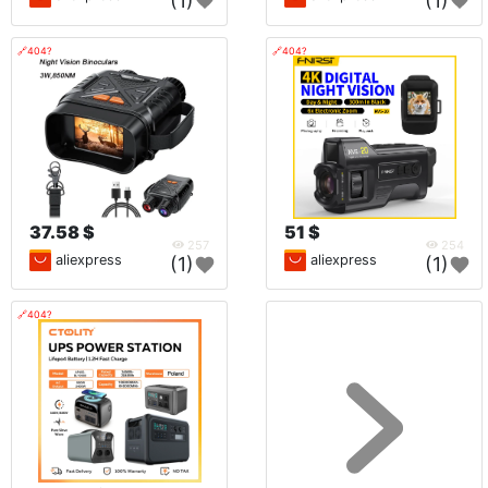
(1)
(1)
🔗404?
🔗404?
37.58 $
51 $
257
254
aliexpress
aliexpress
(1)
(1)
🔗404?