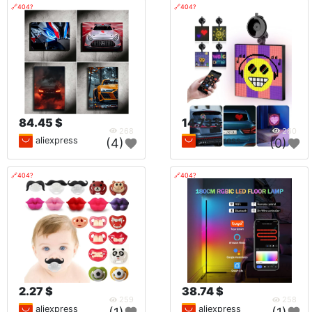
🔗404?
🔗404?
84.45 $
14.73 $
268
260
aliexpress
aliexpress
(4)
(0)
🔗404?
🔗404?
2.27 $
38.74 $
259
258
aliexpress
aliexpress