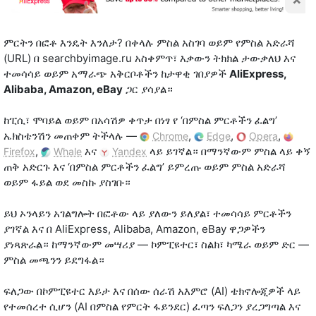
ምርትን በፎቶ እንዴት እንለታ? በቀላሉ ምስል አስገባ ወይም የምስል አድራሻ
(URL) በ searchbyimage.ru አስቀምጥ፣ እቃውን ትክክል ታውቃለህ እና
ተመሳሳይ ወይም አማራጭ አቅርቦቶችን ከታዋቂ ገበያዎች
AliExpress,
Alibaba, Amazon, eBay
ጋር ያሳያል።
ከፒሲ፣ ሞባይል ወይም በአሳሽዎ ቀጥታ በነፃ የ ‘በምስል ምርቶችን ፈልግ’
ኤክስቴንሽን መጠቀም ትችላሉ —
,
,
,
Chrome
Edge
Opera
,
እና
ላይ ይገኛል። በማንኛውም ምስል ላይ ቀኝ
Firefox
Whale
Yandex
ጠቅ አድርጉ እና ‘በምስል ምርቶችን ፈልግ’ ይምረጡ ወይም ምስል አድራሻ
ወይም ፋይል ወደ መስኩ ያስገቡ።
ይህ ኦንላይን አገልግሎት በፎቶው ላይ ያለውን ይለያል፣ ተመሳሳይ ምርቶችን
ያገኛል እና በ AliExpress, Alibaba, Amazon, eBay ዋጋዎችን
ያነጻጽራል። ከማንኛውም መሣሪያ — ኮምፒዩተር፣ ስልክ፣ ካሜራ ወይም ድር —
ምስል መጫንን ይደግፋል።
ፍለጋው በኮምፒዩተር እይታ እና በሰው ሰራሽ አእምሮ (AI) ቴክኖሎጂዎች ላይ
የተመሰረተ ሲሆን (AI በምስል የምርት ፋይንደር) ፈጣን ፍለጋን ያረጋግጣል እና