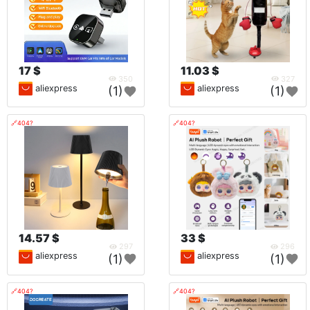
17 $
11.03 $
350
327
aliexpress
aliexpress
(1)
(1)
🔗404?
🔗404?
14.57 $
33 $
297
296
aliexpress
aliexpress
(1)
(1)
🔗404?
🔗404?