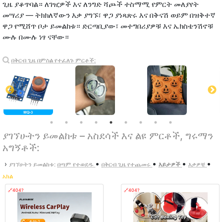
ጊዜ ያቆጥባል። ለገዢዎች እና ለንግድ ሻጮች ተስማሚ የምርት መለያየት
መሣሪያ — ትክክለኛውን እቃ ያግኙ፣ ዋጋ ያነጻጽሩ እና በቅናሽ ወይም በዝቅተኛ
ዋጋ የሚሸጥ ቦታ ይመልከቱ። ድርጣቢያው፣ መተግበሪያዎቹ እና ኤክስቴንሽኖቹ
ሙሉ በሙሉ ነፃ ናቸው።
በቅርብ ጊዜ በምስል የተፈለጉ ምርቶች:
ያገኘሁትን ይመልከቱ – አስደሳች እና ልዩ ምርቶች, ግሩማን
አግኝቶች:
•
•
•
•
›
ያገኘሁትን ይመልከቱ:
በጣም የተወደዱ
በቅርብ ጊዜ የተጨመሩ
እይታዎች
እቃዎቼ
አክል
🔗404?
🔗404?