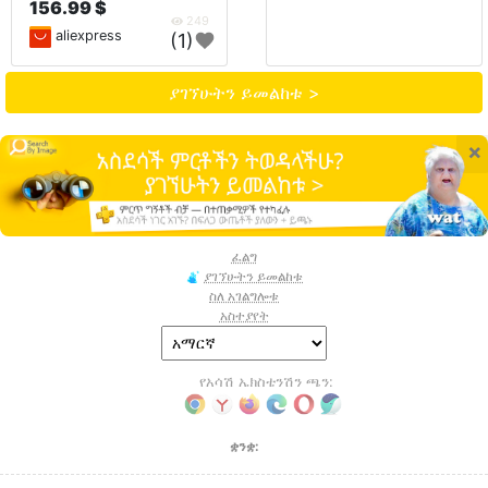
156.99 $
249
aliexpress
(1)
ያገኘሁትን ይመልከቱ >
×
ፈልግ
ያገኘሁትን ይመልከቱ
ስለ አገልግሎቱ
አስተያየት
የአሳሽ ኤክስቴንሽን ጫን:
ቋንቋ: