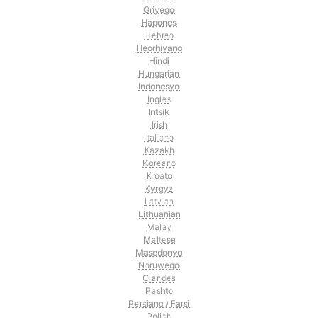
Griyego
Hapones
Hebreo
Heorhiyano
Hindi
Hungarian
Indonesyo
Ingles
Intsik
Irish
Italiano
Kazakh
Koreano
Kroato
Kyrgyz
Latvian
Lithuanian
Malay
Maltese
Masedonyo
Noruwego
Olandes
Pashto
Persiano / Farsi
Polish