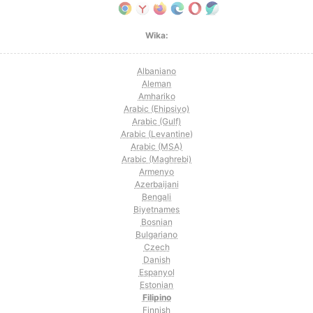
Wika:
Albaniano
Aleman
Amhariko
Arabic (Ehipsiyo)
Arabic (Gulf)
Arabic (Levantine)
Arabic (MSA)
Arabic (Maghrebi)
Armenyo
Azerbaijani
Bengali
Biyetnames
Bosnian
Bulgariano
Czech
Danish
Espanyol
Estonian
Filipino
Finnish