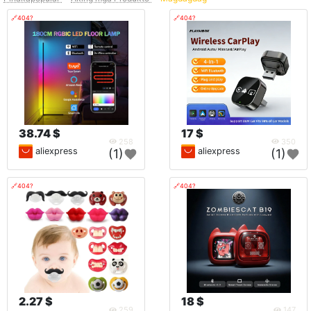
🔗404?
🔗404?
38.74 $
17 $
258
350
aliexpress
aliexpress
(1)
(1)
🔗404?
🔗404?
2.27 $
18 $
259
147