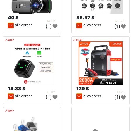
40 $
35.57 $
179
179
aliexpress
aliexpress
(1)
(1)
🔗404?
🔗404?
14.33 $
129 $
183
70
aliexpress
aliexpress
(1)
(1)
🔗404?