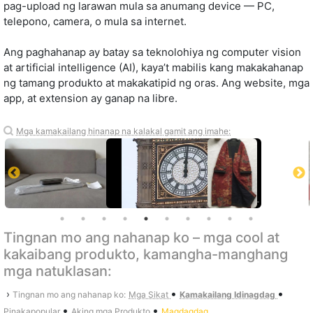
pag-upload ng larawan mula sa anumang device — PC,
telepono, camera, o mula sa internet.
Ang paghahanap ay batay sa teknolohiya ng computer vision
at artificial intelligence (AI), kaya’t mabilis kang makakahanap
ng tamang produkto at makakatipid ng oras. Ang website, mga
app, at extension ay ganap na libre.
Mga kamakailang hinanap na kalakal gamit ang imahe:
Tingnan mo ang nahanap ko – mga cool at
kakaibang produkto, kamangha-manghang
mga natuklasan:
•
•
›
Tingnan mo ang nahanap ko:
Mga Sikat
Kamakailang Idinagdag
•
•
Pinakapopular
Aking mga Produkto
Magdagdag