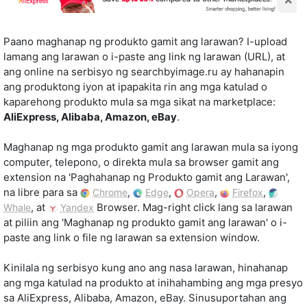
Paano maghanap ng produkto gamit ang larawan? I-upload
lamang ang larawan o i-paste ang link ng larawan (URL), at
ang online na serbisyo ng searchbyimage.ru ay hahanapin
ang produktong iyon at ipapakita rin ang mga katulad o
kaparehong produkto mula sa mga sikat na marketplace:
AliExpress, Alibaba, Amazon, eBay
.
Maghanap ng mga produkto gamit ang larawan mula sa iyong
computer, telepono, o direkta mula sa browser gamit ang
extension na 'Paghahanap ng Produkto gamit ang Larawan',
na libre para sa
,
,
,
,
Chrome
Edge
Opera
Firefox
, at
Browser. Mag-right click lang sa larawan
Whale
Yandex
at piliin ang 'Maghanap ng produkto gamit ang larawan' o i-
paste ang link o file ng larawan sa extension window.
Kinilala ng serbisyo kung ano ang nasa larawan, hinahanap
ang mga katulad na produkto at inihahambing ang mga presyo
sa AliExpress, Alibaba, Amazon, eBay. Sinusuportahan ang