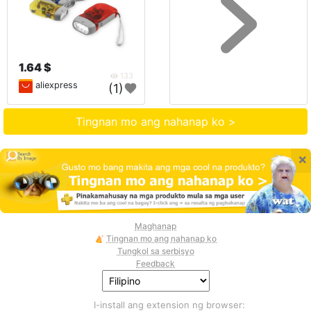
1.64 $
133
aliexpress
(1)
Tingnan mo ang nahanap ko >
×
Maghanap
Tingnan mo ang nahanap ko
Tungkol sa serbisyo
Feedback
I-install ang extension ng browser: