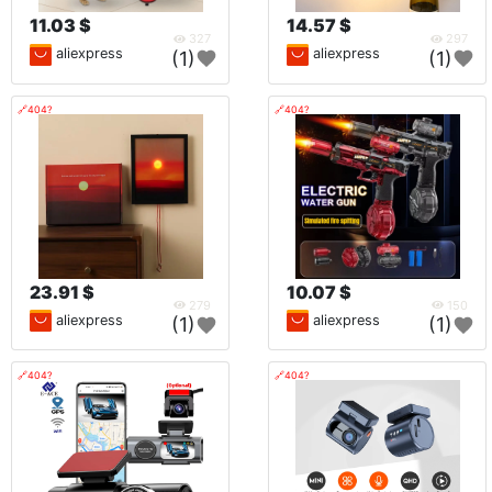
11.03 $
14.57 $
327
297
aliexpress
aliexpress
(1)
(1)
🔗404?
🔗404?
23.91 $
10.07 $
279
150
aliexpress
aliexpress
(1)
(1)
🔗404?
🔗404?