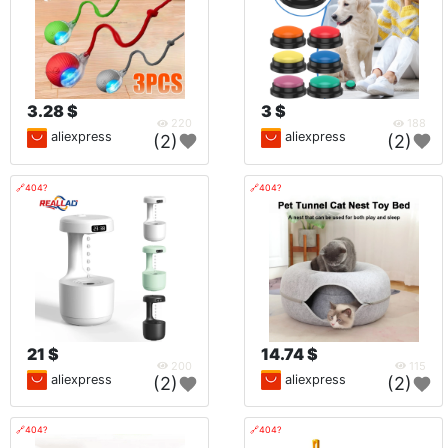
3.28 $
3 $
220
188
aliexpress
aliexpress
(2)
(2)
🔗404?
🔗404?
21 $
14.74 $
200
115
aliexpress
aliexpress
(2)
(2)
🔗404?
🔗404?