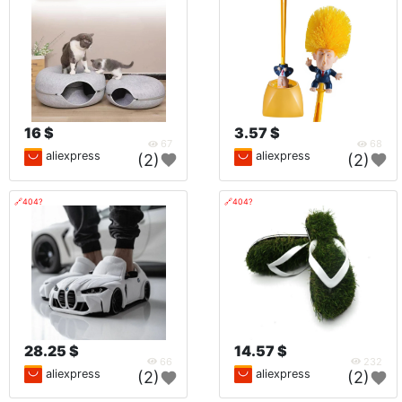
16 $
3.57 $
67
68
aliexpress
aliexpress
(2)
(2)
🔗404?
🔗404?
28.25 $
14.57 $
66
232
aliexpress
aliexpress
(2)
(2)