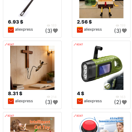
6.93 $
2.56 $
189
199
aliexpress
aliexpress
(3)
(3)
🔗404?
🔗404?
8.31 $
4 $
214
163
aliexpress
aliexpress
(3)
(2)
🔗404?
🔗404?