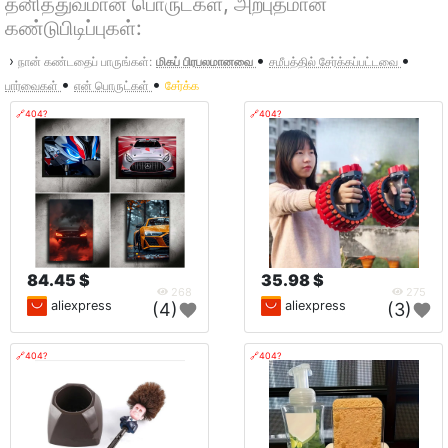
தனித்துவமான பொருட்கள், அற்புதமான
கண்டுபிடிப்புகள்:
•
•
›
நான் கண்டதைப் பாருங்கள்:
மிகப் பிரபலமானவை
சமீபத்தில் சேர்க்கப்பட்டவை
•
•
பார்வைகள்
என் பொருட்கள்
சேர்க்க
🔗404?
🔗404?
84.45 $
35.98 $
268
275
aliexpress
aliexpress
(4)
(3)
🔗404?
🔗404?