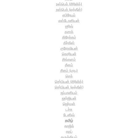
உஸ்பெக் (சிரிலிக்)
உஸ்பெக் (லத்தீன்)
எபிரேயம்
எஸ்டோனியன்
ஐரிஷ்
கசாக்
கிரேக்கம்
கிர்கிஸ்
குரோஷியன்
கொரியன்
சிங்களம்
சீனம்
சீனம் (மரபு)
செக்
செர்பியன் (சிரிலிக்)
செர்பியன் (லத்தீன்)
ஜப்பானியம்
ஜார்ஜியன்
ஜெர்மன்
டச்சு
டேனிஷ்
தமிழ்
தாஜிக்
தாய்
துருக்கியம்