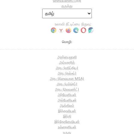
சேவையினைப் பற்றி
கருத்து
உலாவி நீட்டிப்பை நிறுவு:
மொழி:
அசர்பைஜானி
அம்ஹாரிக்
அரபு (எகிப்திய)
அரபு (கல்ஃப்)
அரபு (நிலையான MSA)
அரபு (மக்ரெப்)
அரபு (லெவண்ட்)
அர்மேனியன்
அல்பேனியன்
ஆங்கிலம்
இத்தாலியன்
இந்தி
இந்தோனேஷியன்
உக்ரைனியன்
உருது