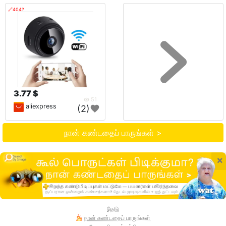
🔗404?
3.77 $
51
aliexpress
(2)
நான் கண்டதைப் பாருங்கள் >
×
தேடு
நான் கண்டதைப் பாருங்கள்