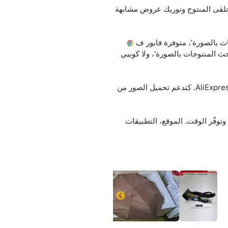
 بالصورة؟ غير حمّل الصورة ولا حطّ لينك (URL)، والخدمة searchbyimage.ru غادي تلقى المنتوج وتوريك عروض مشابهة
ات بالصورة'، متوفرة فابور ف
حث المنتوجات بالصورة'، ولا كوبيي
الخدمة كتعرف شنو كاين فالصورة، كتلقى منتوجات مشابهة، وكتقارن الأثمنة ف AliExpress, Alibaba, Amazon, eBay. كتدعم تحميل الصور من
A)، كيخليك تلقى المنتوجات بسرعة وتوفّر الوقت. الموقع، التطبيقات