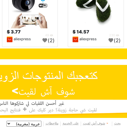
3.77 $
14.57 $
49
230
aliexpress
aliexpress
(2)
(2)
بحث
شوف آش لقيت
على الخدمة
ملاحظات
|
|
|
|