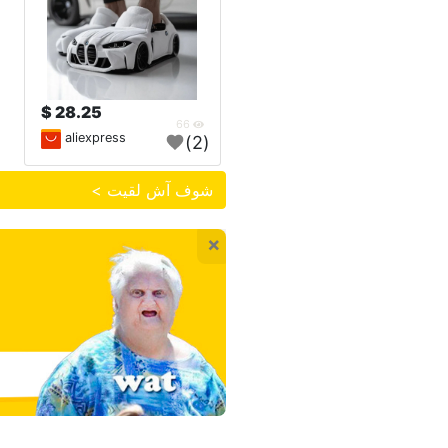
28.25 $
66
aliexpress
(2)
شوف آش لقيت >
×