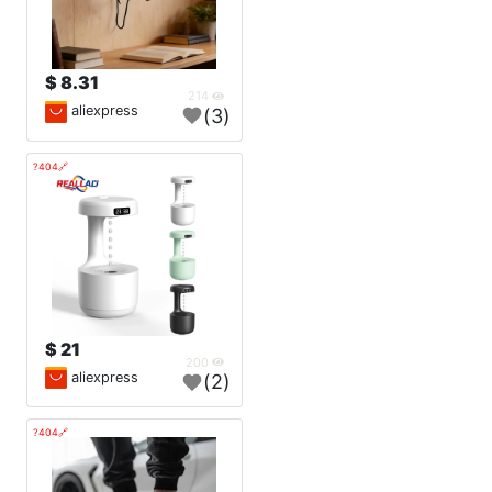
8.31 $
214
aliexpress
(3)
🔗404?
21 $
200
aliexpress
(2)
🔗404?