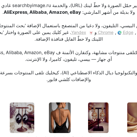
كيفاش تقلب على منتوج
ولا بديلة من أشهر المارشي:
AliExpress, Alibaba, Amazon, eBay
.
البيسي، التليفون، ولا دغيا من المتصفح باستعمال الإضافة 'بحث المنتوج
,
و
. غير كليك يمين على الصورة واختار 'ب
Yandex
Chrome
Edge
اللينك ولا حطّ الفايل فنافذة الإضافة.
أي جهاز — بيسي، تليفون، كاميرا، ولا الإنترنت.
البحث خدام على رؤية الحاسوب والتكنولوجيا ديال الذكاء الاصطناعي (I
والإضافات كلشي فابور.