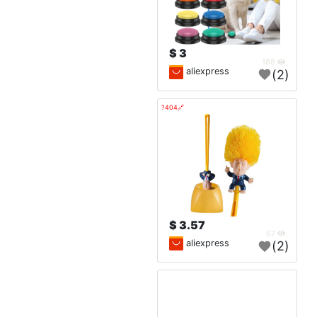
3 $
188
aliexpress
(2)
🔗404?
3.57 $
67
aliexpress
(2)