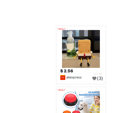
🔗404?
2.56 $
199
aliexpress
(3)
🔗404?