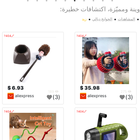
نة ومميّزة، اكتشافات خطيرة:
•
•
•
المشاهدات
الحوايج ديالي
زيد
🔗404?
🔗404?
6.93 $
35.98 $
189
275
aliexpress
aliexpress
(3)
(3)
🔗404?
🔗404?