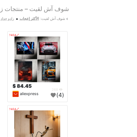
شوف آش لقيت – منتجات زوي
•
›
شوف آش لقيت:
الأكثر إعجاب
زادو جداد
🔗404?
84.45 $
268
aliexpress
(4)
🔗404?