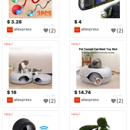
3.28 $
4 $
220
163
aliexpress
aliexpress
(2)
(2)
🔗404?
🔗404?
16 $
14.74 $
65
115
aliexpress
aliexpress
(2)
(2)
🔗404?
🔗404?