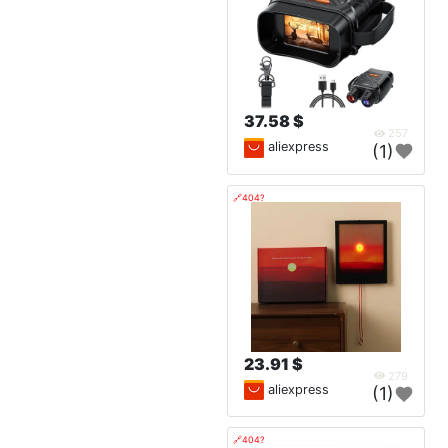
37.58 $
257
aliexpress
(1)
🔗404?
23.91 $
279
aliexpress
(1)
🔗404?