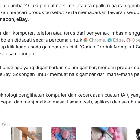
lui gambar? Cukup muat naik imej atau tampalkan pautan gamb
akan mencari produk tersebut serta memaparkan tawaran serupa
Amazon, eBay
.
r dari komputer, telefon atau terus dari penyemak imbas men
 boleh didapati secara percuma untuk
,
,
Chrome
Edge
Ope
kup klik kanan pada gambar dan pilih ‘Carian Produk Mengikut G
ngkap sambungan.
l pasti apa yang digambarkan dalam gambar, mencari produk 
, eBay. Sokongan untuk memuat naik gambar dari mana-mana per
eknologi penglihatan komputer dan kecerdasan buatan (AI), y
 cepat dan menjimatkan masa. Laman web, aplikasi dan sambu
maġni: