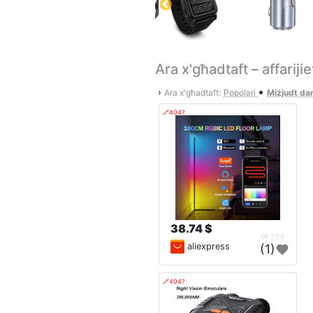
Ara x'għadtaft – affariji
•
›
Ara x'għadtaft:
Popolari
Miżjudt da
🔗404?
38.74 $
258
aliexpress
(1)
🔗404?