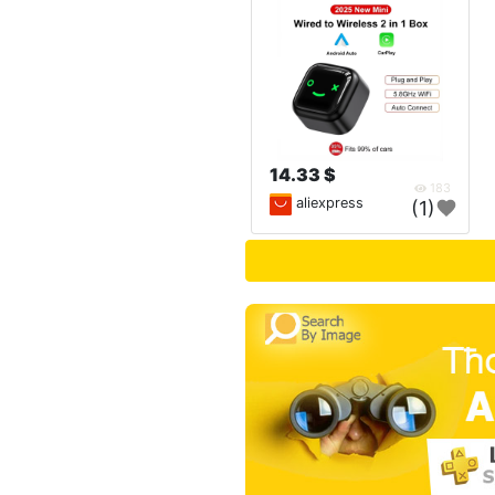
14.33 $
183
aliexpress
(1)