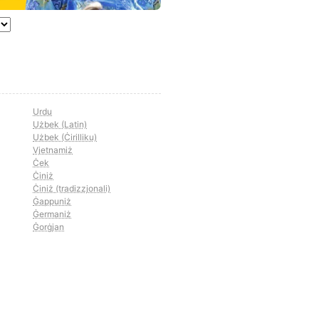
Urdu
Użbek (Latin)
Użbek (Ċirilliku)
Vjetnamiż
Ċek
Ċiniż
Ċiniż (tradizzjonali)
Ġappuniż
Ġermaniż
Ġorġjan