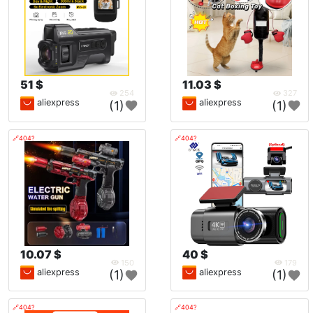
51 $
11.03 $
254
327
aliexpress
aliexpress
(1)
(1)
🔗404?
🔗404?
10.07 $
40 $
150
179
aliexpress
aliexpress
(1)
(1)
🔗404?
🔗404?