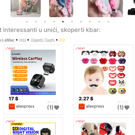
et interessanti u uniċi, skoperti kbar:
•
•
•
n l-aħħar
Hits
Oġġetti Tiegħi
Żid
🔗404?
🔗404?
17 $
2.27 $
350
259
aliexpress
aliexpress
(1)
(1)
🔗404?
🔗404?