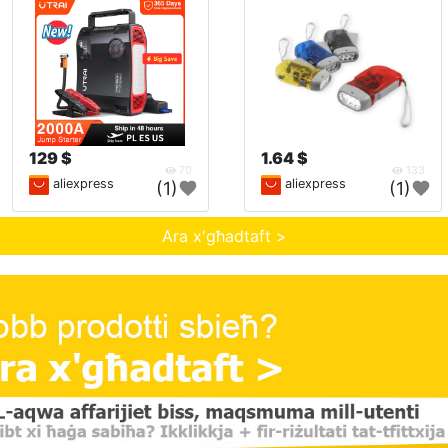
129 $
1.64 $
70
133
aliexpress
aliexpress
(1)
(1)
Ara x'għadtaft >