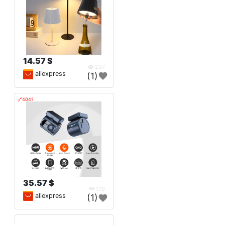
14.57 $
297
aliexpress
(1)
🔗404?
35.57 $
179
aliexpress
(1)