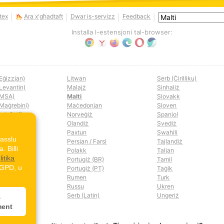
ttex
Ara x'għadtaft
Dwar is-servizz
Feedback
|
|
|
|
Installa l-estensjoni tal-browser:
Eġizzjan)
Litwan
Serb (Ċirilliku)
Levantin)
Malajż
Sinhaliż
(MSA)
Malti
Slovakk
(Maġrebini)
Maċedonjan
Sloven
tal-Golf)
Norveġiż
Spanjol
Olandiż
Svediż
jan
Paxtun
Swahili
wasslu
Persjan / Farsi
Tajlandiż
 Billi
Polakk
Taljan
litika
Portugiż (BR)
Tamil
LGPD, u
Portugiż (PT)
Taġik
Rumen
Turk
Russu
Ukren
Serb (Latin)
Ungeriż
a
ment