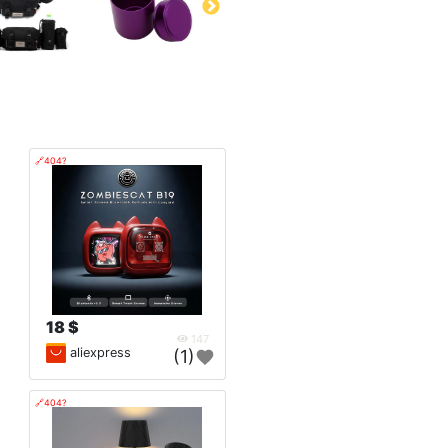
🔗404?
18 $
147
aliexpress
(1)
🔗404?