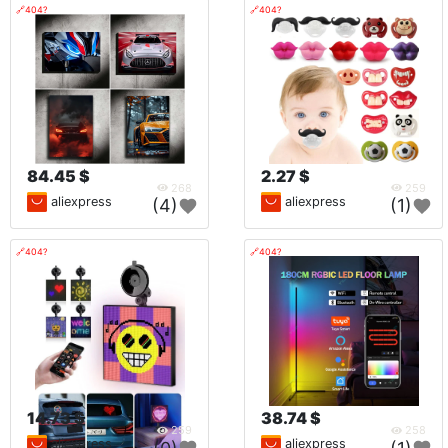
🔗404?
🔗404?
84.45 $
2.27 $
268
259
aliexpress
aliexpress
(4)
(1)
🔗404?
🔗404?
14.73 $
38.74 $
259
258
aliexpress
aliexpress