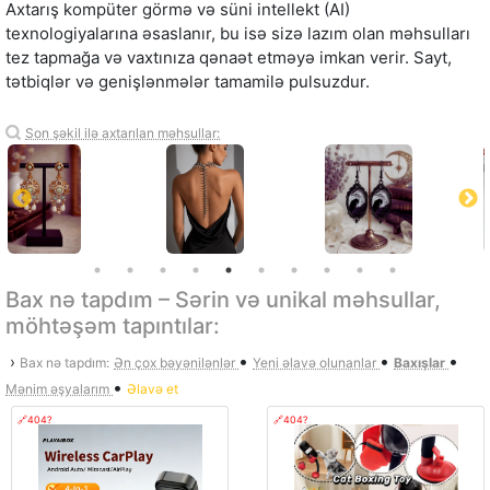
Axtarış kompüter görmə və süni intellekt (AI)
texnologiyalarına əsaslanır, bu isə sizə lazım olan məhsulları
tez tapmağa və vaxtınıza qənaət etməyə imkan verir. Sayt,
tətbiqlər və genişlənmələr tamamilə pulsuzdur.
Son şəkil ilə axtarılan məhsullar:
Bax nə tapdım – Sərin və unikal məhsullar,
möhtəşəm tapıntılar:
•
•
•
›
Bax nə tapdım:
Ən çox bəyənilənlər
Yeni əlavə olunanlar
Baxışlar
•
Mənim əşyalarım
Əlavə et
🔗404?
🔗404?