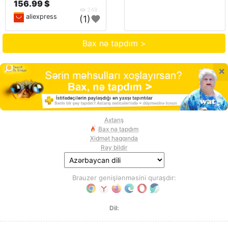
156.99 $
248
aliexpress
(1)
Bax nə tapdım >
×
Axtarış
Bax nə tapdım
Xidmət haqqında
Rəy bildir
Brauzer genişlənməsini quraşdır:
Dil: