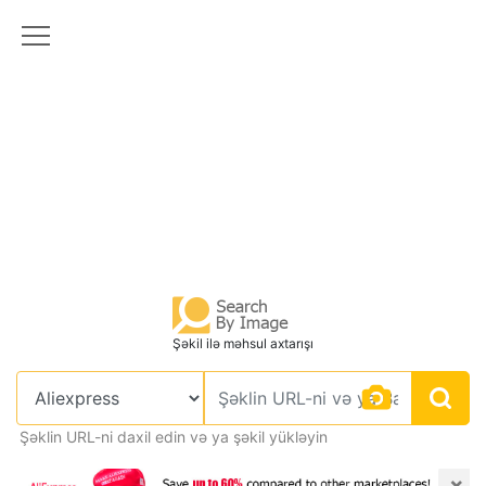
Şəkil ilə məhsul axtarışı
Şəklin URL-ni daxil edin və ya şəkil yükləyin
×