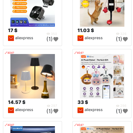
17 $
11.03 $
350
326
aliexpress
aliexpress
(1)
(1)
🔗404?
🔗404?
14.57 $
33 $
297
296
aliexpress
aliexpress
(1)
(1)
🔗404?
🔗404?