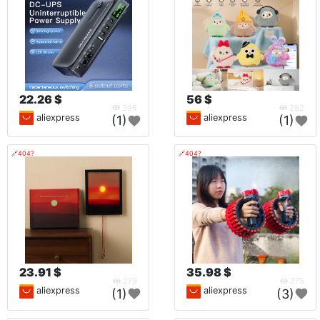
22.26 $
56 $
295
282
aliexpress
aliexpress
(1)
(1)
🔗404?
🔗404?
23.91 $
35.98 $
279
275
aliexpress
aliexpress
(1)
(3)