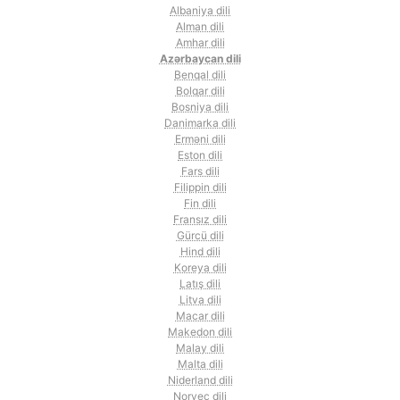
Albaniya dili
Alman dili
Amhar dili
Azərbaycan dili
Benqal dili
Bolqar dili
Bosniya dili
Danimarka dili
Erməni dili
Eston dili
Fars dili
Filippin dili
Fin dili
Fransız dili
Gürcü dili
Hind dili
Koreya dili
Latış dili
Litva dili
Macar dili
Makedon dili
Malay dili
Malta dili
Niderland dili
Norveç dili