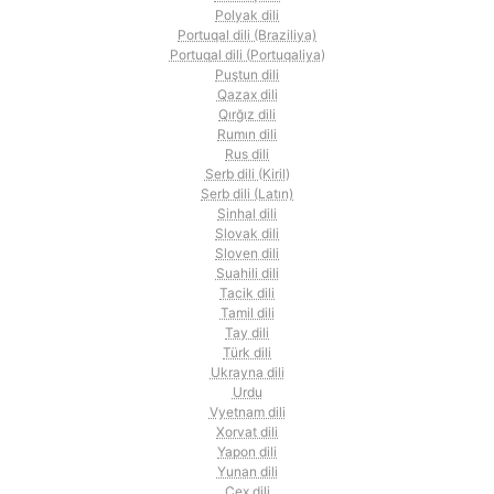
Polyak dili
Portuqal dili (Braziliya)
Portuqal dili (Portuqaliya)
Puştun dili
Qazax dili
Qırğız dili
Rumın dili
Rus dili
Serb dili (Kiril)
Serb dili (Latın)
Sinhal dili
Slovak dili
Sloven dili
Suahili dili
Tacik dili
Tamil dili
Tay dili
Türk dili
Ukrayna dili
Urdu
Vyetnam dili
Xorvat dili
Yapon dili
Yunan dili
Çex dili