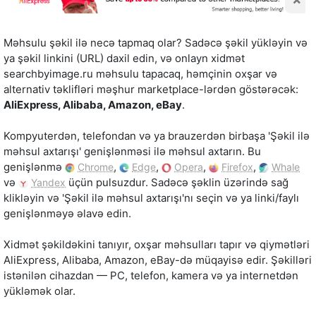
Məhsulu şəkil ilə necə tapmaq olar? Sadəcə şəkil yükləyin və
ya şəkil linkini (URL) daxil edin, və onlayn xidmət
searchbyimage.ru məhsulu tapacaq, həmçinin oxşar və
alternativ təklifləri məşhur marketplace-lərdən göstərəcək:
AliExpress, Alibaba, Amazon, eBay
.
Kompyuterdən, telefondan və ya brauzerdən birbaşa 'Şəkil ilə
məhsul axtarışı' genişlənməsi ilə məhsul axtarın. Bu
genişlənmə
,
,
,
,
Chrome
Edge
Opera
Firefox
Whale
və
üçün pulsuzdur. Sadəcə şəklin üzərində sağ
Yandex
klikləyin və 'Şəkil ilə məhsul axtarışı'nı seçin və ya linki/faylı
genişlənməyə əlavə edin.
Xidmət şəkildəkini tanıyır, oxşar məhsulları tapır və qiymətləri
AliExpress, Alibaba, Amazon, eBay-də müqayisə edir. Şəkilləri
istənilən cihazdan — PC, telefon, kamera və ya internetdən
yükləmək olar.