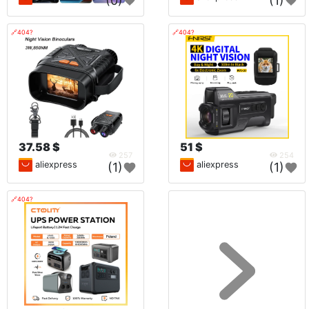
(0)
(1)
🔗404?
🔗404?
37.58 $
51 $
257
254
aliexpress
aliexpress
(1)
(1)
🔗404?