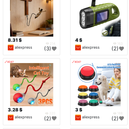
8.31 $
4 $
214
163
aliexpress
aliexpress
(3)
(2)
🔗404?
🔗404?
3.28 $
3 $
220
188
aliexpress
aliexpress
(2)
(2)