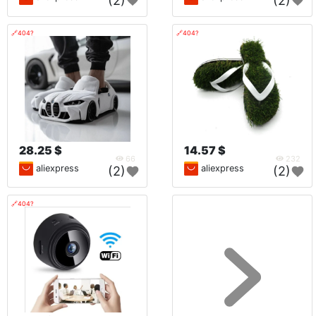
(2)
(2)
🔗404?
🔗404?
28.25 $
14.57 $
66
232
aliexpress
aliexpress
(2)
(2)
🔗404?