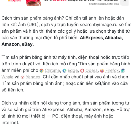
Cách tìm sản phẩm bằng ảnh? Chỉ cần tải ảnh lên hoặc dán
liên kết ảnh (URL), dịch vụ trực tuyến searchbyimage.ru sẽ tìm
sản phẩm và hiển thị thêm các gợi ý hoặc lựa chọn thay thế từ
các sàn thương mại điện tử phổ biến:
AliExpress, Alibaba,
Amazon, eBay
.
Tìm sản phẩm bằng ảnh từ máy tính, điện thoại hoặc trực tiếp
trên trình duyệt với tiện ích mở rộng 'Tìm sản phẩm bằng hình
ảnh' miễn phí cho
,
,
,
,
Chrome
Edge
Opera
Firefox
và
. Chỉ cần nhấp chuột phải vào ảnh và chọn
Whale
Yandex
'Tìm sản phẩm bằng hình ảnh', hoặc dán liên kết/ảnh vào cửa
sổ tiện ích.
Dịch vụ nhận diện nội dung trong ảnh, tìm sản phẩm tương tự
và so sánh giá trên AliExpress, Alibaba, Amazon, eBay. Hỗ trợ
tải ảnh từ mọi thiết bị — PC, điện thoại, máy ảnh hoặc
internet.