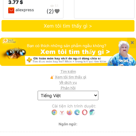
3.77 $
51
aliexpress
(2)
Xem tôi tìm thấy gì >
×
Tìm kiếm
Xem tôi tìm thấy gì
Về dịch vụ
Phản hồi
Cài tiện ích trình duyệt:
Ngôn ngữ: