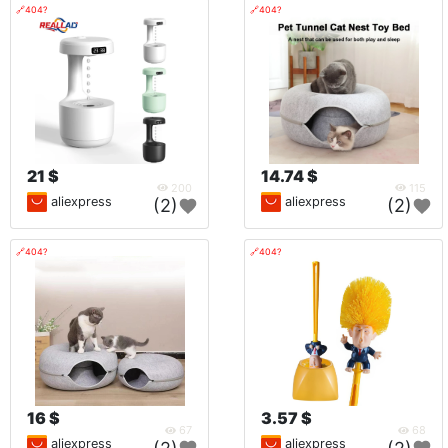
🔗404?
🔗404?
21 $
14.74 $
200
115
aliexpress
aliexpress
(2)
(2)
🔗404?
🔗404?
16 $
3.57 $
67
68
aliexpress
aliexpress