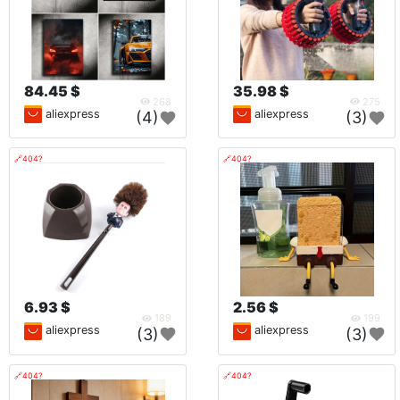
84.45 $
35.98 $
268
275
aliexpress
aliexpress
(4)
(3)
🔗404?
🔗404?
6.93 $
2.56 $
189
199
aliexpress
aliexpress
(3)
(3)
🔗404?
🔗404?