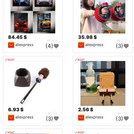
84.45 $
35.98 $
268
275
aliexpress
aliexpress
(4)
(3)
🔗404?
🔗404?
6.93 $
2.56 $
189
199
aliexpress
aliexpress
(3)
(3)
🔗404?
🔗404?