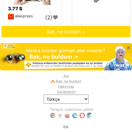
3.77 $
51
aliexpress
(2)
Bak, ne buldum >
×
Ara
Bak, ne buldum
Hakkında
Geribildirim
Tarayıcı uzantısını yükle:
Dil: