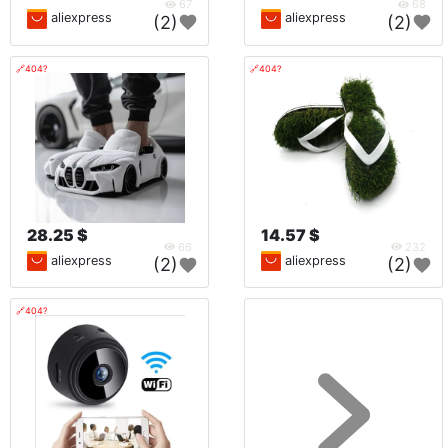
67
68
aliexpress
aliexpress
(2)
(2)
🔗404?
🔗404?
28.25 $
14.57 $
66
232
aliexpress
aliexpress
(2)
(2)
🔗404?