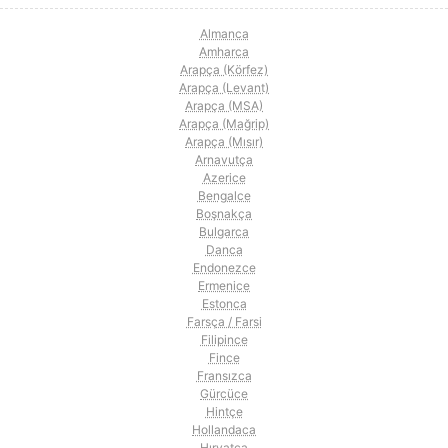
Almanca
Amharca
Arapça (Körfez)
Arapça (Levant)
Arapça (MSA)
Arapça (Mağrip)
Arapça (Mısır)
Arnavutça
Azerice
Bengalce
Boşnakça
Bulgarca
Danca
Endonezce
Ermenice
Estonca
Farsça / Farsi
Filipince
Fince
Fransızca
Gürcüce
Hintçe
Hollandaca
Hırvatça