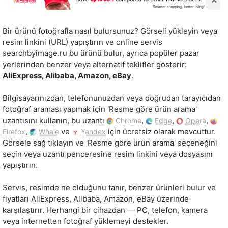
Bir ürünü fotoğrafla nasıl bulursunuz? Görseli yükleyin veya
resim linkini (URL) yapıştırın ve online servis
searchbyimage.ru bu ürünü bulur, ayrıca popüler pazar
yerlerinden benzer veya alternatif teklifler gösterir:
AliExpress, Alibaba, Amazon, eBay
.
Bilgisayarınızdan, telefonunuzdan veya doğrudan tarayıcıdan
fotoğraf araması yapmak için 'Resme göre ürün arama'
uzantısını kullanın, bu uzantı
,
,
,
Chrome
Edge
Opera
,
ve
için ücretsiz olarak mevcuttur.
Firefox
Whale
Yandex
Görsele sağ tıklayın ve 'Resme göre ürün arama' seçeneğini
seçin veya uzantı penceresine resim linkini veya dosyasını
yapıştırın.
Servis, resimde ne olduğunu tanır, benzer ürünleri bulur ve
fiyatları AliExpress, Alibaba, Amazon, eBay üzerinde
karşılaştırır. Herhangi bir cihazdan — PC, telefon, kamera
veya internetten fotoğraf yüklemeyi destekler.