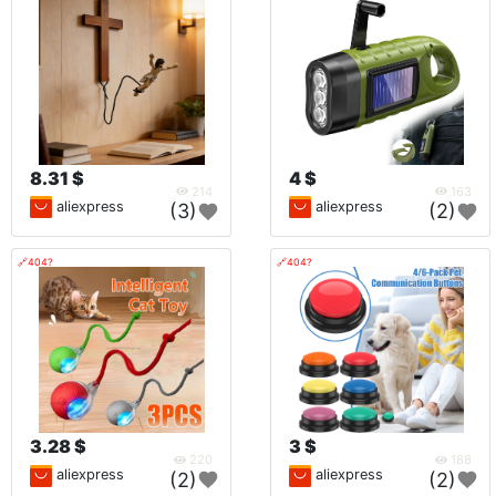
8.31 $
4 $
214
163
aliexpress
aliexpress
(3)
(2)
🔗404?
🔗404?
3.28 $
3 $
220
188
aliexpress
aliexpress
(2)
(2)