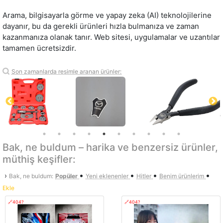
Arama, bilgisayarla görme ve yapay zeka (AI) teknolojilerine
dayanır, bu da gerekli ürünleri hızla bulmanıza ve zaman
kazanmanıza olanak tanır. Web sitesi, uygulamalar ve uzantılar
tamamen ücretsizdir.
Son zamanlarda resimle aranan ürünler:
Bak, ne buldum – harika ve benzersiz ürünler,
müthiş keşifler:
•
•
•
•
›
Bak, ne buldum:
Popüler
Yeni eklenenler
Hitler
Benim ürünlerim
Ekle
🔗404?
🔗404?