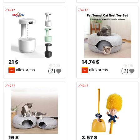
🔗404?
🔗404?
21 $
14.74 $
200
115
aliexpress
aliexpress
(2)
(2)
🔗404?
🔗404?
16 $
3.57 $