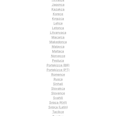
Japonca
Kazakça
Korece
Kırgızca
Lehçe
Letonca
Litvanyaca
Macarca
Makedonca
Malayca
Maltaca
Norveççe
Peştuca
Portekizce (BR)
Portekizce (PT)
Romence
Rusça
Sinhali
Slovakça
Slovence
Svahili
Sırpça (Kiril)
Sırpça (Latin)
Tacikçe