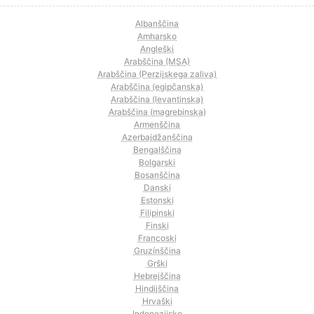
Albanščina
Amharsko
Angleški
Arabščina (MSA)
Arabščina (Perzijskega zaliva)
Arabščina (egipčanska)
Arabščina (levantinska)
Arabščina (magrebinska)
Armenščina
Azerbajdžanščina
Bengalščina
Bolgarski
Bosanščina
Danski
Estonski
Filipinski
Finski
Francoski
Gruzínščina
Grški
Hebrejščina
Hindijščina
Hrvaški
Indonezijsko