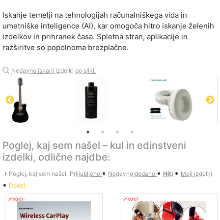
Iskanje temelji na tehnologijah računalniškega vida in
umetniške inteligence (AI), kar omogoča hitro iskanje želenih
izdelkov in prihranek časa. Spletna stran, aplikacije in
razširitve so popolnoma brezplačne.
Nedavno iskani izdelki po sliki:
Poglej, kaj sem našel – kul in edinstveni
izdelki, odlične najdbe:
•
•
•
›
Poglej, kaj sem našel:
Priljubljeno
Nedavno dodano
Hiti
Moji izdelki
•
Dodaj
🔗404?
🔗404?