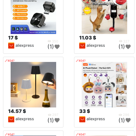
17 $
11.03 $
350
327
aliexpress
aliexpress
(1)
(1)
🔗404?
🔗404?
14.57 $
33 $
297
296
aliexpress
aliexpress
(1)
(1)
🔗404?
🔗404?