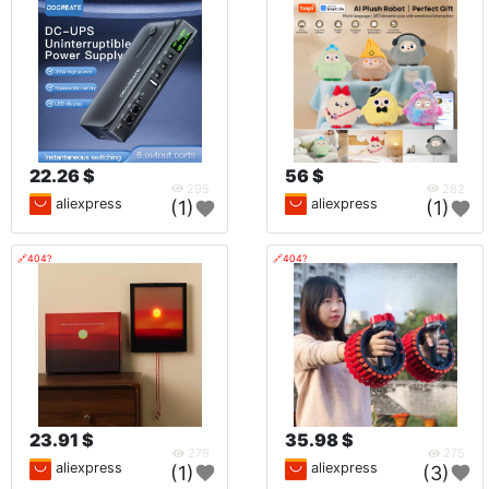
22.26 $
56 $
295
282
aliexpress
aliexpress
(1)
(1)
🔗404?
🔗404?
23.91 $
35.98 $
279
275
aliexpress
aliexpress
(1)
(3)