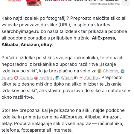
Kako najti izdelek po fotografiji? Preprosto naložite sliko ali
vstavite povezavo do slike (URL), in spletna storitev
searchbyimage.ru bo našla ta izdelek ter prikazala podobne
ali podobne ponudbe s priljubljenih tržnic:
AliExpress,
Alibaba, Amazon, eBay
.
Poiščite izdelke po sliki s svojega računalnika, telefona ali
neposredno iz brskalnika z uporabo razširitve „Iskanje
izdelkov po sliki“, ki je brezplačno na voljo za
,
Chrome
,
,
,
in
. Preprosto
Edge
Opera
Firefox
Whale
Yandex
kliknite z desno miškino tipko na sliko in izberite „Iskanje
izdelkov po sliki“, ali vstavite povezavo do slike ali datoteke v
okno razširitve.
Storitev prepozna, kaj je prikazano na sliki, najde podobne
izdelke in primerja cene na AliExpress, Alibaba, Amazon,
eBay. Podpira nalaganje slik z vseh naprav — računalnika,
telefona, fotoaparata ali interneta.