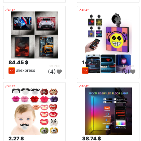
🔗404?
🔗404?
84.45 $
14.73 $
268
260
aliexpress
aliexpress
(4)
(0)
🔗404?
🔗404?
2.27 $
38.74 $