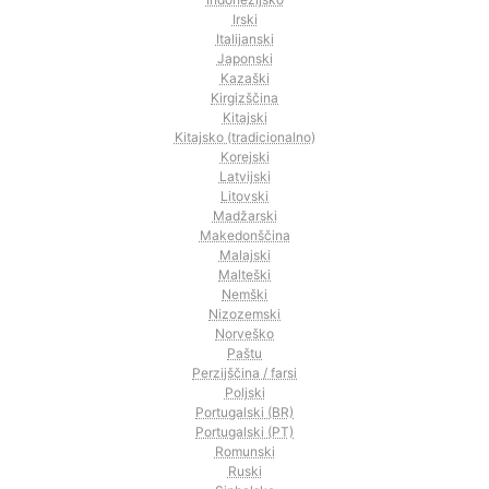
Irski
Italijanski
Japonski
Kazaški
Kirgizščina
Kitajski
Kitajsko (tradicionalno)
Korejski
Latvijski
Litovski
Madžarski
Makedonščina
Malajski
Malteški
Nemški
Nizozemski
Norveško
Paštu
Perzijščina / farsi
Poljski
Portugalski (BR)
Portugalski (PT)
Romunski
Ruski