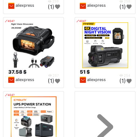
259
258
aliexpress
aliexpress
(1)
(1)
🔗404?
🔗404?
37.58 $
51 $
257
254
aliexpress
aliexpress
(1)
(1)
🔗404?