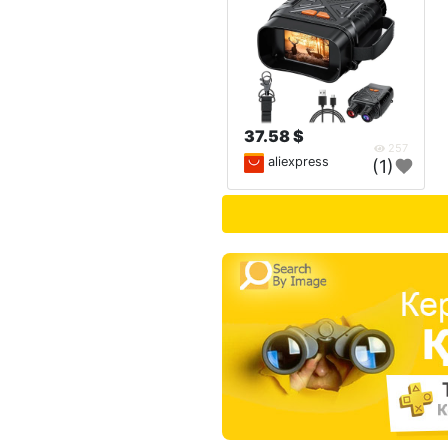
37.58 $
257
aliexpress
(1)