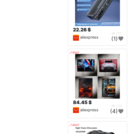
22.26 $
295
aliexpress
(1)
🔗404?
84.45 $
268
aliexpress
(4)
🔗404?