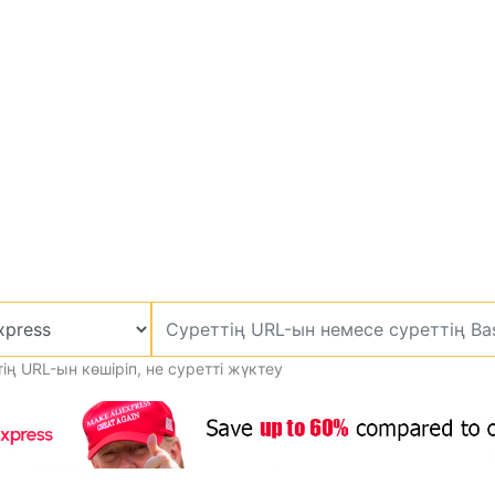
ің URL-ын көшіріп, не суретті жүктеу