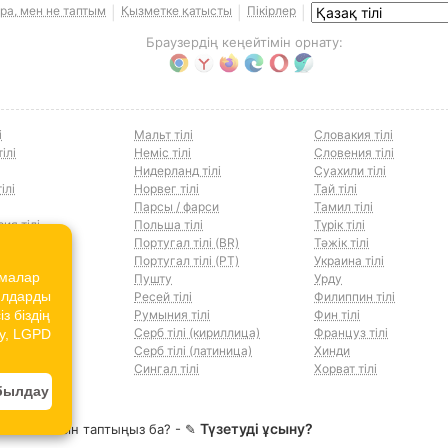
ра, мен не таптым
Қызметке қатысты
Пікірлер
|
|
|
Браузердің кеңейтімін орнату:
і
Мальт тілі
Словакия тілі
ілі
Неміс тілі
Словения тілі
Нидерланд тілі
Суахили тілі
ілі
Норвег тілі
Тай тілі
Парсы / фарси
Тамил тілі
ия тілі
Польша тілі
Түрік тілі
тілі
Португал тілі (BR)
Тәжік тілі
ілі
Португал тілі (PT)
Украина тілі
амалар
тілі
Пушту
Урду
йлдарды
ілі
Ресей тілі
Филиппин тілі
з біздің
тілі
Румыния тілі
Фин тілі
лі
Серб тілі (кириллица)
Француз тілі
cy, LGPD
 тілі
Серб тілі (латиница)
Хинди
ілі
Сингал тілі
Хорват тілі
былдау
Түзетуді ұсыну?
а мәселесін таптыңыз ба? - ✎