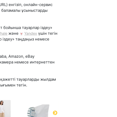
RL) енгізіп, онлайн-сервис
не баламалы ұсыныстарды
т бойынша тауарлар іздеу»
және
үшін тегін
hale
Yandex
р іздеу» таңдаңыз немесе
aba, Amazon, eBay
 камера немесе интернеттен
л қажетті тауарларды жылдам
ығымен тегін.