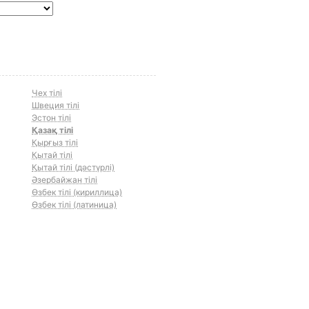
Чех тілі
Швеция тілі
Эстон тілі
Қазақ тілі
Қырғыз тілі
Қытай тілі
Қытай тілі (дәстүрлі)
Әзербайжан тілі
Өзбек тілі (кириллица)
Өзбек тілі (латиница)