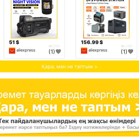
51 $
156.99 $
254
249
aliexpress
aliexpress
(1)
(1)
Қара, мен не таптым >