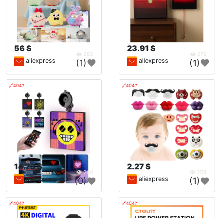
56 $
23.91 $
282
279
aliexpress
aliexpress
(1)
(1)
🔗404?
🔗404?
14.73 $
2.27 $
260
259
aliexpress
aliexpress
(0)
(1)
🔗404?
🔗404?