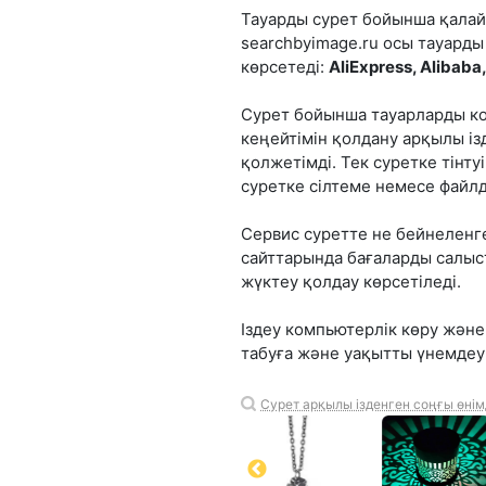
Тауарды сурет бойынша қалай 
searchbyimage.ru осы тауард
көрсетеді:
AliExpress, Alibab
Сурет бойынша тауарларды ко
кеңейтімін қолдану арқылы із
қолжетімді. Тек суретке тінт
суретке сілтеме немесе файлд
Сервис суретте не бейнеленге
сайттарында бағаларды салыс
жүктеу қолдау көрсетіледі.
Іздеу компьютерлік көру және
табуға және уақытты үнемдеуг
Сурет арқылы ізденген соңғы өнім