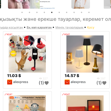
– қызықты және ерекше тауарлар, керемет о
•
•
•
ырда қосылған
Ең көп қаралған
Менің тауарларым
Қосу
🔗404?
🔗404?
11.03 $
14.57 $
327
297
aliexpress
aliexpress
(1)
(1)
🔗404?
🔗404?