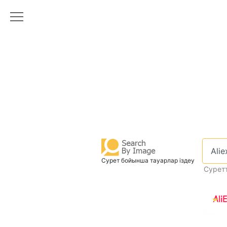
Сурет бойынша тауарлар іздеу
Суретт