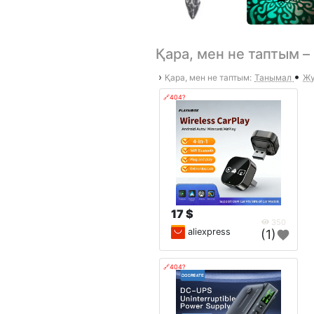
Қара, мен не таптым 
•
›
Қара, мен не таптым:
Танымал
Жу
🔗404?
17 $
350
aliexpress
(1)
🔗404?