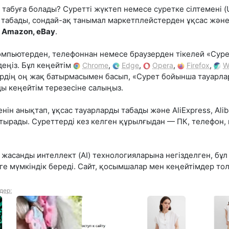
табуға болады? Суретті жүктеп немесе суретке сілтемені (U
ы табады, сондай-ақ танымал маркетплейстерден ұқсас жә
a, Amazon, eBay
.
мпьютерден, телефоннан немесе браузерден тікелей «Суре
деңіз. Бұл кеңейтім
,
,
,
,
Chrome
Edge
Opera
Firefox
W
уірдің оң жақ батырмасымен басып, «Сурет бойынша тауарла
ы кеңейтім терезесіне салыңыз.
нін анықтап, ұқсас тауарларды табады және AliExpress, Alib
тырады. Суреттерді кез келген құрылғыдан — ПК, телефон,
 жасанды интеллект (AI) технологияларына негізделген, бұ
е мүмкіндік береді. Сайт, қосымшалар мен кеңейтімдер тол
дер: