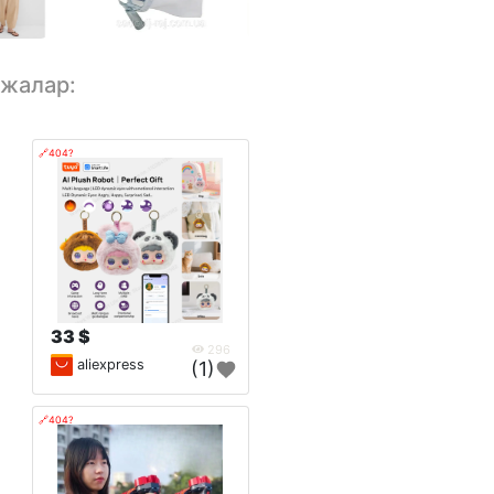
лжалар:
🔗404?
33 $
296
aliexpress
(1)
🔗404?