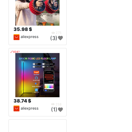
35.98 $
275
aliexpress
(3)
🔗404?
38.74 $
258
aliexpress
(1)